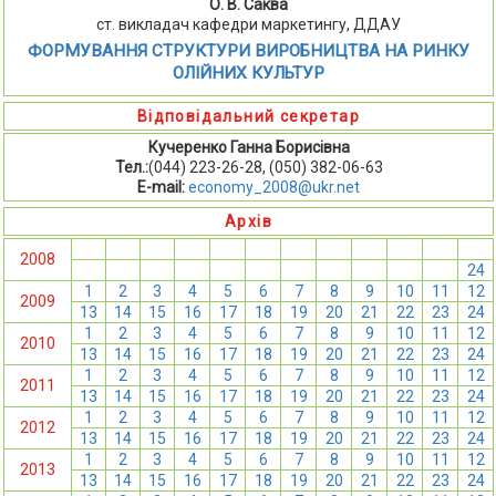
О. В. Саква
ст. викладач кафедри маркетингу, ДДАУ
ФОРМУВАННЯ СТРУКТУРИ ВИРОБНИЦТВА НА РИНКУ
ОЛІЙНИХ КУЛЬТУР
Відповідальний секретар
Кучеренко Ганна Борисівна
Тел.:
(044) 223-26-28, (050) 382-06-63
E-mail:
economy_2008@ukr.net
Архів
1
2
3
4
5
6
7
8
9
10
11
12
2008
13
14
15
16
17
18
19
20
21
22
23
24
1
2
3
4
5
6
7
8
9
10
11
12
2009
13
14
15
16
17
18
19
20
21
22
23
24
1
2
3
4
5
6
7
8
9
10
11
12
2010
13
14
15
16
17
18
19
20
21
22
23
24
1
2
3
4
5
6
7
8
9
10
11
12
2011
13
14
15
16
17
18
19
20
21
22
23
24
1
2
3
4
5
6
7
8
9
10
11
12
2012
13
14
15
16
17
18
19
20
21
22
23
24
1
2
3
4
5
6
7
8
9
10
11
12
2013
13
14
15
16
17
18
19
20
21
22
23
24