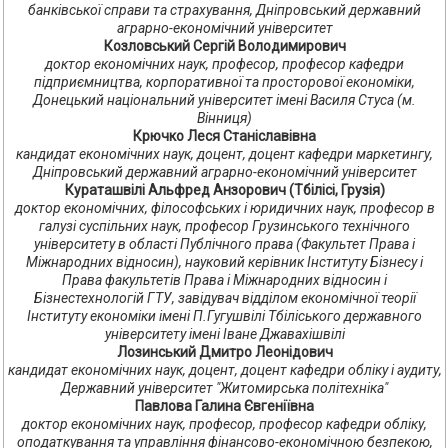
банківської справи та страхування, Дніпровський державний
аграрно-економічний університет
Козловський Сергій Володимирович
доктор економічних наук, професор, професор кафедри
підприємництва, корпоративної та просторової економіки,
Донецький національний університет імені Василя Стуса (м.
Вінниця)
Крючко Леся Станіславівна
кандидат економічних наук, доцент, доцент кафедри маркетингу,
Дніпровський державний аграрно-економічний університет
Кураташвілі Альфред Анзорович (Тбілісі, Грузія)
доктор економічних, філософських і юридичних наук, професор в
галузі суспільних наук, професор Грузинського технічного
університету в області Публічного права (Факультет Права і
Міжнародних відносин), науковий керівник Інституту Бізнесу і
Права факультетів Права і Міжнародних відносин і
Бізнестехнологій ГТУ, завідувач відділом економічної теорії
Інституту економіки імені П.Гугушвілі Тбіліського державного
університету імені Іване Джавахішвілі
Лозинський Дмитро Леонідович
кандидат економічних наук, доцент, доцент кафедри обліку і аудиту,
Державний університет "Житомирська політехніка"
Павлова Галина Євгеніївна
доктор економічних наук, професор, професор кафедри обліку,
оподаткування та управління фінансово-економічною безпекою,