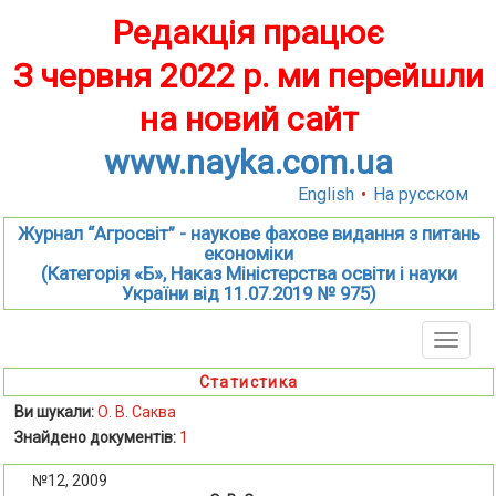
Редакція працює
З червня 2022 р. ми перейшли
на новий сайт
www.nayka.com.ua
English
•
На русском
Журнал “Агросвіт” - наукове фахове видання з питань
економіки
(Категорія «Б», Наказ Міністерства освіти і науки
України від 11.07.2019 № 975)
Toggle
naviga
Статистика
Ви шукали:
О. В. Саква
Знайдено документів:
1
№12, 2009