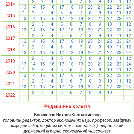
1
2
3
4
5
6
7
8
9
10
11
12
2014
13
14
15
16
17
18
19
20
21
22
23
24
1
2
3
4
5
6
7
8
9
10
11
12
2015
13
14
15
16
17
18
19
20
21
22
23
24
1
2
3
4
5
6
7
8
9
10
11
12
2016
13
14
15
16
17
18
19
20
21
22
23
24
1
2
3
4
5
6
7
8
9
10
11
12
2017
13
14
15
16
17
18
19
20
21
22
23
24
1
2
3
4
5
6
7
8
9
10
11
12
2018
13
14
15
16
17
18
19
20
21
22
23
24
1
2
3
4
5
6
7
8
9
10
11
12
2019
13
14
15
16
17
18
19
20
21
22
23
24
1
2
3
4
5
6
7
8
9
10
11
12
2020
13
14
15
16
17
18
19
20
21
22
23
24
1
2
3
4
5
6
7
8
9
10
11
12
2021
13
14
15
16
17
18
19
20
21
22
23
24
1
2
3
4
5
6
7
8
9
10
11
12
2022
13
14
15
16
17
18
19
20
21
22
23
24
Редакційна колегія
Васильєва Наталя Костянтинівна
головний редактор, доктор економічних наук, професор, завідувач
кафедри інформаційних систем і технологій, Дніпровський
державний аграрно-економічний університет