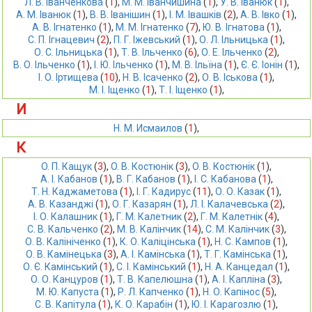
Л. В. Іванченкова
 (
1
),
М. М. Іванчишина
 (
1
),
У. В. Іванюк
 (
1
),
А. М. Іванюк
 (
1
),
В. В. Іванішин
 (
1
),
І. М. Івашків
 (
2
),
А. В. Івко
 (
1
),
А. В. Ігнатенко
 (
1
),
М. М. Ігнатенко
 (
7
),
Ю. В. Ігнатова
 (
1
),
С. П. Ігнацевич
 (
2
),
П. Г. Іжевський
 (
1
),
О. Л. Ільницька
 (
1
),
О. С. Ільницька
 (
1
),
Т. В. Ільченко
 (
6
),
О. Е. Ільченко
 (
2
),
В. О. Ільченко
 (
1
),
І. Ю. Ільченко
 (
1
),
М. В. Ільїна
 (
1
),
Є. Є. Іонін
 (
1
),
І. О. Іртищева
 (
10
),
Н. В. Ісаченко
 (
2
),
О. В. Іськова
 (
1
),
М. І. Іщенко
 (
1
),
Т. І. Іщенко
 (
1
),
И
Н. М. Исмаилов
 (
1
),
К
O. П. Кaщук
 (
3
),
O. В. Кocтюнiк
 (
3
),
O. В. Кoстюнiк
 (
1
),
А. І. Кабанов
 (
1
),
В. Г. Кабанов
 (
1
),
І. С. Кабанова
 (
1
),
Т. Н. Каджаметова
 (
1
),
І. Г. Кадирус
 (
11
),
О. О. Казак
 (
1
),
А. В. Казанджі
 (
1
),
О. Г. Казарян
 (
1
),
Л. І. Калачевська
 (
2
),
І. О. Калашник
 (
1
),
Г. М. Калетник
 (
2
),
Г. М. Калетнік
 (
4
),
С. В. Кальченко
 (
2
),
М. В. Калінчик
 (
14
),
С. М. Калінчик
 (
3
),
О. В. Калініченко
 (
1
),
К. О. Каліцінська
 (
1
),
Н. С. Кампов
 (
1
),
О. В. Камінецька
 (
3
),
А. І. Камінська
 (
1
),
Т. Г. Камінська
 (
1
),
О. Є. Камінський
 (
1
),
С. І. Камінський
 (
1
),
Н. А. Канцедал
 (
1
),
О. О. Канцуров
 (
1
),
Т. В. Капелюшна
 (
1
),
А. І. Капліна
 (
3
),
М. Ю. Капуста
 (
1
),
Р. Л. Капченко
 (
1
),
Н. О. Капінос
 (
5
),
С. В. Капітула
 (
1
),
К. О. Карабін
 (
1
),
Ю. І. Карагозлю
 (
1
),