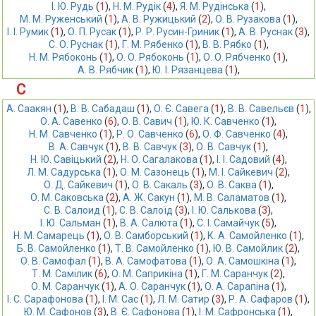
І. Ю. Рудь
 (
1
),
Н. М. Рудік
 (
4
),
Я. М. Рудінська
 (
1
),
М. М. Руженський
 (
1
),
А. В. Ружицький
 (
2
),
О. В. Рузакова
 (
1
),
І. І. Румик
 (
1
),
О. П. Русак
 (
1
),
Р. Р. Русин-Гриник
 (
1
),
А. В. Руснак
 (
3
),
С. О. Руснак
 (
1
),
Г. М. Рябенко
 (
1
),
В. В. Рябко
 (
1
),
Н. М. Рябоконь
 (
1
),
О. О. Рябоконь
 (
1
),
О. О. Рябченко
 (
1
),
А. В. Рябчик
 (
1
),
Ю. І. Рязанцева
 (
1
),
С
А. Саакян
 (
1
),
В. В. Сабадаш
 (
1
),
О. Є. Савега
 (
1
),
В. В. Савельєв
 (
1
),
О. А. Савенко
 (
6
),
О. В. Савич
 (
1
),
Ю. К. Савченко
 (
1
),
Н. М. Савченко
 (
1
),
Р. О. Савченко
 (
6
),
О. Ф. Савченко
 (
4
),
В. А. Савчук
 (
1
),
В. В. Савчук
 (
3
),
О. В. Савчук
 (
1
),
Н. Ю. Савіцький
 (
2
),
Н. О. Сагалакова
 (
1
),
І. І. Садовий
 (
4
),
Л. М. Садурська
 (
1
),
О. М. Сазонець
 (
1
),
М. І. Сайкевич
 (
2
),
О. Д. Сайкевич
 (
1
),
О. В. Сакаль
 (
3
),
О. В. Саква
 (
1
),
О. М. Саковська
 (
2
),
А. Ж. Сакун
 (
1
),
М. В. Саламатов
 (
1
),
С. В. Салоид
 (
1
),
С. В. Салоїд
 (
3
),
І. Ю. Салькова
 (
3
),
І. Ю. Сальман
 (
1
),
В. А. Салюта
 (
1
),
С. І. Самайчук
 (
5
),
Н. М. Самарець
 (
1
),
О. В. Самборський
 (
1
),
К. А. Самойленко
 (
1
),
Б. В. Самойленко
 (
1
),
Т. В. Самойленко
 (
1
),
Ю. В. Самойлик
 (
2
),
О. В. Самофал
 (
1
),
В. А. Самофатова
 (
1
),
О. А. Самошкіна
 (
1
),
Т. М. Самілик
 (
6
),
О. М. Саприкіна
 (
1
),
Г. М. Саранчук
 (
2
),
О. М. Саранчук
 (
1
),
А. О. Саранчук
 (
1
),
О. А. Сарапіна
 (
1
),
І. С. Сарафонова
 (
1
),
І. М. Сас
 (
1
),
Л. М. Сатир
 (
3
),
Р. А. Сафаров
 (
1
),
Ю. М. Сафонов
 (
3
),
В. Є. Сафонова
 (
1
),
І. М. Сафронська
 (
1
),