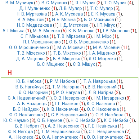
В. М. Музичук
 (
1
),
В. С. Муковіз
 (
1
),
Я. І. Мулик
 (
3
),
Т. О. Мулик
 (
4
),
Д. І. Мульченко
 (
1
),
Л. В. Муляр
 (
1
),
Т. С. Муляр
 (
5
),
Н. В. Муртазіна
 (
1
),
А. К. Мусаева
 (
1
),
Е. К. Мусаєв
 (
1
),
В. А. Муштай
 (
1
),
Н. Б. Мязіна
 (
2
),
В. О. Мясников
 (
1
),
Н. С. Мєдвєдкова
 (
1
),
І. Д. Мєтєлєва
 (
1
),
І. П. Мігус
 (
1
),
А. І. Мілька
 (
1
),
М. А. Міненко
 (
6
),
К. В. Міненко
 (
1
),
І. В. Мінченко
 (
1
),
О. Г. Мінькова
 (
1
),
Т. В. Мірзоєва
 (
3
),
І. М. Міро
 (
1
),
П. І. Мірошниченко
 (
1
),
О. В. Мірошниченко
 (
1
),
О. О. Мірошниченко
 (
1
),
М. A. Місевич
 (
1
),
М. А. Місевич
 (
11
),
Т. В. Міхеєнко
 (
1
),
Т. В. Міхєєнко
 (
1
),
І. А. Міщенко
 (
5
),
Д. А. Міщенко
 (
8
),
В. В. Міщенко
 (
1
),
Я. О. Міщенко
 (
1
),
В. С. Міщенко
 (
1
),
Є. В. Міщук
 (
7
),
Н
Ю. В. Набока
 (
1
),
Р. М. Набока
 (
1
),
Т. А. Навроцька
 (
1
),
В. В. Нагайчук
 (
2
),
Т. М. Нагорна
 (
1
),
В. В. Нагорний
 (
1
),
Є. О. Нагорний
 (
1
),
Р. О. Нагула
 (
1
),
Л. В. Нагірна
 (
2
),
С. А. Надвиничний
 (
1
),
О. В. Назаренко
 (
4
),
І. М. Назаренко
 (
8
),
А. В. Назарець
 (
1
),
І. Г. Назімов
 (
1
),
К. С. Назімова
 (
1
),
В. С. Найдюк
 (
1
),
К. В. Наконечна
 (
4
),
О. С. Наконечна
 (
1
),
Ю. О. Нам'ясенко
 (
1
),
С. В. Нараєвський
 (
1
),
О. В. Насібова
 (
1
),
Ю. С. Наумко
 (
3
),
О. Б. Наумов
 (
1
),
Н. О. Небаба
 (
5
),
К. С. Небаба
 (
1
),
В. В. Небрат
 (
1
),
А. В. Невесенко
 (
1
),
Г. Б. Невінська
 (
1
),
Ю. В. Негода
 (
4
),
Т. М. Недашківська
 (
1
),
С. Г. Нездоймінов
 (
2
),
А. І. Неклеса
 (
2
),
О. А. Непочатенко
 (
1
),
О. О. Непочатенко
 (
2
),