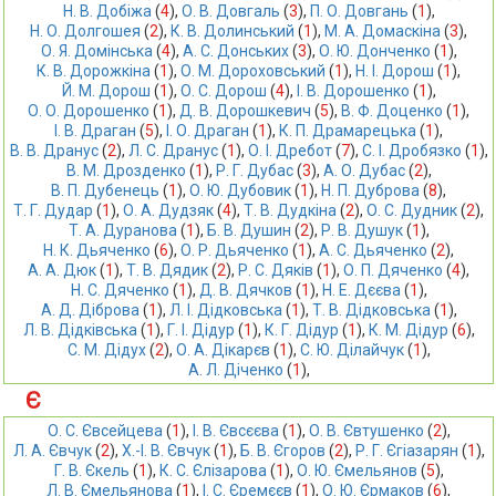
Н. В. Добіжа
 (
4
),
О. В. Довгаль
 (
3
),
П. О. Довгань
 (
1
),
Н. О. Долгошея
 (
2
),
К. В. Долинський
 (
1
),
М. А. Домаскіна
 (
3
),
О. Я. Домінська
 (
4
),
А. С. Донських
 (
3
),
О. Ю. Донченко
 (
1
),
К. В. Дорожкіна
 (
1
),
О. М. Дороховський
 (
1
),
Н. І. Дорош
 (
1
),
Й. М. Дорош
 (
1
),
О. С. Дорош
 (
4
),
І. В. Дорошенко
 (
1
),
О. О. Дорошенко
 (
1
),
Д. В. Дорошкевич
 (
5
),
В. Ф. Доценко
 (
1
),
І. В. Драган
 (
5
),
І. О. Драган
 (
1
),
К. П. Драмарецька
 (
1
),
В. В. Дранус
 (
2
),
Л. С. Дранус
 (
1
),
О. І. Дребот
 (
7
),
С. І. Дробязко
 (
1
),
В. М. Дрозденко
 (
1
),
Р. Г. Дубас
 (
3
),
А. О. Дубас
 (
2
),
В. П. Дубенець
 (
1
),
О. Ю. Дубовик
 (
1
),
Н. П. Дуброва
 (
8
),
Т. Г. Дудар
 (
1
),
О. А. Дудзяк
 (
4
),
Т. В. Дудкіна
 (
2
),
О. С. Дудник
 (
2
),
Т. А. Дуранова
 (
1
),
Б. В. Душин
 (
2
),
Р. В. Душук
 (
1
),
Н. К. Дьяченко
 (
6
),
О. Р. Дьяченко
 (
1
),
А. С. Дьяченко
 (
2
),
А. А. Дюк
 (
1
),
Т. В. Дядик
 (
2
),
Р. С. Дяків
 (
1
),
О. П. Дяченко
 (
4
),
Н. С. Дяченко
 (
1
),
Д. В. Дячков
 (
1
),
Н. Е. Дєєва
 (
1
),
А. Д. Діброва
 (
1
),
Л. І. Дідковська
 (
1
),
Т. В. Дідковська
 (
1
),
Л. В. Дідківська
 (
1
),
Г. І. Дідур
 (
1
),
К. Г. Дідур
 (
1
),
К. М. Дідур
 (
6
),
С. М. Дідух
 (
2
),
О. А. Дікарєв
 (
1
),
С. Ю. Ділайчук
 (
1
),
А. Л. Діченко
 (
1
),
Є
О. С. Євсейцева
 (
1
),
І. В. Євсєєва
 (
1
),
О. В. Євтушенко
 (
2
),
Л. А. Євчук
 (
2
),
Х.-І. В. Євчук
 (
1
),
Б. В. Єгоров
 (
2
),
Р. Г. Єгіазарян
 (
1
),
Г. В. Єкель
 (
1
),
К. С. Єлізарова
 (
1
),
О. Ю. Ємельянов
 (
5
),
Л. В. Ємельянова
 (
1
),
І. С. Єремєєв
 (
1
),
О. Ю. Єрмаков
 (
6
),