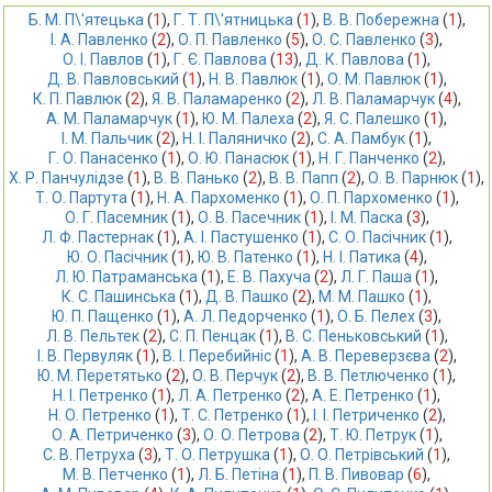
Б. М. П\'ятецька
 (
1
),
Г. Т. П\'ятницька
 (
1
),
В. В. Пoбережнa
 (
1
),
І. А. Павленко
 (
2
),
О. П. Павленко
 (
5
),
О. С. Павленко
 (
3
),
О. І. Павлов
 (
1
),
Г. Є. Павлова
 (
13
),
Д. К. Павлова
 (
1
),
Д. В. Павловський
 (
1
),
Н. В. Павлюк
 (
1
),
О. М. Павлюк
 (
1
),
К. П. Павлюк
 (
2
),
Я. В. Паламаренко
 (
2
),
Л. В. Паламарчук
 (
4
),
А. М. Паламарчук
 (
1
),
Ю. М. Палеха
 (
2
),
Я. С. Палешко
 (
1
),
І. М. Пальчик
 (
2
),
Н. І. Паляничко
 (
2
),
С. А. Памбук
 (
1
),
Г. О. Панасенко
 (
1
),
О. Ю. Панасюк
 (
1
),
Н. Г. Панченко
 (
2
),
Х. Р. Панчулідзе
 (
1
),
В. В. Панько
 (
2
),
В. В. Папп
 (
2
),
О. В. Парнюк
 (
1
),
Т. О. Партута
 (
1
),
Н. А. Пархоменко
 (
1
),
О. П. Пархоменко
 (
1
),
О. Г. Пасемник
 (
1
),
О. В. Пасечник
 (
1
),
І. М. Паска
 (
3
),
Л. Ф. Пастернак
 (
1
),
А. І. Пастушенко
 (
1
),
С. О. Пасічник
 (
1
),
Ю. О. Пасічник
 (
1
),
Ю. В. Патенко
 (
1
),
Н. І. Патика
 (
4
),
Л. Ю. Патраманська
 (
1
),
Е. В. Пахуча
 (
2
),
Л. Г. Паша
 (
1
),
К. С. Пашинська
 (
1
),
Д. В. Пашко
 (
2
),
М. М. Пашко
 (
1
),
Ю. П. Пащенко
 (
1
),
А. Л. Педорченко
 (
1
),
О. Б. Пелех
 (
3
),
Л. В. Пельтек
 (
2
),
С. П. Пенцак
 (
1
),
В. С. Пеньковський
 (
1
),
І. В. Первуляк
 (
1
),
В. І. Перебийніс
 (
1
),
А. В. Переверзєва
 (
2
),
Ю. М. Перетятько
 (
2
),
О. В. Перчук
 (
2
),
В. В. Петлюченко
 (
1
),
Н. І. Петренко
 (
1
),
Л. А. Петренко
 (
2
),
А. Е. Петренко
 (
1
),
Н. О. Петренко
 (
1
),
Т. С. Петренко
 (
1
),
І. І. Петриченко
 (
2
),
О. А. Петриченко
 (
3
),
О. О. Петрова
 (
2
),
Т. Ю. Петрук
 (
1
),
С. В. Петруха
 (
3
),
Т. О. Петрушка
 (
1
),
О. О. Петрівський
 (
1
),
М. В. Петченко
 (
1
),
Л. Б. Петіна
 (
1
),
П. В. Пивовар
 (
6
),