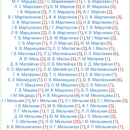
М. Р. Мардар
 (
2
),
І. С. Маринкевич
 (
1
),
Т. В. Маркевич
 (
1
),
Л. С. Маркевич
 (
1
),
Б. М. Марков
 (
5
),
Є. Ю. Маркова
 (
5
),
І. А. Маркіна
 (
2
),
Л. О. Мармуль
 (
4
),
А. Г. Мартин
 (
2
),
В. І. Мартиненков
 (
1
),
А. А. Мартинов
 (
1
),
О. А. Мартинчик
 (
3
),
О. А. Мартинюк
 (
2
),
І. В. Мартинюк
 (
2
),
Н. В. Мартинюк
 (
1
),
І. В. Мартусенко
 (
3
),
І. Г. Мартіросян
 (
1
),
Т. В. Марусей
 (
2
),
Л. В. Марценюк
 (
2
),
О. А. Марченко
 (
1
),
К. В. Марченко
 (
1
),
Т. В. Марченко
 (
1
),
В. М. Марченко
 (
1
),
М. І. Марчин
 (
2
),
С. В. Марчук
 (
1
),
Л. Л. Марчук
 (
2
),
Ю. М. Марчук
 (
5
),
К. В. Марінцева
 (
1
),
О. О. Маслиган
 (
3
),
А. І. Масло
 (
1
),
І. В. Маслова
 (
1
),
Л. Ц. Масловська
 (
3
),
О. О. Масляєва
 (
6
),
А. Ю. Мась
 (
2
),
Ю. В. Масюк
 (
4
),
П. М. Матвєєв
 (
1
),
Д. В. Матвійчук
 (
1
),
О. В. Матвійчук
 (
3
),
Є. Д. Матвійчук
 (
1
),
Л. О. Матвійчук
 (
1
),
Л. Ю. Матвійчук
 (
1
),
О. М. Матвієвський
 (
1
),
Г. А. Матвієнко
 (
2
),
Т. О. Матвієнко
 (
1
),
С. В. Матусяк
 (
1
),
Х. З. Махмудов
 (
1
),
О. В. Махницька
 (
1
),
Д. В. Маховський
 (
6
),
Н. П. Мацелюх
 (
1
),
О. М. Маценко
 (
2
),
Є. В. Мачок
 (
1
),
Г. В. Машіка
 (
1
),
М. А. Мащенко
 (
1
),
В. П. Мащенко
 (
2
),
І. М. Медвідь
 (
1
),
Н. В. Мединська
 (
4
),
Н. М. Мезенцева
 (
1
),
І. І. Мельник
 (
1
),
М. І. Мельник
 (
1
),
О. І. Мельник
 (
6
),
С. І. Мельник
 (
3
),
І. В. Мельник
 (
1
),
М. В. Мельник
 (
1
),
А. Г. Мельник
 (
2
),
Л. Г. Мельник
 (
1
),
Т. Д. Мельник
 (
1
),
Л. Л. Мельник
 (
22
),
Д. М. Мельник
 (
1
),
Ю. М. Мельник
 (
2
),
І. О. Мельник
 (
3
),
Т. О. Мельник
 (
1
),
Л. Ю. Мельник
 (
20
),
І. Ю. Мельников
 (
1
),
В. В. Мельниченко
 (
1
),
Н. Г. Мельничук
 (
1
),
Я. П. Мельничук
 (
1
),