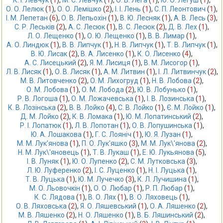
К. І. Левчук
 (
1
),
М. С. Левчук
 (
1
),
О. В. Лега
 (
1
),
Ю. О. Легуш
 (
1
),
О. О. Лелюк
 (
1
),
О. О. Лемішко
 (
2
),
І. І. Лень
 (
1
),
С. П. Леонтович
 (
1
),
І. М. Лепетан
 (
6
),
О. В. Лепьохін
 (
1
),
В. Ю. Лесняк
 (
1
),
А. В. Лесь
 (
3
),
С. Р. Леськів
 (
2
),
А. С. Лесюк
 (
1
),
В. С. Лесюк
 (
2
),
Д. В. Лех
 (
1
),
Л. О. Лещенко
 (
1
),
О. Ю. Лещенко
 (
1
),
В. В. Лимар
 (
1
),
А. О. Линдюк
 (
1
),
В. В. Липчук
 (
1
),
Н. В. Липчук
 (
1
),
Т. В. Липчук
 (
1
),
В. Ю. Лисак
 (
2
),
В. А. Лисенко
 (
1
),
К. О. Лисенко
 (
4
),
А. С. Лисецький
 (
2
),
Я. М. Лисиця
 (
1
),
В. М. Лисогор
 (
1
),
Л. В. Лисяк
 (
1
),
О. В. Лисяк
 (
1
),
А. М. Литвин
 (
1
),
І. Л. Литвинчук
 (
2
),
М. В. Литовченко
 (
2
),
О. М. Лихогруд
 (
1
),
Н. В. Лобова
 (
2
),
О. М. Лобова
 (
1
),
О. М. Лобода
 (
2
),
Ю. В. Лобунько
 (
1
),
Р. В. Логоша
 (
1
),
О. М. Ложачевська
 (
1
),
І. В. Лозинська
 (
1
),
К. В. Лозінська
 (
2
),
В. В. Лойко
 (
4
),
С. В. Лойко
 (
1
),
Є. М. Лойко
 (
1
),
Д. М. Лойко
 (
2
),
К. В. Ломака
 (
1
),
Ю. М. Лопатинський
 (
2
),
Р. І. Лопатюк
 (
1
),
Л. В. Лопотан
 (
1
),
О. В. Лопушинська
 (
1
),
Ю. А. Лошакова
 (
1
),
Г. С. Лояніч
 (
1
),
Ю. Я. Лузан
 (
1
),
М. М. Лук'янова
 (
1
),
П. О. Лук'яшко
 (
3
),
М. М. Лук\'янова
 (
2
),
Н. М. Лук\'яновець
 (
1
),
Т. В. Лукаш
 (
1
),
Е. Ю. Лукьянова
 (
5
),
І. В. Луняк
 (
1
),
Ю. О. Лупенко
 (
2
),
С. М. Лутковська
 (
3
),
Л. Ю. Луференко
 (
2
),
І. C. Луценко
 (
1
),
Н. І. Луцька
 (
1
),
Т. В. Луцька
 (
1
),
Ю. М. Лучечко
 (
3
),
К. Л. Лучишина
 (
1
),
М. О. Льовочкін
 (
1
),
О. О. Любар
 (
1
),
Р. П. Любар
 (
1
),
К. С. Лядова
 (
1
),
В. О. Лях
 (
1
),
В. О. Ляховець
 (
1
),
О. В. Ляховська
 (
2
),
Я. О. Ляшевський
 (
1
),
О. А. Ляшенко
 (
2
),
М. В. Ляшенко
 (
2
),
Н. О. Ляшенко
 (
1
),
В. Б. Ляшинський
 (
2
),