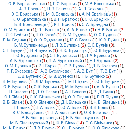
О. В. Бородавченко
 (
1
),
Г. О. Бортник
 (
1
),
М. В. Босовська
 (
1
),
А. В. Бохан
 (
1
),
Н. В. Бошота
 (
1
),
А. Л. Боякова
 (
1
),
З. О. Боярська
 (
1
),
М. О. Боярська
 (
1
),
А. М. Брагінець
 (
1
),
К. О. Братковська
 (
1
),
В. П. Братюк
 (
1
),
О. О. Бредіхін
 (
1
),
В. В. Бреславець
 (
1
),
К. Г. Бриль
 (
1
),
O. А. Бриндіна
 (
1
),
О. М. Брицкан
 (
1
),
Л. І. Бровко
 (
2
),
А. А. Брояка
 (
1
),
Н. В. Брітан
 (
2
),
Л. Я. Бублик
 (
2
),
Н. О. Бугай
 (
1
),
В. М. Будзяк
 (
6
),
О. С. Будзяк
 (
7
),
Л. М. Будняк
 (
1
),
О. Ю. Будякова
 (
1
),
Ю. С. Бужак
 (
1
),
К. В. Буйда
 (
1
),
В. М. Булавинець
 (
1
),
Л. В. Булавка
 (
2
),
С. С. Булкін
 (
3
),
О. Г. Булуй
 (
1
),
Н. Я. Бунзяк
 (
1
),
Н. Ю. Буратчук
 (
1
),
О. В. Бурбела
 (
1
),
Г. О. Бурдельна
 (
2
),
О. І. Буринська
 (
1
),
Л. А. Буркова
 (
3
),
А. В. Бурковська
 (
1
),
П. А. Бурковський
 (
1
),
Н. І. Бурлака
 (
2
),
О. М. Бурлака
 (
2
),
Р. І. Буряк
 (
1
),
Є. В. Буряк
 (
1
),
Д. В. Бусарєв
 (
1
),
Т. Г. Бусарєва
 (
2
),
А. В. Бусилкова
 (
1
),
А. В. Бут
 (
1
),
Т. В. Бут
 (
1
),
Є. В. Бутенко
 (
2
),
В. В. Бутенко
 (
1
),
Т. В. Бутенко
 (
2
),
В. М. Бутенко
 (
1
),
Л. М. Бутенко
 (
1
),
М. П. Бутко
 (
7
),
О. В. Бутрим
 (
1
),
О. В. Бухало
 (
1
),
О. Ю. Буцька
 (
2
),
М. М. Бучнєв
 (
1
),
А. А. Буштін
 (
1
),
Н. Бшарат
 (
1
),
Д. О. Бєлов
 (
1
),
А. І. Бєлова
 (
2
),
В. Д. Бєлік
 (
1
),
О. І. Бібен
 (
1
),
О. Ю. Бігальська
 (
1
),
О. В. Бігдан
 (
1
),
П. П. Бідула
 (
2
),
В. В. Білан
 (
1
),
В. О. Біленко
 (
2
),
Д. І. Білецька
 (
1
),
Н. В. Білецька
 (
1
),
І. І. Білик
 (
1
),
І. А. Білик
 (
1
),
О. А. Білик
 (
1
),
В. В. Білик
 (
1
),
В. С. Білозубенко
 (
1
),
І. А. Білоткач
 (
9
),
О. В. Білоткач
 (
1
),
В. В. Білоцерківець
 (
2
),
Н. В. Білошкурська
 (
1
),
М. В. Білошкурський
 (
1
),
Ю. В. Біляк
 (
14
),
О. С. Біліченко
 (
3
),
М. А. Бірдус
 (
1
),
Л. В. Бірдус
 (
2
),
Є. І. Бірюков
 (
1
),
О. О. Бірюкова
 (
1
),