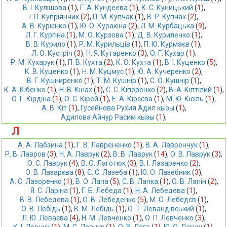
В. І. Кулішова
 (
1
),
Г. А. Кундеева
 (
1
),
К. С. Куницький
 (
1
),
І. П. Купріянчик
 (
2
),
П. М. Купчак
 (
1
),
В. Р. Купчак
 (
2
),
А. В. Курiєнко
 (
1
),
Ю. О. Куракіна
 (
2
),
Л. М. Курбацька
 (
9
),
Л. Г. Кургіна
 (
1
),
М. О. Курзова
 (
1
),
Д. В. Куриленко
 (
1
),
В. В. Курило
 (
1
),
Р. М. Курильців
 (
1
),
П. Ю. Курмаєв
 (
1
),
Л. О. Кустріч
 (
3
),
Н. Я. Кутаренко
 (
3
),
О. Г. Кухар
 (
1
),
Р. М. Кухарук
 (
1
),
П. В. Кухта
 (
2
),
К. О. Кухта
 (
1
),
В. І. Куценко
 (
5
),
К. В. Куценко
 (
1
),
Н. М. Куцмус
 (
1
),
Ю. А. Кучеренко
 (
2
),
В. Г. Кушниренко
 (
1
),
Т. М. Кушнір
 (
1
),
С. О. Кушнір
 (
1
),
К. А. Кібенко
 (
1
),
Н. В. Кінах
 (
1
),
С. С. Кіпоренко
 (
2
),
В. А. Кіптілий
 (
1
),
О. Г. Кірдіна
 (
1
),
О. С. Кірей
 (
1
),
Е. А. Кірєєва
 (
1
),
М. Ю. Кісіль
 (
1
),
А. В. Кіт
 (
1
),
Гусейнова Рухия Адил кызы
 (
1
),
Адилова Айнур Расим кызы
 (
1
),
Л
А. А. Лабзина
 (
1
),
Г. В. Лаврененко
 (
1
),
В. А. Лавренчук
 (
1
),
Р. В. Лавров
 (
3
),
Н. А. Лаврук
 (
2
),
В. В. Лаврук
 (
14
),
О. В. Лаврук
 (
3
),
О. С. Лаврук
 (
4
),
В. О. Лаготюк
 (
3
),
В. І. Лазаренко
 (
2
),
О. В. Лазарєва
 (
8
),
Є. С. Лазеба
 (
1
),
Ю. О. Лазебник
 (
3
),
А. С. Лазоренко
 (
1
),
В. О. Лапа
 (
5
),
С. В. Лапка
 (
1
),
О. В. Лапін
 (
2
),
Я. С. Ларіна
 (
1
),
Г. Б. Лебеда
 (
1
),
Н. А. Лебедева
 (
1
),
В. В. Лебедева
 (
1
),
О. В. Лебеденко
 (
5
),
М. О. Лебедєв
 (
1
),
О. В. Лебідь
 (
1
),
В. М. Лебідь
 (
1
),
О. Т. Левандівський
 (
1
),
Л. Ю. Леваєва
 (
4
),
Н. М. Левченко
 (
1
),
О. П. Левченко
 (
3
),