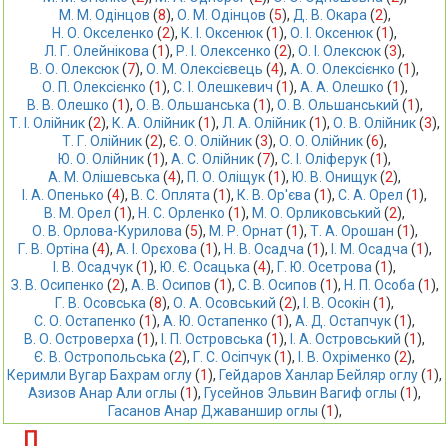
М. М. Одінцов
 (
8
),
О. М. Одінцов
 (
5
),
Д. В. Окара
 (
2
),
Н. О. Окселенко
 (
2
),
К. І. Оксенюк
 (
1
),
О. І. Оксенюк
 (
1
),
Л. Г. Олейнікова
 (
1
),
Р. І. Олексенко
 (
2
),
О. І. Олексюк
 (
3
),
В. О. Олексюк
 (
7
),
О. М. Олексієвець
 (
4
),
А. О. Олексієнко
 (
1
),
О. П. Олексієнко
 (
1
),
С. І. Олешкевич
 (
1
),
А. А. Олешко
 (
1
),
В. В. Олешко
 (
1
),
О. В. Ольшанська
 (
1
),
О. В. Ольшанський
 (
1
),
Т. І. Олійник
 (
2
),
К. А. Олійник
 (
1
),
Л. А. Олійник
 (
1
),
О. В. Олійник
 (
3
),
Т. Г. Олійник
 (
2
),
Є. О. Олійник
 (
3
),
О. О. Олійник
 (
6
),
Ю. О. Олійник
 (
1
),
А. С. Олійник
 (
7
),
С. І. Оліферук
 (
1
),
А. М. Олішевська
 (
4
),
П. О. Оліщук
 (
1
),
Ю. В. Онищук
 (
2
),
І. А. Опенько
 (
4
),
В. С. Оплята
 (
1
),
К. В. Ор'єва
 (
1
),
С. А. Орел
 (
1
),
В. М. Орел
 (
1
),
Н. С. Орленко
 (
1
),
М. О. Орликовський
 (
2
),
О. В. Орлова-Курилова
 (
5
),
М. Р. Орнат
 (
1
),
Т. А. Орошан
 (
1
),
Г. В. Ортіна
 (
4
),
А. І. Орєхова
 (
1
),
Н. В. Осадча
 (
1
),
І. М. Осадча
 (
1
),
І. В. Осадчук
 (
1
),
Ю. Є. Осацька
 (
4
),
Г. Ю. Осетрова
 (
1
),
З. В. Осипенко
 (
2
),
А. В. Осипов
 (
1
),
С. В. Осипов
 (
1
),
Н. П. Особа
 (
1
),
Г. В. Осовська
 (
8
),
О. А. Осовський
 (
2
),
І. В. Осокін
 (
1
),
С. О. Остапенко
 (
1
),
А. Ю. Остапенко
 (
1
),
А. Д. Остапчук
 (
1
),
В. О. Островерха
 (
1
),
І. П. Островська
 (
1
),
І. А. Островський
 (
1
),
Є. В. Остропольська
 (
2
),
Г. С. Осіпчук
 (
1
),
І. В. Охріменко
 (
2
),
Керимли Вугар Бахрам оглу
 (
1
),
Гейдаров Ханлар Бейляр оглу
 (
1
),
Азизов Анар Али оглы
 (
1
),
Гусейнов Эльвин Вагиф оглы
 (
1
),
Гасанов Анар Джаваншир оглы
 (
1
),
П