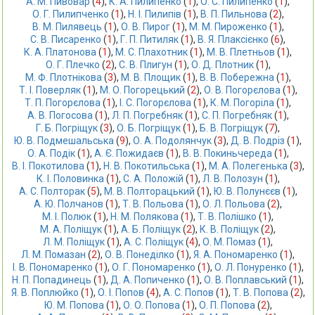
А. М. Пивовар
 (
4
),
К. А. Пилипенко
 (
1
),
О. С. Пилипенко
 (
1
),
О. Г. Пилипченко
 (
1
),
Н. І. Пилипів
 (
1
),
В. П. Пильнова
 (
2
),
В. М. Пилявець
 (
1
),
О. В. Пирог
 (
1
),
М. М. Пироженко
 (
1
),
С. В. Писаренко
 (
1
),
Г. П. Питиляк
 (
1
),
В. Я. Плаксієнко
 (
6
),
К. А. Платонова
 (
1
),
М. С. Плахотник
 (
1
),
М. В. Плетньов
 (
1
),
О. Г. Плечко
 (
2
),
С. В. Плигун
 (
1
),
О. Д. Плотник
 (
1
),
М. Ф. Плотнікова
 (
3
),
М. В. Площик
 (
1
),
В. В. Побережна
 (
1
),
Т. І. Поверляк
 (
1
),
М. О. Погорецький
 (
2
),
О. В. Погорєлова
 (
1
),
Т. П. Погорєлова
 (
1
),
І. С. Погорєлова
 (
1
),
К. М. Погоріла
 (
1
),
А. В. Погосова
 (
1
),
Л. П. Погребняк
 (
1
),
С. П. Погребняк
 (
1
),
Г. Б. Погріщук
 (
3
),
О. Б. Погріщук
 (
1
),
Б. В. Погріщук
 (
7
),
Ю. В. Подмешальська
 (
9
),
О. А. Подолянчук
 (
3
),
Д. В. Подріз
 (
1
),
О. А. Подік
 (
1
),
А. Є. Пожидаєв
 (
1
),
В. В. Покиньчереда
 (
1
),
В. І. Покотилова
 (
1
),
Н. В. Покотильська
 (
1
),
М. А. Полегенька
 (
3
),
К. І. Половинка
 (
1
),
С. А. Положій
 (
1
),
Л. В. Полозун
 (
1
),
А. С. Полторак
 (
5
),
М. В. Полторацький
 (
1
),
Ю. В. Полунєєв
 (
1
),
А. Ю. Полчанов
 (
1
),
Т. В. Польова
 (
1
),
О. Л. Польова
 (
2
),
М. І. Полюк
 (
1
),
Н. М. Полякова
 (
1
),
Т. В. Полішко
 (
1
),
М. А. Поліщук
 (
1
),
А. Б. Поліщук
 (
2
),
К. В. Поліщук
 (
2
),
Л. М. Поліщук
 (
1
),
А. С. Поліщук
 (
4
),
О. М. Помаз
 (
1
),
Л. М. Помазан
 (
2
),
О. В. Понеділко
 (
1
),
Я. А. Пономаренко
 (
1
),
І. В. Пономаренко
 (
1
),
О. Г. Пономаренко
 (
1
),
О. Л. Понуренко
 (
1
),
Н. П. Попадинець
 (
1
),
Д. А. Попиченко
 (
1
),
О. В. Поплавський
 (
1
),
Я. В. Поплюйко
 (
1
),
О. І. Попов
 (
4
),
А. С. Попов
 (
1
),
Т. В. Попова
 (
2
),
Ю. М. Попова
 (
1
),
О. О. Попова
 (
1
),
О. П. Попова
 (
2
),