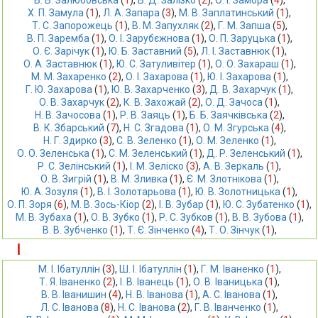
В. В. Залюбовська
 (
1
),
В. Д. Залізко
 (
2
),
О. І. Замора
 (
4
),
Х. П. Замула
 (
1
),
Л. А. Запара
 (
3
),
М. В. Заплатинський
 (
1
),
Т. С. Запорожець
 (
1
),
В. М. Запухляк
 (
2
),
Г. М. Запша
 (
5
),
В. П. Заремба
 (
1
),
О. І. Зарубєжнова
 (
1
),
О. П. Заруцька
 (
1
),
О. Є. Зарічук
 (
1
),
Ю. Б. Заставний
 (
5
),
Л. І. Заставнюк
 (
1
),
О. А. Заставнюк
 (
1
),
Ю. С. Затуливітер
 (
1
),
О. О. Захараш
 (
1
),
М. М. Захаренко
 (
2
),
О. І. Захарова
 (
1
),
Ю. І. Захарова
 (
1
),
Г. Ю. Захарова
 (
1
),
Ю. В. Захарченко
 (
3
),
Д. В. Захарчук
 (
1
),
О. В. Захарчук
 (
2
),
К. В. Захожай
 (
2
),
О. Д. Зачоса
 (
1
),
Н. В. Зачосова
 (
1
),
Р. В. Заяць
 (
1
),
Б. Б. Заячківська
 (
2
),
В. К. Збарський
 (
7
),
Н. С. Згадова
 (
1
),
О. М. Згурська
 (
4
),
Н. Г. Здирко
 (
3
),
С. В. Зеленко
 (
1
),
О. М. Зеленко
 (
1
),
О. О. Зеленська
 (
1
),
С. М. Зеленський
 (
1
),
Д. Р. Зеленський
 (
1
),
Р. С. Зелінський
 (
1
),
І. М. Зеліско
 (
3
),
А. В. Зеркаль
 (
1
),
О. В. Зигрій
 (
1
),
В. М. Зливка
 (
1
),
Є. М. Злотнікова
 (
1
),
Ю. А. Зозуля
 (
1
),
В. І. Золотарьова
 (
1
),
Ю. В. Золотницька
 (
1
),
О. П. Зоря
 (
6
),
М. В. Зось-Кіор
 (
2
),
І. В. Зубар
 (
1
),
Ю. С. Зубатенко
 (
1
),
М. В. Зубаха
 (
1
),
О. В. Зубко
 (
1
),
Р. С. Зубков
 (
1
),
В. В. Зубова
 (
1
),
В. В. Зубченко
 (
1
),
Т. Є. Зінченко
 (
4
),
Т. О. Зінчук
 (
1
),
І
М. І. Ібатуллін
 (
3
),
Ш. І. Ібатуллін
 (
1
),
Г. М. Іваненко
 (
1
),
Т. Я. Іваненко
 (
2
),
І. В. Іванець
 (
1
),
О. В. Іваницька
 (
1
),
В. В. Іванишин
 (
4
),
Н. В. Іванова
 (
1
),
А. С. Іванова
 (
1
),
Л. С. Іванова
 (
8
),
Н. С. Іванова
 (
2
),
Г. В. Іванченко
 (
1
),