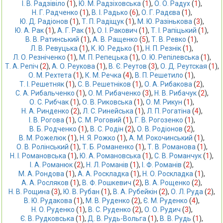
І. В. Радзівіло
 (
1
),
Ю. М. Радзіховська
 (
1
),
О. О. Радух
 (
1
),
Н. Г. Радченко
 (
1
),
В. І. Радько
 (
6
),
О. Г. Радєва
 (
1
),
Ю. Д. Радіонов
 (
1
),
Т. П. Радіщук
 (
1
),
М. Ю. Разінькова
 (
3
),
Ю. А. Рак
 (
1
),
А. Г. Рак
 (
1
),
О. І. Ракович
 (
1
),
Т. І. Рапіцький
 (
1
),
В. В. Ратинський
 (
1
),
А. В. Ращенко
 (
5
),
Т. В. Ревко
 (
1
),
Л. В. Ревуцька
 (
1
),
К. Ю. Редько
 (
1
),
Н. П. Резнік
 (
1
),
Л. О. Резніченко
 (
1
),
М. П. Репецька
 (
1
),
О. Ю. Репілевська
 (
1
),
Т. А. Репіч
 (
2
),
А. О. Реукова
 (
1
),
В. Є. Реутов
 (
3
),
О. Д. Реутская
 (
1
),
О. М. Рехтета
 (
1
),
К. М. Речка
 (
4
),
В. П. Решетило
 (
1
),
Т. І. Решетняк
 (
1
),
С. В. Решетніков
 (
1
),
О. А. Рибакова
 (
2
),
С. А. Рибальченко
 (
1
),
О. М. Рибаченко
 (
3
),
Н. В. Рибачук
 (
2
),
О. С. Рибчак
 (
1
),
О. В. Риковська
 (
1
),
О. М. Рикун
 (
1
),
Н. А. Ринденко
 (
2
),
Л. С. Ринейська
 (
1
),
Л. П. Рогатіна
 (
4
),
І. В. Рогова
 (
1
),
С. М. Роговий
 (
1
),
Г. В. Рогозенко
 (
1
),
В. Б. Родченко
 (
1
),
В. С. Родін
 (
2
),
О. В. Родіонов
 (
2
),
В. М. Рожелюк
 (
1
),
Н. Я. Рожко
 (
1
),
А. М. Рокочинський
 (
1
),
О. В. Ролінський
 (
1
),
Т. Б. Романенко
 (
1
),
Т. В. Романова
 (
1
),
Н. І. Романовська
 (
1
),
Ю. А. Романовська
 (
1
),
С. В. Романчук
 (
1
),
І. А. Романюк
 (
2
),
Н. Л. Романів
 (
1
),
І. Ф. Романів
 (
2
),
М. А. Рондова
 (
1
),
А. А. Роскладка
 (
1
),
Н. О. Роскладка
 (
1
),
А. А. Росляков
 (
1
),
В. Ф. Рошкевич
 (
2
),
В. А. Рощенко
 (
2
),
Н. В. Рощина
 (
3
),
Ю. В. Рубан
 (
1
),
В. А. Рубейкін
 (
2
),
О. Л. Руда
 (
2
),
В. Ю. Рудакова
 (
1
),
М. В. Руденко
 (
2
),
Є. М. Руденко
 (
4
),
Н. О. Руденко
 (
1
),
В. С. Руденко
 (
2
),
О. О. Рудич
 (
3
),
Є. В. Рудковська
 (
1
),
Д. В. Рудь-Вольга
 (
1
),
В. В. Рудь
 (
1
),