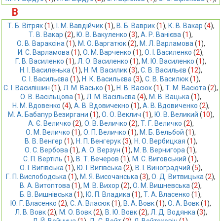
В
Т. Б. Вiтряк
 (
1
),
І. М. Вавдійчик
 (
1
),
В. Б. Ваврик
 (
1
),
К. В. Вакар
 (
4
),
Т. В. Вакар
 (
2
),
Ю. В. Вакуленко
 (
3
),
А. Р. Ванієва
 (
1
),
О. В. Вараксіна
 (
1
),
М. О. Варгатюк
 (
2
),
М. Л. Варламова
 (
1
),
И. С. Варламова
 (
1
),
О. М. Варченко
 (
1
),
О. І. Василенко
 (
2
),
Г. В. Василенко
 (
1
),
Л. О. Василенко
 (
1
),
М. Ю. Василенко
 (
1
),
Н. І. Василенька
 (
1
),
Н. М. Василик
 (
3
),
С. В. Васильєв
 (
12
),
С. І. Васильєва
 (
1
),
Н. К. Васильєва
 (
3
),
С. В. Василюк
 (
1
),
С. І. Василішин
 (
1
),
Л. М. Васько
 (
1
),
Н. В. Васюк
 (
1
),
Т. М. Васюта
 (
2
),
О. В. Васільцова
 (
1
),
Л. М. Васільєва
 (
4
),
М. В. Вацька
 (
1
),
Н. М. Вдовенко
 (
4
),
А. В. Вдовичекно
 (
1
),
А. В. Вдовиченко
 (
2
),
М. А. Бабапур Везиргани
 (
1
),
О. О. Веклич
 (
1
),
Ю. В. Великий
 (
10
),
А. Є. Величко
 (
2
),
О. В. Величко
 (
2
),
Т. Г. Величко
 (
2
),
О. М. Величко
 (
1
),
О. П. Величко
 (
1
),
М. Б. Вельбой
 (
1
),
В. В. Венгер
 (
1
),
Н. П. Венгерук
 (
3
),
Н. О. Вербицкая
 (
1
),
О. С. Вербова
 (
1
),
А. О. Верзун
 (
1
),
М. В. Вернигора
 (
1
),
С. П. Вертіль
 (
1
),
В. Т. Вечеров
 (
1
),
М. С. Виговський
 (
1
),
О. І. Вигівська
 (
1
),
Ю. І. Вигівська
 (
2
),
В. І. Виноградчий
 (
5
),
Г. П. Вислободська
 (
1
),
М. Я. Височанська
 (
3
),
О. Д. Витвицька
 (
2
),
В. А. Витоптова
 (
1
),
М. В. Вихор
 (
2
),
О. М. Вишневська
 (
2
),
Б. В. Вишнівська
 (
1
),
Ю. П. Владика
 (
1
),
Т. А. Власенко
 (
1
),
Ю. Г. Власенко
 (
2
),
С. А. Власюк
 (
1
),
В. А. Вовк
 (
1
),
О. А. Вовк
 (
1
),
Л. В. Вовк
 (
2
),
М. О. Вовк
 (
2
),
В. Ю. Вовк
 (
2
),
Л. Д. Водянка
 (
3
),