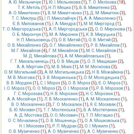
А. Ю. Мельничук
 (
1
),
Ю. І. Мельнікова
 (
1
),
Т. О. Меліхова
 (
18
),
Т. К. Метіль
 (
1
),
Н. П. Мешко
 (
1
),
В. В. Микитенко
 (
2
),
А. О. Микитенко
 (
1
),
В. М. Микитченко
 (
1
),
Д. М. Микитюк
 (
3
),
Т. С. Миклуш
 (
5
),
І. П. Миколайчук
 (
1
),
А. А. Миколенко
 (
1
),
Є. В. Милованов
 (
1
),
І. А. Миндра
 (
1
),
М. М. Миргород
 (
1
),
Т. О. Миргородська
 (
1
),
А. П. Миргородська
 (
2
),
О. О. Миронова
 (
1
),
О. Б. Мирончук
 (
1
),
М. А. Миронюк
 (
1
),
К. В. Мируцька
 (
1
),
Н. П. Миськовець
 (
1
),
O. В. Митяй
 (
1
),
О. В. Митяй
 (
2
),
О. В. Михайленко
 (
2
),
О. Г. Михайленко
 (
1
),
Р. В. Михайлов
 (
1
),
М. Г. Михайлов
 (
4
),
Г. М. Михайлов
 (
1
),
М. С. Михайлов
 (
1
),
М. Д. Михайлова
 (
1
),
А. М. Михайловська
 (
1
),
Г. Т. Михальчинець
 (
1
),
О. В. Мицак
 (
1
),
О. Л. Мищишин
 (
2
),
А. А. Мкртчян
 (
1
),
М. В. Мних
 (
1
),
М. М. Могилова
 (
3
),
О. М. Могильний
 (
3
),
А. М. Могильницька
 (
2
),
Н. В. Можайкіна
 (
1
),
М. В. Мозгова
 (
1
),
З. В. Мокринська
 (
1
),
О. М. Молодецька
 (
1
),
В. В. Мордюк
 (
1
),
С. І. Мороз
 (
5
),
О. В. Мороз
 (
5
),
Є. О. Мороз
 (
1
),
І. О. Мороз
 (
1
),
О. О. Мороз
 (
2
),
О. І. Морозов
 (
1
),
Р. В. Морозов
 (
1
),
Г. С. Морозова
 (
1
),
Н. В. Морозюк
 (
2
),
Н. С. Морозюк
 (
1
),
А. А. Мосейчук
 (
1
),
Л. В. Москаленко
 (
1
),
А. М. Москаленко
 (
1
),
В. О. Москаленко
 (
3
),
Г. О. Москалюк
 (
1
),
Я. Є. Москвяк
 (
1
),
Б. Ю. Москвін
 (
1
),
Т. Г. Мостенська
 (
1
),
В. А. Мостепанюк
 (
1
),
А. Д. Мостова
 (
2
),
О. О. Мосієвич
 (
1
),
Т. П. Моташко
 (
1
),
О. С. Мочалина
 (
1
),
О. В. Мошенець
 (
1
),
О. А. Мошковська
 (
1
),
Н. І. Моісєєва
 (
1
),
Р. П. Мудрак
 (
2
),
О. І. Мужило
 (
1
),
О. В. Музиченко
 (
1
),
А. О. Музиченко
 (
1
),
А. С. Музиченко
 (
1
),