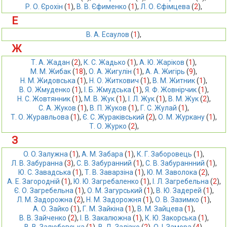
Р. О. Єрохін
 (
1
),
В. В. Єфименко
 (
1
),
Л. О. Єфімцева
 (
2
),
Е
В. А. Есаулов
 (
1
),
Ж
Т. А. Жадан
 (
2
),
К. С. Жадько
 (
1
),
А. Ю. Жаріков
 (
1
),
М. М. Жибак
 (
18
),
О. А. Жигулін
 (
1
),
А. А. Жигірь
 (
9
),
Н. М. Жидовська
 (
1
),
Н. О. Житкович
 (
1
),
В. М. Житник
 (
1
),
В. О. Жмуденко
 (
1
),
І. Б. Жмудська
 (
1
),
Я. Ф. Жовнірчик
 (
1
),
Н. С. Жовтянник
 (
1
),
М. В. Жук
 (
1
),
І. Л. Жук
 (
1
),
В. М. Жук
 (
2
),
С. А. Жуков
 (
1
),
В. П. Жуков
 (
1
),
Г. С. Жулай
 (
1
),
Т. О. Журавльова
 (
1
),
Є. С. Жураківський
 (
2
),
О. М. Журкану
 (
1
),
Т. О. Журко
 (
2
),
З
O. O. Зaлужнa
 (
1
),
А. М. Забара
 (
1
),
К. Г. Заборовець
 (
1
),
Л. В. Забуранна
 (
3
),
С. В. Забуранний
 (
1
),
С. В. Забураннний
 (
1
),
Ю. С. Завадська
 (
1
),
Т. В. Заварзіна
 (
1
),
Ю. М. Заволока
 (
2
),
А. Е. Загородній
 (
1
),
Ю. Ю. Загребаленко
 (
1
),
І. Л. Загребельна
 (
2
),
Є. О. Загребельна
 (
1
),
О. М. Загурський
 (
1
),
В. Ю. Задерей
 (
1
),
Л. М. Задорожна
 (
2
),
Н. М. Задорожня
 (
1
),
О. В. Зазимко
 (
1
),
А. О. Зайко
 (
1
),
Г. М. Зайкіна
 (
1
),
В. М. Зайцева
 (
1
),
В. В. Зайченко
 (
2
),
І. В. Закалюжна
 (
1
),
К. Ю. Закорська
 (
1
),