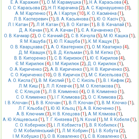
Е. А. Каражия
 (
1
),
О. М. Карамушка
 (
1
),
Н. А. Карасьова
 (
4
),
О. С. Карасьова
 (
2
),
Н. П. Карачина
 (
2
),
А. С. Карнаушенко
 (
3
),
А. М. Карпенко
 (
1
),
А. І. Карпук
 (
10
),
К. О. Касмініна
 (
1
),
Л. В. Касперевич
 (
1
),
В. А. Касьянова
 (
1
),
Ю. О. Касіч
 (
1
),
Л. І. Катан
 (
7
),
Л. И. Катан
 (
1
),
В. О. Катан
 (
1
),
В. В. Качалай
 (
1
),
Д. А. Качан
 (
1
),
К. А. Качан
 (
1
),
Є. А. Качаненко
 (
1
),
О. В. Качмар
 (
2
),
О. С. Качний
 (
2
),
С. В. Качула
 (
5
),
М. Ю. Кашка
 (
1
),
Я. М. Кашуба
 (
1
),
Ю. П. Кашуба
 (
1
),
К. М. Кащук
 (
1
),
О. В. Кварцхава
 (
1
),
А. О. Кватернюк
 (
1
),
О. М. Кватирко
 (
4
),
Д. М. Квашук
 (
1
),
В. Д. Кельман
 (
1
),
В. М. Кепко
 (
1
),
В. В. Кипоренко
 (
1
),
С. В. Киризюк
 (
1
),
Ю. Є. Кирилов
 (
4
),
Є. М. Кирилюк
 (
4
),
І. М. Кирилюк
 (
2
),
Д. О. Кирилюк
 (
1
),
О. А. Кириченко
 (
2
),
А. В. Кириченко
 (
1
),
Н. В. Кириченко
 (
5
),
С. О. Кириченко
 (
10
),
О. В. Киричок
 (
1
),
М. С. Кисельова
 (
1
),
А. О. Кисла
 (
1
),
В. М. Кислий
 (
1
),
С. С. Кисіль
 (
1
),
В. І. Кифяк
 (
2
),
Л. М. Киш
 (
1
),
Л. Л. Клевчік
 (
1
),
М. О. Клепакова
 (
1
),
Є. С. Клецов
 (
1
),
Л. В. Клименко
 (
4
),
О. В. Клименко
 (
1
),
С. О. Клименко
 (
1
),
І. Г. Климова
 (
2
),
О. С. Климова
 (
2
),
І. В. Клочан
 (
1
),
В. В. Клочан
 (
1
),
В. П. Клочан
 (
1
),
В. М. Клочко
 (
1
),
Л. Г. Кльоба
 (
1
),
Ю. Ю. Кльоц
 (
1
),
А. В. Ключенко
 (
1
),
А. В. Ключник
 (
3
),
Н. В. Клєцова
 (
1
),
А. М. Клімова
 (
1
),
А. Ю. Кліщевська
 (
1
),
Т. Г. Князева
 (
1
),
N. Коval
 (
1
),
М. Я. Кобеля
 (
1
),
С. О. Кобернюк
 (
5
),
І. Л. Кобзиста
 (
1
),
В. Я. Кобилюх
 (
1
),
О. М. Кобилянський
 (
1
),
Л. М. Кобрин
 (
1
),
І. В. Кобута
 (
2
),
І. М. Кобушко
 (
1
),
О. В. Коваленко
 (
1
),
С. В. Коваленко
 (
1
),