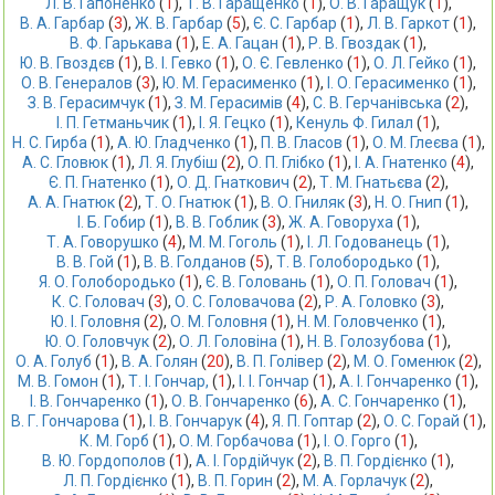
Л. В. Гапоненко
 (
1
),
Т. В. Гаращенко
 (
1
),
О. В. Гаращук
 (
1
),
В. А. Гарбар
 (
3
),
Ж. В. Гарбар
 (
5
),
Є. С. Гарбар
 (
1
),
Л. В. Гаркот
 (
1
),
В. Ф. Гарькава
 (
1
),
Е. А. Гацан
 (
1
),
Р. В. Гвоздак
 (
1
),
Ю. В. Гвоздєв
 (
1
),
В. І. Гевко
 (
1
),
О. Є. Гевленко
 (
1
),
О. Л. Гейко
 (
1
),
О. В. Генералов
 (
3
),
Ю. М. Герасименко
 (
1
),
І. О. Герасименко
 (
1
),
З. В. Герасимчук
 (
1
),
З. М. Герасимів
 (
4
),
С. В. Герчанівська
 (
2
),
І. П. Гетманьчик
 (
1
),
І. Я. Гецко
 (
1
),
Кенуль Ф. Гилал
 (
1
),
Н. С. Гирба
 (
1
),
А. Ю. Гладченко
 (
1
),
П. В. Гласов
 (
1
),
О. М. Глеєва
 (
1
),
А. С. Гловюк
 (
1
),
Л. Я. Глубіш
 (
2
),
О. П. Глібко
 (
1
),
І. А. Гнатенко
 (
4
),
Є. П. Гнатенко
 (
1
),
О. Д. Гнаткович
 (
2
),
Т. М. Гнатьєва
 (
2
),
А. А. Гнатюк
 (
2
),
Т. О. Гнатюк
 (
1
),
В. О. Гниляк
 (
3
),
Н. О. Гнип
 (
1
),
І. Б. Гобир
 (
1
),
В. В. Гоблик
 (
3
),
Ж. А. Говоруха
 (
1
),
Т. А. Говорушко
 (
4
),
М. М. Гоголь
 (
1
),
І. Л. Годованець
 (
1
),
В. В. Гой
 (
1
),
В. В. Голданов
 (
5
),
Т. В. Голобородько
 (
1
),
Я. О. Голобородько
 (
1
),
Є. В. Головань
 (
1
),
О. П. Головач
 (
1
),
К. С. Головач
 (
3
),
О. С. Головачова
 (
2
),
Р. А. Головко
 (
3
),
Ю. І. Головня
 (
2
),
О. М. Головня
 (
1
),
Н. М. Головченко
 (
1
),
Ю. О. Головчук
 (
2
),
О. Л. Головіна
 (
1
),
Н. В. Голозубова
 (
1
),
О. А. Голуб
 (
1
),
В. А. Голян
 (
20
),
В. П. Голівер
 (
2
),
М. О. Гоменюк
 (
2
),
М. В. Гомон
 (
1
),
Т. І. Гончар,
 (
1
),
І. І. Гончар
 (
1
),
А. І. Гончаренко
 (
1
),
І. В. Гончаренко
 (
1
),
О. В. Гончаренко
 (
6
),
А. С. Гончаренко
 (
1
),
В. Г. Гончарова
 (
1
),
І. В. Гончарук
 (
4
),
Я. П. Гоптар
 (
2
),
О. С. Горай
 (
1
),
К. М. Горб
 (
1
),
О. М. Горбачова
 (
1
),
І. О. Горго
 (
1
),
В. Ю. Гордополов
 (
1
),
А. І. Гордійчук
 (
2
),
В. П. Гордієнко
 (
1
),
Л. П. Гордієнко
 (
1
),
В. П. Горин
 (
2
),
М. А. Горлачук
 (
2
),