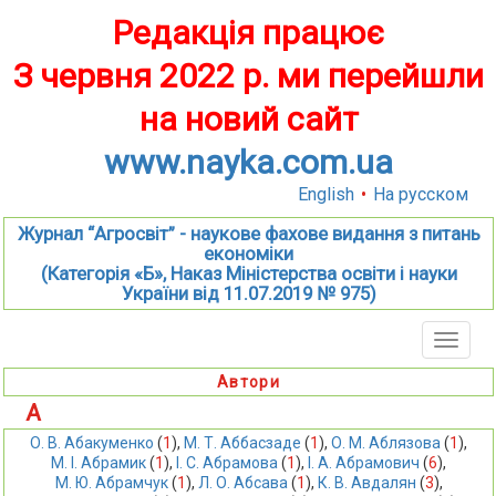
Редакція працює
З червня 2022 р. ми перейшли
на новий сайт
www.nayka.com.ua
English
•
На русском
Журнал “Агросвіт” - наукове фахове видання з питань
економіки
(Категорія «Б», Наказ Міністерства освіти і науки
України від 11.07.2019 № 975)
Toggle
naviga
Автори
А
О. В. Абакуменко
 (
1
),
М. Т. Аббасзаде
 (
1
),
О. М. Аблязова
 (
1
),
М. І. Абрамик
 (
1
),
І. С. Абрамова
 (
1
),
І. А. Абрамович
 (
6
),
М. Ю. Абрамчук
 (
1
),
Л. О. Абсава
 (
1
),
К. В. Авдалян
 (
3
),