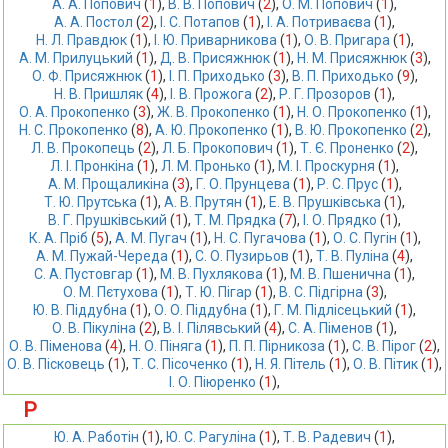
А. А. Попович
 (
1
),
В. В. Попович
 (
2
),
О. М. Попович
 (
1
),
А. А. Постол
 (
2
),
І. С. Потапов
 (
1
),
І. А. Потриваєва
 (
1
),
Н. Л. Правдюк
 (
1
),
І. Ю. Приварникова
 (
1
),
О. В. Пригара
 (
1
),
А. М. Прилуцький
 (
1
),
Д. В. Присяжнюк
 (
1
),
Н. М. Присяжнюк
 (
3
),
О. Ф. Присяжнюк
 (
1
),
І. П. Приходько
 (
3
),
В. П. Приходько
 (
9
),
Н. В. Пришляк
 (
4
),
І. В. Прожога
 (
2
),
Р. Г. Прозоров
 (
1
),
О. А. Прокопенко
 (
3
),
Ж. В. Прокопенко
 (
1
),
Н. О. Прокопенко
 (
1
),
Н. С. Прокопенко
 (
8
),
А. Ю. Прокопенко
 (
1
),
В. Ю. Прокопенко
 (
2
),
Л. В. Прокопець
 (
2
),
Л. Б. Прокопович
 (
1
),
Т. Є. Проненко
 (
2
),
Л. І. Пронкіна
 (
1
),
Л. М. Пронько
 (
1
),
М. І. Проскурня
 (
1
),
А. М. Прощаликіна
 (
3
),
Г. О. Прунцева
 (
1
),
Р. С. Прус
 (
1
),
Т. Ю. Прутська
 (
1
),
А. В. Прутян
 (
1
),
Е. В. Прушківська
 (
1
),
В. Г. Прушківський
 (
1
),
Т. М. Прядка
 (
7
),
І. О. Прядко
 (
1
),
К. А. Пріб
 (
5
),
А. М. Пугач
 (
1
),
Н. С. Пугачова
 (
1
),
О. С. Пугін
 (
1
),
А. М. Пужай-Череда
 (
1
),
С. О. Пузирьов
 (
1
),
Т. В. Пуліна
 (
4
),
С. А. Пустовгар
 (
1
),
М. В. Пухлякова
 (
1
),
М. В. Пшенична
 (
1
),
О. М. Пєтухова
 (
1
),
Т. Ю. Пігар
 (
1
),
В. С. Підгірна
 (
3
),
Ю. В. Піддубна
 (
1
),
О. О. Піддубна
 (
1
),
Г. М. Підлісецький
 (
1
),
О. В. Пікуліна
 (
2
),
В. І. Пілявський
 (
4
),
С. А. Піменов
 (
1
),
О. В. Піменова
 (
4
),
Н. О. Піняга
 (
1
),
П. П. Пірникоза
 (
1
),
С. В. Пірог
 (
2
),
О. В. Пісковець
 (
1
),
Т. С. Пісоченко
 (
1
),
Н. Я. Пітель
 (
1
),
О. В. Пітик
 (
1
),
І. О. Піюренко
 (
1
),
Р
Ю. А. Работін
 (
1
),
Ю. С. Рагуліна
 (
1
),
Т. В. Радевич
 (
1
),