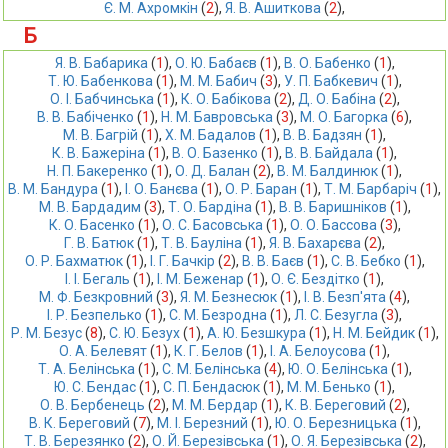
Є. М. Ахромкін
 (
2
),
Я. В. Ашиткова
 (
2
),
Б
Я. В. Бабарика
 (
1
),
О. Ю. Бабаєв
 (
1
),
В. О. Бабенко
 (
1
),
Т. Ю. Бабенкова
 (
1
),
М. М. Бабич
 (
3
),
У. П. Бабкевич
 (
1
),
О. І. Бабчинська
 (
1
),
К. О. Бабікова
 (
2
),
Д. О. Бабіна
 (
2
),
В. В. Бабіченко
 (
1
),
Н. М. Бавровська
 (
3
),
М. О. Багорка
 (
6
),
М. В. Багрій
 (
1
),
Х. М. Бадалов
 (
1
),
В. В. Бадзян
 (
1
),
К. В. Бажеріна
 (
1
),
В. О. Базенко
 (
1
),
В. В. Байдала
 (
1
),
Н. П. Бакеренко
 (
1
),
О. Д. Балан
 (
2
),
В. М. Балдинюк
 (
1
),
В. М. Бандура
 (
1
),
І. О. Банєва
 (
1
),
О. Р. Баран
 (
1
),
Т. М. Барбаріч
 (
1
),
М. В. Бардадим
 (
3
),
Т. О. Бардіна
 (
1
),
В. В. Баришніков
 (
1
),
К. О. Басенко
 (
1
),
О. С. Басовська
 (
1
),
О. О. Бассова
 (
3
),
Г. В. Батюк
 (
1
),
Т. В. Бауліна
 (
1
),
Я. В. Бахарєва
 (
2
),
О. Р. Бахматюк
 (
1
),
І. Г. Бачкір
 (
2
),
В. В. Баєв
 (
1
),
С. В. Бебко
 (
1
),
І. І. Бегаль
 (
1
),
І. М. Беженар
 (
1
),
О. Є. Бездітко
 (
1
),
М. Ф. Безкровний
 (
3
),
Я. М. Безнесюк
 (
1
),
І. В. Безп'ята
 (
4
),
І. Р. Безпелько
 (
1
),
С. М. Безродна
 (
1
),
Л. С. Безугла
 (
3
),
Р. М. Безус
 (
8
),
С. Ю. Безух
 (
1
),
А. Ю. Безшкура
 (
1
),
Н. М. Бейдик
 (
1
),
О. А. Белевят
 (
1
),
К. Г. Белов
 (
1
),
І. А. Белоусова
 (
1
),
Т. А. Белінська
 (
1
),
С. М. Белінська
 (
4
),
Ю. О. Белінська
 (
1
),
Ю. С. Бендас
 (
1
),
С. П. Бендасюк
 (
1
),
М. М. Бенько
 (
1
),
О. В. Бербенець
 (
2
),
М. М. Бердар
 (
1
),
К. В. Береговий
 (
2
),
В. К. Береговий
 (
7
),
М. І. Березний
 (
1
),
Ю. О. Березницька
 (
1
),
Т. В. Березянко
 (
2
),
О. Й. Березівська
 (
1
),
О. Я. Березівська
 (
2
),