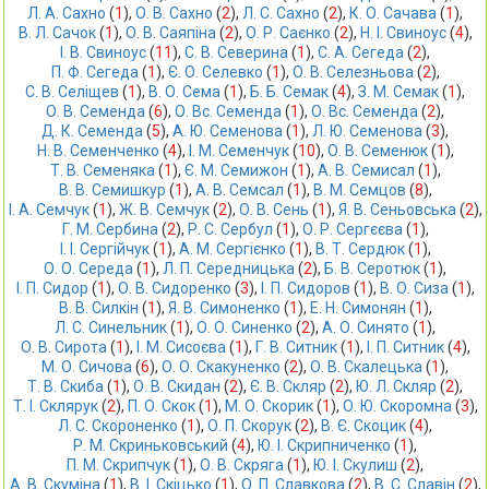
Л. А. Сахно
 (
1
),
О. В. Сахно
 (
2
),
Л. С. Сахно
 (
2
),
К. О. Сачава
 (
1
),
В. Л. Сачок
 (
1
),
О. В. Саяпіна
 (
2
),
О. Р. Саєнко
 (
2
),
Н. І. Свиноус
 (
4
),
І. В. Свиноус
 (
11
),
С. В. Северина
 (
1
),
С. А. Сегеда
 (
2
),
П. Ф. Сегеда
 (
1
),
Є. О. Селевко
 (
1
),
О. В. Селезньова
 (
2
),
С. В. Селіщев
 (
1
),
В. О. Сема
 (
1
),
Б. Б. Семак
 (
4
),
З. М. Семак
 (
1
),
О. В. Семенда
 (
6
),
О. Вc. Семенда
 (
1
),
О. Вс. Семенда
 (
2
),
Д. К. Семенда
 (
5
),
А. Ю. Семенова
 (
1
),
Л. Ю. Семенова
 (
3
),
Н. В. Семенченко
 (
4
),
І. М. Семенчук
 (
10
),
О. В. Семенюк
 (
1
),
Т. В. Семеняка
 (
1
),
Є. М. Семижон
 (
1
),
А. В. Семисал
 (
1
),
В. В. Семишкур
 (
1
),
А. В. Семсал
 (
1
),
В. М. Семцов
 (
8
),
І. А. Семчук
 (
1
),
Ж. В. Семчук
 (
2
),
О. В. Сень
 (
1
),
Я. В. Сеньовська
 (
2
),
Г. М. Сербина
 (
2
),
Р. С. Сербул
 (
1
),
О. Р. Сергєєва
 (
1
),
І. І. Сергійчук
 (
1
),
А. М. Сергієнко
 (
1
),
В. Т. Сердюк
 (
1
),
О. О. Середа
 (
1
),
Л. П. Середницька
 (
2
),
Б. В. Серотюк
 (
1
),
І. П. Сидор
 (
1
),
О. В. Сидоренко
 (
3
),
І. П. Сидоров
 (
1
),
В. О. Сиза
 (
1
),
В. В. Силкін
 (
1
),
Я. В. Симоненко
 (
1
),
Е. Н. Симонян
 (
1
),
Л. С. Синельник
 (
1
),
О. О. Синенко
 (
2
),
А. О. Синято
 (
1
),
О. В. Сирота
 (
1
),
І. М. Сисоєва
 (
1
),
Г. В. Ситник
 (
1
),
І. П. Ситник
 (
4
),
М. О. Сичова
 (
6
),
О. О. Скакуненко
 (
2
),
О. В. Скалецька
 (
1
),
Т. В. Скиба
 (
1
),
О. В. Скидан
 (
2
),
Є. В. Скляр
 (
2
),
Ю. Л. Скляр
 (
2
),
Т. І. Склярук
 (
2
),
П. О. Скок
 (
1
),
М. О. Скорик
 (
1
),
О. Ю. Скоромна
 (
3
),
Л. С. Скороненко
 (
1
),
О. П. Скорук
 (
2
),
В. Є. Скоцик
 (
4
),
Р. М. Скриньковський
 (
4
),
Ю. І. Скрипниченко
 (
1
),
П. М. Скрипчук
 (
1
),
О. В. Скряга
 (
1
),
Ю. І. Скулиш
 (
2
),
А. В. Скуміна
 (
1
),
В. І. Скіцько
 (
1
),
О. П. Славкова
 (
2
),
В. С. Славін
 (
2
),