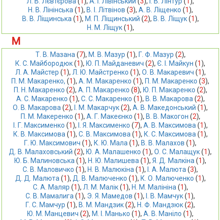
Л. В. Лєвтєрова
 (
1
),
А. І. Лівінський
 (
3
),
І. В. Лінтур
 (
1
),
Н. В. Лінінська
 (
1
),
В. І. Літвінов
 (
3
),
А. В. Ліщенко
 (
1
),
В. В. Ліщинська
 (
1
),
М. П. Ліщинський
 (
2
),
В. В. Ліщук
 (
1
),
Н. М. Ліщук
 (
1
),
М
Т. В. Мазана
 (
7
),
М. В. Мазур
 (
1
),
Г. Ф. Мазур
 (
2
),
К. С. Майбородюк
 (
1
),
Ю. П. Майданевич
 (
2
),
Є. І. Майкун
 (
1
),
Л. А. Майстер
 (
1
),
Л. Ю. Майстренко
 (
1
),
О. В. Макаревич
 (
1
),
П. М. Макаренко,
 (
1
),
А. М. Макаренко
 (
1
),
П. М. Макаренко
 (
3
),
П. Н. Макаренко
 (
2
),
А. П. Макаренко
 (
8
),
Ю. П. Макаренко
 (
2
),
А. С. Макаренко
 (
1
),
С. С. Макаренко
 (
1
),
В. В. Макарова
 (
2
),
О. В. Макарова
 (
2
),
І. М. Макарчук
 (
2
),
А. В. Македонський
 (
1
),
П. М. Макеренко
 (
1
),
А. Г. Макеєнко
 (
1
),
В. В. Макогон
 (
2
),
І. Г. Максименко
 (
1
),
І. Я. Максименко
 (
7
),
А. В. Максимова
 (
1
),
К. В. Максимова
 (
1
),
С. В. Максимова
 (
1
),
К. С. Максимова
 (
1
),
Г. Ю. Максимович
 (
1
),
К. Ю. Мала
 (
1
),
В. В. Малахов
 (
1
),
Д. В. Малаховський
 (
2
),
Ю. А. Малашенко
 (
1
),
О. С. Малащук
 (
1
),
Ю. Б. Малиновська
 (
1
),
Н. Ю. Малишева
 (
1
),
Я. Д. Малкіна
 (
1
),
С. В. Маловичко
 (
1
),
Н. В. Малюкіна
 (
1
),
І. А. Малюта
 (
3
),
Д. Д. Малюта
 (
1
),
Д. В. Малюченко
 (
1
),
К. О. Малюченко
 (
1
),
С. А. Маляр
 (
1
),
Л. М. Малік
 (
1
),
Н. М. Малініна
 (
1
),
С. В. Мамалига
 (
1
),
Э. Я. Мамедов
 (
1
),
І. В. Мамчук
 (
1
),
Г. С. Мамчур
 (
1
),
В. М. Мандзик
 (
2
),
Н. Ф. Мандзюк
 (
2
),
Ю. М. Манцевич
 (
2
),
М. І. Манько
 (
1
),
А. В. Маніло
 (
1
),