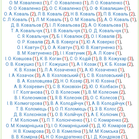
О. М. Коваленко
 (
1
),
Г. О. Коваленко
 (
1
),
Л. О. Коваленко
 (
1
),
О. О. Коваленко
 (
2
),
О. С. Коваленко
 (
1
),
О. Ф. Ковалишин
 (
1
),
О. А. Коваль
 (
2
),
Л. В. Коваль
 (
2
),
Н. В. Коваль
 (
3
),
П. В. Коваль
 (
2
),
С. Л. Коваль
 (
1
),
Л. М. Коваль
 (
1
),
О. М. Коваль
 (
5
),
А. О. Коваль
 (
1
),
Д. В. Ковальов
 (
7
),
І. Л. Ковальова
 (
2
),
А. О. Ковальова
 (
1
),
Т. А. Ковальчук
 (
1
),
І. В. Ковальчук
 (
1
),
О. Д. Ковальчук
 (
1
),
С. Я. Ковальчук
 (
7
),
Б. І. Ковалюк
 (
3
),
О. І. Ковалів
 (
3
),
О. Р. Ковалів
 (
2
),
А. В. Коверга
 (
1
),
Ю. А. Коверко
 (
1
),
О. І. Ковтун
 (
1
),
О. А. Ковтун
 (
1
),
Ю. В. Ковтуненко
 (
1
),
В. М. Ковтуненко
 (
3
),
І. І. Ковтуник
 (
3
),
А. Л. Ковчі
 (
1
),
І. О. Ковшова
 (
1
),
К. В. Коган
 (
1
),
С. О. Кодій
 (
1
),
В. В. Кожухар
 (
3
),
О. В. Кожушко
 (
1
),
І. Г. Кожушко
 (
1
),
А. І. Козак
 (
1
),
К. Б. Козак
 (
2
),
К. В. Козак
 (
1
),
Л. А. Козаченко
 (
1
),
А. Ю. Козаченко
 (
1
),
І. А. Козачок
 (
3
),
А. В. Козловський
 (
1
),
С. В. Козловський
 (
1
),
В. А. Козловцева
 (
2
),
Н. О. Козяр
 (
3
),
Н. Ю. Козіна
 (
1
),
А. В. Козіревич
 (
1
),
С. В. Коковіхін
 (
2
),
Ю. О. Колбасін
 (
1
),
І. Г. Колганова
 (
1
),
О. В. Колесник
 (
1
),
В. М. Колесник
 (
2
),
В. І. Колесников
 (
1
),
Я. В. Колеснік
 (
3
),
О. С. Колесов
 (
1
),
І. В. Колмогорова
 (
1
),
В. А. Колодійчук
 (
1
),
А. В. Колодійчук
 (
1
),
Т. В. Коломієць
 (
1
),
О. П. Коломієць
 (
1
),
З. В. Колос
 (
2
),
Д. В. Колєсніков
 (
1
),
О. В. Колійчук
 (
1
),
А. Е. Колісник
 (
1
),
Г. М. Колісник
 (
1
),
П. Т. Колісніченко
 (
1
),
І. С. Комаренко
 (
2
),
О. М. Комарніцька
 (
1
),
І. О. Комарніцький
 (
1
),
Д. Ю. Комаров
 (
2
),
Н. В. Комарова
 (
3
),
О. В. Комеліна
 (
1
),
М. М. Комська
 (
2
),
В. В. Комірна
 (
4
),
Н. О. Кондратенко
 (
1
),
І. Д. Кондріков
 (
1
),