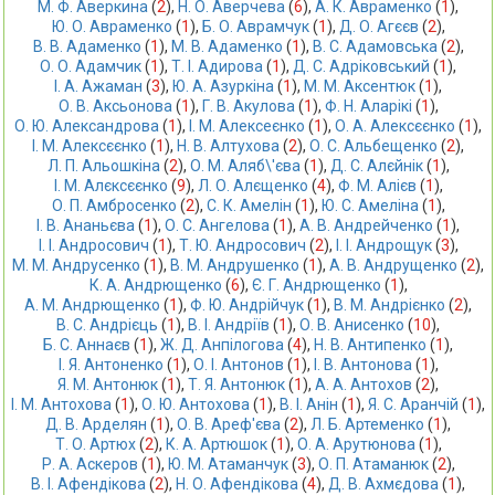
М. Ф. Аверкина
 (
2
),
Н. О. Аверчева
 (
6
),
А. К. Авраменко
 (
1
),
Ю. О. Авраменко
 (
1
),
Б. О. Аврамчук
 (
1
),
Д. О. Агєєв
 (
2
),
В. В. Адаменко
 (
1
),
М. В. Адаменко
 (
1
),
В. С. Адамовська
 (
2
),
О. О. Адамчик
 (
1
),
Т. І. Адирова
 (
1
),
Д. С. Адріковський
 (
1
),
І. А. Ажаман
 (
3
),
Ю. А. Азуркіна
 (
1
),
М. М. Аксентюк
 (
1
),
О. В. Аксьонова
 (
1
),
Г. В. Акулова
 (
1
),
Ф. Н. Аларікі
 (
1
),
О. Ю. Александрова
 (
1
),
І. М. Алексеєнко
 (
1
),
О. А. Алексєєнко
 (
1
),
І. М. Алексєєнко
 (
1
),
Н. В. Алтухова
 (
2
),
О. С. Альбещенко
 (
2
),
Л. П. Альошкіна
 (
2
),
О. М. Аляб\'єва
 (
1
),
Д. С. Алєйнік
 (
1
),
І. М. Алєксєєнко
 (
9
),
Л. О. Алєщенко
 (
4
),
Ф. М. Алієв
 (
1
),
О. П. Амбросенко
 (
2
),
С. К. Амелін
 (
1
),
Ю. С. Амеліна
 (
1
),
І. В. Ананьєва
 (
1
),
О. С. Ангелова
 (
1
),
А. В. Андрейченко
 (
1
),
І. І. Андросович
 (
1
),
Т. Ю. Андросович
 (
2
),
І. І. Андрощук
 (
3
),
М. М. Андрусенко
 (
1
),
В. М. Андрушенко
 (
1
),
А. В. Андрущенко
 (
2
),
К. А. Андрющенко
 (
6
),
Є. Г. Андрющенко
 (
1
),
А. М. Андрющенко
 (
1
),
Ф. Ю. Андрійчук
 (
1
),
В. М. Андрієнко
 (
2
),
В. С. Андрієць
 (
1
),
В. І. Андріїв
 (
1
),
О. В. Анисенко
 (
10
),
Б. С. Аннаєв
 (
1
),
Ж. Д. Анпілогова
 (
4
),
Н. В. Антипенко
 (
1
),
І. Я. Антоненко
 (
1
),
О. І. Антонов
 (
1
),
І. В. Антонова
 (
1
),
Я. М. Антонюк
 (
1
),
Т. Я. Антонюк
 (
1
),
А. А. Антохов
 (
2
),
І. М. Антохова
 (
1
),
О. Ю. Антохова
 (
1
),
В. І. Анін
 (
1
),
Я. С. Аранчій
 (
1
),
Д. В. Арделян
 (
1
),
О. В. Ареф'єва
 (
2
),
Л. Б. Артеменко
 (
1
),
Т. О. Артюх
 (
2
),
К. А. Артюшок
 (
1
),
О. А. Арутюнова
 (
1
),
Р. А. Аскеров
 (
1
),
Ю. М. Атаманчук
 (
3
),
О. П. Атаманюк
 (
2
),
В. І. Афендікова
 (
2
),
Н. О. Афендікова
 (
4
),
Д. В. Ахмєдова
 (
1
),