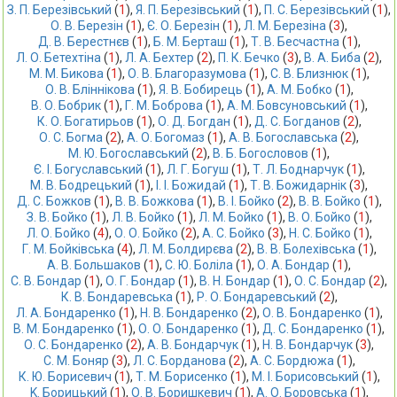
З. П. Березівський
 (
1
),
Я. П. Березівський
 (
1
),
П. С. Березівський
 (
1
),
О. В. Березін
 (
1
),
Є. О. Березін
 (
1
),
Л. М. Березіна
 (
3
),
Д. В. Берестнєв
 (
1
),
Б. М. Берташ
 (
1
),
Т. В. Бесчастна
 (
1
),
Л. О. Бетехтіна
 (
1
),
Л. А. Бехтер
 (
2
),
П. К. Бечко
 (
3
),
В. А. Биба
 (
2
),
М. М. Бикова
 (
1
),
О. В. Благоразумова
 (
1
),
С. В. Близнюк
 (
1
),
О. В. Бліннікова
 (
1
),
Я. В. Бобирець
 (
1
),
А. М. Бобко
 (
1
),
В. О. Бобрик
 (
1
),
Г. М. Боброва
 (
1
),
А. М. Бовсуновський
 (
1
),
К. О. Богатирьов
 (
1
),
О. Д. Богдан
 (
1
),
Д. С. Богданов
 (
2
),
О. С. Богма
 (
2
),
А. О. Богомаз
 (
1
),
А. В. Богославська
 (
2
),
М. Ю. Богославський
 (
2
),
В. Б. Богословов
 (
1
),
Є. І. Богуславський
 (
1
),
Л. Г. Богуш
 (
1
),
Т. Л. Боднарчук
 (
1
),
М. В. Бодрецький
 (
1
),
І. І. Божидай
 (
1
),
Т. В. Божидарнік
 (
3
),
Д. С. Божков
 (
1
),
В. В. Божкова
 (
1
),
В. І. Бойко
 (
2
),
В. В. Бойко
 (
1
),
З. В. Бойко
 (
1
),
Л. В. Бойко
 (
1
),
Л. М. Бойко
 (
1
),
В. О. Бойко
 (
1
),
Л. О. Бойко
 (
4
),
О. О. Бойко
 (
2
),
А. С. Бойко
 (
3
),
Н. С. Бойко
 (
1
),
Г. М. Бойківська
 (
4
),
Л. М. Болдирєва
 (
2
),
В. В. Болехівська
 (
1
),
А. В. Большаков
 (
1
),
С. Ю. Боліла
 (
1
),
О. А. Бондар
 (
1
),
С. В. Бондар
 (
1
),
О. Г. Бондар
 (
1
),
В. Н. Бондар
 (
1
),
О. С. Бондар
 (
2
),
К. В. Бондаревська
 (
1
),
Р. О. Бондаревський
 (
2
),
Л. А. Бондаренко
 (
1
),
Н. В. Бондаренко
 (
2
),
О. В. Бондаренко
 (
1
),
В. М. Бондаренко
 (
1
),
О. О. Бондаренко
 (
1
),
Д. С. Бондаренко
 (
1
),
О. С. Бондаренко
 (
2
),
А. В. Бондарчук
 (
1
),
Н. В. Бондарчук
 (
3
),
С. М. Боняр
 (
3
),
Л. С. Борданова
 (
2
),
А. С. Бордюжа
 (
1
),
К. Ю. Борисевич
 (
1
),
Т. М. Борисенко
 (
1
),
М. І. Борисовський
 (
1
),
K. Борицький
 (
1
),
О. В. Боришкевич
 (
1
),
А. О. Боровська
 (
1
),