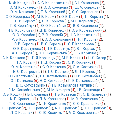
К. Ф. Кондюк
 (
1
),
А. С. Коноваленко
 (
1
),
С. І. Кононенко
 (
2
),
О. М. Кононенко
 (
1
),
О. О. Кононова
 (
1
),
Д. А. Конюхов
 (
1
),
Ю. М. Конюхов
 (
1
),
Е. А. Коренний
 (
1
),
О. С. Корепанов
 (
1
),
С. О. Корецька
 (
4
),
М. В. Корж
 (
1
),
О. В. Корж
 (
1
),
І. І. Корман
 (
1
),
О. В. Корнух
 (
1
),
Л. В. Корнєва
 (
1
),
М. В. Корнєєв
 (
5
),
Г. В. Корнійчук
 (
4
),
О. О. Корнійчук
 (
3
),
В. В. Корнілова
 (
1
),
Н. В. Корнілова
 (
1
),
Д. В. Корнієнко
 (
1
),
О. В. Корнієцький
 (
2
),
О. О. Коробов
 (
1
),
В. В. Коровій
 (
2
),
Н. В. Короленко
 (
1
),
Р. В. Короленко
 (
1
),
О. О. Королович
 (
1
),
Н. І. Король
 (
2
),
С. В. Король
 (
1
),
В. С. Король
 (
1
),
С. Г. Корольова
 (
1
),
О. В. Коротунова
 (
1
),
I. В. Коротчук
 (
1
),
В. І. Корсак
 (
1
),
А. С. Корсун
 (
1
),
О. О. Корчинська
 (
2
),
Т. В. Корягіна
 (
1
),
А. К. Корікова
 (
1
),
Р. Я. Корінець
 (
1
),
М. В. Корінь
 (
1
),
Н. С. Косар
 (
1
),
І. А. Косач
 (
1
),
Т. Д. Косова
 (
2
),
О. К. Костенко
 (
1
),
О. М. Костенко
 (
3
),
С. О. Костенко
 (
2
),
Л. А. Костирко
 (
1
),
В. О. Костроміна
 (
1
),
Т. О. Костюк
 (
4
),
Л. П. Костюк
 (
1
),
О. В. Костюнік
 (
5
),
Д. О. Котелевець
 (
1
),
С. В. Котельбан
 (
1
),
О. І. Котикова
 (
6
),
Н. С. Коткова
 (
1
),
Р. В. Котковський
 (
1
),
В. С. Котковський
 (
3
),
І. В. Котькалова-Литвин
 (
1
),
Л. М. Коцюбинська
 (
1
),
М. М. Кочерга
 (
4
),
І. В. Кошкалда
 (
2
),
О. В. Кощій
 (
1
),
В. І. Кравець
 (
1
),
І. В. Кравець
 (
1
),
О. В. Кравець
 (
1
),
К. П. Кравець
 (
1
),
Л. А. Кравцова
 (
1
),
М. В. Кравченко
 (
1
),
Т. В. Кравченко
 (
1
),
І. Й. Кравченко
 (
1
),
О. О. Кравченко
 (
1
),
І. І. Кравчук
 (
2
),
Н. І. Кравчук
 (
1
),
А. О. Кравчук
 (
1
),
О. О. Кравчук
 (
3
),
Л. С. Кравчук
 (
2
),
О. Ю. Кравчук
 (
1
),
А. О. Крамаренко
 (
1
),