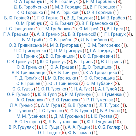
О. А. Горлачук
 (
1
),
В. В. Горлачук
 (
3
),
Н. М. Горобець
 (
8
),
Д. В. Горобченко
 (
1
),
М. В. Городко
 (
2
),
В. Г. Горошко
 (
1
),
К. О. Горошко
 (
1
),
М. А. Горшков
 (
1
),
О. В. Горяник
 (
1
),
В. Ю. Горілей
 (
1
),
Г. О. Горіна
 (
1
),
В. Д. Гоцуляк
 (
1
),
М. В. Грабар
 (
1
),
О. М. Грабчук
 (
2
),
О. В. Гранат
 (
2
),
В. Г. Грановська
 (
5
),
І. С. Гращенко
 (
1
),
Г. М. Гребенюк
 (
1
),
Ю. М. Грей
 (
1
),
В. І. Грек
 (
1
),
Г. А. Грецька
 (
4
),
А. В. Гречко
 (
2
),
В. В. Гречкосій
 (
1
),
Г. І. Грещук
 (
4
),
В. М. Гриб
 (
1
),
С. В. Грибан
 (
2
),
Д. В. Грибова
 (
4
),
О. В. Гривківська
 (
4
),
М. В. Григораш
 (
1
),
О. М. Григоренко
 (
1
),
Я. О. Григоренко
 (
1
),
П. М. Григорук
 (
1
),
І. А. Гриджук
 (
1
),
О. І. Гриник
 (
2
),
В. Є. Гринишин
 (
1
),
С. С. Гринкевич
 (
1
),
С. В. Гринчук
 (
1
),
Ю. С. Гринчук
 (
3
),
В. І. Гринь
 (
1
),
Є. Л. Гринь
 (
1
),
О. В. Гринько
 (
1
),
О. А. Грицак
 (
1
),
Д. О. Грицишен
 (
1
),
В. В. Гришковець
 (
1
),
Н. В. Грищук
 (
1
),
К. А. Гродзіцька
 (
1
),
Т. Д. Гром'як
 (
1
),
М. В. Гронська
 (
1
),
О. Є. Гросицька
 (
2
),
С. В. Грошев
 (
1
),
Ю. Л. Грінченко
 (
2
),
О. М. Губарик
 (
2
),
О. Є. Гудзь
 (
1
),
О. П. Гузенко
 (
1
),
Н. А. Гук
 (
1
),
А. І. Гулей
 (
2
),
О. Р. Гулько
 (
1
),
Ю. В. Гуля
 (
2
),
Р. М. Гулінчук
 (
1
),
І. І. Гуменюк
 (
1
),
А. О. Гуменюк
 (
1
),
В. О. Гуменюк
 (
1
),
Р. П. Гуменюк
 (
1
),
Л. А. Гунько
 (
5
),
А. М. Гура
 (
2
),
В. В. Гуреля
 (
1
),
Л. Т. Гурко
 (
1
),
К. Г. Гурова
 (
1
),
І. С. Гурська
 (
5
),
О. В. Гуріна
 (
1
),
В. В. Гусак
 (
1
),
М. М. Гусейнов
 (
1
),
Д. М. Гусонька
 (
1
),
І. Ю. Гусєва
 (
2
),
А. О. Гуторов
 (
3
),
Л. В. Гуцаленко
 (
1
),
Ю. Г. Гуцуляк
 (
10
),
В. Р. Гуцуляк
 (
1
),
І. О. Гуща
 (
1
),
А. А. Гущин
 (
1
),
Є. Б. Гєллєр
 (
1
),
О. Г. Гіндес
 (
5
),
Ю. В. Гірман
 (
1
),