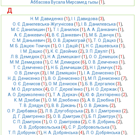
Аббасова Вусала Мирсамед гызы
 (
1
),
Д
Н. М. Давиденко
 (
1
),
І. І. Давидова
 (
3
),
О. Є. Данилевська-Жугунісова
 (
1
),
І. В. Данилевська
 (
1
),
М. С. Данилишин
 (
1
),
Т. І. Данилюк
 (
1
),
А. А. Данканич
 (
1
),
А. Є. Данкевич
 (
4
),
В. Є. Данкевич
 (
1
),
М. Б. Данчук
 (
1
),
С. М. Данькевич
 (
3
),
О. В. Дармограй
 (
1
),
Т. О. Дацко
 (
1
),
М. Б. Дацюк-Томчук
 (
1
),
О. І. Дацій
 (
1
),
Н. С. Дашевська
 (
1
),
І. М. Дашко
 (
1
),
К. Є. Двойних
 (
2
),
З. П. Двуліт
 (
1
),
Л. В. Демедюк
 (
1
),
Н. А. Демешкант
 (
1
),
О. О. Демешок
 (
1
),
М. М. Демидова
 (
1
),
С. М. Демидюк
 (
6
),
О. В. Демченко
 (
1
),
Т. С. Демченко
 (
1
),
Н. Б. Демчишак
 (
3
),
Н. І. Демчук
 (
12
),
О. В. Демчук
 (
3
),
І. М. Демяшкін
 (
1
),
І. А. Денисенко
 (
1
),
Н. Д. Денисенко
 (
1
),
В. О. Денисенко
 (
1
),
М. П. Денисенко
 (
7
),
О. Є. Денисов
 (
1
),
О. М. Денисюк
 (
1
),
Б. В. Дергалюк
 (
3
),
М. О. Дергалюк
 (
4
),
О. Г. Дерев'янко
 (
1
),
Н. О. Держак
 (
1
),
А. О. Дериколенко
 (
1
),
Т. А. Деркач
 (
4
),
Ю. Ф. Дехтяренко
 (
2
),
К. М. Дзюбак
 (
1
),
О. М. Дзюбенко
 (
5
),
А. В. Дзюбіна
 (
1
),
Т. В. Дзядук
 (
1
),
В. В. Дикань
 (
1
),
О. В. Дикань
 (
2
),
О. Р. Дирбавка
 (
2
),
Л. В. Длугоборська
 (
2
),
В. І. Дмитренко
 (
2
),
Д. Г. Дмитренко
 (
5
),
О. В. Дмитрик
 (
1
),
Б. П. Дмитрук
 (
1
),
С. П. Дмитрюк
 (
1
),
О. О. Дмитрієва
 (
2
),
С. В. Добринь
 (
2
),
О. В. Добровольська
 (
4
),
С. Р. Добровольська
 (
1
),
Т. П. Добрунік
 (
1
),
Н. А. Добрянська
 (
4
),
Л. О. Добрянська
 (
1
),