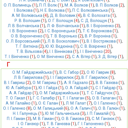
Л. Й. Войнича
 (
1
),
Д. С. Войт
 (
2
),
Я. Войтеховіч
 (
1
),
О. П. Волинець
 (
1
),
П. П. Волк
 (
1
),
М. А. Волков
 (
1
),
В. П. Волков
 (
2
),
І. Волкова
 (
1
),
Н. Е. Волкова
 (
1
),
П. С. Волковинська
 (
1
),
А. М. Волківська
 (
4
),
Д. В. Воловик
 (
4
),
В. Є. Волохата
 (
1
),
Р. В. Волошин
 (
1
),
О. Г. Волощук
 (
4
),
С. Д. Волощук
 (
1
),
Л. В. Волчанська
 (
1
),
Л. Ф. Волчанська
 (
1
),
В. І. Вороненко
 (
3
),
І. В. Вороненко
 (
2
),
І. С. Воронецька
 (
7
),
Т. Є. Воронкова
 (
1
),
О. В. Воронченко
 (
1
),
Т. В. Воронько
 (
2
),
В. Р. Вороніна
 (
1
),
О. Л. Ворсовський
 (
1
),
Л. В. Восколович
 (
1
),
В. І. Вострякова
 (
1
),
Т. Г. Вяткіна
 (
2
),
Ю. Ю. Вєдєніна
 (
1
),
С. В. Візіренко
 (
1
),
Т. В. Вільхова
 (
4
),
І. І. Віннікова
 (
1
),
І. І. Вініченко
 (
20
),
Т. І. Вініченко
 (
1
),
О. М. Вініченко
 (
2
),
С. А. Вітер
 (
1
),
З. Д. Вітер
 (
1
),
Г
O. М. Гaйдapжийcькa
 (
1
),
В. С. Габор
 (
2
),
О. Ю. Гаврик
 (
8
),
Л. В. Гаврилова
 (
1
),
І. І. Гаврилюк
 (
2
),
В. Г. Гаврилюк
 (
1
),
В. І. Гавриш
 (
2
),
О. М. Гавриш
 (
1
),
А. Я. Гадзало
 (
2
),
В. В. Газієва
 (
1
),
Ю. А. Гайбура
 (
1
),
Ю. І. Гайда
 (
1
),
О. А. Гайдай
 (
1
),
С. І. Гайдар
 (
1
),
А. А. Гайдар
 (
1
),
О. М. Гайдаржийська
 (
1
),
Т. С. Гайдучок
 (
1
),
Т. О. Гакал
 (
1
),
Г. С. Галабір
 (
1
),
Т. І. Галаган
 (
5
),
О. В. Галаган
 (
1
),
А. М. Галайко
 (
1
),
О. Є. Галан
 (
1
),
Л. М. Галат
 (
7
),
O. І. Галенко
 (
1
),
О. І. Галенко
 (
8
),
О. М. Галицький
 (
6
),
О. А. Галич
 (
1
),
О. В. Галкін
 (
1
),
Н. І. Галунець
 (
1
),
Ю. М. Гальчинська
 (
3
),
І. П. Гамалій
 (
1
),
П. І. Гаман
 (
3
),
М. В. Гаман
 (
1
),
О. В. Гамова
 (
3
),
С. М. Ганзюк
 (
1
),
І. О. Ганзюр
 (
1
),
Т. В. Ганєєва
 (
1
),
Г. І. Гапоненко
 (
1
),