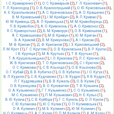
І. С. Крамаренко
 (
11
),
О. С. Крамарьов
 (
2
),
Г. Л. Красневич
 (
1
),
Т. Л. Краснодєд
 (
1
),
О. В. Краснолуцький
 (
1
),
О. Ю. Красовська
 (
6
),
К. Є. Красільнікова
 (
1
),
А. C. Крачковська
 (
1
),
А. О. Кращенко
 (
1
),
В. М. Краєвський
 (
1
),
І. М. Крейдич
 (
2
),
А. П. Кривак
 (
1
),
Ю. М. Кривець
 (
2
),
А. Л. Кривецька
 (
1
),
М. М. Кривоберець
 (
2
),
П. В. Кривобок
 (
1
),
А. О. Кривоконь
 (
1
),
А. О. Кривонос
 (
2
),
Я. С. Криворотько
 (
2
),
Б. М. Криворук
 (
1
),
О. В. Кривошеєв
 (
1
),
А. С. Кривошеєва
 (
1
),
М. В. Кривун
 (
1
),
Ю. М. Криган
 (
1
),
В. А. Криклій
 (
2
),
В. М. Крикунова
 (
1
),
А. І. Крисак
 (
5
),
М. Ф. Крисак
 (
1
),
Д. Ф. Крисанов
 (
3
),
І. З. Криховецький
 (
2
),
Л. М. Крот
 (
1
),
Г. С. Кругляк
 (
1
),
О. В. Круковська
 (
1
),
В. Р. Крупа
 (
2
),
І. В. Крупіца
 (
1
),
М. А. Крутько
 (
1
),
Т. В. Крутько
 (
1
),
Т. А. Крушельницька
 (
1
),
І. О. Крюкова
 (
1
),
Л. С. Крючко
 (
6
),
Ж. В. Крючкова
 (
2
),
Т. О. Крючковська
 (
3
),
С. І. Крючок
 (
2
),
О. С. Крімкова
 (
1
),
С. В. Ксьондз
 (
1
),
О. В. Ксьонова
 (
3
),
О. Г. Кубай
 (
2
),
В. В. Кубатко
 (
1
),
О. В. Кубатко
 (
1
),
І. О. Кугук
 (
1
),
В. Л. Куделя
 (
1
),
С. В. Кудлаєнко
 (
1
),
І. В. Кудря
 (
1
),
Я. В. Кудря
 (
1
),
Л. Г. Кудрявцева
 (
1
),
В. В. Кужель
 (
3
),
О. В. Кузик
 (
1
),
О. В. Кузнєцова
 (
1
),
В. О. Кузоваткін
 (
2
),
Т. В. Кузькіна
 (
2
),
О. А. Кузьменко
 (
1
),
Г. Г. Кузьменко
 (
1
),
С. О. Кузьменко
 (
1
),
М. С. Кузьменко
 (
1
),
П. М. Кузьмович
 (
2
),
Н. Є. Кузьо
 (
1
),
В. Ю. Кузіна
 (
1
),
С. В. Куйбіда
 (
1
),
Г. С. Кукель
 (
2
),
О. Л. Кукла
 (
1
),
C. Ю. Кулакова
 (
1
),
Ю. С. Кулик
 (
1
),
О. П. Куликівська
 (
1
),
О. А. Кулинич
 (
1
),
М. Б. Кулинич
 (
2
),
Ю. М. Кулинич
 (
1
),
Н. О. Кулявець
 (
1
),
А. С. Кулєк
 (
1
),
П. М. Куліков
 (
1
),
К. М. Куліш
 (
1
),