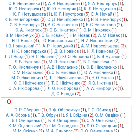
С. В. Нестеренко
 (
1
),
А. В. Нестерович
 (
1
),
Я. А. Нестерчук
 (
1
),
Ю. О. Нестерчук
 (
1
),
Ю. Ю. Несторяк
 (
4
),
К. Л. Нетудихата
 (
4
),
К. Л. Нетудыхата
 (
1
),
Ю. Г. Неустроєв
 (
5
),
Е. А. Нечай
 (
1
),
К. В. Нечипоренко
 (
2
),
С. Д. Нечипоренко
 (
1
),
Н. В. Нечипорук
 (
1
),
О. В. Нечипорук
 (
1
),
В. С. Неізвестна
 (
1
),
Е. С. Нигматова
 (
2
),
Ю. А. Никитюк
 (
3
),
О. В. Никитюк
 (
1
),
О. М. Николюк
 (
1
),
В. М. Никончук
 (
2
),
О. В. Новак
 (
1
),
І. М. Новак
 (
2
),
А. М. Новак
 (
1
),
Н. П. Новак
 (
4
),
І. О. Новаковська
 (
1
),
Н. И. Новальская
 (
2
),
І. В. Новицький
 (
1
),
А. Р. Новицький
 (
1
),
А. М. Новосельцева
 (
3
),
Н. К. Новотарська
 (
1
),
Д. В. Новіков
 (
1
),
Н. Л. Новікова
 (
3
),
Г. Л. Норд
 (
1
),
Н. С. Носань
 (
1
),
Ю. О. Ночовна
 (
1
),
В. Я. Нусінов
 (
1
),
Я. В. Нусінова
 (
1
),
М. Л. Ніжніков
 (
1
),
В. Г. Нікогосян
 (
1
),
Т. О. Ніколайчук
 (
1
),
А. В. Ніколаєнко
 (
1
),
Ю. В. Ніколаєнко
 (
1
),
С. М. Ніколаєнко
 (
4
),
О. В. Ніколюк
 (
1
),
О. А. Ніконенко
 (
1
),
М. О. Ніконович
 (
1
),
Т. Г. Нікульникова
 (
1
),
Н. О. Нікітан
 (
1
),
С. О. Нікітченко
 (
1
),
Т. О. Нікітченко
 (
2
),
Я. В. Нікітіна
 (
1
),
О. А. Нікіфорова
 (
1
),
Л. О. Нікіфорова
 (
1
),
А. А. Нікіфорчук
 (
1
),
Д. С. Нірода
 (
2
),
О
О. Р. Оберван
 (
1
),
В. Ф. Оберемчук
 (
1
),
Г. О. Обиход
 (
1
),
А. А. Обозна
 (
1
),
Г. В. Обруч
 (
1
),
Я. І. Обідіна
 (
2
),
О. М. Овдіюк
 (
1
),
Є. І. Овчаренко
 (
1
),
В. В. Овчаренко
 (
1
),
О. А. Овєчкіна
 (
1
),
К. М. Огданський
 (
1
),
І. М. Огородник
 (
1
),
Є. О. Огородник
 (
1
),
М. М. Огієнко
 (
2
),
М. А. Однорог
 (
2
),
О. О. Одношевна
 (
2
),