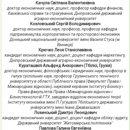
Качула Світлана Валентинівна
доктор економічних наук, доцент, професор кафедри фінансів,
банківської справи та страхування, Дніпровський державний
аграрно-економічний університет
Козловський Сергій Володимирович
доктор економічних наук, професор, професор кафедри
підприємництва, корпоративної та просторової економіки,
Донецький національний університет імені Василя Стуса (м.
Вінниця)
Крючко Леся Станіславівна
кандидат економічних наук, доцент, доцент кафедри маркетингу,
Дніпровський державний аграрно-економічний університет
Кураташвілі Альфред Анзорович (Тбілісі, Грузія)
доктор економічних, філософських і юридичних наук, професор в
галузі суспільних наук, професор Грузинського технічного
університету в області Публічного права (Факультет Права і
Міжнародних відносин), науковий керівник Інституту Бізнесу і
Права факультетів Права і Міжнародних відносин і
Бізнестехнологій ГТУ, завідувач відділом економічної теорії
Інституту економіки імені П.Гугушвілі Тбіліського державного
університету імені Іване Джавахішвілі
Лозинський Дмитро Леонідович
кандидат економічних наук, доцент, доцент кафедри обліку і аудиту,
Державний університет "Житомирська політехніка"
Павлова Галина Євгеніївна