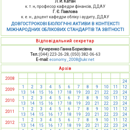
Л. И. Катан
к. т. н, професор кафедри фінансів, ДДАУ
Г. Є. Павлова
к. е. н., доцент кафедри обліку і аудиту, ДДАУ
ДОВГОСТРОКОВІ БІОЛОГІЧНІ АКТИВИ В КОНТЕКСТІ
МІЖНАРОДНИХ ОБЛІКОВИХ СТАНДАРТІВ ТА ЗВІТНОСТІ
Відповідальний секретар
Кучеренко Ганна Борисівна
Тел.:
(044) 223-26-28, (050) 382-06-63
E-mail:
economy_2008@ukr.net
Архів
1
2
3
4
5
6
7
8
9
10
11
12
2008
13
14
15
16
17
18
19
20
21
22
23
24
1
2
3
4
5
6
7
8
9
10
11
12
2009
13
14
15
16
17
18
19
20
21
22
23
24
1
2
3
4
5
6
7
8
9
10
11
12
2010
13
14
15
16
17
18
19
20
21
22
23
24
1
2
3
4
5
6
7
8
9
10
11
12
2011
13
14
15
16
17
18
19
20
21
22
23
24
1
2
3
4
5
6
7
8
9
10
11
12
2012
13
14
15
16
17
18
19
20
21
22
23
24