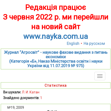
Редакція працює
З червня 2022 р. ми перейшли
на новий сайт
www.nayka.com.ua
English
•
На русском
Журнал “Агросвіт” - наукове фахове видання з питань
економіки
(Категорія «Б», Наказ Міністерства освіти і науки
України від 11.07.2019 № 975)
Toggle
naviga
Статистика
Ви шукали:
Л. И. Катан
Знайдено документів:
1
№19, 2009