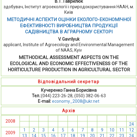
В. Г. Гаврилюк
здобувач, Інститут агроекології і природокористування НААН, м.
Київ
МЕТОДИЧНІ АСПЕКТИ ОЦІНКИ ЕКОЛОГО-ЕКОНОМІЧНОЇ
ЕФЕКТИВНОСТІ ВИРОБНИЦТВА ПРОДУКЦІЇ
САДІВНИЦТВА В АГРАРНОМУ СЕКТОРІ
V. Gavrilyuk
applicant, Institute of Agroecology and Environmental Management
of NAAS, Kyiv
METHODICAL ASSESSMENT ASPECTS ON THE
ECOLOGICAL AND ECONOMIC EFFECTIVENESS OF THE
HORTICULTURE PRODUCTION IN AGRICULTURAL SECTOR
Відповідальний секретар
Кучеренко Ганна Борисівна
Тел.:
(044) 223-26-28, (050) 382-06-63
E-mail:
economy_2008@ukr.net
Архів
1
2
3
4
5
6
7
8
9
10
11
12
2008
13
14
15
16
17
18
19
20
21
22
23
24
1
2
3
4
5
6
7
8
9
10
11
12
2009
13
14
15
16
17
18
19
20
21
22
23
24