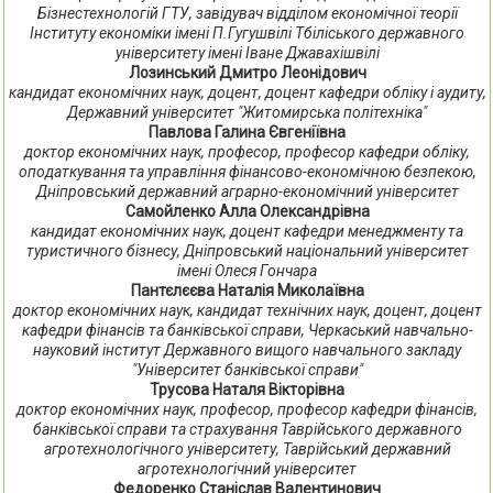
Бізнестехнологій ГТУ, завідувач відділом економічної теорії
Інституту економіки імені П.Гугушвілі Тбіліського державного
університету імені Іване Джавахішвілі
Лозинський Дмитро Леонідович
кандидат економічних наук, доцент, доцент кафедри обліку і аудиту,
Державний університет "Житомирська політехніка"
Павлова Галина Євгеніївна
доктор економічних наук, професор, професор кафедри обліку,
оподаткування та управління фінансово-економічною безпекою,
Дніпровський державний аграрно-економічний університет
Самойленко Алла Олександрівна
кандидат економічних наук, доцент кафедри менеджменту та
туристичного бізнесу, Дніпровський національний університет
імені Олеся Гончара
Пантєлєєва Наталія Миколаївна
доктор економічних наук, кандидат технічних наук, доцент, доцент
кафедри фінансів та банківської справи, Черкаський навчально-
науковий інститут Державного вищого навчального закладу
"Університет банківської справи"
Трусова Наталя Вікторівна
доктор економічних наук, професор, професор кафедри фінансів,
банківської справи та страхування Таврійського державного
агротехнологічного університету, Таврійський державний
агротехнологічний університет
Федоренко Станіслав Валентинович