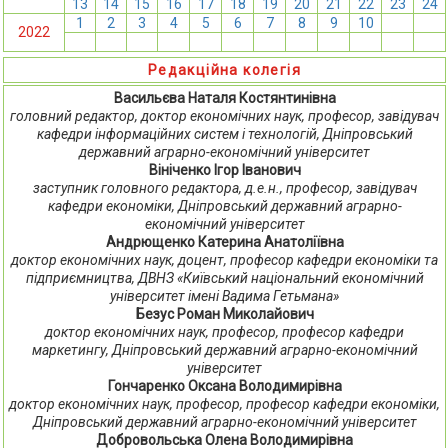
13
14
15
16
17
18
19
20
21
22
23
24
1
2
3
4
5
6
7
8
9
10
11
12
2022
13
14
15
16
17
18
19
20
21
22
23
24
Редакційна колегія
Васильєва Наталя Костянтинівна
головний редактор, доктор економічних наук, професор, завідувач
кафедри інформаційних систем і технологій, Дніпровський
державний аграрно-економічний університет
Вініченко Ігор Іванович
заступник головного редактора, д.е.н., професор, завідувач
кафедри економіки, Дніпровський державний аграрно-
економічний університет
Андрющенко Катерина Анатоліївна
доктор економічних наук, доцент, професор кафедри економіки та
підприємництва, ДВНЗ «Київський національний економічний
університет імені Вадима Гетьмана»
Безус Роман Миколайович
доктор економічних наук, професор, професор кафедри
маркетингу, Дніпровський державний аграрно-економічний
університет
Гончаренко Оксана Володимирівна
доктор економічних наук, професор, професор кафедри економіки,
Дніпровський державний аграрно-економічний університет
Добровольська Олена Володимирівна