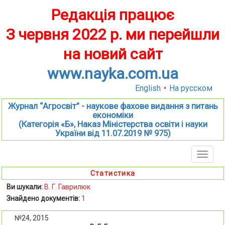
Редакція працює
З червня 2022 р. ми перейшли
на новий сайт
www.nayka.com.ua
English
•
На русском
Журнал “Агросвіт” - наукове фахове видання з питань
економіки
(Категорія «Б», Наказ Міністерства освіти і науки
України від 11.07.2019 № 975)
Toggle
naviga
Статистика
Ви шукали:
В. Г. Гаврилюк
Знайдено документів:
1
№24, 2015