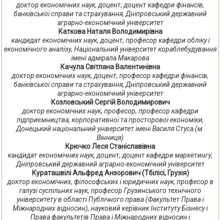
доктор економічних наук, доцент, доцент кафедри фінансів,
банківської справи та страхування, Дніпровський державний
аграрно-економічний університет
Каткова Наталя Володимирівна
кандидат економічних наук, доцент, професор кафедри обліку і
економічного аналізу, Національний університет кораблебудування
імені адмірала Макарова
Качула Світлана Валентинівна
доктор економічних наук, доцент, професор кафедри фінансів,
банківської справи та страхування, Дніпровський державний
аграрно-економічний університет
Козловський Сергій Володимирович
доктор економічних наук, професор, професор кафедри
підприємництва, корпоративної та просторової економіки,
Донецький національний університет імені Василя Стуса (м.
Вінниця)
Крючко Леся Станіславівна
кандидат економічних наук, доцент, доцент кафедри маркетингу,
Дніпровський державний аграрно-економічний університет
Кураташвілі Альфред Анзорович (Тбілісі, Грузія)
доктор економічних, філософських і юридичних наук, професор в
галузі суспільних наук, професор Грузинського технічного
університету в області Публічного права (Факультет Права і
Міжнародних відносин), науковий керівник Інституту Бізнесу і
Права факультетів Права і Міжнародних відносин і