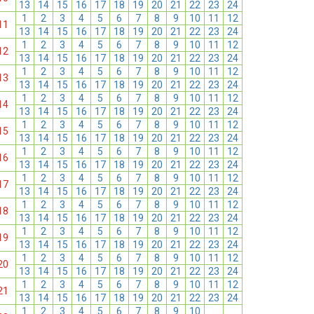
13
14
15
16
17
18
19
20
21
22
23
24
1
2
3
4
5
6
7
8
9
10
11
12
11
13
14
15
16
17
18
19
20
21
22
23
24
1
2
3
4
5
6
7
8
9
10
11
12
12
13
14
15
16
17
18
19
20
21
22
23
24
1
2
3
4
5
6
7
8
9
10
11
12
13
13
14
15
16
17
18
19
20
21
22
23
24
1
2
3
4
5
6
7
8
9
10
11
12
14
13
14
15
16
17
18
19
20
21
22
23
24
1
2
3
4
5
6
7
8
9
10
11
12
15
13
14
15
16
17
18
19
20
21
22
23
24
1
2
3
4
5
6
7
8
9
10
11
12
16
13
14
15
16
17
18
19
20
21
22
23
24
1
2
3
4
5
6
7
8
9
10
11
12
17
13
14
15
16
17
18
19
20
21
22
23
24
1
2
3
4
5
6
7
8
9
10
11
12
18
13
14
15
16
17
18
19
20
21
22
23
24
1
2
3
4
5
6
7
8
9
10
11
12
19
13
14
15
16
17
18
19
20
21
22
23
24
1
2
3
4
5
6
7
8
9
10
11
12
20
13
14
15
16
17
18
19
20
21
22
23
24
1
2
3
4
5
6
7
8
9
10
11
12
21
13
14
15
16
17
18
19
20
21
22
23
24
1
2
3
4
5
6
7
8
9
10
11
12