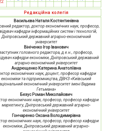
22
13
14
15
16
17
18
19
20
21
22
23
24
Редакційна колегія
Васильєва Наталя Костянтинівна
овний редактор, доктор економічних наук, професор,
відувач кафедри інформаційних систем і технологій,
Дніпровський державний аграрно-економічний
університет
Вініченко Ігор Іванович
заступник головного редактора, д.е.н., професор,
ідувач кафедри економіки, Дніпровський державний
аграрно-економічний університет
Андрющенко Катерина Анатоліївна
октор економічних наук, доцент, професор кафедри
економіки та підприємництва, ДВНЗ «Київський
аціональний економічний університет імені Вадима
Гетьмана»
Безус Роман Миколайович
тор економічних наук, професор, професор кафедри
маркетингу, Дніпровський державний аграрно-
економічний університет
Гончаренко Оксана Володимирівна
тор економічних наук, професор, професор кафедри
економіки, Дніпровський державний аграрно-