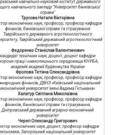
ркаський навчально-науковий інститут Державного
щого навчального закладу "Університет банківської
справи"
Трусова Наталя Вікторівна
тор економічних наук, професор, професор кафедри
фінансів, банківської справи та страхування
Таврійського державного агротехнологічного
верситету, Таврійський державний агротехнологічний
університет
Федоренко Станіслав Валентинович
кандидат технічних наук, доцент, доцент кафедри
хорони праці і навколишнього середовища КНУБА,
академік академії будівництва України
Фролова Тетяна Олександрівна
тор економічних наук, професор, професор кафедри
жнародних фінансів, ДВНЗ «Київський національний
економічний університет імені Вадима Гетьмана»
Халатур Світлана Миколаївна
тор економічних наук, професор, професор кафедри
фінансів, банківської справи та страхування,
Дніпровський державний аграрно-економічний
університет
Череп Олександр Григорович
октор економічних наук, доцент, професор кафедри
економіки, Запорізький національний університет