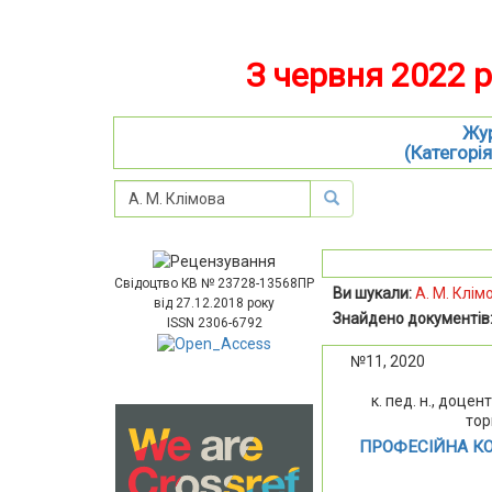
З червня 2022 
Жур
(Категорія
Свідоцтво КВ № 23728-13568ПР
Ви шукали:
А. М. Клім
від 27.12.2018 року
Знайдено документів
ISSN 2306-6792
№11, 2020
к. пед. н., доце
тор
ПРОФЕСІЙНА КО