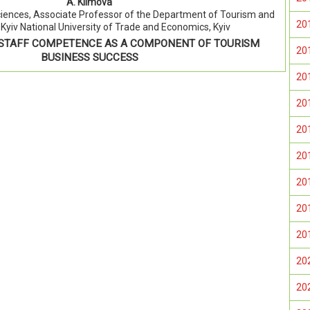
A. Klimova
ciences, Associate Professor of the Department of Tourism and
20
 Kyiv National University of Trade and Economics, Kyiv
STAFF COMPETENCE AS A COMPONENT OF TOURISM
20
BUSINESS SUCCESS
20
20
20
20
20
20
20
20
20