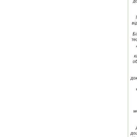
д
ві
Бі
те
к
об
док
м
доц