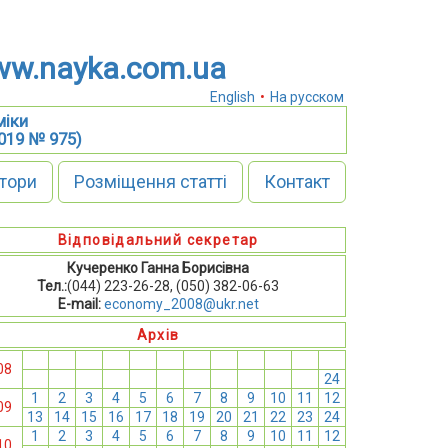
w.nayka.com.ua
English
•
На русском
міки
2019 № 975)
тори
Розміщення статті
Контакт
Відповідальний секретар
Кучеренко Ганна Борисівна
Тел.:
(044) 223-26-28, (050) 382-06-63
E-mail:
economy_2008@ukr.net
Архів
1
2
3
4
5
6
7
8
9
10
11
12
08
13
14
15
16
17
18
19
20
21
22
23
24
1
2
3
4
5
6
7
8
9
10
11
12
09
13
14
15
16
17
18
19
20
21
22
23
24
1
2
3
4
5
6
7
8
9
10
11
12
10