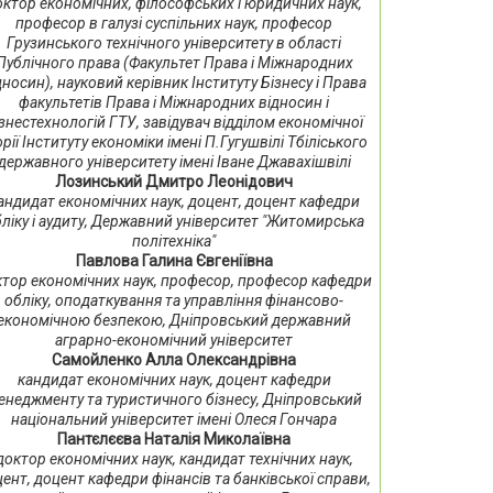
октор економічних, філософських і юридичних наук,
професор в галузі суспільних наук, професор
Грузинського технічного університету в області
Публічного права (Факультет Права і Міжнародних
дносин), науковий керівник Інституту Бізнесу і Права
факультетів Права і Міжнародних відносин і
знестехнологій ГТУ, завідувач відділом економічної
орії Інституту економіки імені П.Гугушвілі Тбіліського
державного університету імені Іване Джавахішвілі
Лозинський Дмитро Леонідович
андидат економічних наук, доцент, доцент кафедри
ліку і аудиту, Державний університет "Житомирська
політехніка"
Павлова Галина Євгеніївна
тор економічних наук, професор, професор кафедри
обліку, оподаткування та управління фінансово-
економічною безпекою, Дніпровський державний
аграрно-економічний університет
Самойленко Алла Олександрівна
кандидат економічних наук, доцент кафедри
енеджменту та туристичного бізнесу, Дніпровський
національний університет імені Олеся Гончара
Пантєлєєва Наталія Миколаївна
доктор економічних наук, кандидат технічних наук,
ент, доцент кафедри фінансів та банківської справи,