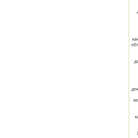
ка
обл
д
док
ек
к