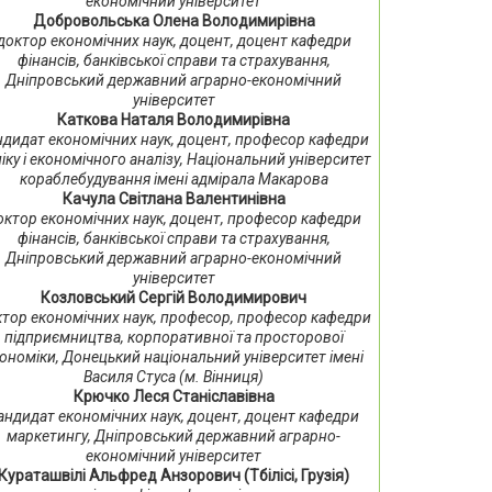
економічний університет
Добровольська Олена Володимирівна
доктор економічних наук, доцент, доцент кафедри
фінансів, банківської справи та страхування,
Дніпровський державний аграрно-економічний
університет
Каткова Наталя Володимирівна
ндидат економічних наук, доцент, професор кафедри
іку і економічного аналізу, Національний університет
кораблебудування імені адмірала Макарова
Качула Світлана Валентинівна
октор економічних наук, доцент, професор кафедри
фінансів, банківської справи та страхування,
Дніпровський державний аграрно-економічний
університет
Козловський Сергій Володимирович
тор економічних наук, професор, професор кафедри
підприємництва, корпоративної та просторової
ономіки, Донецький національний університет імені
Василя Стуса (м. Вінниця)
Крючко Леся Станіславівна
андидат економічних наук, доцент, доцент кафедри
маркетингу, Дніпровський державний аграрно-
економічний університет
Кураташвілі Альфред Анзорович (Тбілісі, Грузія)