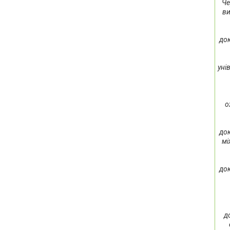
Че
ви
док
уні
о
док
мі
док
д