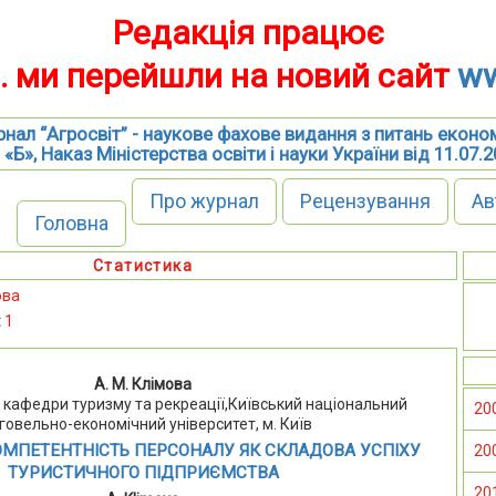
Редакція працює
р. ми перейшли на новий сайт
ww
нал “Агросвіт” - наукове фахове видання з питань еконо
 «Б», Наказ Міністерства освіти і науки України від 11.07.
Про журнал
Рецензування
Ав
Головна
Статистика
ова
:
1
А. М. Клімова
нт кафедри туризму та рекреації,Київський національний
20
говельно-економічний університет, м. Київ
МПЕТЕНТНІСТЬ ПЕРСОНАЛУ ЯК СКЛАДОВА УСПІХУ
20
ТУРИСТИЧНОГО ПІДПРИЄМСТВА
20