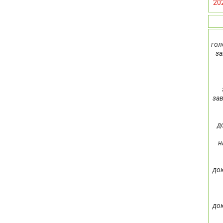
20
гол
за
зав
д
н
док
док