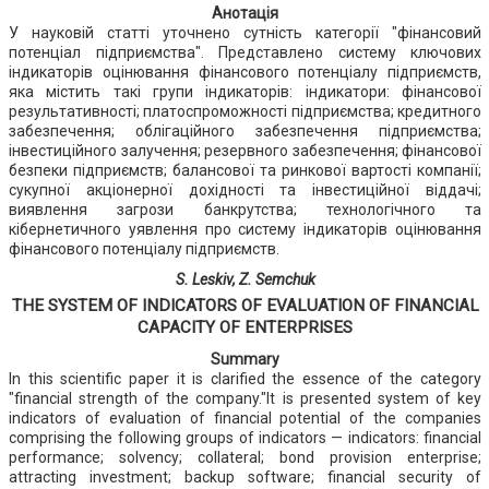
Анотація
У науковій статті уточнено сутність категорії "фінансовий
потенціал підприємства". Представлено систему ключових
індикаторів оцінювання фінансового потенціалу підприємств,
яка містить такі групи індикаторів: індикатори: фінансової
результативності; платоспроможності підприємства; кредитного
забезпечення; облігаційного забезпечення підприємства;
інвестиційного залучення; резервного забезпечення; фінансової
безпеки підприємств; балансової та ринкової вартості компанії;
сукупної акціонерної дохідності та інвестиційної віддачі;
виявлення загрози банкрутства; технологічного та
кібернетичного уявлення про систему індикаторів оцінювання
фінансового потенціалу підприємств.
S. Leskіv, Z. Semchuk
THE SYSTEM OF INDICATORS OF EVALUATION OF FINANCIAL
CAPACITY OF ENTERPRISES
Summary
In this scientific paper it is clarified the essence of the category
"financial strength of the company."It is presented system of key
indicators of evaluation of financial potential of the companies
comprising the following groups of indicators — indicators: financial
performance; solvency; collateral; bond provision enterprise;
attracting investment; backup software; financial security of