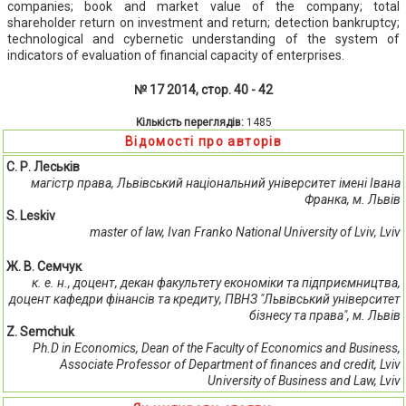
companies; book and market value of the company; total
shareholder return on investment and return; detection bankruptcy;
technological and cybernetic understanding of the system of
indicators of evaluation of financial capacity of enterprises.
№ 17 2014, стор. 40 - 42
Кількість переглядів:
1485
Відомості про авторів
С. Р. Леськів
магістр права, Львівський національний університет імені Івана
Франка, м. Львів
S. Leskіv
master of law, Ivan Franko National University of Lviv, Lviv
Ж. В. Семчук
к. е. н., доцент, декан факультету економіки та підприємництва,
доцент кафедри фінансів та кредиту, ПВНЗ "Львівський університет
бізнесу та права", м. Львів
Z. Semchuk
Ph.D in Economics, Dean of the Faculty of Economics and Business,
Аssociate Professor of Department of finances and credit, Lviv
University of Business and Law, Lviv