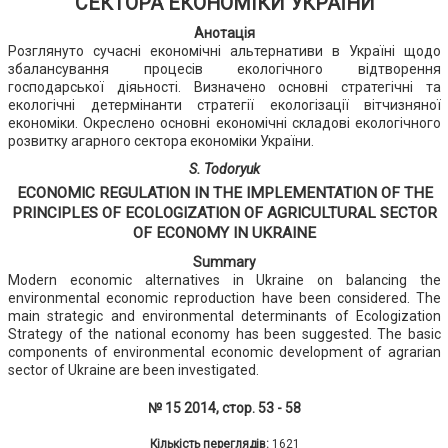
СЕКТОРА ЕКОНОМІКИ УКРАЇНИ
Анотація
Розглянуто сучасні економічні альтернативи в Україні щодо
збалансування процесів екологічного відтворення
господарської діяьності. Визначено основні стратегічні та
екологічні детермінанти стратегії екологізації вітчизняної
економіки. Окреслено основні економічні складові екологічного
розвитку агарного сектора економіки України.
S. Todoryuk
ECONOMIC REGULATION IN THE IMPLEMENTATION OF THE
PRINCIPLES OF ECOLOGIZATION OF AGRICULTURAL SECTOR
OF ECONOMY IN UKRAINE
Summary
Modern economic alternatives in Ukraine on balancing the
environmental economic reproduction have been considered. The
main strategic and environmental determinants of Ecologization
Strategy of the national economy has been suggested. The basic
components of environmental economic development of agrarian
sector of Ukraine are been investigated.
№ 15 2014, стор. 53 - 58
Кількість переглядів:
1621