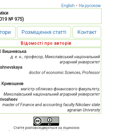
English
•
На русском
міки
2019 № 975)
тори
Розміщення статті
Контакт
Відомості про авторів
М. Вишневська
д. е. н., професор, Миколаївський національний
аграрний університет
Vishnevskaya
doctor of economic Sciences, Professor
В. Кривошеєв
магістр обліково-фінансового факультету,
Миколаївський національний аграрний університет
Кrivosheev
master of Finance and accounting faculty Nikolaev state
agrarian University
Стаття розповсюджується за ліцензією