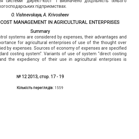
я системи "директ-кост" і визначено доцільність їхнього
ькогосподарських підприємствах.
O. Vishnevskaya, А. Кrivosheev
 COST MANAGEMENT IN AGRICULTURAL ENTERPRISES
Summary
ntrol systems are considered by expenses, their advantages and
portance for agricultural enterprises of use of the thought over
ified by expenses. Sources of economy of expenses are specified
dard costing system". Variants of use of system "direct costing
nd the expediency of their use in agricultural enterprises is
№ 12 2013, стор. 17 - 19
Кількість переглядів:
1559