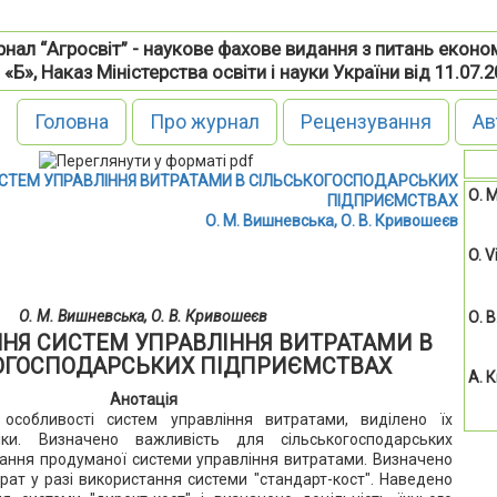
нал “Агросвіт” - наукове фахове видання з питань еконо
 «Б», Наказ Міністерства освіти і науки України від 11.07.
Головна
Про журнал
Рецензування
Ав
СТЕМ УПРАВЛІННЯ ВИТРАТАМИ В СІЛЬСЬКОГОСПОДАРСЬКИХ
О. 
ПІДПРИЄМСТВАХ
О. М. Вишневська, О. В. Кривошеєв
O. 
О. М. Вишневська, О. В. Кривошеєв
О. 
НЯ СИСТЕМ УПРАВЛІННЯ ВИТРАТАМИ В
ОГОСПОДАРСЬКИХ ПІДПРИЄМСТВАХ
А. 
Анотація
 особливості систем управління витратами, виділено їх
ки. Визначено важливість для сільськогосподарських
ання продуманої системи управління витратами. Визначено
рат у разі використання системи "стандарт-кост". Наведено