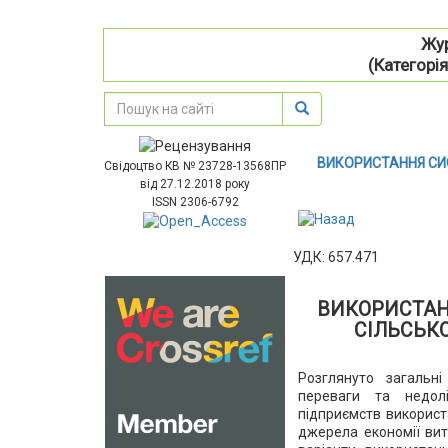
Жур
(Категорія
ВИКОРИСТАННЯ СИ
Свідоцтво КВ № 23728-13568ПР
від 27.12.2018 року
ISSN 2306-6792
УДК: 657.471
ВИКОРИСТАН
СІЛЬСЬК
Розглянуто загальні
переваги та недолі
підприємств використ
джерела економії вит