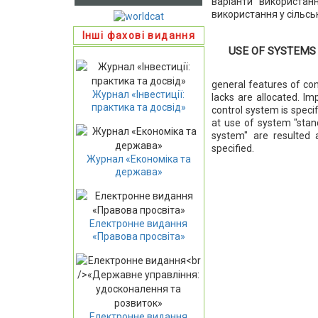
варіанти використанн
використання у сільс
Інші фахові видання
USE OF SYSTEMS
general features of co
Журнал «Інвестиції:
lacks are allocated. Im
практика та досвід»
control system is spec
at use of system "stan
system" are resulted a
specified.
Журнал «Економіка та
держава»
Електронне видання
«Правова просвіта»
Електронне видання