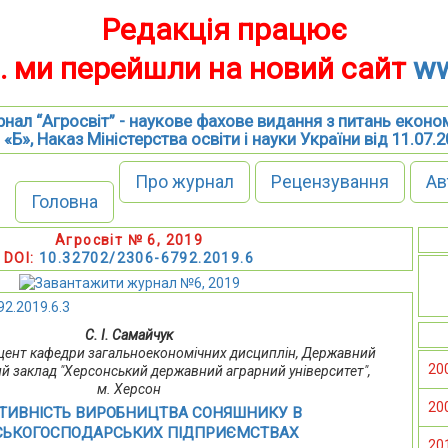
Редакція працює
р. ми перейшли на новий сайт
ww
нал “Агросвіт” - наукове фахове видання з питань еконо
 «Б», Наказ Міністерства освіти і науки України від 11.07.
Про журнал
Рецензування
Ав
Головна
Агросвіт № 6, 2019
DOI:
10.32702/2306-6792.2019.6
2.2019.6.3
С. І. Самайчук
 доцент кафедри загальноекономічних дисциплін, Державний
20
 заклад "Херсонський державний аграрний університет",
м. Херсон
20
ТИВНІСТЬ ВИРОБНИЦТВА СОНЯШНИКУ В
СЬКОГОСПОДАРСЬКИХ ПІДПРИЄМСТВАХ
20