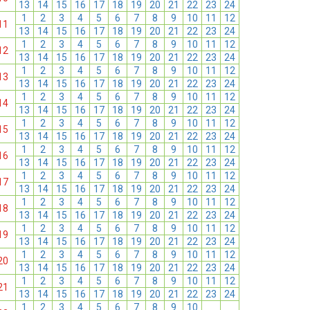
13
14
15
16
17
18
19
20
21
22
23
24
1
2
3
4
5
6
7
8
9
10
11
12
11
13
14
15
16
17
18
19
20
21
22
23
24
1
2
3
4
5
6
7
8
9
10
11
12
12
13
14
15
16
17
18
19
20
21
22
23
24
1
2
3
4
5
6
7
8
9
10
11
12
13
13
14
15
16
17
18
19
20
21
22
23
24
1
2
3
4
5
6
7
8
9
10
11
12
14
13
14
15
16
17
18
19
20
21
22
23
24
1
2
3
4
5
6
7
8
9
10
11
12
15
13
14
15
16
17
18
19
20
21
22
23
24
1
2
3
4
5
6
7
8
9
10
11
12
16
13
14
15
16
17
18
19
20
21
22
23
24
1
2
3
4
5
6
7
8
9
10
11
12
17
13
14
15
16
17
18
19
20
21
22
23
24
1
2
3
4
5
6
7
8
9
10
11
12
18
13
14
15
16
17
18
19
20
21
22
23
24
1
2
3
4
5
6
7
8
9
10
11
12
19
13
14
15
16
17
18
19
20
21
22
23
24
1
2
3
4
5
6
7
8
9
10
11
12
20
13
14
15
16
17
18
19
20
21
22
23
24
1
2
3
4
5
6
7
8
9
10
11
12
21
13
14
15
16
17
18
19
20
21
22
23
24
1
2
3
4
5
6
7
8
9
10
11
12