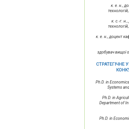
к. е. н.,
технологій
к. с.-г. 
технологій
к. е. н., доцент 
здобувач вищої 
СТРАТЕГІЧНЕ 
КОНК
Ph.D. in Economics
Systems and
Ph.D. in Agricu
Department of In
Ph.D. in Economi