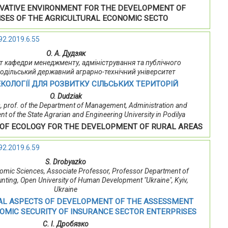
VATIVE ENVIRONMENT FOR THE DEVELOPMENT OF
SES OF THE AGRICULTURAL ECONOMIC SECTO
92.2019.6.55
О. А. Дудзяк
тент кафедри менеджменту, адміністрування та публічного
Подільський державний аграрно-технічний університет
КОЛОГІЇ ДЛЯ РОЗВИТКУ СІЛЬСЬКИХ ТЕРИТОРІЙ
O. Dudziak
 prof. of the Department of Management, Administration and
 of the State Agrarian and Engineering University in Podilya
 OF ECOLOGY FOR THE DEVELOPMENT OF RURAL AREAS
92.2019.6.59
S. Drobyazko
omic Sciences, Associate Professor, Professor Department of
nting, Open University of Human Development "Ukraine", Kуiv,
Ukraine
L ASPECTS OF DEVELOPMENT OF THE ASSESSMENT
OMIC SECURITY OF INSURANCE SECTOR ENTERPRISES
С. І. Дробязко