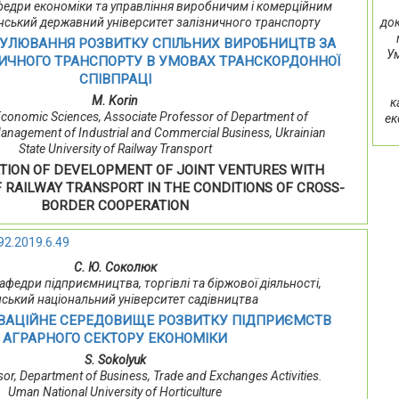
кафедри економіки та управління виробничим і комерційним
док
їнський державний університет залізничного транспорту
УЛЮВАННЯ РОЗВИТКУ СПІЛЬНИХ ВИРОБНИЦТВ ЗА
Ум
ИЧНОГО ТРАНСПОРТУ В УМОВАХ ТРАНСКОРДОННОЇ
СПІВПРАЦІ
M. Korin
к
Economic Sciences, Associate Professor of Department of
ек
nagement of Industrial and Commercial Business, Ukrainian
State University of Railway Transport
TION OF DEVELOPMENT OF JOINT VENTURES WITH
F RAILWAY TRANSPORT IN THE CONDITIONS OF CROSS-
BORDER COOPERATION
92.2019.6.49
С. Ю. Соколюк
 кафедри підприємництва, торгівлі та біржової діяльності,
ський національний університет садівництва
ОВАЦІЙНЕ СЕРЕДОВИЩЕ РОЗВИТКУ ПІДПРИЄМСТВ
АГРАРНОГО СЕКТОРУ ЕКОНОМІКИ
S. Sokolyuk
sor, Department of Business, Trade and Exchanges Activities.
Uman National University of Horticulture