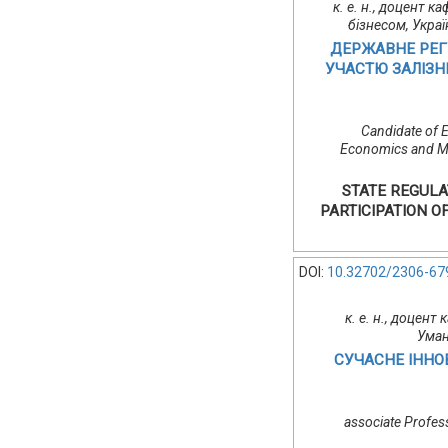
к. е. н., доцент 
бізнесом, Укра
ДЕРЖАВНЕ РЕГ
УЧАСТЮ ЗАЛІЗН
Candidate of 
Economics and Ma
STATE REGULA
PARTICIPATION O
DOI:
10.32702/2306-67
к. е. н., доцент
Уман
СУЧАСНЕ ІНН
аssociate Profes