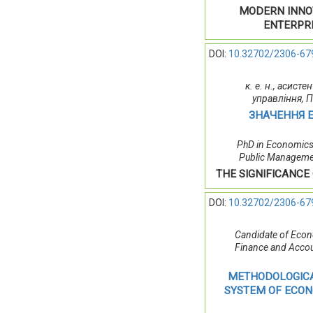
MODERN INNO
ENTERPRI
DOI:
10.32702/2306-67
к. е. н., асис
управління, 
ЗНАЧЕННЯ Е
PhD in Economics,
Public Management
THE SIGNIFICANCE
DOI:
10.32702/2306-67
Candidate of Econ
Finance and Accou
METHODOLOGICA
SYSTEM OF ECON