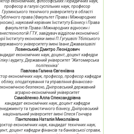
октор економічних, філософських і юридичних наук,
професор в галузі суспільних наук, професор
Грузинського технічного університету в області
Публічного права (Факультет Права і Міжнародних
дносин), науковий керівник Інституту Бізнесу і Права
факультетів Права і Міжнародних відносин і
знестехнологій ГТУ, завідувач відділом економічної
орії Інституту економіки імені П.Гугушвілі Тбіліського
державного університету імені Іване Джавахішвілі
Лозинський Дмитро Леонідович
андидат економічних наук, доцент, доцент кафедри
ліку і аудиту, Державний університет "Житомирська
політехніка"
Павлова Галина Євгеніївна
тор економічних наук, професор, професор кафедри
обліку, оподаткування та управління фінансово-
економічною безпекою, Дніпровський державний
аграрно-економічний університет
Самойленко Алла Олександрівна
кандидат економічних наук, доцент кафедри
енеджменту та туристичного бізнесу, Дніпровський
національний університет імені Олеся Гончара
Пантєлєєва Наталія Миколаївна
доктор економічних наук, кандидат технічних наук,
ент, доцент кафедри фінансів та банківської справи,