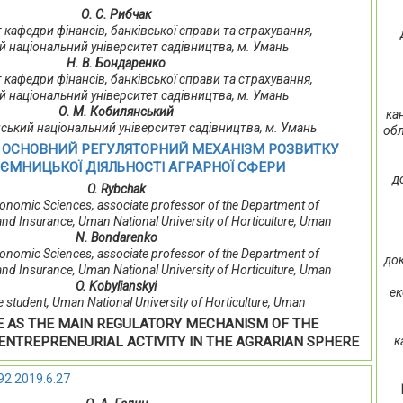
О. С. Рибчак
нт кафедри фінансів, банківської справи та страхування,
 національний університет садівництва, м. Умань
Н. В. Бондаренко
нт кафедри фінансів, банківської справи та страхування,
 національний університет садівництва, м. Умань
О. М. Кобилянський
ка
нський національний університет садівництва, м. Умань
обл
К ОСНОВНИЙ РЕГУЛЯТОРНИЙ МЕХАНІЗМ РОЗВИТКУ
ЄМНИЦЬКОЇ ДІЯЛЬНОСТІ АГРАРНОЇ СФЕРИ
д
O. Rybchak
onomic Sciences, associate professor of the Department of
nd Insurance, Uman National University of Horticulture, Uman
N. Bondarenko
onomic Sciences, associate professor of the Department of
док
nd Insurance, Uman National University of Horticulture, Uman
O. Kobylianskyi
ек
 student, Uman National University of Horticulture, Uman
E AS THE MAIN REGULATORY MECHANISM OF THE
к
NTREPRENEURIAL ACTIVITY IN THE AGRARIAN SPHERE
92.2019.6.27