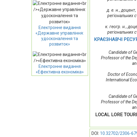
д. е. н., доце
регіональних с
к. геогр. н., д
Електронне видання
регіональних с
«Державне управління:
удосконалення та
КРАЄЗНАВЧІ РЕСУР
розвиток»
Candidate of Ge
Professor of the De
an
Електронне видання
«Ефективна економіка»
Doctor of Econo
International Ec
Candidate of Ge
Professor of the De
an
LOCAL LORE TOUR
DOI:
10.32702/2306-67