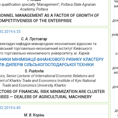
Че
n qualification specialty "Management", Poltava State Agrarian
ви
Academy, Poltava
SONNEL MANAGEMENT AS A FACTOR OF GROWTH OF
док
OMPETITIVENESS OF THE ENTERPRISE
92.2019.6.33
уні
С. А. Пустовгар
ий викладач кафедри міжнародних економічних відносин та
ківський торговельно-економічний інститут Київського
го торговельно-економічного університету, м. Харків
о
НИКИ МІНІМІЗАЦІЇ ФІНАНСОВОГО РИЗИКУ КЛАСТЕРУ
В-ДИЛЕРІВ СІЛЬСЬКОГОСПОДАРСЬКОЇ ТЕХНІКИ
док
S. Pustovha
мі
cs, Senior Lecturer of International Economic Relations and
t of Kharkiv Trade and Economics Institute of Kyiv National
Trade and Economics University, Kharkiv
док
TORS OF FINANCIAL RISK MINIMIZATION ARE CLUSTER
ISES — DEALERS OF AGRICULTURAL MACHINERY
92.2019.6.40
д
М. В. Корінь