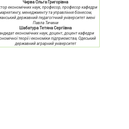
Чирва Ольга Григорівна
тор економічних наук, професор, професор кафедри
маркетингу, менеджменту та управління бізнесом,
анський державний педагогічний університет імені
Павла Тичини
Шабатура Тетяна Сергіївна
андидат економічних наук, доцент, доцент кафедри
ономічної теорії і економіки підприємства, Одеський
державний аграрний університет