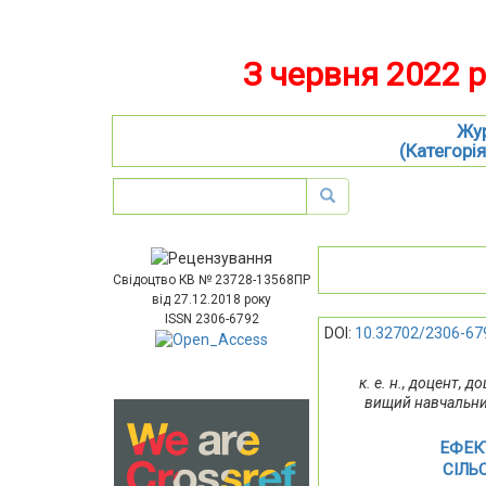
З червня 2022 
Жур
(Категорія
Свідоцтво КВ № 23728-13568ПР
від 27.12.2018 року
ISSN 2306-6792
DOI:
10.32702/2306-679
к. е. н., доцент,
вищий навчальний
ЕФЕК
СІЛЬ