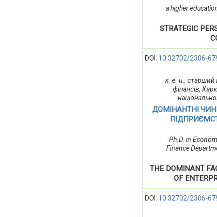
a higher educatio
STRATEGIC PER
C
DOI:
10.32702/2306-67
к. е. н., старш
фінансів, Хар
національно
ДОМІНАНТНІ ЧИН
ПІДПРИЄМСТ
Ph.D. in Economi
Finance Departmen
THE DOMINANT FAC
OF ENTERPR
DOI:
10.32702/2306-67