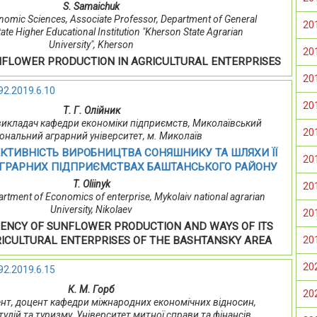
S. Samaichuk
nomic Sciences, Associate Professor, Department of General
20
te Higher Educational Institution "Kherson State Agrarian
University", Kherson
20
NFLOWER PRODUCTION IN AGRICULTURAL ENTERPRISES
20
92.2019.6.10
20
Т. Г. Олійник
й викладач кафедри економіки підприємств, Миколаївський
20
ональний аграрний університет, м. Миколаїв
КТИВНІСТЬ ВИРОБНИЦТВА СОНЯШНИКУ ТА ШЛЯХИ ЇЇ
20
ГРАРНИХ ПІДПРИЄМСТВАХ БАШТАНСЬКОГО РАЙОНУ
T. Oliinyk
20
partment of Economics of enterprise, Mykolaiv national agrarian
University, Nikolaev
20
IENCY OF SUNFLOWER PRODUCTION AND WAYS OF ITS
20
RICULTURAL ENTERPRISES OF THE BASHTANSKY AREA
20
92.2019.6.15
К. М. Горб
20
оцент, доцент кафедри міжнародних економічних відносин,
тудій та туризму, Університет митної справи та фінансів