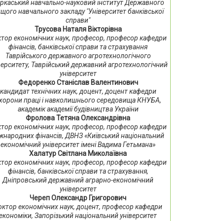
ркаський навчально-науковий інститут Державного
щого навчального закладу "Університет банківської
справи"
Трусова Наталя Вікторівна
тор економічних наук, професор, професор кафедри
фінансів, банківської справи та страхування
Таврійського державного агротехнологічного
верситету, Таврійський державний агротехнологічний
університет
Федоренко Станіслав Валентинович
кандидат технічних наук, доцент, доцент кафедри
хорони праці і навколишнього середовища КНУБА,
академік академії будівництва України
Фролова Тетяна Олександрівна
тор економічних наук, професор, професор кафедри
жнародних фінансів, ДВНЗ «Київський національний
економічний університет імені Вадима Гетьмана»
Халатур Світлана Миколаївна
тор економічних наук, професор, професор кафедри
фінансів, банківської справи та страхування,
Дніпровський державний аграрно-економічний
університет
Череп Олександр Григорович
октор економічних наук, доцент, професор кафедри
економіки, Запорізький національний університет