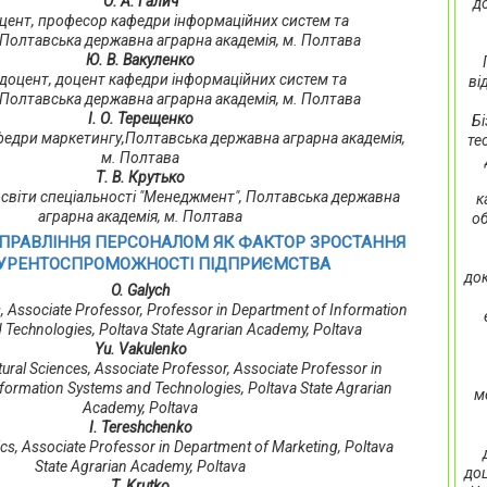
О. А. Галич
д
 доцент, професор кафедри інформаційних систем та
,Полтавська державна аграрна академія, м. Полтава
Ю. В. Вакуленко
н., доцент, доцент кафедри інформаційних систем та
ві
,Полтавська державна аграрна академія, м. Полтава
І. О. Терещенко
Бі
кафедри маркетингу,Полтавська державна аграрна академія,
те
м. Полтава
Т. В. Крутько
освіти спеціальності "Менеджмент", Полтавська державна
к
аграрна академія, м. Полтава
об
УПРАВЛІННЯ ПЕРСОНАЛОМ ЯК ФАКТОР ЗРОСТАННЯ
УРЕНТОСПРОМОЖНОСТІ ПІДПРИЄМСТВА
док
O. Galych
, Associate Professor, Professor in Department of Information
 Technologies, Poltava State Agrarian Academy, Poltava
Yu. Vakulenko
ltural Sciences, Associate Professor, Associate Professor in
formation Systems and Technologies, Poltava State Agrarian
м
Academy, Poltava
І. Tereshchenko
cs, Associate Professor in Department of Marketing, Poltava
State Agrarian Academy, Poltava
доц
T. Krutko