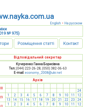
w.nayka.com.ua
English
•
На русском
міки
2019 № 975)
тори
Розміщення статті
Контакт
Відповідальний секретар
Кучеренко Ганна Борисівна
Тел.:
(044) 223-26-28, (050) 382-06-63
E-mail:
economy_2008@ukr.net
Архів
1
2
3
4
5
6
7
8
9
10
11
12
08
13
14
15
16
17
18
19
20
21
22
23
24
1
2
3
4
5
6
7
8
9
10
11
12
09
13
14
15
16
17
18
19
20
21
22
23
24
1
2
3
4
5
6
7
8
9
10
11
12
10