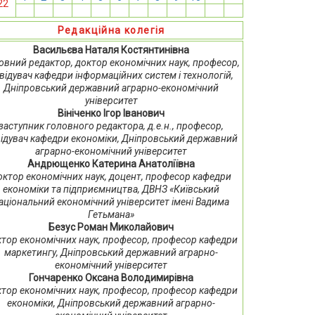
22
13
14
15
16
17
18
19
20
21
22
23
24
Редакційна колегія
Васильєва Наталя Костянтинівна
овний редактор, доктор економічних наук, професор,
відувач кафедри інформаційних систем і технологій,
Дніпровський державний аграрно-економічний
університет
Вініченко Ігор Іванович
заступник головного редактора, д.е.н., професор,
ідувач кафедри економіки, Дніпровський державний
аграрно-економічний університет
Андрющенко Катерина Анатоліївна
октор економічних наук, доцент, професор кафедри
економіки та підприємництва, ДВНЗ «Київський
аціональний економічний університет імені Вадима
Гетьмана»
Безус Роман Миколайович
тор економічних наук, професор, професор кафедри
маркетингу, Дніпровський державний аграрно-
економічний університет
Гончаренко Оксана Володимирівна
тор економічних наук, професор, професор кафедри
економіки, Дніпровський державний аграрно-