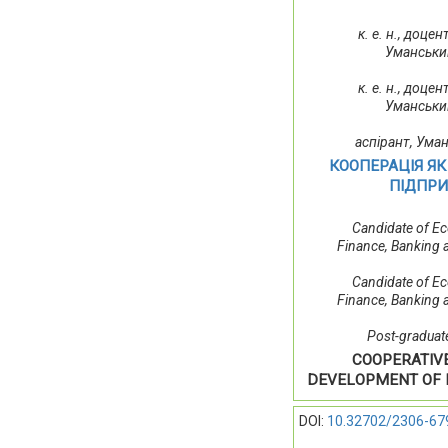
к. е. н., доце
Уманський
к. е. н., доце
Уманський
аспірант, Ума
КООПЕРАЦІЯ Я
ПІДПРИ
Candidate of Ec
Finance, Banking a
Candidate of Ec
Finance, Banking a
Post-graduate
COOPERATIV
DEVELOPMENT OF E
DOI:
10.32702/2306-67