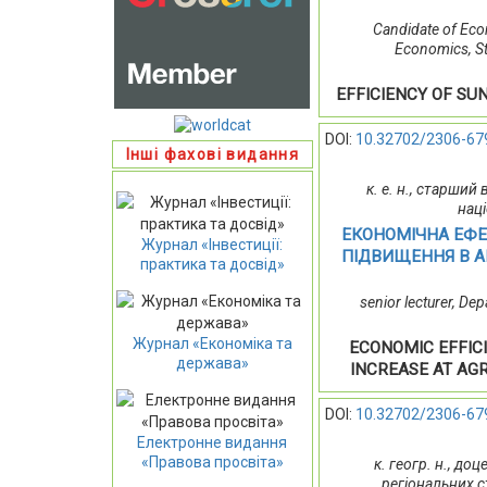
Candidate of Eco
Economics, Sta
EFFICIENCY OF SU
DOI:
10.32702/2306-67
Інші фахові видання
к. е. н., старши
наці
ЕКОНОМІЧНА ЕФЕ
Журнал «Інвестиції:
ПІДВИЩЕННЯ В А
практика та досвід»
senior lecturer, De
Журнал «Економіка та
ECONOMIC EFFIC
держава»
INCREASE AT AG
DOI:
10.32702/2306-67
Електронне видання
«Правова просвіта»
к. геогр. н., д
регіональних с