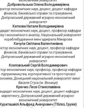
економічний університет
Добровольська Олена Володимирівна
доктор економічних наук, доцент, доцент кафедри
фінансів, банківської справи та страхування,
Дніпровський державний аграрно-економічний
університет
Каткова Наталя Володимирівна
ндидат економічних наук, доцент, професор кафедри
іку і економічного аналізу, Національний університет
кораблебудування імені адмірала Макарова
Качула Світлана Валентинівна
октор економічних наук, доцент, професор кафедри
фінансів, банківської справи та страхування,
Дніпровський державний аграрно-економічний
університет
Козловський Сергій Володимирович
тор економічних наук, професор, професор кафедри
підприємництва, корпоративної та просторової
ономіки, Донецький національний університет імені
Василя Стуса (м. Вінниця)
Крючко Леся Станіславівна
андидат економічних наук, доцент, доцент кафедри
маркетингу, Дніпровський державний аграрно-
економічний університет
Кураташвілі Альфред Анзорович (Тбілісі, Грузія)