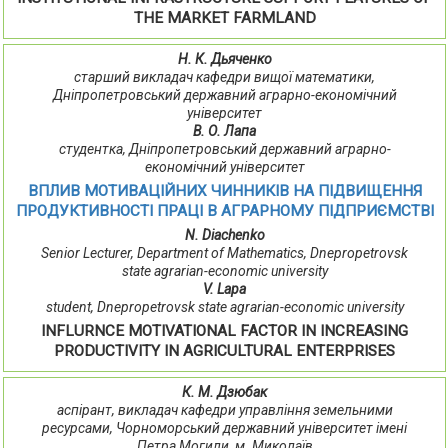
THE MARKET FARMLAND
Н. К. Дьяченко
старший викладач кафедри вищої математики,
Дніпропетровський державний аграрно-економічний
університет
В. О. Лапа
студентка, Дніпропетровський державний аграрно-
економічний університет
ВПЛИВ МОТИВАЦІЙНИХ ЧИННИКІВ НА ПІДВИЩЕННЯ
ПРОДУКТИВНОСТІ ПРАЦІ В АГРАРНОМУ ПІДПРИЄМСТВІ
N. Diachenko
Senior Lecturer, Department of Mathematics, Dnepropetrovsk
state agrarian-economic university
V. Lapa
student, Dnepropetrovsk state agrarian-economic university
INFLURNCE MOTIVATIONAL FACTOR IN INCREASING
PRODUCTIVITY IN AGRICULTURAL ENTERPRISES
К. М. Дзюбак
аспірант, викладач кафедри управління земельними
ресурсами, Чорноморський державний університет імені
Петра Могили, м. Миколаїв