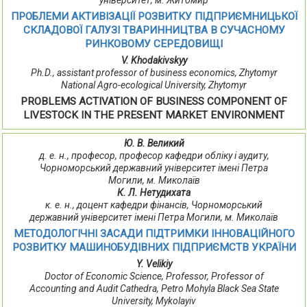
університет, м. Житомир
ПРОБЛЕМИ АКТИВІЗАЦІЇ РОЗВИТКУ ПІДПРИЄМНИЦЬКОЇ
СКЛАДОВОЇ ГАЛУЗІ ТВАРИННИЦТВА В СУЧАСНОМУ
РИНКОВОМУ СЕРЕДОВИЩІ
V. Khodakivskyy
Ph.D., assistant professor of business economics, Zhytomyr
National Agro-ecological University, Zhytomyr
PROBLEMS ACTIVATION OF BUSINESS COMPONENT OF
LIVESTOCK IN THE PRESENT MARKET ENVIRONMENT
Ю. В. Великий
д. е. н., професор, професор кафедри обліку і аудиту,
Чорноморський державний університет імені Петра
Могили, м. Миколаїв
К. Л. Нетудихата
к. е. н., доцент кафедри фінансів, Чорноморський
державний університет імені Петра Могили, м. Миколаїв
МЕТОДОЛОГІЧНІ ЗАСАДИ ПІДТРИМКИ ІННОВАЦІЙНОГО
РОЗВИТКУ МАШИНОБУДІВНИХ ПІДПРИЄМСТВ УКРАЇНИ
Y. Velikiy
Doctor of Economic Science, Professor, Professor of
Accounting and Audit Cathedra, Petro Mohyla Black Sea State
University, Mykolayiv