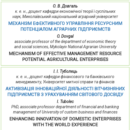
О. В. Довгаль
к. е. н., доцент кафедри економічної теорії і суспільних
наук, Миколаївський національний аграрний університет
МЕХАНІЗМ ЕФЕКТИВНОГО УПРАВЛІННЯ РЕСУРСНИМ
ПОТЕНЦІАЛОМ АГРАРНИХ ПІДПРИЄМСТВ
O. Dovgal
associate professor of the department of economic theory
and social sciences, Mykolayiv National Agrarian University
MECHANISM OF EFFECTIVE MANAGEMENT RESOURCE
POTENTIAL AGRICULTURAL ENTERPRISES
І. І. Туболець
к. е. н., доцент кафедри фінансового та банківського
менеджменту, Університет митної справи та фінансів
АКТИВІЗАЦІЯ ІННОВАЦІЙНОЇ ДІЯЛЬНОСТІ ВІТЧИЗНЯНИХ
ПІДПРИЄМСТВ З УРАХУВАННЯМ СВІТОВОГО ДОСВІДУ
I. Tuboleс
PhD, associate professor department of financial and banking
management of University of custom business and finances
ENHANCING INNOVATION OF DOMESTIC ENTERPRISES
WITH THE WORLD EXPERIENCE