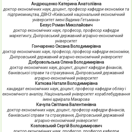
Андрющенко Катерина Анатоліївна
доктор економічних наук, доцент, професор кафедри економіки та
підприємництва, ДВНЗ «Київський національний економічний
університет імені Вадима Гетьмана»
Безус Роман Миколайович
доктор економічних наук, професор, професор кафедри
маркетингу, Дніпровський державний аграрно-економічний
університет
Гончаренко Оксана Володимирівна
доктор економічних наук, професор, професор кафедри економіки,
Дніпровський державний аграрно-економічний університет
Добровольська Олена Володимирівна
доктор економічних наук, доцент, доцент кафедри фінансів,
банківської справи та страхування, Дніпровський державний
аграрно-економічний університет
Каткова Наталя Володимирівна
кандидат економічних наук, доцент, професор кафедри обліку і
економічного аналізу, Національний університет кораблебудування
імені адмірала Макарова
Качула Світлана Валентинівна
доктор економічних наук, доцент, професор кафедри фінансів,
банківської справи та страхування, Дніпровський державний
аграрно-економічний університет
Козловський Сергій Володимирович
доктор економічних наук, професор, професор кафедри