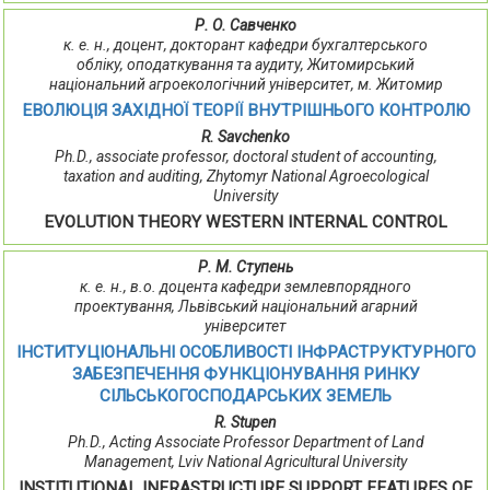
Р. О. Савченко
к. е. н., доцент, докторант кафедри бухгалтерського
обліку, оподаткування та аудиту, Житомирський
національний агроекологічний університет, м. Житомир
ЕВОЛЮЦІЯ ЗАХІДНОЇ ТЕОРІЇ ВНУТРІШНЬОГО КОНТРОЛЮ
R. Savchenko
Ph.D., associate professor, doctoral student of accounting,
taxation and auditing, Zhytomyr National Agroecological
University
EVOLUTION THEORY WESTERN INTERNAL CONTROL
Р. М. Ступень
к. е. н., в.о. доцента кафедри землевпорядного
проектування, Львівський національний агарний
університет
ІНСТИТУЦІОНАЛЬНІ ОСОБЛИВОСТІ ІНФРАСТРУКТУРНОГО
ЗАБЕЗПЕЧЕННЯ ФУНКЦІОНУВАННЯ РИНКУ
СІЛЬСЬКОГОСПОДАРСЬКИХ ЗЕМЕЛЬ
R. Stupen
Ph.D., Acting Associate Professor Department of Land
Management, Lviv National Agricultural University
INSTITUTIONAL INFRASTRUCTURE SUPPORT FEATURES OF