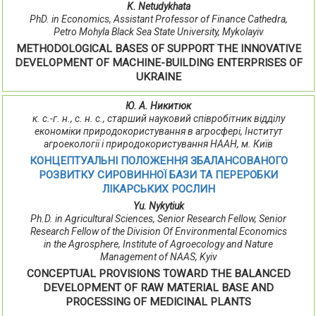
K. Netudykhata
PhD. in Economics, Assistant Professor of Finance Cathedra,
Petro Mohyla Black Sea State University, Mykolayiv
METHODOLOGICAL BASES OF SUPPORT THE INNOVATIVE
DEVELOPMENT OF MACHINE-BUILDING ENTERPRISES OF
UKRAINE
Ю. А. Никитюк
к. с.-г. н., с. н. с., старший науковий співробітник відділу
економіки природокористування в агросфері, Інститут
агроекології і природокористування НААН, м. Київ
КОНЦЕПТУАЛЬНІ ПОЛОЖЕННЯ ЗБАЛАНСОВАНОГО
РОЗВИТКУ СИРОВИННОЇ БАЗИ ТА ПЕРЕРОБКИ
ЛІКАРСЬКИХ РОСЛИН
Yu. Nykytiuk
Ph.D. in Agricultural Sciences, Senior Research Fellow, Senior
Research Fellow of the Division Of Environmental Economics
in the Agrosphere, Institute of Agroecology and Nature
Management of NААS, Kyiv
CONCEPTUAL PROVISIONS TOWARD THE BALANCED
DEVELOPMENT OF RAW MATERIAL BASE AND
PROCESSING OF MEDICINAL PLANTS