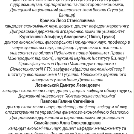
підприємництва, корпоративної та просторової економіки,
Донецький національний університет імені Василя Стуса (м.
Вінниця)
Крючко Леся Станіславівна
кандидат економічних наук, доцент, доцент кафедри маркетингу,
Дніпровський державний аграрно-економічний університет
Кураташвілі Альфред Анзорович (Тбілісі, Грузія)
доктор економічних, філософських і юридичних наук, професор в
галузі суспільних наук, професор Грузинського технічного
університету в області Публічного права (Факультет Права і
Міжнародних відносин), науковий керівник Інституту Бізнесу і
Права факультетів Права і Міжнародних відносин і
Бізнестехнологій ГТУ, завідувач відділом економічної теорії
Інституту економіки імені П.Гугушвілі Тбіліського державного
університету імені Іване Джавахішвілі
Лозинський Дмитро Леонідович
кандидат економічних наук, доцент, доцент кафедри обліку і аудиту,
Державний університет "Житомирська політехніка"
Павлова Галина Євгеніївна
доктор економічних наук, професор, професор кафедри обліку,
оподаткування та управління фінансово-економічною безпекою,
Дніпровський державний аграрно-економічний університет
Самойленко Алла Олександрівна
кандидат економічних наук, доцент кафедри менеджменту та
туристичного бізнесу, Дніпровський національний університет