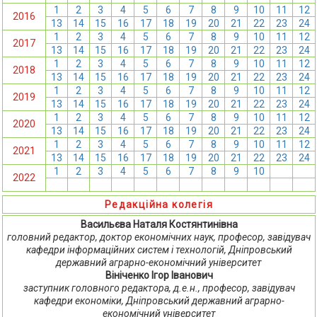
1
2
3
4
5
6
7
8
9
10
11
12
2016
13
14
15
16
17
18
19
20
21
22
23
24
1
2
3
4
5
6
7
8
9
10
11
12
2017
13
14
15
16
17
18
19
20
21
22
23
24
1
2
3
4
5
6
7
8
9
10
11
12
2018
13
14
15
16
17
18
19
20
21
22
23
24
1
2
3
4
5
6
7
8
9
10
11
12
2019
13
14
15
16
17
18
19
20
21
22
23
24
1
2
3
4
5
6
7
8
9
10
11
12
2020
13
14
15
16
17
18
19
20
21
22
23
24
1
2
3
4
5
6
7
8
9
10
11
12
2021
13
14
15
16
17
18
19
20
21
22
23
24
1
2
3
4
5
6
7
8
9
10
11
12
2022
13
14
15
16
17
18
19
20
21
22
23
24
Редакційна колегія
Васильєва Наталя Костянтинівна
головний редактор, доктор економічних наук, професор, завідувач
кафедри інформаційних систем і технологій, Дніпровський
державний аграрно-економічний університет
Вініченко Ігор Іванович
заступник головного редактора, д.е.н., професор, завідувач
кафедри економіки, Дніпровський державний аграрно-
економічний університет