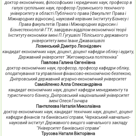
доктор економічних, філософських і юридичних наук, професор в
галузі суспільних наук, професор Грузинського технічного
університету в області Публічного права (Факультет Права і
Міжнародних відносин), науковий керівник Інституту Бізнесу і
Права факультетів Права і Міжнародних відносин і
Бізнестехнологій ГТУ, завідувач відділом економічної теорії
Інституту економіки імені П.Гугушвілі Тбіліського державного
університету імені Іване Джавахішвілі
Лозинський Дмитро Леонідович
кандидат економічних наук, доцент, доцент кафедри обліку і аудиту,
Державний університет "Житомирська політехніка"
Павлова Галина Євгеніївна
доктор економічних наук, професор, професор кафедри обліку,
оподаткування та управління фінансово-економічною безпекою,
Дніпровський державний аграрно-економічний університет
Самойленко Алла Олександрівна
кандидат економічних наук, доцент кафедри менеджменту та
туристичного бізнесу, Дніпровський національний університет
імені Олеся Гончара
Пантєлєєва Наталія Миколаївна
доктор економічних наук, кандидат технічних наук, доцент, доцент
кафедри фінансів та банківської справи, Черкаський навчально-
науковий інститут Державного вищого навчального закладу
"Університет банківської справи"
Трусова Наталя Вікторівна