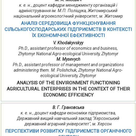
к. е. н., доцент кафедри менеджменту організацій і
адміністрування ім. М.П. Поліщука, Житомирський
національний агроекологічний університет, м. Житомир
АНАЛІЗ СЕРЕДОВИЩА ФУНКЦІОНУВАННЯ
СІЛЬСЬКОГОСПОДАРСЬКИХ ПІДПРИЄМСТВ В КОНТЕКСТІ
ЇХ ЕКОНОМІЧНОЇ ЕФЕКТИВНОСТІ
V. Khodakyvskyy
Ph.D., assistant professor of economics and business,
Zhytomyr National Agro-ecological University, Zhytomyr
M. Mysevych
Ph.D., assistant professor of management and organizations
administering them. M. Polishchuk, Zhytomyr National Agro-
ecological University, Zhytomyr
ANALYSIS OF THE ENVIRONMENT FUNCTIONING
AGRICULTURAL ENTERPRISES IN THE CONTEXT OF THEIR
ECONOMIC EFFICIENCY
В. Г. Грановська
к. е. н., доцент кафедри економіки підприємства,
Державний вищий навчальний заклад "Херсонський
державний аграрний університет", м. Херсон
ПЕРСПЕКТИВИ РОЗВИТКУ ПІДПРИЄМСТВ ОРГАНІЧНОГО