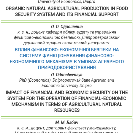
University of Economics, Dnipro
ORGANIC NATURAL AGRICULTURAL PRODUCTION IN FOOD
SECURITY SYSTEM AND ITS FINANCIAL SUPPORT
О. О. Одношевна
к. е. н., доцент кафедри обліку, аудиту та управління
фінансово-економічною безпекою, Дніпропетровський
державний аграрно-економічний університет
ВПЛИВ ФІНАНСОВО-ЕКОНОМІЧНОЇ БЕЗПЕКИ НА
СИСТЕМУ ФУНКЦІОНУВАННЯ ФІНАНСОВО-
ЕКОНОМІЧНОГО МЕХАНІЗМУ В УМОВАХ АГРАРНОГО
ПРИРОДОКОРИСТУВАННЯ
О. Odnoshevnaya
PhD (Economics), Dnipropetrovsk State Agrarian and
Economic University, Dnipro
IMPACT OF FINANCIAL AND ECONOMIC SECURITY ON THE
SYSTEM FOR THE OPERATION OF FINANCIAL-ECONOMIC
MECHANISM IN TERMS OF AGRICULTURAL NATURAL
RESOURCES
М. М. Бабич
к. е. н., доцент, докторант факультету менеджменту,