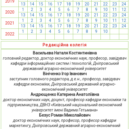
2019
13
14
15
16
17
18
19
20
21
22
23
24
1
2
3
4
5
6
7
8
9
10
11
12
2020
13
14
15
16
17
18
19
20
21
22
23
24
1
2
3
4
5
6
7
8
9
10
11
12
2021
13
14
15
16
17
18
19
20
21
22
23
24
1
2
3
4
5
6
7
8
9
10
11
12
2022
13
14
15
16
17
18
19
20
21
22
23
24
Редакційна колегія
Васильєва Наталя Костянтинівна
головний редактор, доктор економічних наук, професор, завідувач
кафедри інформаційних систем і технологій, Дніпровський
державний аграрно-економічний університет
Вініченко Ігор Іванович
заступник головного редактора, д.е.н., професор, завідувач
кафедри економіки, Дніпровський державний аграрно-
економічний університет
Андрющенко Катерина Анатоліївна
доктор економічних наук, доцент, професор кафедри економіки та
підприємництва, ДВНЗ «Київський національний економічний
університет імені Вадима Гетьмана»
Безус Роман Миколайович
доктор економічних наук, професор, професор кафедри
маркетингу, Дніпровський державний аграрно-економічний