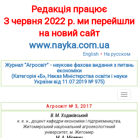
Редакція працює
З червня 2022 р. ми перейшли
на новий сайт
www.nayka.com.ua
English
•
На русском
Журнал “Агросвіт” - наукове фахове видання з питань
економіки
(Категорія «Б», Наказ Міністерства освіти і науки
України від 11.07.2019 № 975)
Toggle
naviga
Агросвіт № 3, 2017
В. М. Ходаківський
к. е. н., доцент кафедри економіки і підприємництва,
Житомирський національний агроекологічний
університет, м. Житомир
М. А. Місевич