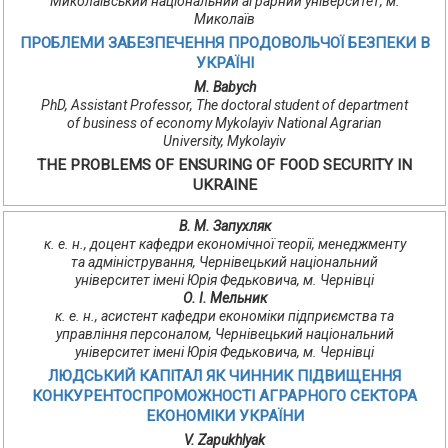
Миколаївський національний аграрний університет, м.
Миколаїв
ПРОБЛЕМИ ЗАБЕЗПЕЧЕННЯ ПРОДОВОЛЬЧОЇ БЕЗПЕКИ В
УКРАЇНІ
М. Babych
PhD, Assistant Professor, The doctoral student of department
of business of economy Mykolayiv National Agrarian
University, Mykolayiv
THE PROBLEMS OF ENSURING OF FOOD SECURITY IN
UKRAINE
В. М. Запухляк
к. е. н., доцент кафедри економічної теорії, менеджменту
та адміністрування, Чернівецький національний
університет імені Юрія Федьковича, м. Чернівці
О. І. Мельник
к. е. н., асистент кафедри економіки підприємства та
управління персоналом, Чернівецький національний
університет імені Юрія Федьковича, м. Чернівці
ЛЮДСЬКИЙ КАПІТАЛ ЯК ЧИННИК ПІДВИЩЕННЯ
КОНКУРЕНТОСПРОМОЖНОСТІ АГРАРНОГО СЕКТОРА
ЕКОНОМІКИ УКРАЇНИ
V. Zapukhlyak