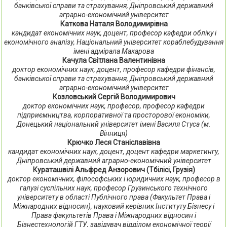
банківської справи та страхування, Дніпровський державний
аграрно-економічний університет
Каткова Наталя Володимирівна
кандидат економічних наук, доцент, професор кафедри обліку і
економічного аналізу, Національний університет кораблебудування
імені адмірала Макарова
Качула Світлана Валентинівна
доктор економічних наук, доцент, професор кафедри фінансів,
банківської справи та страхування, Дніпровський державний
аграрно-економічний університет
Козловський Сергій Володимирович
доктор економічних наук, професор, професор кафедри
підприємництва, корпоративної та просторової економіки,
Донецький національний університет імені Василя Стуса (м.
Вінниця)
Крючко Леся Станіславівна
кандидат економічних наук, доцент, доцент кафедри маркетингу,
Дніпровський державний аграрно-економічний університет
Кураташвілі Альфред Анзорович (Тбілісі, Грузія)
доктор економічних, філософських і юридичних наук, професор в
галузі суспільних наук, професор Грузинського технічного
університету в області Публічного права (Факультет Права і
Міжнародних відносин), науковий керівник Інституту Бізнесу і
Права факультетів Права і Міжнародних відносин і
Бізнестехнологій ГТУ, завідувач відділом економічної теорії