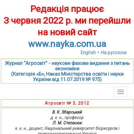
Редакція працює
З червня 2022 р. ми перейшли
на новий сайт
www.nayka.com.ua
English
•
На русском
Журнал “Агросвіт” - наукове фахове видання з питань
економіки
(Категорія «Б», Наказ Міністерства освіти і науки
України від 11.07.2019 № 975)
Toggle
naviga
Агросвіт № 3, 2012
В. К. Збарський
д. е. н., професор
Л. М. Степасюк
к. е. н., доцент, Національний університет біоресурсів і
природокористування України