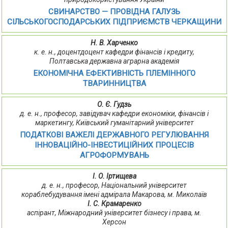
СВИНАРСТВО — ПРОВІДНА ГАЛУЗЬ
СІЛЬСЬКОГОСПОДАРСЬКИХ ПІДПРИЄМСТВ ЧЕРКАЩИНИ
Н. В. Харченко
к. е. н., доцентдоцент кафедри фінансів і кредиту,
Полтавська державна аграрна академія
ЕКОНОМІЧНА ЕФЕКТИВНІСТЬ ПЛЕМІННОГО
ТВАРИННИЦТВА
О. Є. Гудзь
д. е. н., професор, завідувач кафедри економіки, фінансів і
маркетингу, Київський гуманітарний університет
ПОДАТКОВІ ВАЖЕЛІ ДЕРЖАВНОГО РЕГУЛЮВАННЯ
ІННОВАЦІЙНО-ІНВЕСТИЦІЙНИХ ПРОЦЕСІВ
АГРОФОРМУВАНЬ
І. О. Іртищева
д. е. н., професор, Національний університет
кораблебудування імені адмірала Макарова, м. Миколаїв
І. С. Крамаренко
аспірант, Міжнародний університет бізнесу і права, м.
Херсон