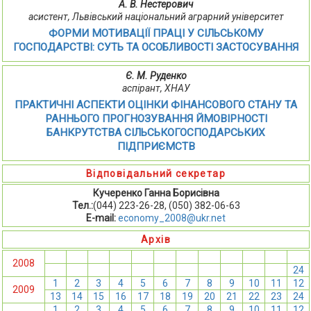
А. В. Нестерович
асистент, Львівський національний аграрний університет
ФОРМИ МОТИВАЦІЇ ПРАЦІ У СІЛЬСЬКОМУ
ГОСПОДАРСТВІ: СУТЬ ТА ОСОБЛИВОСТІ ЗАСТОСУВАННЯ
Є. М. Руденко
аспірант, ХНАУ
ПРАКТИЧНІ АСПЕКТИ ОЦІНКИ ФІНАНСОВОГО СТАНУ ТА
РАННЬОГО ПРОГНОЗУВАННЯ ЙМОВІРНОСТІ
БАНКРУТСТВА СІЛЬСЬКОГОСПОДАРСЬКИХ
ПІДПРИЄМСТВ
Відповідальний секретар
Кучеренко Ганна Борисівна
Тел.:
(044) 223-26-28, (050) 382-06-63
E-mail:
economy_2008@ukr.net
Архів
1
2
3
4
5
6
7
8
9
10
11
12
2008
13
14
15
16
17
18
19
20
21
22
23
24
1
2
3
4
5
6
7
8
9
10
11
12
2009
13
14
15
16
17
18
19
20
21
22
23
24
1
2
3
4
5
6
7
8
9
10
11
12