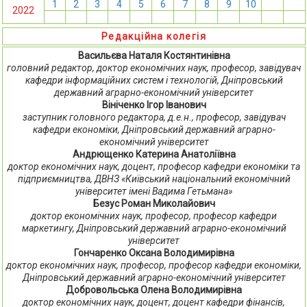
1
2
3
4
5
6
7
8
9
10
11
12
2022
13
14
15
16
17
18
19
20
21
22
23
24
Редакційна колегія
Васильєва Наталя Костянтинівна
головний редактор, доктор економічних наук, професор, завідувач
кафедри інформаційних систем і технологій, Дніпровський
державний аграрно-економічний університет
Вініченко Ігор Іванович
заступник головного редактора, д.е.н., професор, завідувач
кафедри економіки, Дніпровський державний аграрно-
економічний університет
Андрющенко Катерина Анатоліївна
доктор економічних наук, доцент, професор кафедри економіки та
підприємництва, ДВНЗ «Київський національний економічний
університет імені Вадима Гетьмана»
Безус Роман Миколайович
доктор економічних наук, професор, професор кафедри
маркетингу, Дніпровський державний аграрно-економічний
університет
Гончаренко Оксана Володимирівна
доктор економічних наук, професор, професор кафедри економіки,
Дніпровський державний аграрно-економічний університет
Добровольська Олена Володимирівна
доктор економічних наук, доцент, доцент кафедри фінансів,