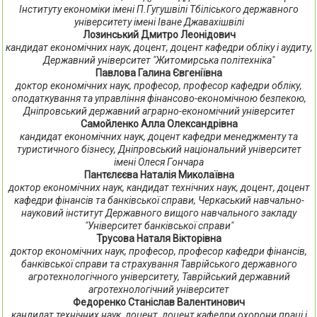
Інституту економіки імені П.Гугушвілі Тбіліського державного
університету імені Іване Джавахішвілі
Лозинський Дмитро Леонідович
кандидат економічних наук, доцент, доцент кафедри обліку і аудиту,
Державний університет "Житомирська політехніка"
Павлова Галина Євгеніївна
доктор економічних наук, професор, професор кафедри обліку,
оподаткування та управління фінансово-економічною безпекою,
Дніпровський державний аграрно-економічний університет
Самойленко Алла Олександрівна
кандидат економічних наук, доцент кафедри менеджменту та
туристичного бізнесу, Дніпровський національний університет
імені Олеся Гончара
Пантєлєєва Наталія Миколаївна
доктор економічних наук, кандидат технічних наук, доцент, доцент
кафедри фінансів та банківської справи, Черкаський навчально-
науковий інститут Державного вищого навчального закладу
"Університет банківської справи"
Трусова Наталя Вікторівна
доктор економічних наук, професор, професор кафедри фінансів,
банківської справи та страхування Таврійського державного
агротехнологічного університету, Таврійський державний
агротехнологічний університет
Федоренко Станіслав Валентинович
кандидат технічних наук, доцент, доцент кафедри охорони праці і