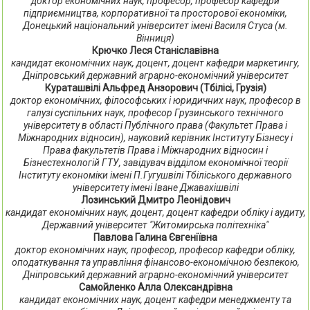
доктор економічних наук, професор, професор кафедри
підприємництва, корпоративної та просторової економіки,
Донецький національний університет імені Василя Стуса (м.
Вінниця)
Крючко Леся Станіславівна
кандидат економічних наук, доцент, доцент кафедри маркетингу,
Дніпровський державний аграрно-економічний університет
Кураташвілі Альфред Анзорович (Тбілісі, Грузія)
доктор економічних, філософських і юридичних наук, професор в
галузі суспільних наук, професор Грузинського технічного
університету в області Публічного права (Факультет Права і
Міжнародних відносин), науковий керівник Інституту Бізнесу і
Права факультетів Права і Міжнародних відносин і
Бізнестехнологій ГТУ, завідувач відділом економічної теорії
Інституту економіки імені П.Гугушвілі Тбіліського державного
університету імені Іване Джавахішвілі
Лозинський Дмитро Леонідович
кандидат економічних наук, доцент, доцент кафедри обліку і аудиту,
Державний університет "Житомирська політехніка"
Павлова Галина Євгеніївна
доктор економічних наук, професор, професор кафедри обліку,
оподаткування та управління фінансово-економічною безпекою,
Дніпровський державний аграрно-економічний університет
Самойленко Алла Олександрівна
кандидат економічних наук, доцент кафедри менеджменту та