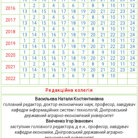
1
2
3
4
5
6
7
8
9
10
11
12
2016
13
14
15
16
17
18
19
20
21
22
23
24
1
2
3
4
5
6
7
8
9
10
11
12
2017
13
14
15
16
17
18
19
20
21
22
23
24
1
2
3
4
5
6
7
8
9
10
11
12
2018
13
14
15
16
17
18
19
20
21
22
23
24
1
2
3
4
5
6
7
8
9
10
11
12
2019
13
14
15
16
17
18
19
20
21
22
23
24
1
2
3
4
5
6
7
8
9
10
11
12
2020
13
14
15
16
17
18
19
20
21
22
23
24
1
2
3
4
5
6
7
8
9
10
11
12
2021
13
14
15
16
17
18
19
20
21
22
23
24
1
2
3
4
5
6
7
8
9
10
11
12
2022
13
14
15
16
17
18
19
20
21
22
23
24
Редакційна колегія
Васильєва Наталя Костянтинівна
головний редактор, доктор економічних наук, професор, завідувач
кафедри інформаційних систем і технологій, Дніпровський
державний аграрно-економічний університет
Вініченко Ігор Іванович
заступник головного редактора, д.е.н., професор, завідувач
кафедри економіки, Дніпровський державний аграрно-
економічний університет