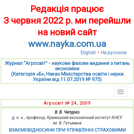
Редакція працює
З червня 2022 р. ми перейшли
на новий сайт
www.nayka.com.ua
English
•
На русском
Журнал “Агросвіт” - наукове фахове видання з питань
економіки
(Категорія «Б», Наказ Міністерства освіти і науки
України від 11.07.2019 № 975)
Toggle
naviga
Агросвіт № 24, 2009
В. В. Чепурко
д. е. н., професор, Кримський економічний інститут КНЕУ
ім. В. Гетьмана
ВЗАЄМОВІДНОСИНИ ПРИ УПРАВЛІННІ СТРАХОВИМИ