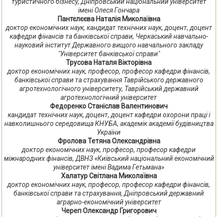
туристичного бізнесу, Дніпровський національний університет
імені Олеся Гончара
Пантєлєєва Наталія Миколаївна
доктор економічних наук, кандидат технічних наук, доцент, доцент
кафедри фінансів та банківської справи, Черкаський навчально-
науковий інститут Державного вищого навчального закладу
"Університет банківської справи"
Трусова Наталя Вікторівна
доктор економічних наук, професор, професор кафедри фінансів,
банківської справи та страхування Таврійського державного
агротехнологічного університету, Таврійський державний
агротехнологічний університет
Федоренко Станіслав Валентинович
кандидат технічних наук, доцент, доцент кафедри охорони праці і
навколишнього середовища КНУБА, академік академії будівництва
України
Фролова Тетяна Олександрівна
доктор економічних наук, професор, професор кафедри
міжнародних фінансів, ДВНЗ «Київський національний економічний
університет імені Вадима Гетьмана»
Халатур Світлана Миколаївна
доктор економічних наук, професор, професор кафедри фінансів,
банківської справи та страхування, Дніпровський державний
аграрно-економічний університет
Череп Олександр Григорович