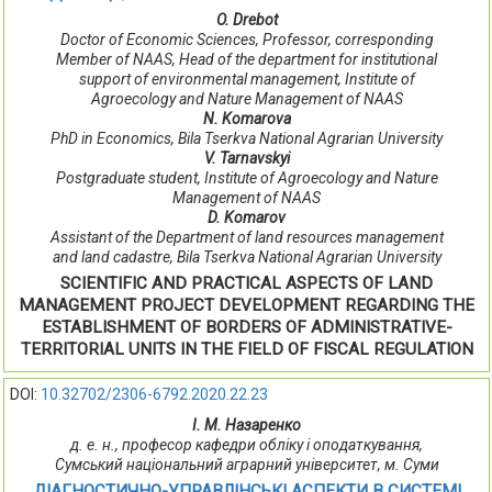
O. Drebot
Doctor of Economic Sciences, Professor, сorresponding
Member of NAAS, Head of the department for institutional
support of environmental management, Institute of
Agroecology and Nature Management of NAAS
N. Komarova
PhD in Economics, Bila Tserkva National Agrarian University
V. Tarnavskyi
Postgraduate student, Institute of Agroecology and Nature
Management of NAAS
D. Komarov
Assistant of the Department of land resources management
and land cadastre, Bila Tserkva National Agrarian University
SCIENTIFIC AND PRACTICAL ASPECTS OF LAND
MANAGEMENT PROJECT DEVELOPMENT REGARDING THE
ESTABLISHMENT OF BORDERS OF ADMINISTRATIVE-
TERRITORIAL UNITS IN THE FIELD OF FISCAL REGULATION
DOI:
10.32702/2306-6792.2020.22.23
І. М. Назаренко
д. е. н., професор кафедри обліку і оподаткування,
Сумський національний аграрний університет, м. Суми
ДІАГНОСТИЧНО-УПРАВЛІНСЬКІ АСПЕКТИ В СИСТЕМІ