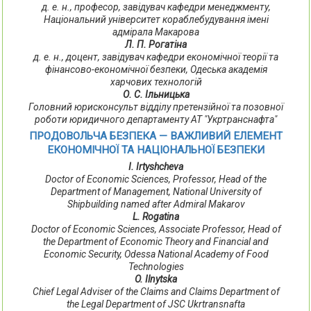
д. е. н., професор, завідувач кафедри менеджменту,
Національний університет кораблебудування імені
адмірала Макарова
Л. П. Рогатіна
д. е. н., доцент, завідувач кафедри економічної теорії та
фінансово-економічної безпеки, Одеська академія
харчових технологій
О. С. Ільницька
Головний юрисконсульт відділу претензійної та позовної
роботи юридичного департаменту АТ "Укртранснафта"
ПРОДОВОЛЬЧА БЕЗПЕКА — ВАЖЛИВИЙ ЕЛЕМЕНТ
ЕКОНОМІЧНОЇ ТА НАЦІОНАЛЬНОЇ БЕЗПЕКИ
I. Irtyshcheva
Doctor of Economic Sciences, Professor, Head of the
Department of Management, National University of
Shipbuilding named after Admiral Makarov
L. Rogatina
Doctor of Economic Sciences, Associate Professor, Head of
the Department of Economic Theory and Financial and
Economic Security, Odessa National Academy of Food
Technologies
O. Ilnytska
Chief Legal Adviser of the Claims and Claims Department of
the Legal Department of JSC Ukrtransnafta