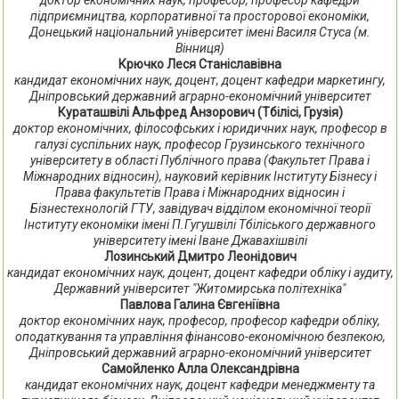
доктор економічних наук, професор, професор кафедри
підприємництва, корпоративної та просторової економіки,
Донецький національний університет імені Василя Стуса (м.
Вінниця)
Крючко Леся Станіславівна
кандидат економічних наук, доцент, доцент кафедри маркетингу,
Дніпровський державний аграрно-економічний університет
Кураташвілі Альфред Анзорович (Тбілісі, Грузія)
доктор економічних, філософських і юридичних наук, професор в
галузі суспільних наук, професор Грузинського технічного
університету в області Публічного права (Факультет Права і
Міжнародних відносин), науковий керівник Інституту Бізнесу і
Права факультетів Права і Міжнародних відносин і
Бізнестехнологій ГТУ, завідувач відділом економічної теорії
Інституту економіки імені П.Гугушвілі Тбіліського державного
університету імені Іване Джавахішвілі
Лозинський Дмитро Леонідович
кандидат економічних наук, доцент, доцент кафедри обліку і аудиту,
Державний університет "Житомирська політехніка"
Павлова Галина Євгеніївна
доктор економічних наук, професор, професор кафедри обліку,
оподаткування та управління фінансово-економічною безпекою,
Дніпровський державний аграрно-економічний університет
Самойленко Алла Олександрівна
кандидат економічних наук, доцент кафедри менеджменту та