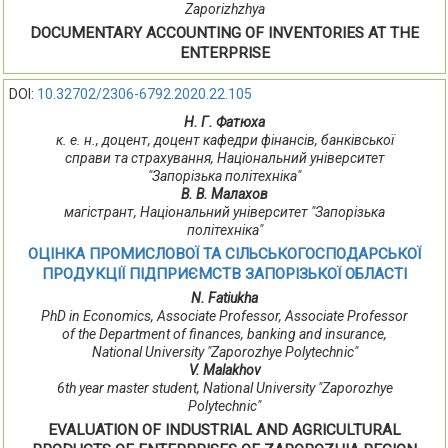
Zaporizhzhya
DOCUMENTARY ACCOUNTING OF INVENTORIES AT THE
ENTERPRISE
DOI:
10.32702/2306-6792.2020.22.105
Н. Г. Фатюха
к. е. н., доцент, доцент кафедри фінансів, банківської
справи та страхування, Національний університет
"Запорізька політехніка"
В. В. Малахов
магістрант, Національний університет "Запорізька
політехніка"
ОЦІНКА ПРОМИСЛОВОЇ ТА СІЛЬСЬКОГОСПОДАРСЬКОЇ
ПРОДУКЦІЇ ПІДПРИЄМСТВ ЗАПОРІЗЬКОЇ ОБЛАСТІ
N. Fatіukha
PhD in Economics, Associate Professor, Associate Professor
of the Department of finances, banking and insurance,
National University "Zaporozhye Polytechnic"
V. Malakhov
6th year master student, National University "Zaporozhye
Polytechnic"
EVALUATION OF INDUSTRIAL AND AGRICULTURAL