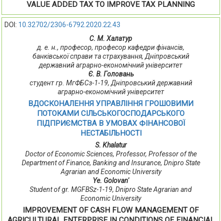
VALUE ADDED TAX TO IMPROVE TAX PLANNING
DOI:
10.32702/2306-6792.2020.22.43
С. М. Халатур
д. е. н., професор, професор кафедри фінансів,
банківської справи та страхування, Дніпровський
державний аграрно-економічний університет
Є. В. Головань
студент гр. МгФБСз-1-19, Дніпровський державний
аграрно-економічний університет
ВДОСКОНАЛЕННЯ УПРАВЛІННЯ ГРОШОВИМИ
ПОТОКАМИ СІЛЬСЬКОГОСПОДАРСЬКОГО
ПІДПРИЄМСТВА В УМОВАХ ФІНАНСОВОЇ
НЕСТАБІЛЬНОСТІ
S. Khalatur
Doctor of Economic Sciences, Professor, Professor of the
Department of Finance, Banking and Insurance, Dnipro State
Agrarian and Economic University
Ye. Golovan'
Student of gr. MGFBSz-1-19, Dnipro State Agrarian and
Economic University
IMPROVEMENT OF CASH FLOW MANAGEMENT OF
AGRICULTURAL ENTERPRISE IN CONDITIONS OF FINANCIAL