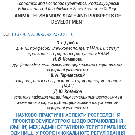
Economics and Economic Cybernetics, Podolsky Special
Educational and Rehabilitation Socio-Economic College
ANIMAL HUSBANDRY: STATE AND PROSPECTS OF
DEVELOPMENT
DOI:
10.32702/2306-6792.2020.22.16
О. І. Дребот
д. е. н., професор, член-кореспондент НААН, Інститут
агроекології і природокористування НААН
Н. В. Комарова
д-р філософії з економіки, Білоцерківський національний
аграрний університет
В. А. Тарнавський
аспірант, Інститут агроекології і природокористування
НААН
Д. Ю. Комаров
асистент кафедри управління земельними ресурсами та
земельного кадастру,Білоцерківський національний
аграрний університет
НАУКОВО-ПРАКТИЧНІ АСПЕКТИ РОЗРОБЛЕННЯ
ПРОЄКТІВ ЗЕМЛЕУСТРОЮ ЩОДО ВСТАНОВЛЕННЯ
(ЗМІНИ) МЕЖ АДМІНІСТРАТИВНО-ТЕРИТОРІАЛЬНИХ
ОДИНИЦЬ, У РОЗРІЗІ ФІСКАЛЬНОГО РЕГУЛЮВАННЯ