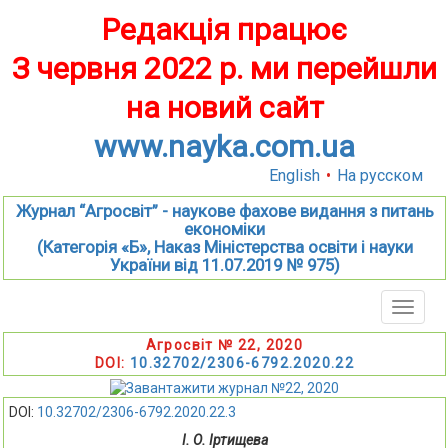
Редакція працює
З червня 2022 р. ми перейшли
на новий сайт
www.nayka.com.ua
English
•
На русском
Журнал “Агросвіт” - наукове фахове видання з питань
економіки
(Категорія «Б», Наказ Міністерства освіти і науки
України від 11.07.2019 № 975)
Toggle
naviga
Агросвіт № 22, 2020
DOI:
10.32702/2306-6792.2020.22
DOI:
10.32702/2306-6792.2020.22.3
І. О. Іртищева