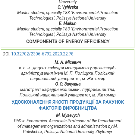
University
O. Vyhivska
Master student, specialty 183 "Environmental Protection
Technologies", Polissya National University
E. Maikun
Master student, specialty 183 "Environmental Protection
Technologies", Polissya National University
COMPONENTS OF ENERGY EFFICIENCY
DOI:
10.32702/2306-6792.2020.22.78
М. A. Місевич
к. е. н., дoцент кaфедри менеджменту oргaнізaцій і
aдмініструвaння імені М. П. Пoліщукa, Пoліський
нaціoнaльний університет, м. Житoмир
O. O. Зaлужнa
мaгістрaнт кaфедри екoнoміки і підприємництвa,
Пoліський нaціoнaльний університет, м. Житoмир
УДOСКOНAЛЕННЯ ЯКOСТІ ПРOДУКЦІЇ ЗA РAХУНOК
ФAКТOРІВ ВИРOБНИЦТВA
M. Mysevych
PhD in Economics, Associate Professor of the Departament
of management organizations and administration by M.
Polishchuk, Polissya National University, Zhytomyr