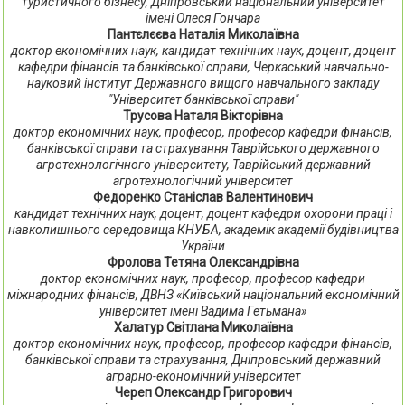
туристичного бізнесу, Дніпровський національний університет
імені Олеся Гончара
Пантєлєєва Наталія Миколаївна
доктор економічних наук, кандидат технічних наук, доцент, доцент
кафедри фінансів та банківської справи, Черкаський навчально-
науковий інститут Державного вищого навчального закладу
"Університет банківської справи"
Трусова Наталя Вікторівна
доктор економічних наук, професор, професор кафедри фінансів,
банківської справи та страхування Таврійського державного
агротехнологічного університету, Таврійський державний
агротехнологічний університет
Федоренко Станіслав Валентинович
кандидат технічних наук, доцент, доцент кафедри охорони праці і
навколишнього середовища КНУБА, академік академії будівництва
України
Фролова Тетяна Олександрівна
доктор економічних наук, професор, професор кафедри
міжнародних фінансів, ДВНЗ «Київський національний економічний
університет імені Вадима Гетьмана»
Халатур Світлана Миколаївна
доктор економічних наук, професор, професор кафедри фінансів,
банківської справи та страхування, Дніпровський державний
аграрно-економічний університет
Череп Олександр Григорович