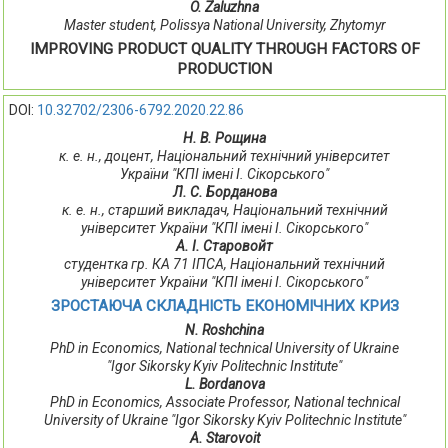
O. Zaluzhna
Master student, Polissya National University, Zhytomyr
IMPROVING PRODUCT QUALITY THROUGH FACTORS OF
PRODUCTION
DOI:
10.32702/2306-6792.2020.22.86
Н. В. Рощина
к. е. н., доцент, Національний технічний університет
України "КПІ імені І. Сікорського"
Л. С. Борданова
к. е. н., старший викладач, Національний технічний
університет України "КПІ імені І. Сікорського"
А. І. Старовойт
студентка гр. КА 71 ІПСА, Національний технічний
університет України "КПІ імені І. Сікорського"
ЗРОСТАЮЧА СКЛАДНІСТЬ ЕКОНОМІЧНИХ КРИЗ
N. Roshchina
PhD in Economics, National technical University of Ukraine
"Igor Sikorsky Kyiv Politechnic Institute"
L. Bordanova
PhD in Economics, Associate Professor, National technical
University of Ukraine "Igor Sikorsky Kyiv Politechnic Institute"
A. Starovoit