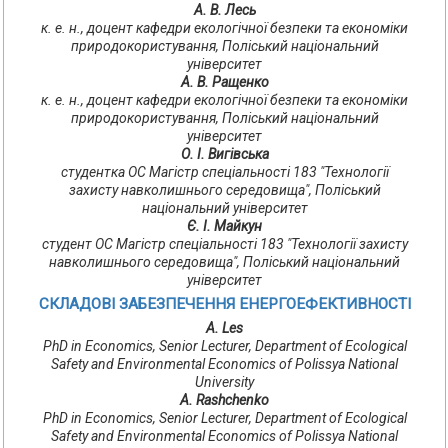
А. В. Лесь
к. е. н., доцент кафедри екологічної безпеки та економіки
природокористування, Поліський національний
університет
А. В. Ращенко
к. е. н., доцент кафедри екологічної безпеки та економіки
природокористування, Поліський національний
університет
О. І. Вигівська
студентка ОС Магістр спеціальності 183 "Технології
захисту навколишнього середовища", Поліський
національний університет
Є. І. Майкун
студент ОС Магістр спеціальності 183 "Технології захисту
навколишнього середовища", Поліський національний
університет
СКЛАДОВІ ЗАБЕЗПЕЧЕННЯ ЕНЕРГОЕФЕКТИВНОСТІ
A. Les
PhD in Economics, Senior Lecturer, Department of Ecological
Safety and Environmental Economics of Polissya National
University
A. Rashchenko
PhD in Economics, Senior Lecturer, Department of Ecological
Safety and Environmental Economics of Polissya National