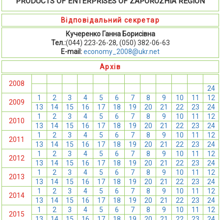
PRODUCTS OF ENTERPRISES OF ZAPOROZHІА REGION
Відповідальний секретар
Кучеренко Ганна Борисівна
Тел.:
(044) 223-26-28, (050) 382-06-63
E-mail:
economy_2008@ukr.net
Архів
1
2
3
4
5
6
7
8
9
10
11
12
2008
13
14
15
16
17
18
19
20
21
22
23
24
1
2
3
4
5
6
7
8
9
10
11
12
2009
13
14
15
16
17
18
19
20
21
22
23
24
1
2
3
4
5
6
7
8
9
10
11
12
2010
13
14
15
16
17
18
19
20
21
22
23
24
1
2
3
4
5
6
7
8
9
10
11
12
2011
13
14
15
16
17
18
19
20
21
22
23
24
1
2
3
4
5
6
7
8
9
10
11
12
2012
13
14
15
16
17
18
19
20
21
22
23
24
1
2
3
4
5
6
7
8
9
10
11
12
2013
13
14
15
16
17
18
19
20
21
22
23
24
1
2
3
4
5
6
7
8
9
10
11
12
2014
13
14
15
16
17
18
19
20
21
22
23
24
1
2
3
4
5
6
7
8
9
10
11
12
2015
13
14
15
16
17
18
19
20
21
22
23
24