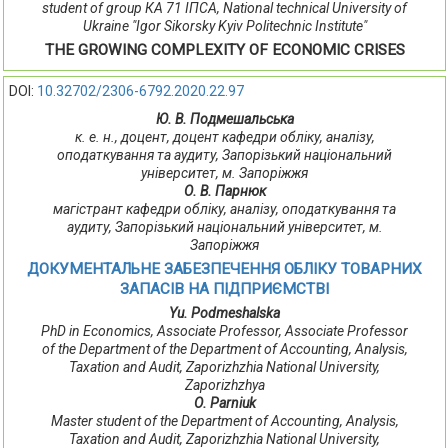
student of group КА 71 ІПСА, National technical University of
Ukraine "Igor Sikorsky Kyiv Politechnic Institute"
THE GROWING COMPLEXITY OF ECONOMIC CRISES
DOI:
10.32702/2306-6792.2020.22.97
Ю. В. Подмешальська
к. е. н., доцент, доцент кафедри обліку, аналізу,
оподаткування та аудиту, Запорізький національний
університет, м. Запоріжжя
О. В. Парнюк
магістрант кафедри обліку, аналізу, оподаткування та
аудиту, Запорізький національний університет, м.
Запоріжжя
ДОКУМЕНТАЛЬНЕ ЗАБЕЗПЕЧЕННЯ ОБЛІКУ ТОВАРНИХ
ЗАПАСІВ НА ПІДПРИЄМСТВІ
Yu. Podmeshalska
PhD in Economics, Associate Professor, Associate Professor
of the Department of the Department of Accounting, Analysis,
Taxation and Audit, Zaporizhzhia National University,
Zaporizhzhya
О. Parniuk
Master student of the Department of Accounting, Analysis,
Taxation and Audit, Zaporizhzhia National University,