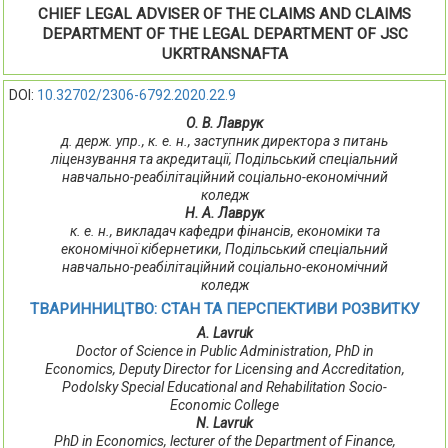
CHIEF LEGAL ADVISER OF THE CLAIMS AND CLAIMS
DEPARTMENT OF THE LEGAL DEPARTMENT OF JSC
UKRTRANSNAFTA
DOI:
10.32702/2306-6792.2020.22.9
О. В. Лаврук
д. держ. упр., к. е. н., заступник директора з питань
ліцензування та акредитації, Подільський спеціальний
навчально-реабілітаційний соціально-економічний
коледж
Н. А. Лаврук
к. е. н., викладач кафедри фінансів, економіки та
економічної кібернетики, Подільський спеціальний
навчально-реабілітаційний соціально-економічний
коледж
ТВАРИННИЦТВО: СТАН ТА ПЕРСПЕКТИВИ РОЗВИТКУ
A. Lavruk
Doctor of Science in Public Administration, PhD in
Economics, Deputy Director for Licensing and Accreditation,
Podolsky Special Educational and Rehabilitation Socio-
Economic College
N. Lavruk
PhD in Economics, lecturer of the Department of Finance,