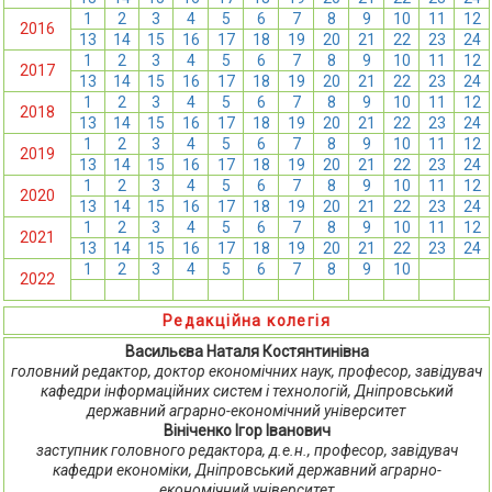
1
2
3
4
5
6
7
8
9
10
11
12
2016
13
14
15
16
17
18
19
20
21
22
23
24
1
2
3
4
5
6
7
8
9
10
11
12
2017
13
14
15
16
17
18
19
20
21
22
23
24
1
2
3
4
5
6
7
8
9
10
11
12
2018
13
14
15
16
17
18
19
20
21
22
23
24
1
2
3
4
5
6
7
8
9
10
11
12
2019
13
14
15
16
17
18
19
20
21
22
23
24
1
2
3
4
5
6
7
8
9
10
11
12
2020
13
14
15
16
17
18
19
20
21
22
23
24
1
2
3
4
5
6
7
8
9
10
11
12
2021
13
14
15
16
17
18
19
20
21
22
23
24
1
2
3
4
5
6
7
8
9
10
11
12
2022
13
14
15
16
17
18
19
20
21
22
23
24
Редакційна колегія
Васильєва Наталя Костянтинівна
головний редактор, доктор економічних наук, професор, завідувач
кафедри інформаційних систем і технологій, Дніпровський
державний аграрно-економічний університет
Вініченко Ігор Іванович
заступник головного редактора, д.е.н., професор, завідувач
кафедри економіки, Дніпровський державний аграрно-
економічний університет