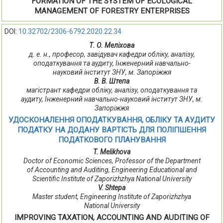
FORMATION OF THE SYSTEM OF ECOLOGICAL
MANAGEMENT OF FORESTRY ENTERPRISES
DOI:
10.32702/2306-6792.2020.22.34
Т. О. Меліхова
д. е. н., професор, завідувач кафедри обліку, аналізу,
оподаткування та аудиту, Інженерний навчально-
науковий інститут ЗНУ, м. Запоріжжя
В. В. Штепа
магістрант кафедри обліку, аналізу, оподаткування та
аудиту, Інженерний навчально-науковий інститут ЗНУ, м.
Запоріжжя
УДОСКОНАЛЕННЯ ОПОДАТКУВАННЯ, ОБЛІКУ ТА АУДИТУ
ПОДАТКУ НА ДОДАНУ ВАРТІСТЬ ДЛЯ ПОЛІПШЕННЯ
ПОДАТКОВОГО ПЛАНУВАННЯ
T. Melikhova
Doctor of Economic Sciences, Professor of the Department
of Accounting and Auditing, Engineering Educational and
Scientific Institute of Zaporizhzhya National University
V. Shtepa
Master student, Engineering Institute of Zaporizhzhya
National University
IMPROVING TAXATION, ACCOUNTING AND AUDITING OF