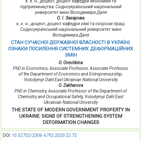
к. е. н., доцент, доцент кафедри економіки та
підприємництва, Східноукраїнський національний
університет імені Володимира Даля
О. І. Захарова
к. х. н., доцент, доцент кафедри хімії та охорони праці,
Східноукраїнський національний університет імені
Володимира Даля
СТАН СУЧАСНОЇ ДЕРЖАВНОЇ ВЛАСНОСТІ В УКРАЇНІ:
ОЗНАКИ ПОСИЛЕННЯ СИСТЕМНИХ ДЕФОРМАЦІЙНИХ
ЗМІН
O. Ovechkina
PhD in Economics, Associate Professor, Associate Professor
of the Department of Economics and Entrepreneurship,
Volodymyr Dahl East Ukrainian National University
O. Zakharova
PhD in Chemistry, Associate Professor of the Department of
Chemistry and Occupational Safety, Volodymyr Dahl East
Ukrainian National University
THE STATE OF MODERN GOVERNMENT PROPERTY IN
UKRAINE: SIGNS OF STRENGTHENING SYSTEM
DEFORMATION CHANGES
DOI:
10.32702/2306-6792.2020.22.72