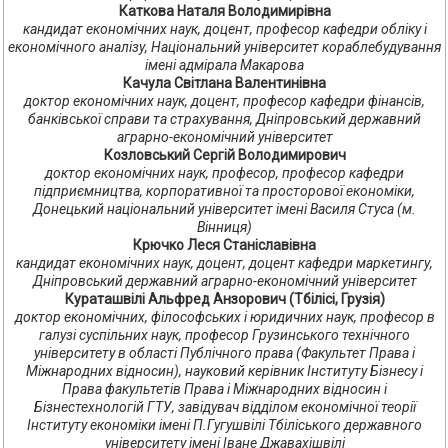
Каткова Наталя Володимирівна
кандидат економічних наук, доцент, професор кафедри обліку і
економічного аналізу, Національний університет кораблебудування
імені адмірала Макарова
Качула Світлана Валентинівна
доктор економічних наук, доцент, професор кафедри фінансів,
банківської справи та страхування, Дніпровський державний
аграрно-економічний університет
Козловський Сергій Володимирович
доктор економічних наук, професор, професор кафедри
підприємництва, корпоративної та просторової економіки,
Донецький національний університет імені Василя Стуса (м.
Вінниця)
Крючко Леся Станіславівна
кандидат економічних наук, доцент, доцент кафедри маркетингу,
Дніпровський державний аграрно-економічний університет
Кураташвілі Альфред Анзорович (Тбілісі, Грузія)
доктор економічних, філософських і юридичних наук, професор в
галузі суспільних наук, професор Грузинського технічного
університету в області Публічного права (Факультет Права і
Міжнародних відносин), науковий керівник Інституту Бізнесу і
Права факультетів Права і Міжнародних відносин і
Бізнестехнологій ГТУ, завідувач відділом економічної теорії
Інституту економіки імені П.Гугушвілі Тбіліського державного
університету імені Іване Джавахішвілі