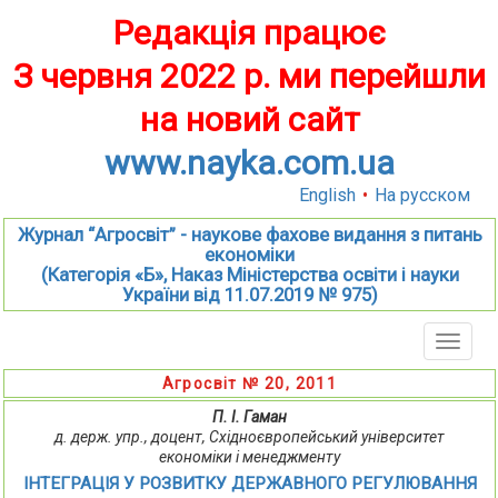
Редакція працює
З червня 2022 р. ми перейшли
на новий сайт
www.nayka.com.ua
English
•
На русском
Журнал “Агросвіт” - наукове фахове видання з питань
економіки
(Категорія «Б», Наказ Міністерства освіти і науки
України від 11.07.2019 № 975)
Toggle
naviga
Агросвіт № 20, 2011
П. І. Гаман
д. держ. упр., доцент, Східноєвропейський університет
економіки і менеджменту
ІНТЕГРАЦІЯ У РОЗВИТКУ ДЕРЖАВНОГО РЕГУЛЮВАННЯ