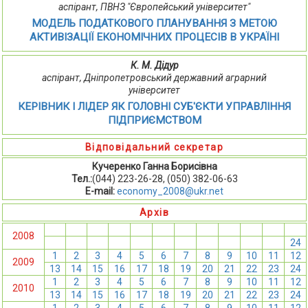
аспірант, ПВНЗ "Європейський університет"
МОДЕЛЬ ПОДАТКОВОГО ПЛАНУВАННЯ З МЕТОЮ
АКТИВІЗАЦІЇ ЕКОНОМІЧНИХ ПРОЦЕСІВ В УКРАЇНІ
К. М. Дідур
аспірант, Дніпропетровський державний аграрний
університет
КЕРІВНИК І ЛІДЕР ЯК ГОЛОВНІ СУБ'ЄКТИ УПРАВЛІННЯ
ПІДПРИЄМСТВОМ
Відповідальний секретар
Кучеренко Ганна Борисівна
Тел.:
(044) 223-26-28, (050) 382-06-63
E-mail:
economy_2008@ukr.net
Архів
1
2
3
4
5
6
7
8
9
10
11
12
2008
13
14
15
16
17
18
19
20
21
22
23
24
1
2
3
4
5
6
7
8
9
10
11
12
2009
13
14
15
16
17
18
19
20
21
22
23
24
1
2
3
4
5
6
7
8
9
10
11
12
2010
13
14
15
16
17
18
19
20
21
22
23
24