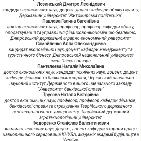
Лозинський Дмитро Леонідович
кандидат економічних наук, доцент, доцент кафедри обліку і аудиту,
Державний університет "Житомирська політехніка"
Павлова Галина Євгеніївна
доктор економічних наук, професор, професор кафедри обліку,
оподаткування та управління фінансово-економічною безпекою,
Дніпровський державний аграрно-економічний університет
Самойленко Алла Олександрівна
кандидат економічних наук, доцент кафедри менеджменту та
туристичного бізнесу, Дніпровський національний університет
імені Олеся Гончара
Пантєлєєва Наталія Миколаївна
доктор економічних наук, кандидат технічних наук, доцент, доцент
кафедри фінансів та банківської справи, Черкаський навчально-
науковий інститут Державного вищого навчального закладу
"Університет банківської справи"
Трусова Наталя Вікторівна
доктор економічних наук, професор, професор кафедри фінансів,
банківської справи та страхування Таврійського державного
агротехнологічного університету, Таврійський державний
агротехнологічний університет
Федоренко Станіслав Валентинович
кандидат технічних наук, доцент, доцент кафедри охорони праці і
навколишнього середовища КНУБА, академік академії будівництва
України