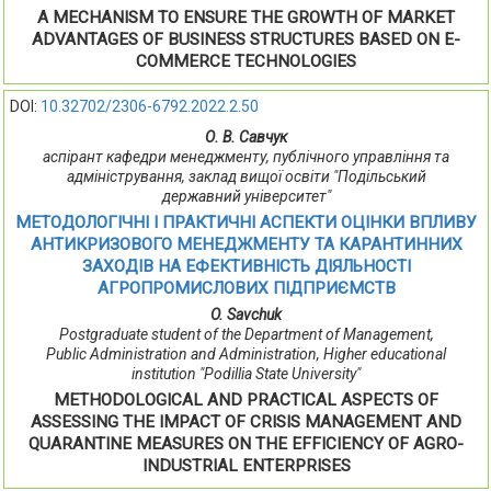
A MECHANISM TO ENSURE THE GROWTH OF MARKET
ADVANTAGES OF BUSINESS STRUCTURES BASED ON E-
COMMERCE TECHNOLOGIES
DOI:
10.32702/2306-6792.2022.2.50
О. В. Савчук
аспірант кафедри менеджменту, публічного управління та
адміністрування, заклад вищої освіти "Подільський
державний університет"
МЕТОДОЛОГІЧНІ І ПРАКТИЧНІ АСПЕКТИ ОЦІНКИ ВПЛИВУ
АНТИКРИЗОВОГО МЕНЕДЖМЕНТУ ТА КАРАНТИННИХ
ЗАХОДІВ НА ЕФЕКТИВНІСТЬ ДІЯЛЬНОСТІ
АГРОПРОМИСЛОВИХ ПІДПРИЄМСТВ
O. Savchuk
Postgraduate student of the Department of Management,
Public Administration and Administration, Higher educational
institution "Podillia State University"
METHODOLOGICAL AND PRACTICAL ASPECTS OF
ASSESSING THE IMPACT OF CRISIS MANAGEMENT AND
QUARANTINE MEASURES ON THE EFFICIENCY OF AGRO-
INDUSTRIAL ENTERPRISES