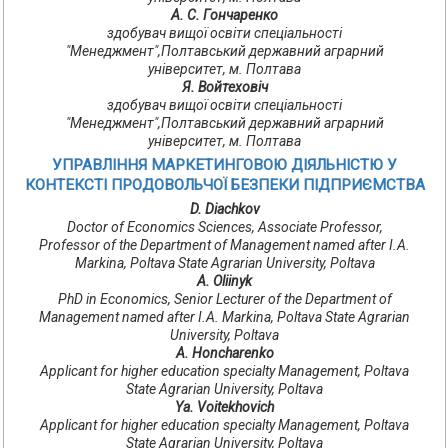
А. С. Гончаренко
здобувач вищої освіти спеціальності
"Менеджмент",Полтавський державний аграрний
університет, м. Полтава
Я. Войтеховіч
здобувач вищої освіти спеціальності
"Менеджмент",Полтавський державний аграрний
університет, м. Полтава
УПРАВЛІННЯ МАРКЕТИНГОВОЮ ДІЯЛЬНІСТЮ У
КОНТЕКСТІ ПРОДОВОЛЬЧОЇ БЕЗПЕКИ ПІДПРИЄМСТВА
D. Diachkov
Doctor of Economics Sciences, Associate Professor,
Professor of the Department of Management named after I.A.
Markina, Poltava State Agrarian University, Poltava
А. Oliinyk
PhD in Economics, Senior Lecturer of the Department of
Management named after I.A. Markina, Poltava State Agrarian
University, Poltava
A. Honcharenko
Applicant for higher education specialty Management, Poltava
State Agrarian University, Poltava
Ya. Voitekhovich
Applicant for higher education specialty Management, Poltava
State Agrarian University, Poltava