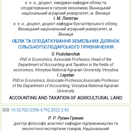
к. е. н., доцент, завідувач кафедри обліку та
оподаткування в галузях економіки, Вінницький
національний аграрний університет, м. Вінниця
І. М. Лепетан
к. е. н., доцент, доцент кафедри бухгалтерського обліку,
Вінницький національний аграрний університет, м.
Вінниця
ОБЛІК ТА ОПОДАТКУВАННЯ ЗЕМЕЛЬНИХ ДІЛЯНОК
СІЛЬСЬКОГОСПОДАРСЬКОГО ПРИЗНАЧЕННЯ
O. Podolianchuk
PhD in Economics, Associate Professor, Head of the
Department of Accounting and Taxation in the fields of
economics, Vinnytsia National Agrarian University, Vinnytsia
І. Lepetan
PhD in Economics, Associate Professor,Associate Professor
of the Department of Accounting, Vinnytsia National Agrarian
University
ACCOUNTING AND TAXATION OF AGRICULTURAL LAND
DOI:
10.32702/2306-6792.2022.2.45
Р. Р. Русин-Гриник
доктор філософії, асистент кафедри підприємництва та
екологічної експертизи товарів, Національний