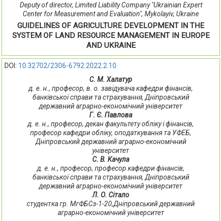
Deputy of director, Limited Liability Company "Ukrainian Expert
Center for Measurement and Evaluation", Mykolayiv, Ukraine
GUIDELINES OF AGRICULTURE DEVELOPMENT IN THE
SYSTEM OF LAND RESOURCE MANAGEMENT IN EUROPE
AND UKRAINE
DOI:
10.32702/2306-6792.2022.2.10
С. М. Халатур
д. е. н., професор, в. о. завідувача кафедри фінансів,
банківської справи та страхування, Дніпровський
державний аграрно-економічний університет
Г. Є. Павлова
д. е. н., професор, декан факультету обліку і фінансів,
професор кафедри обліку, оподаткування та УФЕБ,
Дніпровський державний аграрно-економічний
університет
С. В. Качула
д. е. н., професор, професор кафедри фінансів,
банківської справи та страхування, Дніпровський
державний аграрно-економічний університет
Л. О. Сітало
студентка гр. МгФБСз-1-20,Дніпровський державний
аграрно-економічний університет