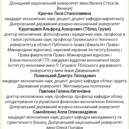
Донецький національний університет імені Василя Стуса (м.
Вінниця)
Крючко Леся Станіславівна
кандидат економічних наук, доцент, доцент кафедри маркетингу,
Дніпровський державний аграрно-економічний університет
Кураташвілі Альфред Анзорович (Тбілісі, Грузія)
доктор економічних, філософських і юридичних наук, професор в
галузі суспільних наук, професор Грузинського технічного
університету в області Публічного права (Факультет Права і
Міжнародних відносин), науковий керівник Інституту Бізнесу і
Права факультетів Права і Міжнародних відносин і
Бізнестехнологій ГТУ, завідувач відділом економічної теорії
Інституту економіки імені П.Гугушвілі Тбіліського державного
університету імені Іване Джавахішвілі
Лозинський Дмитро Леонідович
кандидат економічних наук, доцент, доцент кафедри обліку і аудиту,
Державний університет "Житомирська політехніка"
Павлова Галина Євгеніївна
доктор економічних наук, професор, професор кафедри обліку,
оподаткування та управління фінансово-економічною безпекою,
Дніпровський державний аграрно-економічний університет
Самойленко Алла Олександрівна
кандидат економічних наук, доцент кафедри менеджменту та
туристичного бізнесу, Дніпровський національний університет
імені Олеся Гончара