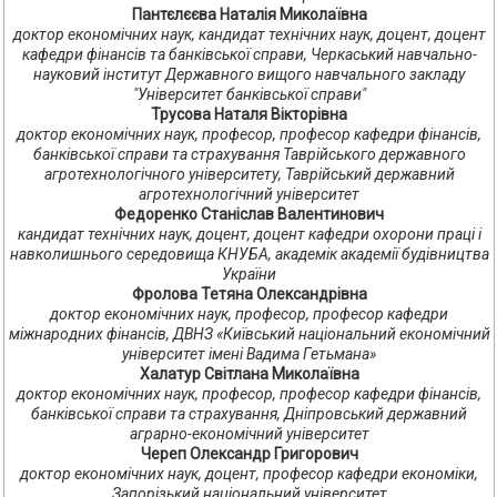
Пантєлєєва Наталія Миколаївна
доктор економічних наук, кандидат технічних наук, доцент, доцент
кафедри фінансів та банківської справи, Черкаський навчально-
науковий інститут Державного вищого навчального закладу
"Університет банківської справи"
Трусова Наталя Вікторівна
доктор економічних наук, професор, професор кафедри фінансів,
банківської справи та страхування Таврійського державного
агротехнологічного університету, Таврійський державний
агротехнологічний університет
Федоренко Станіслав Валентинович
кандидат технічних наук, доцент, доцент кафедри охорони праці і
навколишнього середовища КНУБА, академік академії будівництва
України
Фролова Тетяна Олександрівна
доктор економічних наук, професор, професор кафедри
міжнародних фінансів, ДВНЗ «Київський національний економічний
університет імені Вадима Гетьмана»
Халатур Світлана Миколаївна
доктор економічних наук, професор, професор кафедри фінансів,
банківської справи та страхування, Дніпровський державний
аграрно-економічний університет
Череп Олександр Григорович
доктор економічних наук, доцент, професор кафедри економіки,
Запорізький національний університет