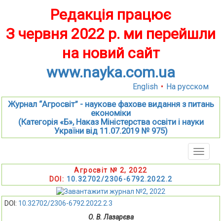
Редакція працює
З червня 2022 р. ми перейшли
на новий сайт
www.nayka.com.ua
English
•
На русском
Журнал “Агросвіт” - наукове фахове видання з питань
економіки
(Категорія «Б», Наказ Міністерства освіти і науки
України від 11.07.2019 № 975)
Toggle
naviga
Агросвіт № 2, 2022
DOI:
10.32702/2306-6792.2022.2
DOI:
10.32702/2306-6792.2022.2.3
О. В. Лазарєва