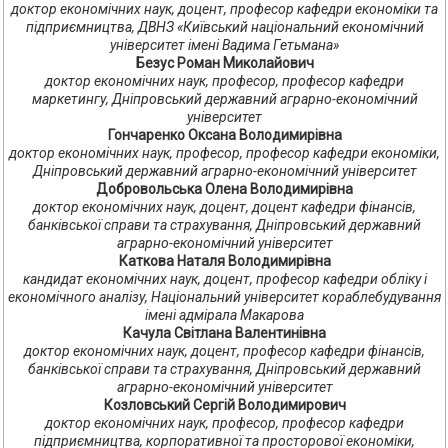
доктор економічних наук, доцент, професор кафедри економіки та
підприємництва, ДВНЗ «Київський національний економічний
університет імені Вадима Гетьмана»
Безус Роман Миколайович
доктор економічних наук, професор, професор кафедри
маркетингу, Дніпровський державний аграрно-економічний
університет
Гончаренко Оксана Володимирівна
доктор економічних наук, професор, професор кафедри економіки,
Дніпровський державний аграрно-економічний університет
Добровольська Олена Володимирівна
доктор економічних наук, доцент, доцент кафедри фінансів,
банківської справи та страхування, Дніпровський державний
аграрно-економічний університет
Каткова Наталя Володимирівна
кандидат економічних наук, доцент, професор кафедри обліку і
економічного аналізу, Національний університет кораблебудування
імені адмірала Макарова
Качула Світлана Валентинівна
доктор економічних наук, доцент, професор кафедри фінансів,
банківської справи та страхування, Дніпровський державний
аграрно-економічний університет
Козловський Сергій Володимирович
доктор економічних наук, професор, професор кафедри
підприємництва, корпоративної та просторової економіки,