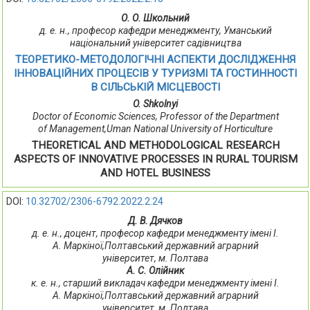
О. О. Школьний
д. е. н., професор кафедри менеджменту, Уманський
національний університет садівництва
ТЕОРЕТИКО-МЕТОДОЛОГІЧНІ АСПЕКТИ ДОСЛІДЖЕННЯ
ІННОВАЦІЙНИХ ПРОЦЕСІВ У ТУРИЗМІ ТА ГОСТИННОСТІ
В СІЛЬСЬКІЙ МІСЦЕВОСТІ
O. Shkolnyi
Doctor of Economic Sciences, Professor of the Department
of Management,Uman National University of Horticulture
THEORETICAL AND METHODOLOGICAL RESEARCH
ASPECTS OF INNOVATIVE PROCESSES IN RURAL TOURISM
AND HOTEL BUSINESS
DOI:
10.32702/2306-6792.2022.2.24
Д. В. Дячков
д. е. н., доцент, професор кафедри менеджменту імені І.
А. Маркіної,Полтавський державний аграрний
університет, м. Полтава
А. С. Олійник
к. е. н., старший викладач кафедри менеджменту імені І.
А. Маркіної,Полтавський державний аграрний
університет, м. Полтава