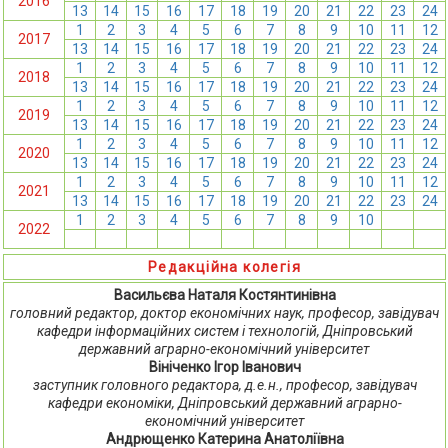
2016
13
14
15
16
17
18
19
20
21
22
23
24
1
2
3
4
5
6
7
8
9
10
11
12
2017
13
14
15
16
17
18
19
20
21
22
23
24
1
2
3
4
5
6
7
8
9
10
11
12
2018
13
14
15
16
17
18
19
20
21
22
23
24
1
2
3
4
5
6
7
8
9
10
11
12
2019
13
14
15
16
17
18
19
20
21
22
23
24
1
2
3
4
5
6
7
8
9
10
11
12
2020
13
14
15
16
17
18
19
20
21
22
23
24
1
2
3
4
5
6
7
8
9
10
11
12
2021
13
14
15
16
17
18
19
20
21
22
23
24
1
2
3
4
5
6
7
8
9
10
11
12
2022
13
14
15
16
17
18
19
20
21
22
23
24
Редакційна колегія
Васильєва Наталя Костянтинівна
головний редактор, доктор економічних наук, професор, завідувач
кафедри інформаційних систем і технологій, Дніпровський
державний аграрно-економічний університет
Вініченко Ігор Іванович
заступник головного редактора, д.е.н., професор, завідувач
кафедри економіки, Дніпровський державний аграрно-
економічний університет
Андрющенко Катерина Анатоліївна