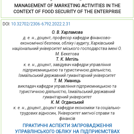
MANAGEMENT OF MARKETING ACTIVITIES IN THE
CONTEXT OF FOOD SECURITY OF THE ENTERPRISE
DOI:
10.32702/2306-6792.2022.2.31
О. В. Харламова
д. е. н., доцент, професор кафедри фінансово-
економічної безпеки, обліку і аудиту, Харківський
національний університет міського господарства імені О.
М. Бекетова
Т. К. Метіль
к. е. н., доцент, завідувач кафедри управління
підприємницькою та туристичною діяльністю,
Ізмаїльський державний гуманітарний університет
Т. М. Уманець
викладач кафедри управління підприємницькою та
туристичною діяльністю, Ізмаїльський державний
гуманітарний університет
К. М. Огданський
к. е. н., доцент, доцент кафедри економіки та соціально-
трудових відносин, Університет митної справи та
фінансів
ПРАКТИЧНІ АСПЕКТИ ЗАПРОВАДЖЕННЯ
УПРАВЛІНСЬКОГО ОБЛІКУ НА ПІДПРИЄМСТВАХ