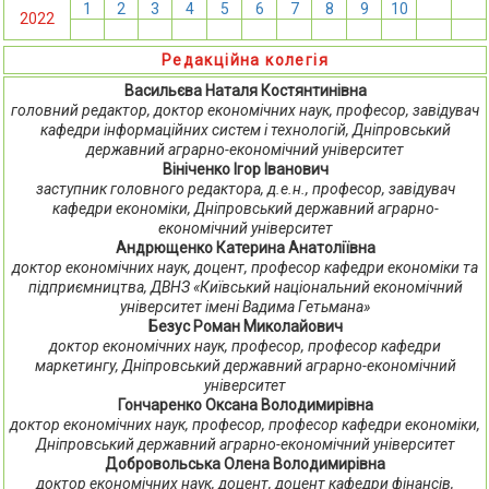
1
2
3
4
5
6
7
8
9
10
11
12
2022
13
14
15
16
17
18
19
20
21
22
23
24
Редакційна колегія
Васильєва Наталя Костянтинівна
головний редактор, доктор економічних наук, професор, завідувач
кафедри інформаційних систем і технологій, Дніпровський
державний аграрно-економічний університет
Вініченко Ігор Іванович
заступник головного редактора, д.е.н., професор, завідувач
кафедри економіки, Дніпровський державний аграрно-
економічний університет
Андрющенко Катерина Анатоліївна
доктор економічних наук, доцент, професор кафедри економіки та
підприємництва, ДВНЗ «Київський національний економічний
університет імені Вадима Гетьмана»
Безус Роман Миколайович
доктор економічних наук, професор, професор кафедри
маркетингу, Дніпровський державний аграрно-економічний
університет
Гончаренко Оксана Володимирівна
доктор економічних наук, професор, професор кафедри економіки,
Дніпровський державний аграрно-економічний університет
Добровольська Олена Володимирівна
доктор економічних наук, доцент, доцент кафедри фінансів,