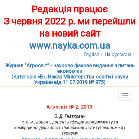
Редакція працює
З червня 2022 р. ми перейшли
на новий сайт
www.nayka.com.ua
English
•
На русском
Журнал “Агросвіт” - наукове фахове видання з питань
економіки
(Категорія «Б», Наказ Міністерства освіти і науки
України від 11.07.2019 № 975)
Toggle
naviga
Агросвіт № 2, 2013
О. Д. Гнаткович
к. е. н., доцент, доцент кафедри менеджменту та
комерційної діяльності, Львівський інститут економіки і
туризму