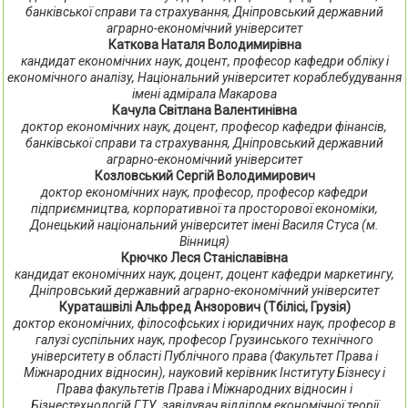
банківської справи та страхування, Дніпровський державний
аграрно-економічний університет
Каткова Наталя Володимирівна
кандидат економічних наук, доцент, професор кафедри обліку і
економічного аналізу, Національний університет кораблебудування
імені адмірала Макарова
Качула Світлана Валентинівна
доктор економічних наук, доцент, професор кафедри фінансів,
банківської справи та страхування, Дніпровський державний
аграрно-економічний університет
Козловський Сергій Володимирович
доктор економічних наук, професор, професор кафедри
підприємництва, корпоративної та просторової економіки,
Донецький національний університет імені Василя Стуса (м.
Вінниця)
Крючко Леся Станіславівна
кандидат економічних наук, доцент, доцент кафедри маркетингу,
Дніпровський державний аграрно-економічний університет
Кураташвілі Альфред Анзорович (Тбілісі, Грузія)
доктор економічних, філософських і юридичних наук, професор в
галузі суспільних наук, професор Грузинського технічного
університету в області Публічного права (Факультет Права і
Міжнародних відносин), науковий керівник Інституту Бізнесу і
Права факультетів Права і Міжнародних відносин і
Бізнестехнологій ГТУ, завідувач відділом економічної теорії