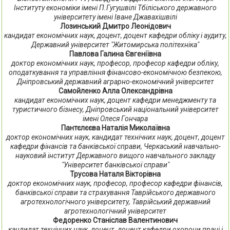
Інституту економіки імені П.Гугушвілі Тбіліського державного
університету імені Іване Джавахішвілі
Лозинський Дмитро Леонідович
кандидат економічних наук, доцент, доцент кафедри обліку і аудиту,
Державний університет "Житомирська політехніка"
Павлова Галина Євгеніївна
доктор економічних наук, професор, професор кафедри обліку,
оподаткування та управління фінансово-економічною безпекою,
Дніпровський державний аграрно-економічний університет
Самойленко Алла Олександрівна
кандидат економічних наук, доцент кафедри менеджменту та
туристичного бізнесу, Дніпровський національний університет
імені Олеся Гончара
Пантєлєєва Наталія Миколаївна
доктор економічних наук, кандидат технічних наук, доцент, доцент
кафедри фінансів та банківської справи, Черкаський навчально-
науковий інститут Державного вищого навчального закладу
"Університет банківської справи"
Трусова Наталя Вікторівна
доктор економічних наук, професор, професор кафедри фінансів,
банківської справи та страхування Таврійського державного
агротехнологічного університету, Таврійський державний
агротехнологічний університет
Федоренко Станіслав Валентинович
кандидат технічних наук, доцент, доцент кафедри охорони праці і