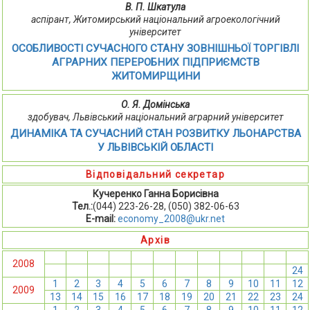
В. П. Шкатула
аспірант, Житомирський національний агроекологічний
університет
ОСОБЛИВОСТІ СУЧАСНОГО СТАНУ ЗОВНІШНЬОЇ ТОРГІВЛІ
АГРАРНИХ ПЕРЕРОБНИХ ПІДПРИЄМСТВ
ЖИТОМИРЩИНИ
О. Я. Домінська
здобувач, Львівський національний аграрний університет
ДИНАМІКА ТА СУЧАСНИЙ СТАН РОЗВИТКУ ЛЬОНАРСТВА
У ЛЬВІВСЬКІЙ ОБЛАСТІ
Відповідальний секретар
Кучеренко Ганна Борисівна
Тел.:
(044) 223-26-28, (050) 382-06-63
E-mail:
economy_2008@ukr.net
Архів
1
2
3
4
5
6
7
8
9
10
11
12
2008
13
14
15
16
17
18
19
20
21
22
23
24
1
2
3
4
5
6
7
8
9
10
11
12
2009
13
14
15
16
17
18
19
20
21
22
23
24