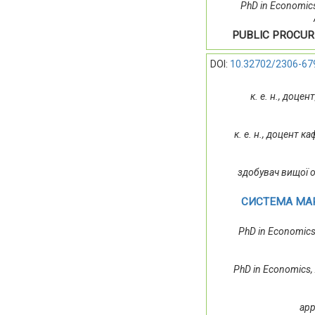
PhD in Economics,
PUBLIC PROCUR
DOI:
10.32702/2306-67
к. е. н., доц
к. е. н., доцент 
здобувач вищої 
СИСТЕМА МА
PhD in Economics,
PhD in Economics, 
app