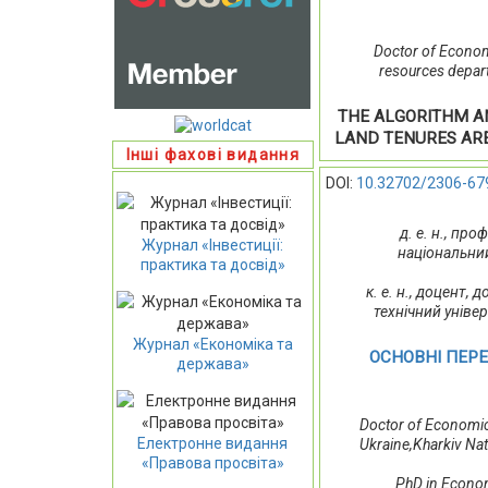
Doctor of Econom
resources depart
THE ALGORITHM A
LAND TENURES ARE
Інші фахові видання
DOI:
10.32702/2306-67
д. е. н., пр
Журнал «Інвестиції:
національний
практика та досвід»
к. е. н., доцент,
технічний уніве
Журнал «Економіка та
ОСНОВНІ ПЕР
держава»
Doctor of Economic
Електронне видання
Ukraine,Kharkiv Nat
«Правова просвіта»
PhD in Econom