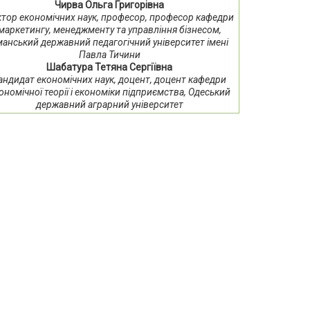
Чирва Ольга Григорівна
тор економічних наук, професор, професор кафедри
маркетингу, менеджменту та управління бізнесом,
анський державний педагогічний університет імені
Павла Тичини
Шабатура Тетяна Сергіївна
андидат економічних наук, доцент, доцент кафедри
ономічної теорії і економіки підприємства, Одеський
державний аграрний університет