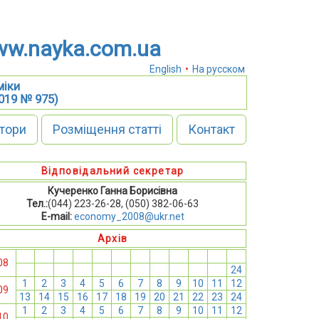
w.nayka.com.ua
English
•
На русском
міки
2019 № 975)
тори
Розміщення статті
Контакт
Відповідальний секретар
Кучеренко Ганна Борисівна
Тел.:
(044) 223-26-28, (050) 382-06-63
E-mail:
economy_2008@ukr.net
Архів
1
2
3
4
5
6
7
8
9
10
11
12
08
13
14
15
16
17
18
19
20
21
22
23
24
1
2
3
4
5
6
7
8
9
10
11
12
09
13
14
15
16
17
18
19
20
21
22
23
24
1
2
3
4
5
6
7
8
9
10
11
12
10