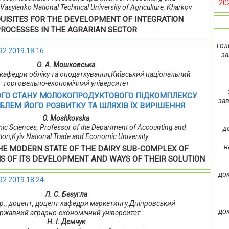
20
 Vasylenko National Technical University of Agriculture, Kharkov
UISITES FOR THE DEVELOPMENT OF INTEGRATION
ROCESSES IN THE AGRARIAN SECTOR
гол
92.2019.18.16
за
О. А. Мошковська
р кафедри обліку та оподаткування,Київський національний
торговельно-економічний університет
ОГО СТАНУ МОЛОКОПРОДУКТОВОГО ПІДКОМПЛЕКСУ
зав
ОБЛЕМ ЙОГО РОЗВИТКУ ТА ШЛЯХІВ ЇХ ВИРІШЕННЯ
O. Moshkovskа
ic Sciences, Professor of the Department of Accounting and
д
ion,Kyiv National Trade and Economic University
н
THE MODERN STATE OF THE DAIRY SUB-COMPLEX OF
S OF ITS DEVELOPMENT AND WAYS OF THEIR SOLUTION
док
92.2019.18.24
Л. С. Безугла
упр., доцент, доцент кафедри маркетингу,Дніпровський
док
ржавний аграрно-економічний університет
Н. І. Демчук