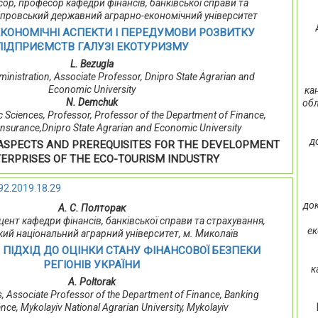
есор, професор кафедри фінансів, банківської справи та
іпровський державний аграрно-економічний університет
ЕКОНОМІЧНІ АСПЕКТИ І ПЕРЕДУМОВИ РОЗВИТКУ
ПІДПРИЄМСТВ ГАЛУЗІ ЕКОТУРИЗМУ
L. Bezugla
ministration, Associate Professor, Dnipro State Agrarian and
Economic University
ка
N. Demchuk
обл
 Sciences, Professor, Professor of the Department of Finance,
nsurance,Dnipro State Agrarian and Economic University
д
ASPECTS AND PREREQUISITES FOR THE DEVELOPMENT
TERPRISES OF THE ECO-TOURISM INDUSTRY
92.2019.18.29
док
А. С. Полторак
доцент кафедри фінансів, банківської справи та страхування,
ек
ий національний аграрний університет, м. Миколаїв
ПІДХІД ДО ОЦІНКИ СТАНУ ФІНАНСОВОЇ БЕЗПЕКИ
РЕГІОНІВ УКРАЇНИ
к
A. Poltorak
, Associate Professor of the Department of Finance, Banking
nce, Mykolayiv National Agrarian University, Mykolayiv