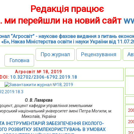
Редакція працює
р. ми перейшли на новий сайт
ww
нал “Агросвіт” - наукове фахове видання з питань еконо
 «Б», Наказ Міністерства освіти і науки України від 11.07.
Про журнал
Рецензування
Ав
Головна
Агросвіт № 18, 2019
DOI:
10.32702/2306-6792.2019.18
92.2019.18.3
О. В. Лазарєва
., доцент, доцент кафедри управління земельними
20
орський національний університет імені Петра Могили, м.
Миколаїв, Україна
20
ТА ІНСТРУМЕНТАРІЙ ЗАБЕЗПЕЧЕННЯ ЕКОЛОГО-
ОГО РОЗВИТКУ ЗЕМЛЕКОРИСТУВАНЬ В УМОВАХ
20