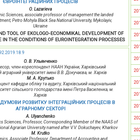
ЄВРОІНТЕГРАЦІЙНИХ ПРОЦЕСІВ
О. Lazarieva
20
ic Sciences, associate professor of management the landed
ment, Petro Mohyla Black Sea National University, Mykolayiv,
20
Ukraine
ND TOOL OF EKOLOGO-ECONOMIKAL DEVELOPMENT OF
20
 IN THE CONDITIONS OF EUROINTEGRATION PROCESSES
20
92.2019.18.9
20
О. В. Ульянченко
офесор, член-кореспондент НААН України, Харківський
20
 аграрний університет імені В.В. Докучаєва, м. Харків
М. А. Крутько
20
 доцент кафедри обліку та аудиту, Харківський національний
рситет сільського господарства імені Петра Василенка, м.
20
Харків
ЕДУМОВИ РОЗВИТКУ ІНТЕГРАЦІЙНИХ ПРОЦЕСІВ В
20
АГРАРНОМУ СЕКТОРІ
A. Ulyanchenko
20
s Sciences, Professor, Corresponding Member of the NAAS of
ional Agrarian University named after V.V. Dokuchayev, Kharkov
20
M. Krutko
ics, Associate Professor, Department of Accounting and