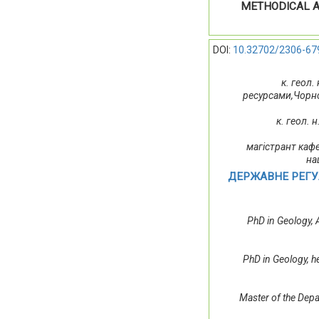
METHODICAL A
DOI:
10.32702/2306-67
к. геол.
ресурсами,Чорно
к. геол. 
магістрант каф
на
ДЕРЖАВНЕ РЕГУ
PhD іn Geology,
PhD іn Geology, h
Master of the Dep