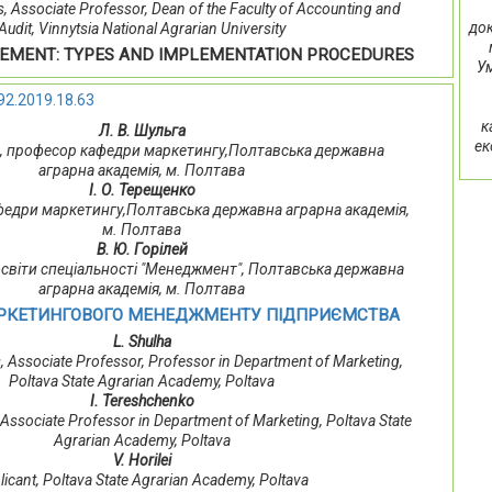
 Associate Professor, Dean of the Faculty of Accounting and
док
Audit, Vinnytsia National Agrarian University
EMENT: TYPES AND IMPLEMENTATION PROCEDURES
Ум
92.2019.18.63
к
Л. В. Шульга
ек
ент, професор кафедри маркетингу,Полтавська державна
аграрна академія, м. Полтава
І. О. Терещенко
кафедри маркетингу,Полтавська державна аграрна академія,
м. Полтава
В. Ю. Горілей
освіти спеціальності "Менеджмент", Полтавська державна
аграрна академія, м. Полтава
РКЕТИНГОВОГО МЕНЕДЖМЕНТУ ПІДПРИЄМСТВА
L. Shulha
 Associate Professor, Professor in Department of Marketing,
Poltava State Agrarian Academy, Poltava
І. Tereshchenko
Associate Professor in Department of Marketing, Poltava State
Agrarian Academy, Poltava
V. Horilei
licant, Poltava State Agrarian Academy, Poltava