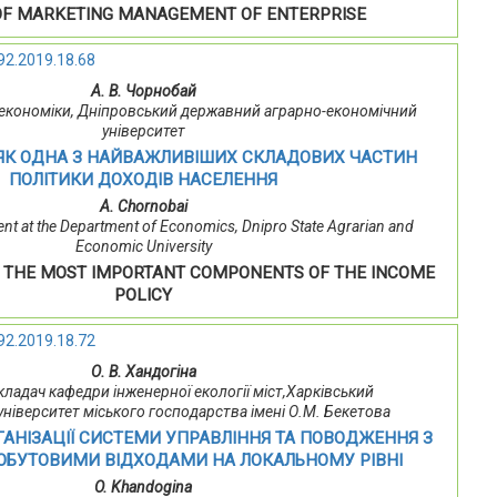
OF MARKETING MANAGEMENT OF ENTERPRISE
92.2019.18.68
А. В. Чорнобай
 економіки, Дніпровський державний аграрно-економічний
університет
 ЯК ОДНА З НАЙВАЖЛИВІШИХ СКЛАДОВИХ ЧАСТИН
ПОЛІТИКИ ДОХОДІВ НАСЕЛЕННЯ
A. Chornobai
nt at the Department of Economics, Dnipro State Agrarian and
Economic University
F THE MOST IMPORTANT COMPONENTS OF THE INCOME
POLICY
92.2019.18.72
О. В. Хандогіна
ладач кафедри інженерної екології міст,Харківський
університет міського господарства імені О.М. Бекетова
ГАНІЗАЦІЇ СИСТЕМИ УПРАВЛІННЯ ТА ПОВОДЖЕННЯ З
ОБУТОВИМИ ВІДХОДАМИ НА ЛОКАЛЬНОМУ РІВНІ
O. Khandogina