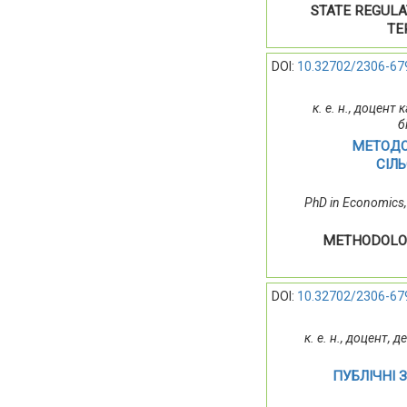
STATE REGULA
TE
DOI:
10.32702/2306-67
к. е. н., доцен
б
МЕТОДО
СІЛ
PhD in Economics, 
METHODOLOG
DOI:
10.32702/2306-67
к. е. н., доцент,
ПУБЛІЧНІ 