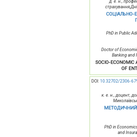
д. е. н., проф
страхування,Дн
СОЦІАЛЬНО-
PhD in Public Ad
Doctor of Economic
Banking and I
SOCIO-ECONOMIC 
OF EN
DOI:
10.32702/2306-67
к. е. н., доцент, 
Миколаївськ
МЕТОДИЧНИЙ 
PhD in Economics
and Insura