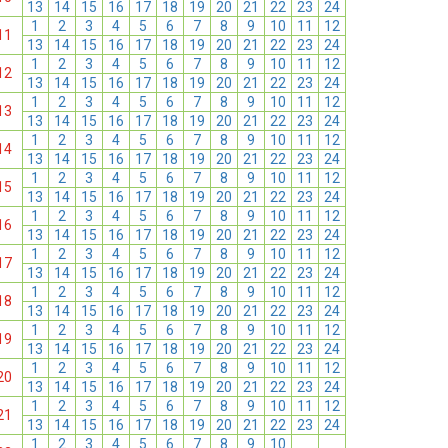
13
14
15
16
17
18
19
20
21
22
23
24
1
2
3
4
5
6
7
8
9
10
11
12
11
13
14
15
16
17
18
19
20
21
22
23
24
1
2
3
4
5
6
7
8
9
10
11
12
12
13
14
15
16
17
18
19
20
21
22
23
24
1
2
3
4
5
6
7
8
9
10
11
12
13
13
14
15
16
17
18
19
20
21
22
23
24
1
2
3
4
5
6
7
8
9
10
11
12
14
13
14
15
16
17
18
19
20
21
22
23
24
1
2
3
4
5
6
7
8
9
10
11
12
15
13
14
15
16
17
18
19
20
21
22
23
24
1
2
3
4
5
6
7
8
9
10
11
12
16
13
14
15
16
17
18
19
20
21
22
23
24
1
2
3
4
5
6
7
8
9
10
11
12
17
13
14
15
16
17
18
19
20
21
22
23
24
1
2
3
4
5
6
7
8
9
10
11
12
18
13
14
15
16
17
18
19
20
21
22
23
24
1
2
3
4
5
6
7
8
9
10
11
12
19
13
14
15
16
17
18
19
20
21
22
23
24
1
2
3
4
5
6
7
8
9
10
11
12
20
13
14
15
16
17
18
19
20
21
22
23
24
1
2
3
4
5
6
7
8
9
10
11
12
21
13
14
15
16
17
18
19
20
21
22
23
24
1
2
3
4
5
6
7
8
9
10
11
12