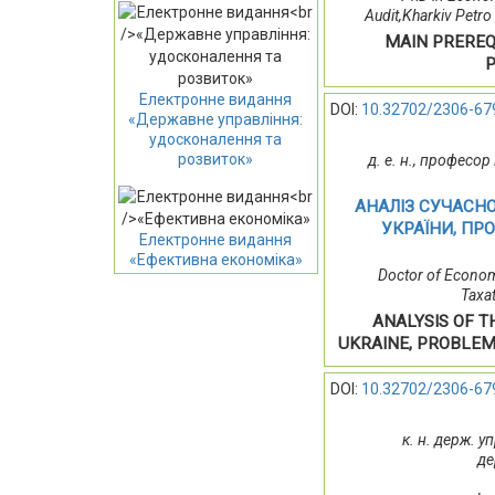
Audit,Kharkiv Petro
MAIN PREREQ
P
Електронне видання
DOI:
10.32702/2306-67
«Державне управління:
удосконалення та
розвиток»
д. е. н., професо
АНАЛІЗ СУЧАСН
УКРАЇНИ, ПР
Електронне видання
«Ефективна економіка»
Doctor of Econom
Taxat
ANALYSIS OF 
UKRAINE, PROBLEM
DOI:
10.32702/2306-67
к. н. держ. 
де