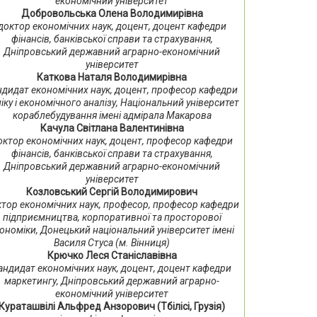
економічний університет
Добровольська Олена Володимирівна
доктор економічних наук, доцент, доцент кафедри
фінансів, банківської справи та страхування,
Дніпровський державний аграрно-економічний
університет
Каткова Наталя Володимирівна
ндидат економічних наук, доцент, професор кафедри
іку і економічного аналізу, Національний університет
кораблебудування імені адмірала Макарова
Качула Світлана Валентинівна
октор економічних наук, доцент, професор кафедри
фінансів, банківської справи та страхування,
Дніпровський державний аграрно-економічний
університет
Козловський Сергій Володимирович
тор економічних наук, професор, професор кафедри
підприємництва, корпоративної та просторової
ономіки, Донецький національний університет імені
Василя Стуса (м. Вінниця)
Крючко Леся Станіславівна
андидат економічних наук, доцент, доцент кафедри
маркетингу, Дніпровський державний аграрно-
економічний університет
Кураташвілі Альфред Анзорович (Тбілісі, Грузія)