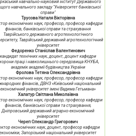
ркаський навчально-науковий інститут Державного
щого навчального закладу "Університет банківської
справи"
Трусова Наталя Вікторівна
тор економічних наук, професор, професор кафедри
фінансів, банківської справи та страхування
Таврійського державного агротехнологічного
верситету, Таврійський державний агротехнологічний
університет
Федоренко Станіслав Валентинович
кандидат технічних наук, доцент, доцент кафедри
хорони праці і навколишнього середовища КНУБА,
академік академії будівництва України
Фролова Тетяна Олександрівна
тор економічних наук, професор, професор кафедри
жнародних фінансів, ДВНЗ «Київський національний
економічний університет імені Вадима Гетьмана»
Халатур Світлана Миколаївна
тор економічних наук, професор, професор кафедри
фінансів, банківської справи та страхування,
Дніпровський державний аграрно-економічний
університет
Череп Олександр Григорович
октор економічних наук, доцент, професор кафедри
економіки, Запорізький національний університет