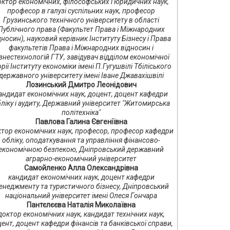
октор економічних, філософських і юридичних наук,
професор в галузі суспільних наук, професор
Грузинського технічного університету в області
Публічного права (Факультет Права і Міжнародних
дносин), науковий керівник Інституту Бізнесу і Права
факультетів Права і Міжнародних відносин і
знестехнологій ГТУ, завідувач відділом економічної
орії Інституту економіки імені П.Гугушвілі Тбіліського
державного університету імені Іване Джавахішвілі
Лозинський Дмитро Леонідович
андидат економічних наук, доцент, доцент кафедри
ліку і аудиту, Державний університет "Житомирська
політехніка"
Павлова Галина Євгеніївна
тор економічних наук, професор, професор кафедри
обліку, оподаткування та управління фінансово-
економічною безпекою, Дніпровський державний
аграрно-економічний університет
Самойленко Алла Олександрівна
кандидат економічних наук, доцент кафедри
енеджменту та туристичного бізнесу, Дніпровський
національний університет імені Олеся Гончара
Пантєлєєва Наталія Миколаївна
доктор економічних наук, кандидат технічних наук,
ент, доцент кафедри фінансів та банківської справи,