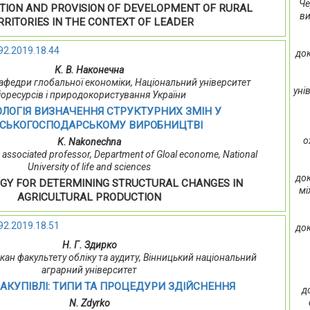
Че
TION AND PROVISION OF DEVELOPMENT OF RURAL
ви
RRITORIES IN THE CONTEXT OF LEADER
92.2019.18.44
док
К. В. Наконечна
т кафедри глобальної економіки, Національний університет
уні
іоресурсів і природокористування України
ЛОГІЯ ВИЗНАЧЕННЯ СТРУКТУРНИХ ЗМІН У
ЬСЬКОГОСПОДАРСЬКОМУ ВИРОБНИЦТВІ
о
K. Nakonechna
associated professor, Department of Gloal econome, National
University of life and sciences
док
Y FOR DETERMINING STRUCTURAL CHANGES IN
мі
AGRICULTURAL PRODUCTION
92.2019.18.51
док
Н. Г. Здирко
 декан факультету обліку та аудиту, Вінницький національний
аграрний університет
ЗАКУПІВЛІ: ТИПИ ТА ПРОЦЕДУРИ ЗДІЙСНЕННЯ
д
N. Zdyrko