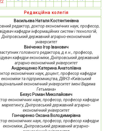
22
13
14
15
16
17
18
19
20
21
22
23
24
Редакційна колегія
Васильєва Наталя Костянтинівна
овний редактор, доктор економічних наук, професор,
відувач кафедри інформаційних систем і технологій,
Дніпровський державний аграрно-економічний
університет
Вініченко Ігор Іванович
заступник головного редактора, д.е.н., професор,
ідувач кафедри економіки, Дніпровський державний
аграрно-економічний університет
Андрющенко Катерина Анатоліївна
октор економічних наук, доцент, професор кафедри
економіки та підприємництва, ДВНЗ «Київський
аціональний економічний університет імені Вадима
Гетьмана»
Безус Роман Миколайович
тор економічних наук, професор, професор кафедри
маркетингу, Дніпровський державний аграрно-
економічний університет
Гончаренко Оксана Володимирівна
тор економічних наук, професор, професор кафедри
економіки, Дніпровський державний аграрно-