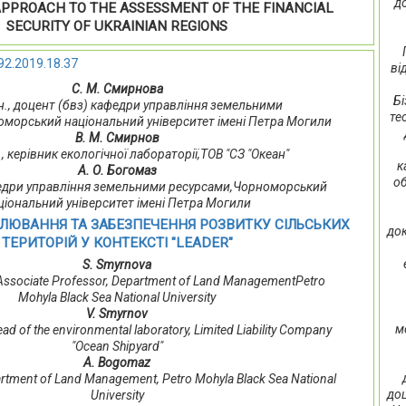
д
PPROACH TO THE ASSESSMENT OF THE FINANCIAL
SECURITY OF UKRAINIAN REGIONS
92.2019.18.37
ві
С. М. Смирнова
Бі
 н., доцент (бвз) кафедри управління земельними
те
морський національний університет імені Петра Могили
В. М. Смирнов
н., керівник екологічної лабораторії,ТОВ "СЗ "Океан"
к
А. О. Богомаз
об
едри управління земельними ресурсами,Чорноморський
ціональний університет імені Петра Могили
ЛЮВАННЯ ТА ЗАБЕЗПЕЧЕННЯ РОЗВИТКУ СІЛЬСЬКИХ
док
ТЕРИТОРІЙ У КОНТЕКСТІ "LEADER"
S. Smyrnova
 Associate Professor, Department of Land ManagementPetro
Mohyla Black Sea National University
V. Smyrnov
м
ead of the environmental laboratory, Limited Liability Company
"Ocean Shipyard"
A. Bogomaz
artment of Land Management, Petro Mohyla Black Sea National
доц
University