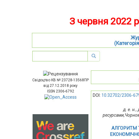
З червня 2022 
Жур
(Категорія
Свідоцтво КВ № 23728-13568ПР
від 27.12.2018 року
ISSN 2306-6792
DOI:
10.32702/2306-67
д. е. н
ресурсами,Чорном
АЛГОРИТМ 
ЕКОНОМІЧН