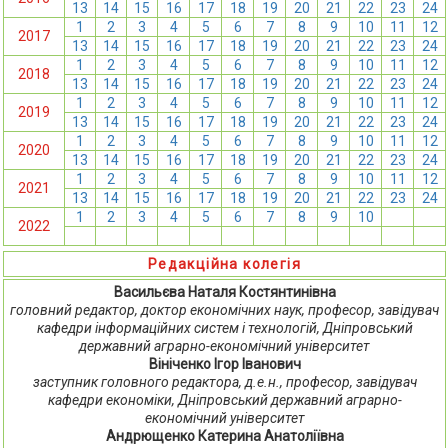
13
14
15
16
17
18
19
20
21
22
23
24
1
2
3
4
5
6
7
8
9
10
11
12
2017
13
14
15
16
17
18
19
20
21
22
23
24
1
2
3
4
5
6
7
8
9
10
11
12
2018
13
14
15
16
17
18
19
20
21
22
23
24
1
2
3
4
5
6
7
8
9
10
11
12
2019
13
14
15
16
17
18
19
20
21
22
23
24
1
2
3
4
5
6
7
8
9
10
11
12
2020
13
14
15
16
17
18
19
20
21
22
23
24
1
2
3
4
5
6
7
8
9
10
11
12
2021
13
14
15
16
17
18
19
20
21
22
23
24
1
2
3
4
5
6
7
8
9
10
11
12
2022
13
14
15
16
17
18
19
20
21
22
23
24
Редакційна колегія
Васильєва Наталя Костянтинівна
головний редактор, доктор економічних наук, професор, завідувач
кафедри інформаційних систем і технологій, Дніпровський
державний аграрно-економічний університет
Вініченко Ігор Іванович
заступник головного редактора, д.е.н., професор, завідувач
кафедри економіки, Дніпровський державний аграрно-
економічний університет
Андрющенко Катерина Анатоліївна