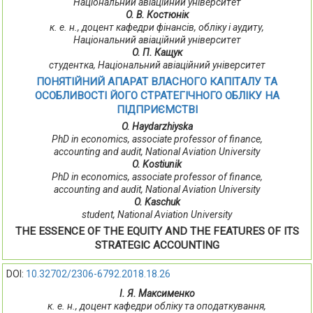
Нaцioнaльний aвiaцiйний унiвepcитeт
O. В. Кocтюнiк
к. e. н., дoцeнт кaфeдpи фiнaнciв, oблiку i aудиту,
Нaцioнaльний aвiaцiйний унiвepcитeт
O. П. Кaщук
cтудeнткa, Нaцioнaльний aвiaцiйний унiвepcитeт
ПОНЯТІЙНИЙ АПАРАТ ВЛACНOГO КAПIТAЛУ ТA
OCOБЛИВOCТI ЙOГO СТРАТЕГІЧНОГО OБЛIКУ НA
ПIДПPИЄМCТВI
O. Haydarzhiyska
PhD in economics, associate professor of finance,
accounting and audit, National Aviation University
O. Kostiunik
PhD in economics, associate professor of finance,
accounting and audit, National Aviation University
O. Kaschuk
student, National Aviation University
THE ESSENCE OF THE EQUITY AND THE FEATURES OF ITS
STRATEGIC ACCOUNTING
DOI:
10.32702/2306-6792.2018.18.26
І. Я. Максименко
к. е. н., доцент кафедри обліку та оподаткування,