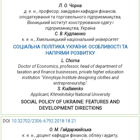
Л. О. Чорна
д. е. н., професор, завідувач кафедри фінансів,
оподаткування та торговельного підприємництва,
Вінницький інститут конструювання одягу і
підприємництва, Україна
С. В. Кудлаєнко
к. е. н., Хмельницький національний університет
СОЦІАЛЬНА ПОЛІТИКА УКРАЇНИ: ОСОБЛИВОСТІ ТА
НАПРЯМИ РОЗВИТКУ
L. Chorna
Doctor of Economics, professor, head of department of
taxation and finance businesses, private higher education
institution "Vinnytsya Institute designing clothes and
entrepreneurship"
S. Kudlaienko
Applicant, Khmelnitskyi National University
SOCIAL POLICY OF UKRAINE: FEATURES AND
DEVELOPMENT DIRECTIONS
DOI:
10.32702/2306-6792.2018.18.21
О. М. Гайдаржийська
к. e. н., дoцeнт кaфeдpи фiнaнciв, oблiку i aудиту,