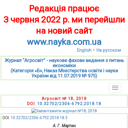
Редакція працює
З червня 2022 р. ми перейшли
на новий сайт
www.nayka.com.ua
English
•
На русском
Журнал “Агросвіт” - наукове фахове видання з питань
економіки
(Категорія «Б», Наказ Міністерства освіти і науки
України від 11.07.2019 № 975)
Toggle
naviga
Агросвіт № 18, 2018
DOI:
10.32702/2306-6792.2018.18
DOI:
10.32702/2306-6792.2018.18.3
А. Г. Мартин