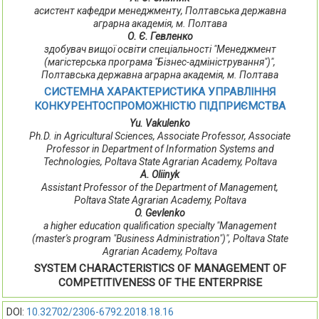
асистент кафедри менеджменту, Полтавська державна
аграрна академія, м. Полтава
О. Є. Гевленко
здобувач вищої освіти спеціальності "Менеджмент
(магістерська програма "Бізнес-адміністрування")",
Полтавська державна аграрна академія, м. Полтава
СИСТЕМНА ХАРАКТЕРИСТИКА УПРАВЛІННЯ
КОНКУРЕНТОСПРОМОЖНІСТЮ ПІДПРИЄМСТВА
Yu. Vakulenko
Ph.D. in Agricultural Sciences, Associate Professor, Associate
Professor in Department of Information Systems and
Technologies, Poltava State Agrarian Academy, Poltava
A. Oliіnyk
Assistant Professor of the Department of Management,
Poltava State Agrarian Academy, Poltava
O. Gevlenko
a higher education qualification specialty "Management
(master's program "Business Administration")", Poltava State
Agrarian Academy, Poltava
SYSTEM CHARACTERISTICS OF MANAGEMENT OF
COMPETITIVENESS OF THE ENTERPRISE
DOI:
10.32702/2306-6792.2018.18.16