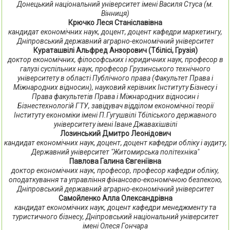
Донецький національний університет імені Василя Стуса (м.
Вінниця)
Крючко Леся Станіславівна
кандидат економічних наук, доцент, доцент кафедри маркетингу,
Дніпровський державний аграрно-економічний університет
Кураташвілі Альфред Анзорович (Тбілісі, Грузія)
доктор економічних, філософських і юридичних наук, професор в
галузі суспільних наук, професор Грузинського технічного
університету в області Публічного права (Факультет Права і
Міжнародних відносин), науковий керівник Інституту Бізнесу і
Права факультетів Права і Міжнародних відносин і
Бізнестехнологій ГТУ, завідувач відділом економічної теорії
Інституту економіки імені П.Гугушвілі Тбіліського державного
університету імені Іване Джавахішвілі
Лозинський Дмитро Леонідович
кандидат економічних наук, доцент, доцент кафедри обліку і аудиту,
Державний університет "Житомирська політехніка"
Павлова Галина Євгеніївна
доктор економічних наук, професор, професор кафедри обліку,
оподаткування та управління фінансово-економічною безпекою,
Дніпровський державний аграрно-економічний університет
Самойленко Алла Олександрівна
кандидат економічних наук, доцент кафедри менеджменту та
туристичного бізнесу, Дніпровський національний університет
імені Олеся Гончара