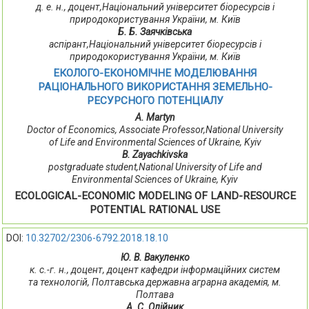
д. е. н., доцент,Національний університет біоресурсів і
природокористування України, м. Київ
Б. Б. Заячківська
аспірант,Національний університет біоресурсів і
природокористування України, м. Київ
ЕКОЛОГО-ЕКОНОМІЧНЕ МОДЕЛЮВАННЯ
РАЦІОНАЛЬНОГО ВИКОРИСТАННЯ ЗЕМЕЛЬНО-
РЕСУРСНОГО ПОТЕНЦІАЛУ
A. Martyn
Doctor of Economics, Associate Professor,National University
of Life and Environmental Sciences of Ukraine, Kyiv
B. Zayachkivska
postgraduate student,National University of Life and
Environmental Sciences of Ukraine, Kyiv
ECOLOGICAL-ECONOMIC MODELING OF LAND-RESOURCE
POTENTIAL RATIONAL USE
DOI:
10.32702/2306-6792.2018.18.10
Ю. В. Вакуленко
к. с.-г. н., доцент, доцент кафедри інформаційних систем
та технологій, Полтавська державна аграрна академія, м.
Полтава
А. С. Олійник