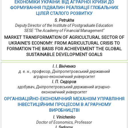
ЕКОНОМІКИ УКРАЇНИ: ВІД АГРАРНОЇ КРИЗИ ДО
ФОРМУВАННЯ ПІДВАЛИН РЕАЛІЗАЦІЇ ГЛОБАЛЬНИХ
ЦІЛЕЙ СТАЛОГО РОЗВИТКУ
S. Petrukha
Deputy Director of the Institute of Postgraduate Education
SESE "The Academy of Financial Management"
MARKET TRANSFORMATION OF AGRICULTURAL SECTOR OF
UKRAINE'S ECONOMY: FROM AGRICULTURAL CRISIS TO
FORMATION THE BASIS FOR ACHIEVEMENT THE GLOBAL
SUSTAINABLE DEVELOPMENT GOALS
І. І. Вініченко
д. е. н., професор, Дніпропетровський державний
аграрно-економічний університет
І. П. Сидоров
здобувач, Дніпропетровський державний аграрно-
економічний університет
ОРГАНІЗАЦІЙНО-ЕКОНОМІЧНИЙ МЕХАНІЗМ УПРАВЛІННЯ
ІНВЕСТИЦІЙНИМ ПРОЦЕСОМ В АГРАРНОМУ
ВИРОБНИЦТВІ
І. Vіnіchenko
Doctor of Economics, Professor
I. Sydorov