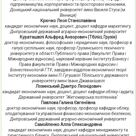
підприємництва, корпоративної та просторової економіки,
Донецький національний університет імені Василя Стуса (м.
Вінниця)
Крючко Леся Станіславівна
кандидат економічних наук, доцент, доцент кафедри маркетингу,
Дніпровський державний аграрно-економічний університет
Кураташвілі Альфред Анзорович (Тбілісі, Грузія)
доктор економічних, філософських і юридичних наук, професор в
галузі суспільних наук, професор Грузинського технічного
університету в області Публічного права (Факультет Права і
Міжнародних відносин), науковий керівник Інституту Бізнесу і
Права факультетів Права і Міжнародних відносин і
Бізнестехнологій ГТУ, завідувач відділом економічної теорії
Інституту економіки імені П.Гугушвілі Тбіліського державного
університету імені Іване Джавахішвілі
Лозинський Дмитро Леонідович
кандидат економічних наук, доцент, доцент кафедри обліку і аудиту,
Державний університет "Житомирська політехніка"
Павлова Галина Євгеніївна
доктор економічних наук, професор, професор кафедри обліку,
оподаткування та управління фінансово-економічною безпекою,
Дніпровський державний аграрно-економічний університет
Самойленко Алла Олександрівна
кандидат економічних наук, доцент кафедри менеджменту та
туристичного бізнесу, Дніпровський національний університет