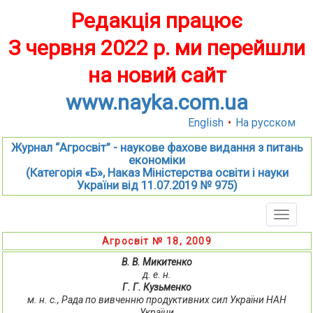
Редакція працює
З червня 2022 р. ми перейшли
на новий сайт
www.nayka.com.ua
English
•
На русском
Журнал “Агросвіт” - наукове фахове видання з питань
економіки
(Категорія «Б», Наказ Міністерства освіти і науки
України від 11.07.2019 № 975)
Toggle
naviga
Агросвіт № 18, 2009
В. В. Микитенко
д. е. н.
Г. Г. Кузьменко
м. н. с., Рада по вивченню продуктивних сил України НАН
України