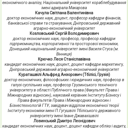
економічного аналізу, Національний університет кораблебудування
імені адмірала Макарова
Качула Світлана Валентинівна
доктор економічних наук, доцент, професор кафедри фінансів,
банківської справи та страхування, Дніпровський державний
аграрно-економічний університет
Козловський Сергій Володимирович
доктор економічних наук, професор, професор кафедри
підприємництва, корпоративної та просторової економіки,
Донецький національний університет імені Василя Стуса (м.
Вінниця)
Крючко Леся Станіславівна
кандидат економічних наук, доцент, доцент кафедри маркетингу,
Дніпровський державний аграрно-економічний університет
Кураташвілі Альфред Анзорович (Тбілісі, Грузія)
доктор економічних, філософських і юридичних наук, професор в
галузі суспільних наук, професор Грузинського технічного
університету в області Публічного права (Факультет Права і
Міжнародних відносин), науковий керівник Інституту Бізнесу і
Права факультетів Права і Міжнародних відносин і
Бізнестехнологій ГТУ, завідувач відділом економічної теорії
Інституту економіки імені П.Гугушвілі Тбіліського державного
університету імені Іване Джавахішвілі
Лозинський Дмитро Леонідович
кандидат економічних наук, доцент, доцент кафедри обліку і аудиту,