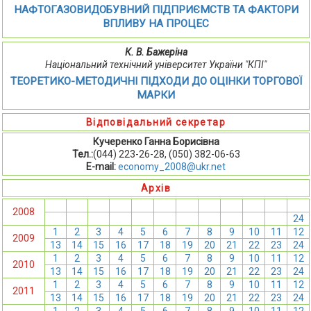
НАФТОГАЗОВИДОБУВНИЙ ПІДПРИЄМСТВ ТА ФАКТОРИ
ВПЛИВУ НА ПРОЦЕС
К. В. Бажеріна
Національний технічний університет України "КПІ"
ТЕОРЕТИКО-МЕТОДИЧНІ ПІДХОДИ ДО ОЦІНКИ ТОРГОВОЇ
МАРКИ
Відповідальний секретар
Кучеренко Ганна Борисівна
Тел.:
(044) 223-26-28, (050) 382-06-63
E-mail:
economy_2008@ukr.net
Архів
1
2
3
4
5
6
7
8
9
10
11
12
2008
13
14
15
16
17
18
19
20
21
22
23
24
1
2
3
4
5
6
7
8
9
10
11
12
2009
13
14
15
16
17
18
19
20
21
22
23
24
1
2
3
4
5
6
7
8
9
10
11
12
2010
13
14
15
16
17
18
19
20
21
22
23
24
1
2
3
4
5
6
7
8
9
10
11
12
2011
13
14
15
16
17
18
19
20
21
22
23
24