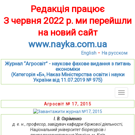
Редакція працює
З червня 2022 р. ми перейшли
на новий сайт
www.nayka.com.ua
English
•
На русском
Журнал “Агросвіт” - наукове фахове видання з питань
економіки
(Категорія «Б», Наказ Міністерства освіти і науки
України від 11.07.2019 № 975)
Toggle
naviga
Агросвіт № 17, 2015
І. В. Охріменко
д. е. н., професор, завідувач кафедри біржової діяльності,
Національний університет біоресурсів і