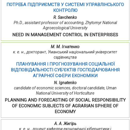
ПОТРЕБА ПІДПРИЄМСТВ У СИСТЕМІ УПРАВЛІНСЬКОГО
КОНТРОЛЮ
R. Savchenko
Ph.D., assistant professor of accounting, Zhytomyr National
Agroecological University
NEED IN MANAGEMENT CONTROL IN ENTERPRISES
М. М. Ігнатенко
к. е. н., докторант, Уманський національний університет
садівництва
ПЛАНУВАННЯ І ПРОГНОЗУВАННЯ СОЦІАЛЬНОЇ
ВІДПОВІДАЛЬНОСТІ СУБ'ЄКТІВ ГОСПОДАРЮВАННЯ
АГРАРНОЇ СФЕРИ ЕКОНОМІКИ
N. Ignatenko
candidate of economic sciences, doctoral candidate, Uman
National University of Horticulture
PLANNING AND FORECASTING OF SOCIAL RESPONSIBILITY
OF ECONOMIC SUBJECTS OF AGRARIAN SPHERE OF
ECONOMY
А. А. Жигірь
к. е. н., доцент кафедри економічної кібернетики і