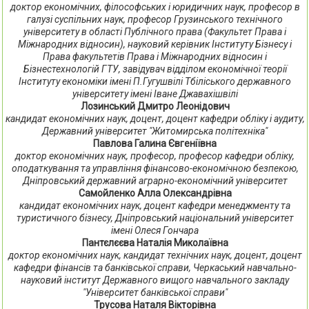
доктор економічних, філософських і юридичних наук, професор в
галузі суспільних наук, професор Грузинського технічного
університету в області Публічного права (Факультет Права і
Міжнародних відносин), науковий керівник Інституту Бізнесу і
Права факультетів Права і Міжнародних відносин і
Бізнестехнологій ГТУ, завідувач відділом економічної теорії
Інституту економіки імені П.Гугушвілі Тбіліського державного
університету імені Іване Джавахішвілі
Лозинський Дмитро Леонідович
кандидат економічних наук, доцент, доцент кафедри обліку і аудиту,
Державний університет "Житомирська політехніка"
Павлова Галина Євгеніївна
доктор економічних наук, професор, професор кафедри обліку,
оподаткування та управління фінансово-економічною безпекою,
Дніпровський державний аграрно-економічний університет
Самойленко Алла Олександрівна
кандидат економічних наук, доцент кафедри менеджменту та
туристичного бізнесу, Дніпровський національний університет
імені Олеся Гончара
Пантєлєєва Наталія Миколаївна
доктор економічних наук, кандидат технічних наук, доцент, доцент
кафедри фінансів та банківської справи, Черкаський навчально-
науковий інститут Державного вищого навчального закладу
"Університет банківської справи"
Трусова Наталя Вікторівна