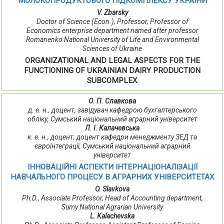
МОЛОКОПРОДУКТОВОГО ПІДКОМПЛЕКСУ УКРАЇНИ
V. Zbarsky
Doctor of Science (Econ.), Professor, Professor of
Economics enterprise department named after professor
Romanenko National University of Life and Environmental
Sciences of Ukraine
ORGANIZATIONAL AND LEGAL ASPECTS FOR THE
FUNCTIONING OF UKRAINIAN DAIRY PRODUCTION
SUBCOMPLEX
О. П. Славкова
д. е. н., доцент, завідувач кафедрою бухгалтерського
обліку, Сумський національний аграрний університет
Л. І. Калачевська
к. е. н., доцент, доцент кафедри менеджменту ЗЕД та
євроінтеграції, Сумський національний аграрний
університет
ІННОВАЦІЙНІ АСПЕКТИ ІНТЕРНАЦІОНАЛІЗАЦІЇ
НАВЧАЛЬНОГО ПРОЦЕСУ В АГРАРНИХ УНІВЕРСИТЕТАХ
O. Slavkova
Ph.D., Associate Professor, Head of Accounting department,
Sumy National Agrarian University
L. Kalachevska