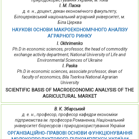
природокористування України, м. Київ
І. М. Паска
д. е. н., доцент, декан економічного факультету,
Білоцерківський національний аграрний університет, м.
Біла Церква
НАУКОВІ ОСНОВИ МАКРОЕКОНОМІЧНОГО АНАЛІЗУ
АГРАРНОГО РИНКУ
I. Okhrimenko
Ph.D in economic sciences, professor, the head of commodity
exchange activity department, National University of Life and
Environmental Sciences of Ukraine
I. Paska
Ph.D in economic sciences, associate professor, dean of
faculty of economics, Bila Tserkva National Agrarian
University
SCIENTIFIC BASIS OF MACROECONOMIC ANALYSIS OF THE
AGRICULTURAL MARKET
В. К. Збарський
д. е. н., професор, професор кафедри економіки
підприємства ім. професора Романенка, Національний
університет біоресурсів і природокористування України
ОРГАНІЗАЦІЙНО-ПРАВОВІ ОСНОВИ ФУНКЦІОНУВАННЯ