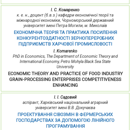
І. С. Комаренко
к. е. н., доцент (б.в.з.) кафедри економічної теорії та
міжнародної економіки, Чорноморський державний
університет імені Петра Могили, м. Миколаїв
ЕКОНОМІЧНА ТЕОРІЯ ТА ПРАКТИКА ПОСИЛЕННЯ
КОНКУРЕНТОЗДАТНОСТІ ЗЕРНОПЕРЕРОБНИХ
ПІДПРИЄМСТВ ХАРЧОВОЇ ПРОМИСЛОВОСТІ
I. Komarenko
PhD in Economics, The Department of Economic Theory and
International Economy, Petro Mohyla Black Sea State
University
ECONOMIC THEORY AND PRACTICE OF FOOD INDUSTRY
GRAIN-PROCESSING ENTERPRISES COMPETITIVENESS
ENHANCING
І. І. Садовий
аспірант, Харківський національний аграрний
університет імені В.В. Докучаєва
ПРОЕКТУВАННЯ СІВОЗМІН В ФЕРМЕРСЬКИХ
ГОСПОДАРСТВАХ ЗА ДОПОМОГОЮ ЛІНІЙНОГО
ПРОГРАМУВАННЯ