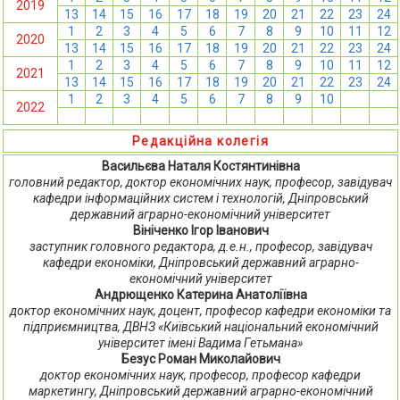
2019
13
14
15
16
17
18
19
20
21
22
23
24
1
2
3
4
5
6
7
8
9
10
11
12
2020
13
14
15
16
17
18
19
20
21
22
23
24
1
2
3
4
5
6
7
8
9
10
11
12
2021
13
14
15
16
17
18
19
20
21
22
23
24
1
2
3
4
5
6
7
8
9
10
11
12
2022
13
14
15
16
17
18
19
20
21
22
23
24
Редакційна колегія
Васильєва Наталя Костянтинівна
головний редактор, доктор економічних наук, професор, завідувач
кафедри інформаційних систем і технологій, Дніпровський
державний аграрно-економічний університет
Вініченко Ігор Іванович
заступник головного редактора, д.е.н., професор, завідувач
кафедри економіки, Дніпровський державний аграрно-
економічний університет
Андрющенко Катерина Анатоліївна
доктор економічних наук, доцент, професор кафедри економіки та
підприємництва, ДВНЗ «Київський національний економічний
університет імені Вадима Гетьмана»
Безус Роман Миколайович
доктор економічних наук, професор, професор кафедри
маркетингу, Дніпровський державний аграрно-економічний