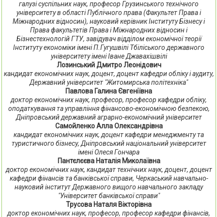
галузі суспільних наук, професор Грузинського технічного
університету в області Публічного права (Факультет Права і
Міжнародних відносин), науковий керівник Інституту Бізнесу і
Права факультетів Права і Міжнародних відносин і
Бізнестехнологій ГТУ, завідувач відділом економічної теорії
Інституту економіки імені П.Гугушвілі Тбіліського державного
університету імені Іване Джавахішвілі
Лозинський Дмитро Леонідович
кандидат економічних наук, доцент, доцент кафедри обліку і аудиту,
Державний університет "Житомирська політехніка"
Павлова Галина Євгеніївна
доктор економічних наук, професор, професор кафедри обліку,
оподаткування та управління фінансово-економічною безпекою,
Дніпровський державний аграрно-економічний університет
Самойленко Алла Олександрівна
кандидат економічних наук, доцент кафедри менеджменту та
туристичного бізнесу, Дніпровський національний університет
імені Олеся Гончара
Пантєлєєва Наталія Миколаївна
доктор економічних наук, кандидат технічних наук, доцент, доцент
кафедри фінансів та банківської справи, Черкаський навчально-
науковий інститут Державного вищого навчального закладу
"Університет банківської справи"
Трусова Наталя Вікторівна
доктор економічних наук, професор, професор кафедри фінансів,