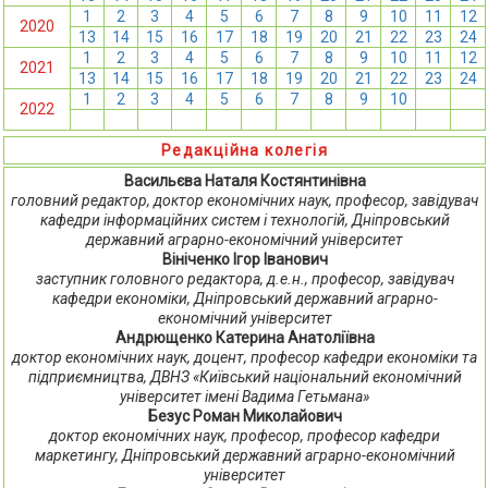
1
2
3
4
5
6
7
8
9
10
11
12
2020
13
14
15
16
17
18
19
20
21
22
23
24
1
2
3
4
5
6
7
8
9
10
11
12
2021
13
14
15
16
17
18
19
20
21
22
23
24
1
2
3
4
5
6
7
8
9
10
11
12
2022
13
14
15
16
17
18
19
20
21
22
23
24
Редакційна колегія
Васильєва Наталя Костянтинівна
головний редактор, доктор економічних наук, професор, завідувач
кафедри інформаційних систем і технологій, Дніпровський
державний аграрно-економічний університет
Вініченко Ігор Іванович
заступник головного редактора, д.е.н., професор, завідувач
кафедри економіки, Дніпровський державний аграрно-
економічний університет
Андрющенко Катерина Анатоліївна
доктор економічних наук, доцент, професор кафедри економіки та
підприємництва, ДВНЗ «Київський національний економічний
університет імені Вадима Гетьмана»
Безус Роман Миколайович
доктор економічних наук, професор, професор кафедри
маркетингу, Дніпровський державний аграрно-економічний
університет