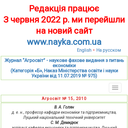
Редакція працює
З червня 2022 р. ми перейшли
на новий сайт
www.nayka.com.ua
English
•
На русском
Журнал “Агросвіт” - наукове фахове видання з питань
економіки
(Категорія «Б», Наказ Міністерства освіти і науки
України від 11.07.2019 № 975)
Toggle
naviga
Агросвіт № 15, 2010
В. А. Голян
д. е. н., професор кафедри економіки та підприємництва,
Луцький національний технічний університет
С. М. Демидюк
аспірант кафедри економіки та підприємництва, Луцький