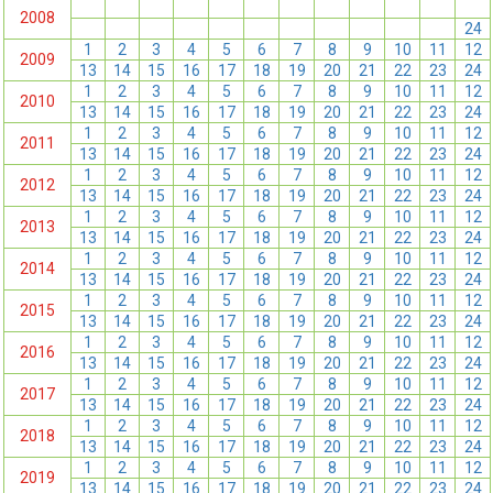
1
2
3
4
5
6
7
8
9
10
11
12
2008
13
14
15
16
17
18
19
20
21
22
23
24
1
2
3
4
5
6
7
8
9
10
11
12
2009
13
14
15
16
17
18
19
20
21
22
23
24
1
2
3
4
5
6
7
8
9
10
11
12
2010
13
14
15
16
17
18
19
20
21
22
23
24
1
2
3
4
5
6
7
8
9
10
11
12
2011
13
14
15
16
17
18
19
20
21
22
23
24
1
2
3
4
5
6
7
8
9
10
11
12
2012
13
14
15
16
17
18
19
20
21
22
23
24
1
2
3
4
5
6
7
8
9
10
11
12
2013
13
14
15
16
17
18
19
20
21
22
23
24
1
2
3
4
5
6
7
8
9
10
11
12
2014
13
14
15
16
17
18
19
20
21
22
23
24
1
2
3
4
5
6
7
8
9
10
11
12
2015
13
14
15
16
17
18
19
20
21
22
23
24
1
2
3
4
5
6
7
8
9
10
11
12
2016
13
14
15
16
17
18
19
20
21
22
23
24
1
2
3
4
5
6
7
8
9
10
11
12
2017
13
14
15
16
17
18
19
20
21
22
23
24
1
2
3
4
5
6
7
8
9
10
11
12
2018
13
14
15
16
17
18
19
20
21
22
23
24
1
2
3
4
5
6
7
8
9
10
11
12
2019
13
14
15
16
17
18
19
20
21
22
23
24