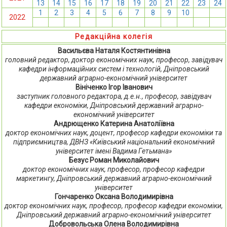
13
14
15
16
17
18
19
20
21
22
23
24
1
2
3
4
5
6
7
8
9
10
11
12
2022
13
14
15
16
17
18
19
20
21
22
23
24
Редакційна колегія
Васильєва Наталя Костянтинівна
головний редактор, доктор економічних наук, професор, завідувач
кафедри інформаційних систем і технологій, Дніпровський
державний аграрно-економічний університет
Вініченко Ігор Іванович
заступник головного редактора, д.е.н., професор, завідувач
кафедри економіки, Дніпровський державний аграрно-
економічний університет
Андрющенко Катерина Анатоліївна
доктор економічних наук, доцент, професор кафедри економіки та
підприємництва, ДВНЗ «Київський національний економічний
університет імені Вадима Гетьмана»
Безус Роман Миколайович
доктор економічних наук, професор, професор кафедри
маркетингу, Дніпровський державний аграрно-економічний
університет
Гончаренко Оксана Володимирівна
доктор економічних наук, професор, професор кафедри економіки,
Дніпровський державний аграрно-економічний університет
Добровольська Олена Володимирівна