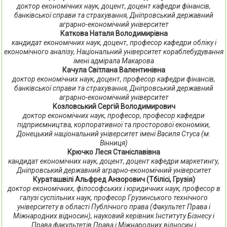
доктор економічних наук, доцент, доцент кафедри фінансів,
банківської справи та страхування, Дніпровський державний
аграрно-економічний університет
Каткова Наталя Володимирівна
кандидат економічних наук, доцент, професор кафедри обліку і
економічного аналізу, Національний університет кораблебудування
імені адмірала Макарова
Качула Світлана Валентинівна
доктор економічних наук, доцент, професор кафедри фінансів,
банківської справи та страхування, Дніпровський державний
аграрно-економічний університет
Козловський Сергій Володимирович
доктор економічних наук, професор, професор кафедри
підприємництва, корпоративної та просторової економіки,
Донецький національний університет імені Василя Стуса (м.
Вінниця)
Крючко Леся Станіславівна
кандидат економічних наук, доцент, доцент кафедри маркетингу,
Дніпровський державний аграрно-економічний університет
Кураташвілі Альфред Анзорович (Тбілісі, Грузія)
доктор економічних, філософських і юридичних наук, професор в
галузі суспільних наук, професор Грузинського технічного
університету в області Публічного права (Факультет Права і
Міжнародних відносин), науковий керівник Інституту Бізнесу і
Права факультетів Права і Міжнародних відносин і