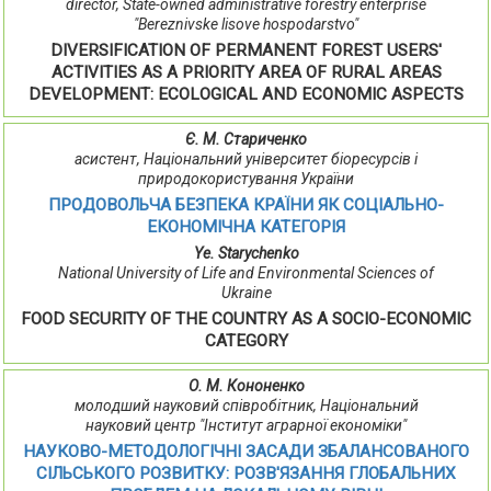
director, State-owned administrative forestry enterprise
"Bereznivske lisove hospodarstvo"
DIVERSIFICATION OF PERMANENT FOREST USERS'
ACTIVITIES AS A PRIORITY AREA OF RURAL AREAS
DEVELOPMENT: ECOLOGICAL AND ECONOMIC ASPECTS
Є. М. Стариченко
асистент, Національний університет біоресурсів і
природокористування України
ПРОДОВОЛЬЧА БЕЗПЕКА КРАЇНИ ЯК СОЦІАЛЬНО-
ЕКОНОМІЧНА КАТЕГОРІЯ
Ye. Starychenko
National University of Life and Environmental Sciences of
Ukraine
FOOD SECURITY OF THE COUNTRY AS A SOCIO-ECONOMIC
CATEGORY
О. М. Кононенко
молодший науковий співробітник, Національний
науковий центр "Інститут аграрної економіки"
НАУКОВО-МЕТОДОЛОГІЧНІ ЗАСАДИ ЗБАЛАНСОВАНОГО
СІЛЬСЬКОГО РОЗВИТКУ: РОЗВ'ЯЗАННЯ ГЛОБАЛЬНИХ