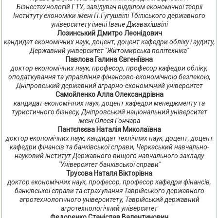
Бізнестехнологій ГТУ, завідувач відділом економічної теорії
Інституту економіки імені П.Гугушвілі Тбіліського державного
університету імені Іване Джавахішвілі
Лозинський Дмитро Леонідович
кандидат економічних наук, доцент, доцент кафедри обліку і аудиту,
Державний університет "Житомирська політехніка"
Павлова Галина Євгеніївна
доктор економічних наук, професор, професор кафедри обліку,
оподаткування та управління фінансово-економічною безпекою,
Дніпровський державний аграрно-економічний університет
Самойленко Алла Олександрівна
кандидат економічних наук, доцент кафедри менеджменту та
туристичного бізнесу, Дніпровський національний університет
імені Олеся Гончара
Пантєлєєва Наталія Миколаївна
доктор економічних наук, кандидат технічних наук, доцент, доцент
кафедри фінансів та банківської справи, Черкаський навчально-
науковий інститут Державного вищого навчального закладу
"Університет банківської справи"
Трусова Наталя Вікторівна
доктор економічних наук, професор, професор кафедри фінансів,
банківської справи та страхування Таврійського державного
агротехнологічного університету, Таврійський державний
агротехнологічний університет
Федоренко Станіслав Валентинович