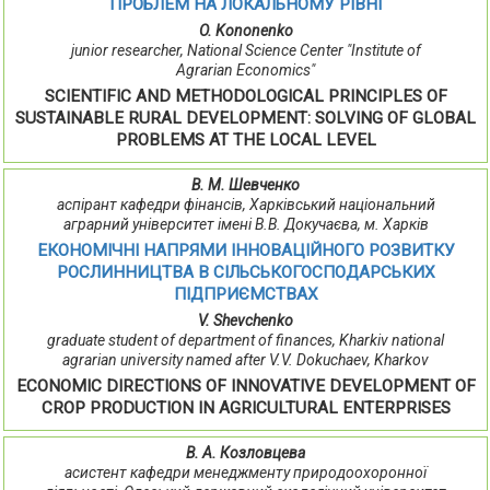
ПРОБЛЕМ НА ЛОКАЛЬНОМУ РІВНІ
O. Kononenko
junior researcher, National Science Center "Institute of
Agrarian Economics"
SCIENTIFIC AND METHODOLOGICAL PRINCIPLES OF
SUSTAINABLE RURAL DEVELOPMENT: SOLVING OF GLOBAL
PROBLEMS AT THE LOCAL LEVEL
В. М. Шевченко
аспірант кафедри фінансів, Харківський національний
аграрний університет імені В.В. Докучаєва, м. Харків
ЕКОНОМІЧНІ НАПРЯМИ ІННОВАЦІЙНОГО РОЗВИТКУ
РОСЛИННИЦТВА В СІЛЬСЬКОГОСПОДАРСЬКИХ
ПІДПРИЄМСТВАХ
V. Shevchenko
graduate student of department of finances, Kharkiv national
agrarian university named after V.V. Dokuchaev, Kharkov
ECONOMIC DIRECTIONS OF INNOVATIVE DEVELOPMENT OF
CROP PRODUCTION IN AGRICULTURAL ENTERPRISES
В. А. Козловцева
асистент кафедри менеджменту природоохоронної