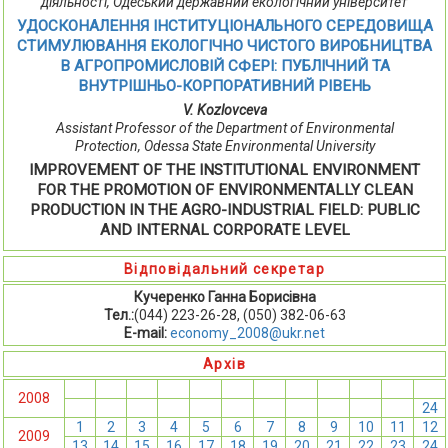
діяльності, Одеський державний екологічний університет
УДОСКОНАЛЕННЯ ІНСТИТУЦІОНАЛЬНОГО СЕРЕДОВИЩА
СТИМУЛЮВАННЯ ЕКОЛОГІЧНО ЧИСТОГО ВИРОБНИЦТВА
В АГРОПРОМИСЛОВІЙ СФЕРІ: ПУБЛІЧНИЙ ТА
ВНУТРІШНЬО-КОРПОРАТИВНИЙ РІВЕНЬ
V. Kozlovceva
Assistant Professor of the Department of Environmental
Protection, Odessa State Environmental University
IMPROVEMENT OF THE INSTITUTIONAL ENVIRONMENT
FOR THE PROMOTION OF ENVIRONMENTALLY CLEAN
PRODUCTION IN THE AGRO-INDUSTRIAL FIELD: PUBLIC
AND INTERNAL CORPORATE LEVEL
Відповідальний секретар
Кучеренко Ганна Борисівна
Тел.:
(044) 223-26-28, (050) 382-06-63
E-mail:
economy_2008@ukr.net
Архів
1
2
3
4
5
6
7
8
9
10
11
12
2008
13
14
15
16
17
18
19
20
21
22
23
24
1
2
3
4
5
6
7
8
9
10
11
12
2009
13
14
15
16
17
18
19
20
21
22
23
24