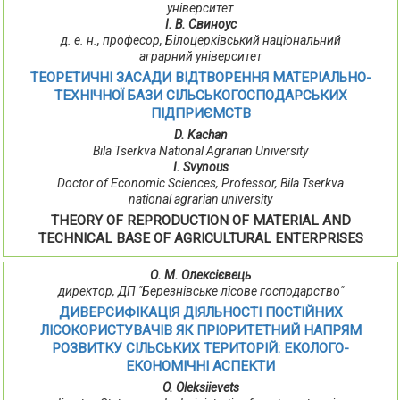
університет
І. В. Свиноус
д. е. н., професор, Білоцерківський національний
аграрний університет
ТЕОРЕТИЧНІ ЗАСАДИ ВІДТВОРЕННЯ МАТЕРІАЛЬНО-
ТЕХНІЧНОЇ БАЗИ СІЛЬСЬКОГОСПОДАРСЬКИХ
ПІДПРИЄМСТВ
D. Kachan
Bila Tserkva National Agrarian University
I. Svynous
Doctor of Economic Sciences, Professor, Bila Tserkva
national agrarian university
THEORY OF REPRODUCTION OF MATERIAL AND
TECHNICAL BASE OF AGRICULTURAL ENTERPRISES
О. М. Олексієвець
директор, ДП "Березнівське лісове господарство"
ДИВЕРСИФІКАЦІЯ ДІЯЛЬНОСТІ ПОСТІЙНИХ
ЛІСОКОРИСТУВАЧІВ ЯК ПРІОРИТЕТНИЙ НАПРЯМ
РОЗВИТКУ СІЛЬСЬКИХ ТЕРИТОРІЙ: ЕКОЛОГО-
ЕКОНОМІЧНІ АСПЕКТИ
O. Oleksiievets