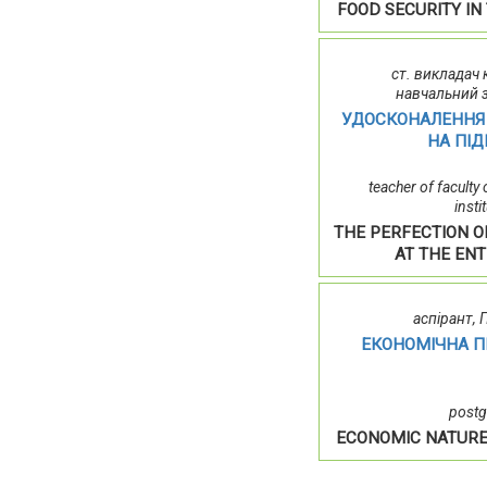
FOOD SECURITY I
ст. викладач
навчальний з
УДОСКОНАЛЕННЯ 
НА ПІ
teacher of faculty
insti
THE PERFECTION 
AT THE EN
аспірант,
ЕКОНОМІЧНА П
postg
ECONOMIC NATURE