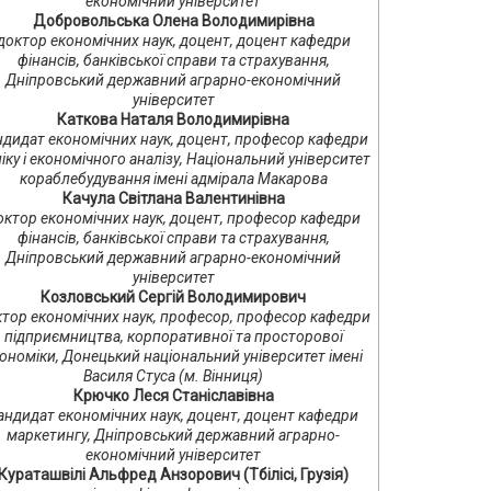
економічний університет
Добровольська Олена Володимирівна
доктор економічних наук, доцент, доцент кафедри
фінансів, банківської справи та страхування,
Дніпровський державний аграрно-економічний
університет
Каткова Наталя Володимирівна
ндидат економічних наук, доцент, професор кафедри
іку і економічного аналізу, Національний університет
кораблебудування імені адмірала Макарова
Качула Світлана Валентинівна
октор економічних наук, доцент, професор кафедри
фінансів, банківської справи та страхування,
Дніпровський державний аграрно-економічний
університет
Козловський Сергій Володимирович
тор економічних наук, професор, професор кафедри
підприємництва, корпоративної та просторової
ономіки, Донецький національний університет імені
Василя Стуса (м. Вінниця)
Крючко Леся Станіславівна
андидат економічних наук, доцент, доцент кафедри
маркетингу, Дніпровський державний аграрно-
економічний університет
Кураташвілі Альфред Анзорович (Тбілісі, Грузія)