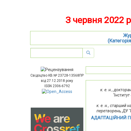
З червня 2022 
Жур
(Категорія
Свідоцтво КВ № 23728-13568ПР
від 27.12.2018 року
ISSN 2306-6792
к. е. н., доктор
"Інститут
к. е. н., старший 
перетворень, ДУ "
АДАПТАЦІЙНИЙ П