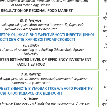
д
omic Sciences, associate Professor, Odessa national Academy
of food technology, Odessa
 REGULATION OF REGIONAL FOOD MARKET
ві
Ю. В. Тінтулов
нт кафедри інформаційних систем і технологій, Одеський
Бі
Державний Аграрний Університет
те
ЕТРИ ОЦІНКИ РІВНЯ ЕФЕКТИВНОСТІ ІНВЕСТИЦІЙНОЇ
ОСТІ ОБ'ЄКТІВ ХАРЧОВОЇ ПРОМИСЛОВОСТІ
к
Yu. Tintulov
об
rofessor, of Accounting and Auditing Odessa State Agrarian
University
ETER ESTIMATES LEVEL OF EFFICIENCY INVESTMENT
док
FACILITIES FOOD
С. М. Халатур
 кафедри фінансів, Дніпропетровський державний аграрно-
економічний університет
м
БЕЗПЕЧЕНІСТЬ В УМОВАХ ГЛОБАЛЬНОГО РОЗВИТКУ
СВІТОГОСПОДАРСЬКИХ ВІДНОСИН
S. Halatur
a finance, Dnipropetrovsk State Agrarian-Economics University
доц