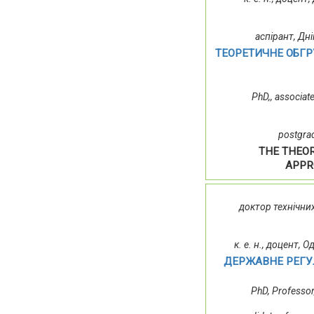
аспірант, Дн
ТЕОРЕТИЧНЕ ОБГР
PhD,, associat
postgrad
THE THEOR
APPR
доктор технічни
к. е. н., доцент,
ДЕРЖАВНЕ РЕГУ
PhD, Professo