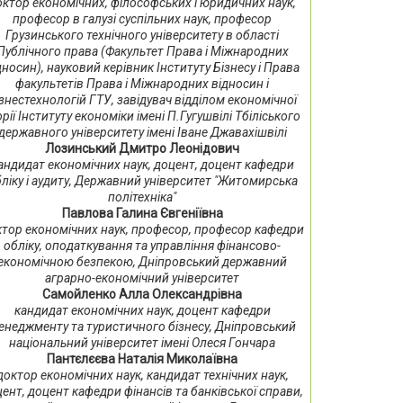
октор економічних, філософських і юридичних наук,
професор в галузі суспільних наук, професор
Грузинського технічного університету в області
Публічного права (Факультет Права і Міжнародних
дносин), науковий керівник Інституту Бізнесу і Права
факультетів Права і Міжнародних відносин і
знестехнологій ГТУ, завідувач відділом економічної
орії Інституту економіки імені П.Гугушвілі Тбіліського
державного університету імені Іване Джавахішвілі
Лозинський Дмитро Леонідович
андидат економічних наук, доцент, доцент кафедри
ліку і аудиту, Державний університет "Житомирська
політехніка"
Павлова Галина Євгеніївна
тор економічних наук, професор, професор кафедри
обліку, оподаткування та управління фінансово-
економічною безпекою, Дніпровський державний
аграрно-економічний університет
Самойленко Алла Олександрівна
кандидат економічних наук, доцент кафедри
енеджменту та туристичного бізнесу, Дніпровський
національний університет імені Олеся Гончара
Пантєлєєва Наталія Миколаївна
доктор економічних наук, кандидат технічних наук,
ент, доцент кафедри фінансів та банківської справи,