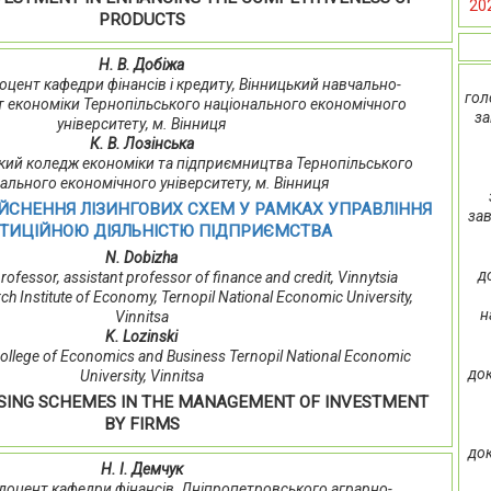
20
PRODUCTS
Н. В. Добіжа
, доцент кафедри фінансів і кредиту, Вінницький навчально-
гол
т економіки Тернопільського національного економічного
за
університету, м. Вінниця
К. В. Лозінська
ький коледж економіки та підприємництва Тернопільського
ального економічного університету, м. Вінниця
ІЙСНЕННЯ ЛІЗИНГОВИХ СХЕМ У РАМКАХ УПРАВЛІННЯ
зав
СТИЦІЙНОЮ ДІЯЛЬНІСТЮ ПІДПРИЄМСТВА
N. Dobizhа
д
professor, assistant professor of finance and credit, Vinnytsia
ch Institute of Economy, Ternopil National Economic University,
н
Vinnitsa
K. Lozinski
 College of Economics and Business Ternopil National Economic
док
University, Vinnitsa
ASING SCHEMES IN THE MANAGEMENT OF INVESTMENT
BY FIRMS
док
Н. І. Демчук
т, доцент кафедри фінансів, Дніпропетровського аграрно-