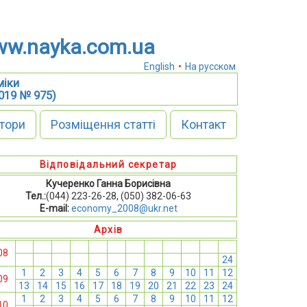
w.nayka.com.ua
English
•
На русском
міки
2019 № 975)
тори
Розміщення статті
Контакт
Відповідальний секретар
Кучеренко Ганна Борисівна
Тел.:
(044) 223-26-28, (050) 382-06-63
E-mail:
economy_2008@ukr.net
Архів
1
2
3
4
5
6
7
8
9
10
11
12
08
13
14
15
16
17
18
19
20
21
22
23
24
1
2
3
4
5
6
7
8
9
10
11
12
09
13
14
15
16
17
18
19
20
21
22
23
24
1
2
3
4
5
6
7
8
9
10
11
12
10