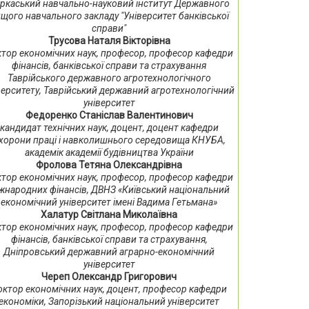
ркаський навчально-науковий інститут Державного
щого навчального закладу "Університет банківської
справи"
Трусова Наталя Вікторівна
тор економічних наук, професор, професор кафедри
фінансів, банківської справи та страхування
Таврійського державного агротехнологічного
верситету, Таврійський державний агротехнологічний
університет
Федоренко Станіслав Валентинович
кандидат технічних наук, доцент, доцент кафедри
хорони праці і навколишнього середовища КНУБА,
академік академії будівництва України
Фролова Тетяна Олександрівна
тор економічних наук, професор, професор кафедри
жнародних фінансів, ДВНЗ «Київський національний
економічний університет імені Вадима Гетьмана»
Халатур Світлана Миколаївна
тор економічних наук, професор, професор кафедри
фінансів, банківської справи та страхування,
Дніпровський державний аграрно-економічний
університет
Череп Олександр Григорович
октор економічних наук, доцент, професор кафедри
економіки, Запорізький національний університет