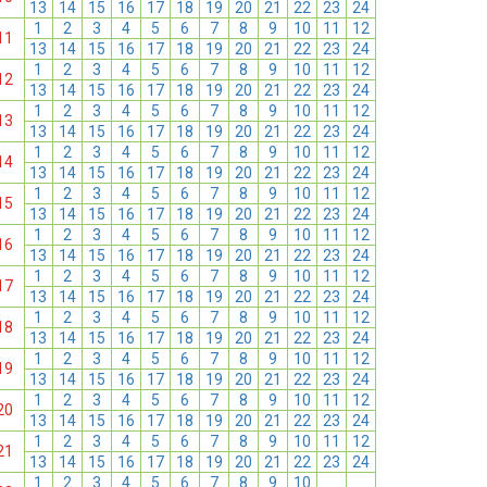
13
14
15
16
17
18
19
20
21
22
23
24
1
2
3
4
5
6
7
8
9
10
11
12
11
13
14
15
16
17
18
19
20
21
22
23
24
1
2
3
4
5
6
7
8
9
10
11
12
12
13
14
15
16
17
18
19
20
21
22
23
24
1
2
3
4
5
6
7
8
9
10
11
12
13
13
14
15
16
17
18
19
20
21
22
23
24
1
2
3
4
5
6
7
8
9
10
11
12
14
13
14
15
16
17
18
19
20
21
22
23
24
1
2
3
4
5
6
7
8
9
10
11
12
15
13
14
15
16
17
18
19
20
21
22
23
24
1
2
3
4
5
6
7
8
9
10
11
12
16
13
14
15
16
17
18
19
20
21
22
23
24
1
2
3
4
5
6
7
8
9
10
11
12
17
13
14
15
16
17
18
19
20
21
22
23
24
1
2
3
4
5
6
7
8
9
10
11
12
18
13
14
15
16
17
18
19
20
21
22
23
24
1
2
3
4
5
6
7
8
9
10
11
12
19
13
14
15
16
17
18
19
20
21
22
23
24
1
2
3
4
5
6
7
8
9
10
11
12
20
13
14
15
16
17
18
19
20
21
22
23
24
1
2
3
4
5
6
7
8
9
10
11
12
21
13
14
15
16
17
18
19
20
21
22
23
24
1
2
3
4
5
6
7
8
9
10
11
12