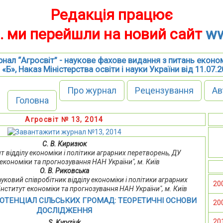
Редакція працює
р. ми перейшли на новий сайт
ww
нал “Агросвіт” - наукове фахове видання з питань еконо
 «Б», Наказ Міністерства освіти і науки України від 11.07.
Про журнал
Рецензування
Ав
Головна
Агросвіт № 13, 2014
С. В. Киризюк
ант відділу економіки і політики аграрних перетворень, ДУ
 економіки та прогнозування НАН України", м. Київ
О. В. Риковська
науковий співробітник відділу економіки і політики аграрних
20
Інститут економіки та прогнозування НАН України", м. Київ
ОТЕНЦІАЛ СІЛЬСЬКИХ ГРОМАД: ТЕОРЕТИЧНІ ОСНОВИ
20
ДОСЛІДЖЕННЯ
20
S. Kyryziuk