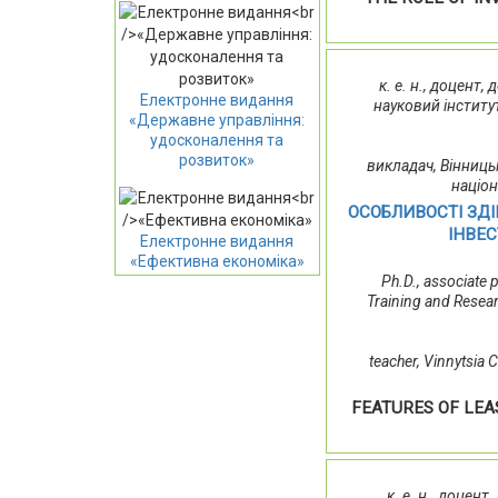
к. е. н., доцент
Електронне видання
науковий інститу
«Державне управління:
удосконалення та
розвиток»
викладач, Вінниц
націон
ОСОБЛИВОСТІ ЗД
ІНВЕ
Електронне видання
«Ефективна економіка»
Ph.D., associate 
Training and Resear
teacher, Vinnytsia
FEATURES OF LE
к. е. н., доцен