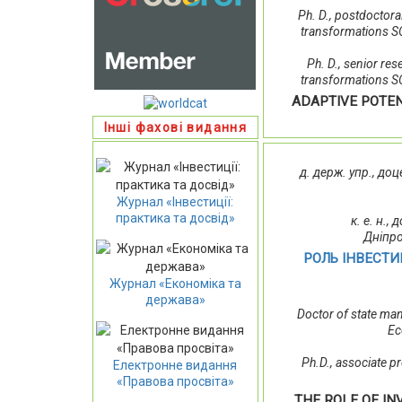
Ph. D., postdoctora
transformations SO
Ph. D., senior re
transformations SO
ADAPTIVE POTEN
Інші фахові видання
д. держ. упр., д
Журнал «Інвестиції:
практика та досвід»
к. е. н.
Дніпр
РОЛЬ ІНВЕСТ
Журнал «Економіка та
держава»
Doctor of state ma
Ec
Ph.D., associate 
Електронне видання
«Правова просвіта»
THE ROLE OF I