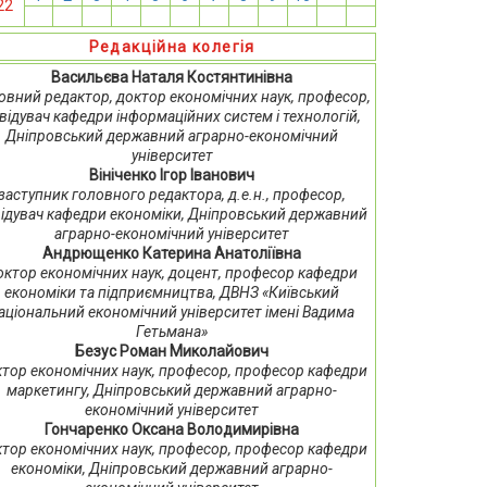
22
13
14
15
16
17
18
19
20
21
22
23
24
Редакційна колегія
Васильєва Наталя Костянтинівна
овний редактор, доктор економічних наук, професор,
відувач кафедри інформаційних систем і технологій,
Дніпровський державний аграрно-економічний
університет
Вініченко Ігор Іванович
заступник головного редактора, д.е.н., професор,
ідувач кафедри економіки, Дніпровський державний
аграрно-економічний університет
Андрющенко Катерина Анатоліївна
октор економічних наук, доцент, професор кафедри
економіки та підприємництва, ДВНЗ «Київський
аціональний економічний університет імені Вадима
Гетьмана»
Безус Роман Миколайович
тор економічних наук, професор, професор кафедри
маркетингу, Дніпровський державний аграрно-
економічний університет
Гончаренко Оксана Володимирівна
тор економічних наук, професор, професор кафедри
економіки, Дніпровський державний аграрно-