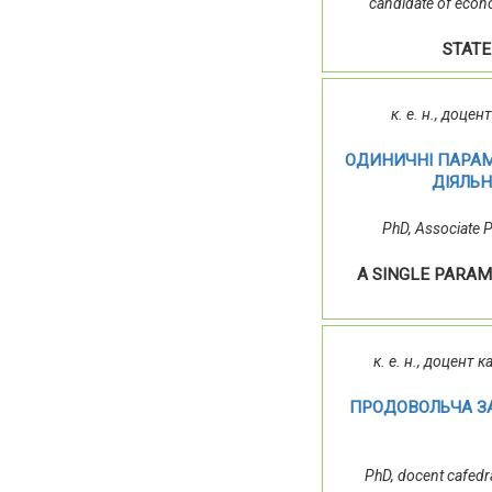
candidate of econ
STATE
к. е. н., доце
ОДИНИЧНІ ПАРАМ
ДІЯЛЬН
PhD, Associate P
A SINGLE PARAM
к. е. н., доцент
ПРОДОВОЛЬЧА ЗА
PhD, docent cafedr