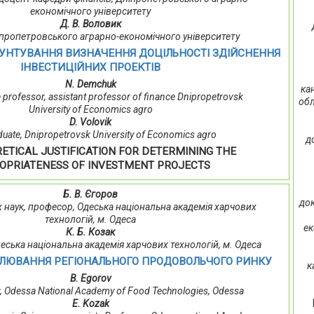
економічного університету
Д. В. Воловик
іпропетровського аграрно-економічного університету
УНТУВАННЯ ВИЗНАЧЕННЯ ДОЦІЛЬНОСТІ ЗДІЙСНЕННЯ
ІНВЕСТИЦІЙНИХ ПРОЕКТІВ
N. Demchuk
ка
e professor, assistant professor of finance Dnipropetrovsk
обл
University of Economics agro
D. Volovik
uate, Dnipropetrovsk University of Economics agro
д
ETICAL JUSTIFICATION FOR DETERMINING THE
OPRIATENESS OF INVESTMENT PROJECTS
Б. В. Єгоров
док
х наук, професор, Одеська національна академія харчових
технологій, м. Одеса
ек
К. Б. Козак
 Одеська національна академія харчових технологій, м. Одеса
ЛЮВАННЯ РЕГІОНАЛЬНОГО ПРОДОВОЛЬЧОГО РИНКУ
к
B. Egorov
r, Odessa National Academy of Food Technologies, Odessa
E. Kozak