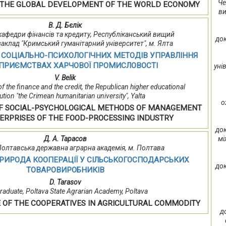
Че
N THE GLOBAL DEVELOPMENT OF THE WORLD ECONOMY
ви
В. Д. Бєлік
 кафедри фінансів та кредиту, Республіканський вищий
док
аклад "Кримський гуманітарний університет", м. Ялта
СОЦІАЛЬНО-ПСИХОЛОГІЧНИХ МЕТОДІВ УПРАВЛІННЯ
ДПРИЄМСТВАХ ХАРЧОВОЇ ПРОМИСЛОВОСТІ
уні
V. Belik
 of the finance and the credit, the Republican higher educational
tution "the Crimean humanitarian university", Yalta
о
OF SOCIAL-PSYCHOLOGICAL METHODS OF MANAGEMENT
TERPRISES OF THE FOOD-PROCESSING INDUSTRY
док
мі
Д. А. Тарасов
 Полтавська державна аграрна академія, м. Полтава
РИРОДА КООПЕРАЦІЇ У СІЛЬСЬКОГОСПОДАРСЬКИХ
док
ТОВАРОВИРОБНИКІВ
D. Tarasov
raduate, Poltava State Agrarian Academy, Poltava
 OF THE COOPERATIVES IN AGRICULTURAL COMMODITY
д