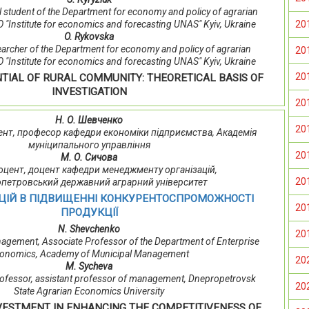
l student of the Department for economy and policy of agrarian
20
 "Institute for economics and forecasting UNAS" Kyiv, Ukraine
O. Rykovska
searcher of the Department for economy and policy of agrarian
20
 "Institute for economics and forecasting UNAS" Kyiv, Ukraine
20
TIAL OF RURAL COMMUNITY: THEORETICAL BASIS OF
INVESTIGATION
20
Н. О. Шевченко
20
оцент, професор кафедри економіки підприємства, Академія
муніципального управління
20
М. О. Сичова
, доцент, доцент кафедри менеджменту організацій,
20
опетровський державний аграрний університет
ИЦІЙ В ПІДВИЩЕННІ КОНКУРЕНТОСПРОМОЖНОСТІ
20
ПРОДУКЦІЇ
N. Shevchenko
20
nagement, Associate Professor of the Department of Enterprise
onomics, Academy of Municipal Management
20
M. Sychevа
professor, assistant professor of management, Dnepropetrovsk
20
State Agrarian Economics University
NVESTMENT IN ENHANCING THE COMPETITIVENESS OF