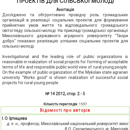
ПРОЕКТІВ ДЛЯ СІЛЬСЬКОЇ МОЛОДІ
Анотація
Досліджено та обгрунтовано провідну роль громадських
організацій в реалізації соціальних проектів для формування
прийнятних умов життя та відповідального громадського
світогляду сільської молоді. На прикладі громадської організації
Миколаївського державного аграрного університету "Твори
добро" показано реалізацію успішних соціальних проектів для
сільської молоді.
Investigational and the leading role of public organizations is
reasonable in realization of social projects for forming of acceptable
terms of life and responsible public world view of rural young people.
On the example of public organization of the Mykolaiv state agrarian
university "Works good" is shown realization of successful social
projects for rural young people.
№ 14 2012, стор. 2 - 5
Кількість переглядів:
1597
Відомості про авторів
І. О. Іртищева
д. е. н., професор, Миколаївський національний університет імені
В.О. Сухомлинського, м. Миколаїв