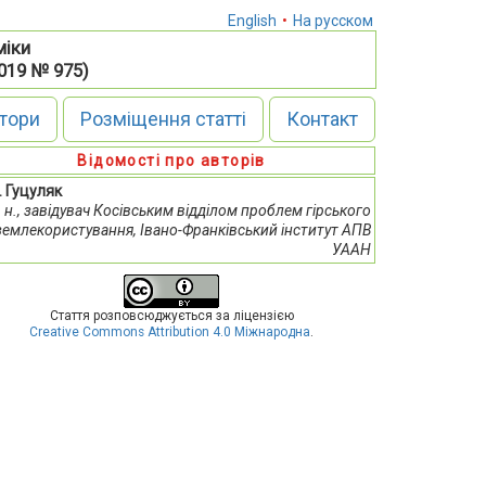
English
•
На русском
міки
2019 № 975)
тори
Розміщення статті
Контакт
Відомості про авторів
. Гуцуляк
е. н., завідувач Косівським відділом проблем гірського
землекористування, Івано-Франківський інститут АПВ
УААН
Стаття розповсюджується за ліцензією
Creative Commons Attribution 4.0 Міжнародна
.