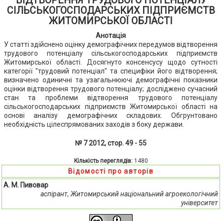
ВІДТВОРЕННЯ ТРУДОВОГО ПОТЕНЦІАЛУ
СІЛЬСЬКОГОСПОДАРСЬКИХ ПІДПРИЄМСТВ
ЖИТОМИРСЬКОЇ ОБЛАСТІ
Анотація
У статті здійснено оцінку демографічних передумов відтворення
трудового потенціалу сільськогосподарських підприємств
Житомирської області. Досягнуто консенсусу щодо сутності
категорії "трудовий потенціал" та специфіки його відтворення;
визначено одиничні та узагальнюючі демографічні показники
оцінки відтворення трудового потенціалу; досліджено сучасний
стан та проблеми відтворення трудового потенціалу
сільськогосподарських підприємств Житомирської області на
основі аналізу демографічних складових. Обгрунтовано
необхідність цілеспрямованих заходів з боку держави.
№ 7 2012, стор. 49 - 55
Кількість переглядів:
1480
Відомості про авторів
А. М. Пивовар
аспірант, Житомирський національний агроекологічний
університет