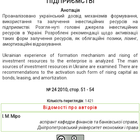
ПІДПРИЄМСТВІ
Анотація
Проаналізовано український досвід механізмів формування,
використання та залучення інвестиційних ресурсів на
підприємстві. Розгля-нуті головні джерела інвестиційних
ресурсів в Україні. Розроблені рекомендації щодо активізації
таких форм залучення ресурсів, як облігаційні позики, лізинг,
амортизаційні відрахування.
Ukrainian experience of formation mechanism and rising of
investment resources to the enterprise is analyzed. The main
sources of investment resources in Ukraine are examined. There are
recommendations to the activation such form of rising capital as
bonds, leasing, and amortization.
№ 24 2010, стор. 51 - 54
Кількість переглядів:
1421
Відомості про авторів
І. М. Міро
аспірант кафедри фінансів та банківської справи,
Дніпропетровський університет економіки і права