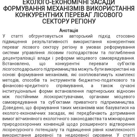
ЕКОЛОГО-ЕКОНОМІЧНІ ЗАСАДИ
ФОРМУВАННЯ МЕХАНІЗМІВ ВИКОРИСТАННЯ
КОНКУРЕНТНИХ ПЕРЕВАГ ЛІСОВОГО
СЕКТОРУ РЕГІОНУ
Анотація
У статті обгрунтовується авторський підхід стосовно
підвищення результативності використання конкурентних
переваг лісового сектору регіону в умовах реформування
системи управління лісовим господарством та поглиблення
децентралізації влади і реформи місцевого самоврядування.
Встановлено, що конкурентні переваги суб'єктів
лісогосподарського підприємництва можуть бути використані на
основі формування механізмів, які охоплюватимуть комплекс
методів, способів та інструментів бюджетно-податкового та
фінансово-кредитного спрямування, а також сучасні
інституціональні форми встановлення партнерських відносин
між постійними лісокористувачами, органами місцевого
самоврядування та суб'єктами приватного підприємництва.
Доведено, що формування таких механізмів має базуватися на
еколого-економічних засадах, які передбачають дотримання
вимог вітчизняного екологічного законодавства та міжнародних
природоохоронних конвенцій щодо розширеного відтворення
лісоресурсного потенціалу та підвищення рівня комплексності
використання деревної та недеревної сировини. У статті