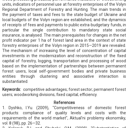
units, indicators of personnel use at forestry enterprises of the Volyn
Regional Department of Forestry and Hunting. The main trends in
the payment of taxes and fees to the state budget of Ukraine and
local budgets of the Volyn region are established, and the dynamics
of receipts of fees and payments to public extra-budgetary funds, in
particular the single contribution to mandatory state social
insurance, is analysed. The main prerequisites for changes in the net
profit indicator per 1 ha of forest land area in the context of state
forestry enterprises of the Volyn region in 2015—2019 are revealed.
The mechanism of increasing the level of concentration of capital
investments in the modernization and reconstruction of the fixed
capital of forestry, logging, transportation and processing of wood
based on the implementation of partnerships between permanent
forest users, local self-government bodies and private business
entities through clustering and associative interaction is
substantiated.
Keywords:
competitive advantages; forest sector; permanent forest
users; woodworking divisions; fixed capital; efficiency.
References
1. Dyshko, I.Yu. (2009), "Competitiveness of domestic forest
products: compliance of quality levels and costs with the
requirements of the world market", Aktual'ni problemy ekonomiky,
vol. 8 (98), pp. 26—32.