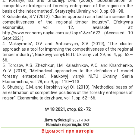
2. Kolisnyk, B.I. and Shubalyj, O.M. (2008), "Substantiation of
competitive strategies of forestry enterprises of the region on the
basis of the index method", Statystyka Ukrainy, vol. 3, pp. 88—98.
3. Koliadenko, S.V. (2012), "Cluster approach as a tool to increase the
competitiveness of the regional timber industry", Efektyvna
ekonomika, vol. 12, available at:
http://www.economy.nayka.com.ua/?op=1&z=1622 (Accessed 10
Sept 2021).
4. Maksymets', O.V. and Antosevych, S.V. (2019), "The cluster
approach as a tool for improving the competitiveness of the regional
timber industry", Naukovyj visnyk NLTU Ukrainy, vol. 29, no. 4, pp. 62—
66.
5. Torosov, A.S. Zhezhkun, I.M. Kalashnikov, A.O. and Kharchenko,
Yu.V. (2018), "Methodical approaches to the definition of model
forestry enterprises", Naukovyj visnyk NLTU Ukrainy. Seriia
Ekonomichna, vol. 28, no. 9, pp. 110—113.
6. Shubalyj, O.M. and Horokhivs'kyj O.I. (2010), "Methodical bases of
an estimation of competitive positions of the forestry enterprises of
region", Ekonomika ta derzhava, vol. 1, pp. 62—66.
№ 18 2021, стор. 62 - 72
Дата публікації:
2021-10-01
Кількість переглядів:
893
Відомості про авторів