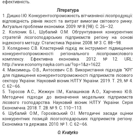
ефективність.
Література
1. Дишко І.Ю. Конкурентоспроможність вітчизняної лісопродукції:
відповідність рівнів якості та витрат вимогам світового ринку.
Актуальні проблеми економіки. 2009. № 8 (98). С. 26—32.
2. Колісник Б.І., Шубалий О.М. Обгрунтування конкурентних
стратегій лісогосподарських підприємств регіону на основі
індексного методу. Статистика України. 2008. № 3. С. 88—98.
3. Коляденко С.В. Кластерний підхід як інструмент підвищення
конкурентоспроможності регіонального лісопромислового
комплексу. Ефективна економіка. 2012. №12. URL:
http://www.economy.nayka.com.ua/?op=1&z=1622
4. Максимець О.В., Антосевич С.В. Використання підходів "KPI"
для підвищення конкурентоспроможності підприємств лісового
сектору України. Науковий вісник НЛТУ України. 2019. Т. 29, № 4.
С. 62—66.
5. Торосов А.С., Жежкун І.М., Калашніков А.О., Харченко Ю.В.
Методичні підходи до визначення модельних підприємств
лісового господарства. Науковий вісник НЛТУ України. Серія
Економічна. 2018. Т. 28. № 9. С. 110—113.
6. Шубалий О.М., Горохівський О.І. Методичні засади оцінки
конкурентних позицій лісогосподарських підприємств регіону.
Економіка та держава. 2010. № 1. С. 62—66.
O. Kvatyrko