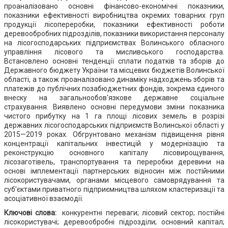
проаналізовано основні фінансово-економічні показники,
показники ефективності виробництва окремих товарних груп
продукції лісопереробки, показники ефективності роботи
деревообробних підрозділів, показники використання персоналу
на лісогосподарських підприємствах Волинського обласного
управління лісового та мисливського господарства.
Встановлено основні тенденції сплати податків та зборів до
Державного бюджету України та місцевих бюджетів Волинської
області, а також проаналізовано динаміку надходжень зборів та
платежів до публічних позабюджетних фондів, зокрема єдиного
внеску на загальнообов'язкове державне соціальне
страхування. Виявлено основні передумови зміни показника
чистого прибутку на 1 га площі лісових земель в розрізі
державних лісогосподарських підприємств Волинської області у
2015—2019 роках. Обгрунтовано механізм підвищення рівня
концентрації капітальних інвестицій у модернізацію та
реконструкцію основного капіталу лісовирощування,
лісозаготівель, транспортування та переробки деревини на
основі імплементації партнерських відносин між постійними
лісокористувачами, органами місцевого самоврядування та
суб'єктами приватного підприємництва шляхом кластеризації та
асоціативної взаємодії.
Ключові слова:
конкурентні переваги; лісовий сектор; постійні
лісокористувачі; деревообробні підрозділи; основний капітал;