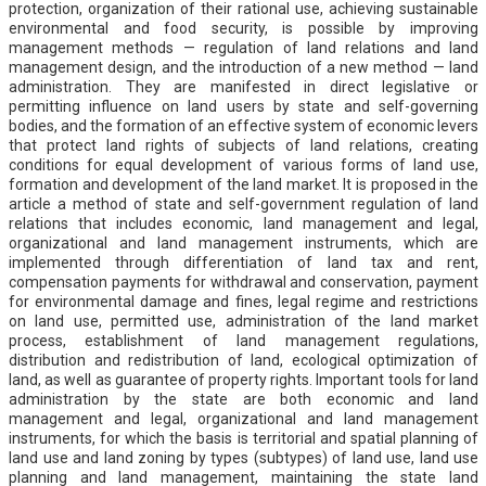
protection, organization of their rational use, achieving sustainable
environmental and food security, is possible by improving
management methods — regulation of land relations and land
management design, and the introduction of a new method — land
administration. They are manifested in direct legislative or
permitting influence on land users by state and self-governing
bodies, and the formation of an effective system of economic levers
that protect land rights of subjects of land relations, creating
conditions for equal development of various forms of land use,
formation and development of the land market. It is proposed in the
article a method of state and self-government regulation of land
relations that includes economic, land management and legal,
organizational and land management instruments, which are
implemented through differentiation of land tax and rent,
compensation payments for withdrawal and conservation, payment
for environmental damage and fines, legal regime and restrictions
on land use, permitted use, administration of the land market
process, establishment of land management regulations,
distribution and redistribution of land, ecological optimization of
land, as well as guarantee of property rights. Important tools for land
administration by the state are both economic and land
management and legal, organizational and land management
instruments, for which the basis is territorial and spatial planning of
land use and land zoning by types (subtypes) of land use, land use
planning and land management, maintaining the state land