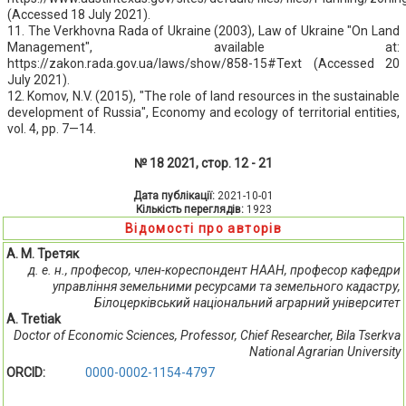
(Accessed 18 July 2021).
11. The Verkhovna Rada of Ukraine (2003), Law of Ukraine "On Land
Management", available at:
https://zakon.rada.gov.ua/laws/show/858-15#Text (Accessed 20
July 2021).
12. Komov, N.V. (2015), "The role of land resources in the sustainable
development of Russia", Economy and ecology of territorial entities,
vol. 4, pp. 7—14.
№ 18 2021, стор. 12 - 21
Дата публікації:
2021-10-01
Кількість переглядів:
1923
Відомості про авторів
А. М. Третяк
д. е. н., професор, член-кореспондент НААН, професор кафедри
управління земельними ресурсами та земельного кадастру,
Білоцерківський національний аграрний університет
A. Tretiak
Doctor of Economic Sciences, Professor, Chief Researcher, Bila Tserkva
National Agrarian University
ORCID:
0000-0002-1154-4797