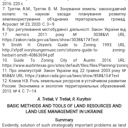
2016. 220 с.
7. Третяк А.М., Третяк В. М. Зонування земель: законодавчий
колапс та наукові засади планування розвитку
землекористування об'єднаних територіальних громад.
Агросвіт. № 23, 2020. С. 3—9.
8. Про регулювання містобудівної діяльності: Закон України від
17 лютого 2011 року № 3038&VI. URL:
https://zakon.rada.gov.ua/laws/show/3038&17#Text
9. Smith H. Citizen's Guide to Zoning. 1993. URL:
http://xfpdf.ivoryloungemusic.com/citizens-guide-to- zoning-
herbert-smith-40863694.pdf
10. Guide To Zoning. City of Austin. 2016. URL:
https://www.austintexas.gov/sites/default/files/files/Planning/zonin
11. Про землеустрій: Закон України від 22 травня 2003 року №
858&IV. URL: https://zakon.rada.gov.ua/laws/show/858&15#Text
12. Комов Н.В. Роль земельных ресурсов в устойчивом развитии
России. Экономика и экология территориальных образований.
2015. № 4. С. 7—14.
A. Tretiak, V. Tretiak, R. Kuryltsiv
BASIC METHODS AND TOOLS OF LAND RESOURCES AND
LAND USE MANAGEMENT IN UKRAINE
Summary
Evidently, solution of such strategically important problems as land