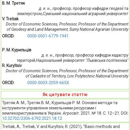
В. М. Третяк
д. е. н., професор, професор кафедри геодезії та
землеустрою,Сумський національний аграрний університет
V. Tretiak
Doctor of Economic Sciences, Professor, Professor of the Department
of Geodesy and Land Management, Sumy National Agrarian University
ORCID:
0000-0001-6779-1941
Р. М. Курильців
д. е. н., професор, професор кафедри кадастру
територій,Національний університет "Львівська політехніка"
R. Kuryltsiv
Doctor of Economic Sciences, Professor, Professor of the Department
of Cadastre of Territory, Lviv Polytechnic National University
ORCID:
0000-0003-2059-665X
Як цитувати статтю
Третяк А. М., Третяк В. М., Курильців Р. М. Основні методи та
інструменти управління земельними ресурсами і
землекористуванням в Україні.
Агросвіт
. 2021. № 18. С. 12–21. DOI:
10.32702/2306-6792.2021.18.12
Tretiak, A., Tretiak, V. and Kuryltsiv, R. (2021), “Basic methods and