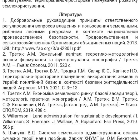
проєктування; територіально-просторове планування розвитку
землекористування.
Література
1. Добровольные руководящие принципы ответственного
регулирования вопросов владения и пользования земельными,
рыбными лесными ресурсами в контексте национальной
производственной безопасности. Продовольственная и
сельскохозяйственная Организация объединенных наций. 2013.
URL: http:// www.fao.org/3/a-i2801r.pdf
2. Третяк А.М. Земельний капітал: теоретико-методологічні
основи формування та функціонування: монографія / Третяк
А.М. — Львів: Сполом, 2011. 520 с.
3. Третяк А.М., Третяк В.М., Прядка Т.М., Скляр Ю.С., Капінос Н.О.
Територіально-просторове планування використання земель в
Україні: понятійний базис в контексті безпеки життєдіяльності
людей. Агросвіт. № 15. 2021. С. 3—13.
4. Третяк А.М. Економіка земельного ринку: базові засади теорії,
методології, практики: монографія / А.М. Третяк, В.М. Третяк,
О.Ф. Ковалишин, Н.А. Третяк; [за заг. ред. А.М. Третяка]. — Львів:
СПОЛОМ, 2019. 488 с.
5. Williamson I. Land administration for sustainable development / I.
Williamson, S. Enemark, J. Wallace, A. Rajabifard. Esri Press, 2010.
506 p.
6. Шипулін В.Д. Система земельного адміністрування: основи
сучасної теорії: навч. посібник. Харків: ХНУМГ ім. О.М. Бекетова,