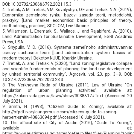
DOI: 10.32702/2306&6792.2021.15.3
4. Tretiak, A.M. Tretiak, V.M. Kovalyshyn, O.F. and Tretiak, N.A. (2019),
Ekonomika zemelnoho rynku: bazovi zasady teorii, metodolohii,
praktyky [Land market economics: basic principles of theory,
methodology, practice], SPOLOM, Lviv, Ukraine.
5. Williamson, I., Enemark, S., Wallace, J. and Rajabifard, A. (2010).
Land Administration for Sustainable Development, ESRI Acadmic
Press, USA.
6. Shypulin, V. D. (2016), Systema zemel'noho administruvannia:
osnovy suchasnoi teorii [Land administration system: basics of
modern theory], Beketov NUUE, Kharkiv, Ukraine.
7. Tretiak, A. and Tretiak, V. (2020), "Land zoning: legislative collapse
and scientific fundamentals of planning the land use development
by united territorial community", Agrosvit, vol. 23, pp. 3—9. DOI:
10.32702/2306&6792.2020.23.3.
8. The Verkhovna Rada of Ukraine (2011), Law of Ukraine "On
regulation of urban planning activities", available at:
https://zakon.rada.gov.ua/laws/show/3038&17#Text (Accessed 20
July 2021).
9. Smith, H. (1993), "Citizen's Guide to Zoning", available at:
http://xfpdf.ivoryloungemusic.com/citizens-guide-to-zoning-
herbert-smith-40863694.pdf (Accessed 16 July 2021).
10. The official site of City of Austin (2016), "Guide To Zoning",
available at:
https://www.austintexas.gov/sites/default/files/files/Planning/zonin