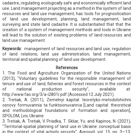
cadastre, regulating ecologically safe and economically efficient land
use. Land management projecting as a method in the system of land
resources and land use management, has tools for prognostication
of land use development, planning, land management, land
surveying and state land cadastre. It is substantiated that that the
creation of a system of management methods and tools in Ukraine
will lead to the solution of existing problems of land resources and
land use management.
Keywords:
management of land resources and land use; regulation
of land relations; land use administration; land management;
territorial and spatial planning of land use development.
References
1. The Food and Agriculture Organization of the United Nations
(2013), "Voluntary guidelines for the responsible management of
tenure and use of land, fisheries and forest resources in the context
of national production security", available at:
http://www.fao.org/3/a-i2801r.pdf (Accessed 12 July 2021).
2. Tretiak, A. (2011), Zemelnyi kapital: teoretyko-metodolohichni
osnovy formuvannia ta funktsionuvannia [Land capital: theoretical
and methodological foundations of formation and operation],
SPOLOM, Lviv, Ukraine.
3. Tretiak, A. Tretiak, V. Priadka, Т. Skliar, Yu. and Kapinos, N. (2021),
"Territorial-spatial planning of land use in Ukraine: conceptual basis
in the context of vital activity security", Agrosvit, vol. 15, pp. 3—13.