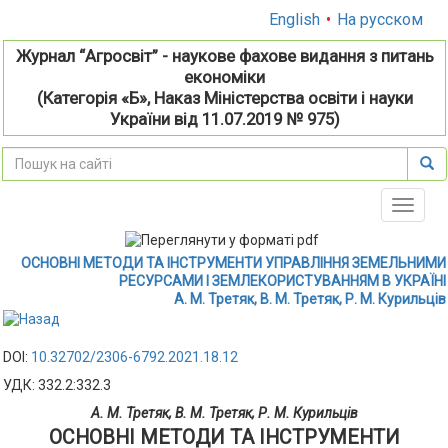
English
•
На русском
Журнал “Агросвіт” - наукове фахове видання з питань
економіки
(Категорія «Б», Наказ Міністерства освіти і науки
України від 11.07.2019 № 975)
Toggle
naviga
ОСНОВНІ МЕТОДИ ТА ІНСТРУМЕНТИ УПРАВЛІННЯ ЗЕМЕЛЬНИМИ
РЕСУРСАМИ І ЗЕМЛЕКОРИСТУВАННЯМ В УКРАЇНІ
А. М. Третяк, В. М. Третяк, Р. М. Курильців
DOI:
10.32702/2306-6792.2021.18.12
УДК: 332.2:332.3
А. М. Третяк, В. М. Третяк, Р. М. Курильців
ОСНОВНІ МЕТОДИ ТА ІНСТРУМЕНТИ