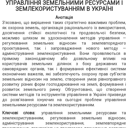
УПРАВЛІННЯ ЗЕМЕЛЬНИМИ РЕСУРСАМИ І
ЗЕМЛЕКОРИСТУВАННЯМ В УКРАЇНІ
Анотація
З'ясовано, що вирішення таких стратегічно важливих проблем,
як охорона земель, організація раціонального їх використання,
досягнення стійкої екологічної та продовольчої безпеки,
можливо шляхом як удосконалення методів управління —
регулювання земельних відносин та землевпорядного
проєктування, так і запровадження нового методу —
адміністрування землекористування. Вони проявляються в
прямому законодавчому або дозвільному впливі на
користувачів земельних ділянок з боку державних та
самоврядних органів, так і формування ефективної системи
економічних важелів, які забезпечують охорону прав суб'єктів
земельних відносин на землю, створення умов рівноправного
розвитку різних форм господарювання на землі, формування і
розвиток земельного ринку. Обгрунтовано, що створення
системи методів та інструментів управління в Україні призведе
до розв'язання існуючих на сьогодні проблем управління
земельними ресурсами та землекористуванням.
Ключові слова:
управління земельними ресурсами та
землекористуванням; регулювання земельних відносин;
адміністрування землекористування; землевпорядне