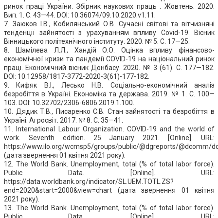
ринок праці України. Збірник наукових праць . Жовтень. 2020.
Вип. 1. С. 43—44. DOI: 10.36074/09.10.2020.v1.11.
7. Заюков І.В., Кобилянський О.В. Сучасні світові та вітчизняні
тенденції зайнятості з урахуванням впливу Сovid-19. Вісник
Вінницького політехнічного інституту. 2020. № 5. С. 17—25.
8. Шамілева Л.Л., Хандій О.О. Оцінка впливу фінансово-
економічної кризи та пандемії COVID-19 на національний ринок
праці. Економічний вісник Донбасу. 2020. № 3 (61). С. 177—182.
DOI: 10.12958/1817-3772-2020-3(61)-177-182.
9. Кифяк В.І., Лесько Н.В. Соціально-економічний аналіз
безробіття в Україні. Економіка та держава. 2019. № 1. С. 100—
103. DOI: 10.32702/2306-6806.2019.1.100.
10. Дядик Т.В., Писаренко С.В. Стан зайнятості та безробіття в
Україні. Агросвіт. 2017. № 8. С. 35—41.
11. International Labour Organization. COVID-19 and the world of
work. Seventh edition. 25 January 2021. [Online]. URL:
https://www.ilo.org/wcmsp5/groups/public/@dgreports/@dcomm/d
(дата звернення 01 квітня 2021 року).
12. The World Bank. Unemployment, total (% of total labor force).
Public Data. [Online]. URL:
https://data.worldbank.org/indicator/SL.UEM.TOTL.ZS?
end=2020&start=2000&view=chart (дата звернення 01 квітня
2021 року).
13. The World Bank. Unemployment, total (% of total labor force).
Public Data. [Online]. URL: