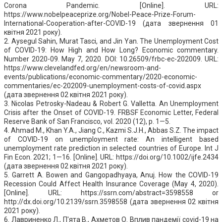
Corona Pandemic. [Online]. URL:
https://www.nobelpeaceprize.org/Nobel-Peace-Prize-Forum-
International-Cooperation-after-COVID-19 (дата звернення 01
квітня 2021 року).
2. Aysegul Sahin, Murat Tasci, and Jin Yan. The Unemployment Cost
of COVID-19: How High and How Long? Economic commentary.
Number 2020-09. May 7, 2020. DOI: 10.26509/frbc-ec-202009. URL:
https://www.clevelandfed.org/en/newsroom-and-
events/publications/economic-commentary/2020-economic-
commentaries/ec-202009-unemployment-costs-of-covid.aspx
(дата звернення 02 квітня 2021 року).
3. Nicolas Petrosky-Nadeau & Robert G. Valletta. An Unemployment
Crisis after the Onset of COVID-19. FRBSF Economic Letter, Federal
Reserve Bank of San Francisco, vol. 2020 (12), p. 1—5.
4. Ahmad M., Khan Y.A., Jiang C., Kazmi S.J.H., Abbas S.Z. The impact
of COVID-19 on unemployment rate: An intelligent based
unemployment rate prediction in selected countries of Europe. Int J
Fin Econ. 2021; 1—16. [Online]. URL: https://doi.org/10.1002/ijfe.2434
(дата звернення 02 квітня 2021 року).
5. Garrett A. Bowen and Gangopadhyaya, Anuj. How the COVID-19
Recession Could Affect Health Insurance Coverage (May 4, 2020).
[Online]. URL: https://ssrn.com/abstract=3598558 or
http://dx.doi.org/10.2139/ssrn.3598558 (дата звернення 02 квітня
2021 року).
6. Лавриненко Л., П'ята В., Ахметов О. Вплив пандемії covid-19 на