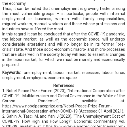
the economy.
Thus, it can be noted that unemployment is growing faster among
the most vulnerable groups — in particular, people with informal
employment or business, women with family responsibilities,
migrant workers, manual workers and those whose professions and
industries have suffered the most.
In this regard, it can be concluded that after the COVID-19 pandemic,
the labour market, as well as the economic space, will undergo
considerable alterations and will no longer be in its former "pre-
crisis" state. And those socio-economic macro- and micro-processes
that are observed in the society today will lead to essential changes
in the labor market, for which we must be morally and economically
prepared.
Keywords:
unemployment; labour market; recession; labour force;
employment; employers; economic space.
References
1. Nobel Peace Prize Forum (2020), "International Cooperation after
COVID-19 : Multilateralism and Global Governance in the Wake of the
Corona Pandemic", available at:
https://www.nobelpeaceprize.org/Nobel-Peace-Prize-Forum-
International-Cooperation-after-COVID-19 (Accessed 01 April 2021).
2. Sahin, A. Tasci, M. and Yan, J.(2020), "The Unemployment Cost of
COVID-19: How High and How Long?", Economic commentary, vol.
2020-09, available at: https://www.clevelandfed.org/en/newsroom-