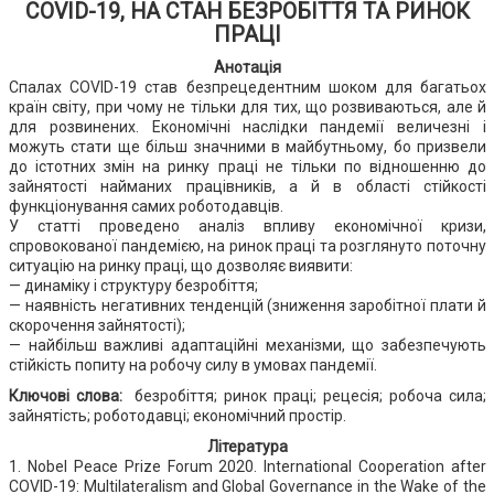
COVID-19, НА СТАН БЕЗРОБІТТЯ ТА РИНОК
ПРАЦІ
Анотація
Спалах COVID-19 став безпрецедентним шоком для багатьох
країн світу, при чому не тільки для тих, що розвиваються, але й
для розвинених. Економічні наслідки пандемії величезні і
можуть стати ще більш значними в майбутньому, бо призвели
до істотних змін на ринку праці не тільки по відношенню до
зайнятості найманих працівників, а й в області стійкості
функціонування самих роботодавців.
У статті проведено аналіз впливу економічної кризи,
спровокованої пандемією, на ринок праці та розглянуто поточну
ситуацію на ринку праці, що дозволяє виявити:
— динаміку і структуру безробіття;
— наявність негативних тенденцій (зниження заробітної плати й
скорочення зайнятості);
— найбільш важливі адаптаційні механізми, що забезпечують
стійкість попиту на робочу силу в умовах пандемії.
Ключові слова:
безробіття; ринок праці; рецесія; робоча сила;
зайнятість; роботодавці; економічний простір.
Література
1. Nobel Peace Prize Forum 2020. International Cooperation after
COVID-19: Multilateralism and Global Governance in the Wake of the