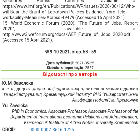
Measures Across Countries", available at:
https://www.imf.org/en/Publications/WP/Issues/2020/06/12/Who-
will-Bear-the-Brunt-of-Lockdown-Policies-Evidence-from-Tele-
workability-Measures-Across-49479 (Accessed 15 April 2021).
15. World Economic Forum (2020), "The Future of Jobs. Report
2020", available at:
http://www3.weforum.org/docs/WEF_Future_of_Jobs_2020.pdf
(Accessed 15 April 2021).
№ 9-10 2021, стор. 53 - 59
Дата публікації:
2021-05-25
Кількість переглядів:
2537
Відомості про авторів
Ю. М. Заволока
к. е. н., доцент, доцент кафедри міжнародних економічних відносин
та адміністрування, Кременчуцький інститут ВНЗ "Університет імені
Альфреда Нобеля", м. Кременчук
Yu. Zavoloka
PhD in Economics, Associate Professor, Associate Professor of the
Department of International Economic Relations and Administration,
Kremenchuk Institute of Alfred Nobel University, Kremenchuk
ORCID:
0000-0002-3616-1725