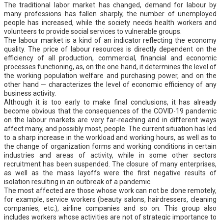
The traditional labor market has changed, demand for labour by
many professions has fallen sharply, the number of unemployed
people has increased, while the society needs health workers and
volunteers to provide social services to vulnerable groups.
The labour market is a kind of an indicator reflecting the economy
quality. The price of labour resources is directly dependent on the
efficiency of all production, commercial, financial and economic
processes functioning, as, on the one hand, it determines the level of
the working population welfare and purchasing power, and on the
other hand — characterizes the level of economic efficiency of any
business activity.
Although it is too early to make final conclusions, it has already
become obvious that the consequences of the COVID-19 pandemic
on the labour markets are very far-reaching and in different ways
affect many, and possibly most, people. The current situation has led
to a sharp increase in the workload and working hours, as well as to
the change of organization forms and working conditions in certain
industries and areas of activity, while in some other sectors
recruitment has been suspended. The closure of many enterprises,
as well as the mass layoffs were the first negative results of
isolation resulting in an outbreak of a pandemic.
The most affected are those whose work can not be done remotely,
for example, service workers (beauty salons, hairdressers, cleaning
companies, etc.), airline companies and so on. This group also
includes workers whose activities are not of strategic importance to