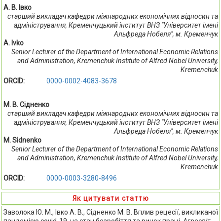
А. В. Івко
старший викладач кафедри міжнародних економічних відносин та
адміністрування, Кременчуцький інститут ВНЗ "Університет імені
Альфреда Нобеля", м. Кременчук
A. Ivko
Senior Lecturer of the Department of International Economic Relations
and Administration, Kremenchuk Institute of Alfred Nobel University,
Kremenchuk
ORCID:
0000-0002-4083-3678
М. В. Сідненко
старший викладач кафедри міжнародних економічних відносин та
адміністрування, Кременчуцький інститут ВНЗ "Університет імені
Альфреда Нобеля", м. Кременчук
M. Sidnenko
Senior Lecturer of the Department of International Economic Relations
and Administration, Kremenchuk Institute of Alfred Nobel University,
Kremenchuk
ORCID:
0000-0003-3280-8496
Як цитувати статтю
Заволока Ю. М., Івко А. В., Сідненко М. В. Вплив рецесії, викликаної
пандемією covid-19, на стан безробіття та ринок праці.
Агросвіт
.