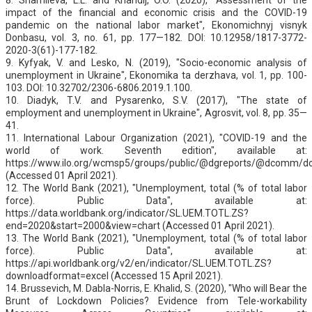
impact of the financial and economic crisis and the COVID-19
pandemic on the national labor market", Ekonomichnyj visnyk
Donbasu, vol. 3, no. 61, pp. 177—182. DOI: 10.12958/1817-3772-
2020-3(61)-177-182.
9. Kyfyak, V. and Lesko, N. (2019), "Socio-economic analysis of
unemployment in Ukraine", Ekonomika ta derzhava, vol. 1, pp. 100-
103. DOI: 10.32702/2306-6806.2019.1.100.
10. Diadyk, T.V. and Pysarenko, S.V. (2017), "The state of
employment and unemployment in Ukraine", Agrosvit, vol. 8, pp. 35—
41.
11. International Labour Organization (2021), "COVID-19 and the
world of work. Seventh edition", available at:
https://www.ilo.org/wcmsp5/groups/public/@dgreports/@dcomm/d
(Accessed 01 April 2021).
12. The World Bank (2021), "Unemployment, total (% of total labor
force). Public Data", available at:
https://data.worldbank.org/indicator/SL.UEM.TOTL.ZS?
end=2020&start=2000&view=chart (Accessed 01 April 2021).
13. The World Bank (2021), "Unemployment, total (% of total labor
force). Public Data", available at:
https://api.worldbank.org/v2/en/indicator/SL.UEM.TOTL.ZS?
downloadformat=excel (Accessed 15 April 2021).
14. Brussevich, M. Dabla-Norris, E. Khalid, S. (2020), "Who will Bear the
Brunt of Lockdown Policies? Evidence from Tele-workability