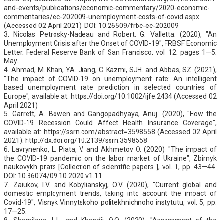
and-events/publications/economic-commentary/2020-economic-
commentaries/ec-202009-unemployment-costs-of-covid.aspx
(Accessed 02 April 2021). DOI: 10.26509/frbc-ec-202009
3. Nicolas Petrosky-Nadeau and Robert. G. Valletta. (2020), "An
Unemployment Crisis after the Onset of COVID-19", FRBSF Economic
Letter, Federal Reserve Bank of San Francisco, vol. 12, pages 1—5,
May.
4. Ahmad, M. Khan, YA. Jiang, C. Kazmi, SJH. and Abbas, SZ. (2021),
"The impact of COVID-19 on unemployment rate: An intelligent
based unemployment rate prediction in selected countries of
Europe", available at: https://doi.org/10.1002/ijfe.2434 (Accessed 02
April 2021)
5. Garrett, A. Bowen and Gangopadhyaya, Anuj. (2020), "How the
COVID-19 Recession Could Affect Health Insurance Coverage",
available at: https://ssrn.com/abstract=3598558 (Accessed 02 April
2021). http://dx.doi.org/10.2139/ssrn.3598558
6. Lavrynenko, L. Piata, V. and Akhmetov O. (2020), "The impact of
the COVID-19 pandemic on the labor market of Ukraine", Zbirnyk
naukovykh prats [Collection of scientific papers ], vol. 1, pp. 43—44.
DOI: 10.36074/09.10.2020.v1.11.
7. Zaiukov, I.V. and Kobylianskyj, O.V. (2020), "Current global and
domestic employment trends, taking into account the impact of
Сovid-19", Visnyk Vinnytskoho politekhnichnoho instytutu, vol. 5, pp.
17—25.
8. Shamileva, L.L. and Khandij, O.O. (2020), "Assessment of the