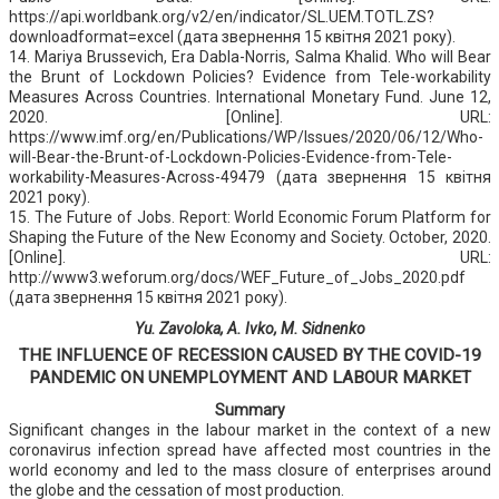
https://api.worldbank.org/v2/en/indicator/SL.UEM.TOTL.ZS?
downloadformat=excel (дата звернення 15 квітня 2021 року).
14. Mariya Brussevich, Era Dabla-Norris, Salma Khalid. Who will Bear
the Brunt of Lockdown Policies? Evidence from Tele-workability
Measures Across Countries. International Monetary Fund. June 12,
2020. [Online]. URL:
https://www.imf.org/en/Publications/WP/Issues/2020/06/12/Who-
will-Bear-the-Brunt-of-Lockdown-Policies-Evidence-from-Tele-
workability-Measures-Across-49479 (дата звернення 15 квітня
2021 року).
15. The Future of Jobs. Report: World Economic Forum Platform for
Shaping the Future of the New Economy and Society. October, 2020.
[Online]. URL:
http://www3.weforum.org/docs/WEF_Future_of_Jobs_2020.pdf
(дата звернення 15 квітня 2021 року).
Yu. Zavoloka, A. Ivko, M. Sidnenko
THE INFLUENCE OF RECESSION CAUSED BY THE COVID-19
PANDEMIC ON UNEMPLOYMENT AND LABOUR MARKET
Summary
Significant changes in the labour market in the context of a new
coronavirus infection spread have affected most countries in the
world economy and led to the mass closure of enterprises around
the globe and the cessation of most production.