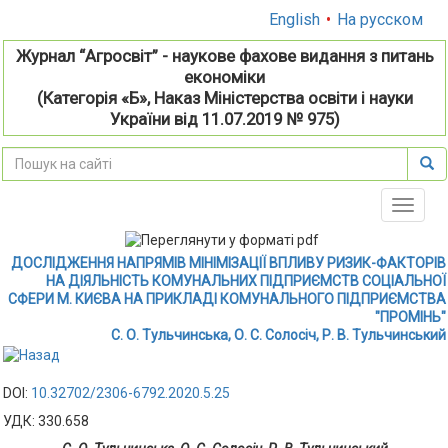
English
•
На русском
Журнал “Агросвіт” - наукове фахове видання з питань
економіки
(Категорія «Б», Наказ Міністерства освіти і науки
України від 11.07.2019 № 975)
Toggle
naviga
ДОСЛІДЖЕННЯ НАПРЯМІВ МІНІМІЗАЦІЇ ВПЛИВУ РИЗИК-ФАКТОРІВ
НА ДІЯЛЬНІСТЬ КОМУНАЛЬНИХ ПІДПРИЄМСТВ СОЦІАЛЬНОЇ
СФЕРИ М. КИЄВА НА ПРИКЛАДІ КОМУНАЛЬНОГО ПІДПРИЄМСТВА
"ПРОМІНЬ"
С. О. Тульчинська, О. С. Солосіч, Р. В. Тульчинський
DOI:
10.32702/2306-6792.2020.5.25
УДК: 330.658