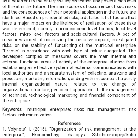
as a deterrent to the enterprise sophistication and poses a high level
of threat in the future. The main sources of occurrence of such risks
and the consequences of their potential application in the future are
identified. Based on pre-identified risks, a detailed list of factors that
have a major impact on the likelihood of realization of these risks
was determined, namely macroeconomic level factors, local level
factors, micro level factors and socio-cultural factors. A set of
measures aimed at minimizing the negative impact, investigated
risks, on the stability of functioning of the municipal enterprise
"Promin" in accordance with each type of risk is suggested. The
developed complex of measures covers the main internal and
external functional areas of activity of the enterprise, starting from
establishing an effective system of external communications with
local authorities and a separate system of collecting, analyzing and
processing marketing information, ending with measures of a purely
internal organizational nature, related to the change of
organizational structure, personnel, approaches to the management
of technical, technological, marketing and financial component of
the enterprise.
Keywords:
municipal enterprise; risks; risk management; risk
factors; risk minimization.
References
1. Volynets', I. (2016), "Organization of risk management at the
enterprise", Ekonomichnyj chasopys Skhidnoievropejs'koho