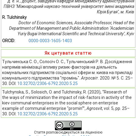
д. е. н., доцент, завідувач кафедри менеджменту адміністрування
ПВНЗ "Міжнародний науково-технічний університет імені академіка
Юрія Бугая", м. Київ
R. Tulchinsky
Doctor of Economic Sciences, Associate Professor, Head of the
Department of Management and Public Administration "Academician
Yuriy Bugai International Scientific and Technical University", Kyiv
ORCID:
0000-0003-1605-1403
Як цитувати статтю
Тульчинська С. О., Солосіч О. С., Тульчинський Р. В. Дослідження
напрямів мінімізації впливу ризик-факторів на діяльність
комунальних підприємств соціальної сфери м. києва на прикладі
комунального підприємства "промінь".
Агросвіт
. 2020. № 5. С. 25–
30. DOI:
10.32702/2306-6792.2020.5.25
Tulchynska, S., Solosich, O. and Tulchinsky, R. (2020), “Research of
the ways of minimization the impact of risk-factors in activity of the
kiev communal enterprises in the social sphere on enterprise
example of communal enterprise "promin"”,
Agrosvit
, vol. 5, pp. 25–
30. DOI:
10.32702/2306-6792.2020.5.25
Стаття розповсюджується за ліцензією