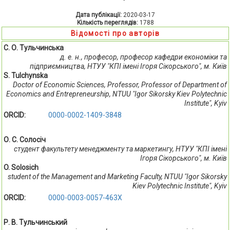
Дата публікації:
2020-03-17
Кількість переглядів:
1788
Відомості про авторів
С. О. Тульчинська
д. е. н., професор, професор кафедри економіки та
підприємництва, НТУУ "КПІ імені Ігоря Сікорського", м. Київ
S. Tulchynska
Doctor of Economic Sciences, Professor, Professor of Department of
Economics and Entrepreneurship, NTUU "Igor Sikorsky Kiev Polytechnic
Institute", Kyiv
ORCID:
0000-0002-1409-3848
О. С. Солосіч
студент факультету менеджменту та маркетингу, НТУУ "КПІ імені
Ігоря Сікорського", м. Київ
O. Solosich
student of the Management and Marketing Faculty, NTUU "Igor Sikorsky
Kiev Polytechnic Institute", Kyiv
ORCID:
0000-0003-0057-463X
Р. В. Тульчинський