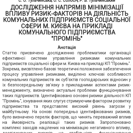
С. О. Тульчинська, О. С. Солосіч, Р. В. Тульчинський
ДОСЛІДЖЕННЯ НАПРЯМІВ МІНІМІЗАЦІЇ
ВПЛИВУ РИЗИК-ФАКТОРІВ НА ДІЯЛЬНІСТЬ
КОМУНАЛЬНИХ ПІДПРИЄМСТВ СОЦІАЛЬНОЇ
СФЕРИ М. КИЄВА НА ПРИКЛАДІ
КОМУНАЛЬНОГО ПІДПРИЄМСТВА
"ПРОМІНЬ"
Анотація
Статтю присвячено дослідженню проблематики організації
ефективної системи управління ризиками комунальних
підприємств соціальної сфери м. Києва на прикладі КП "Промінь".
Зокрема, висвітлено базові теоретичні положення забезпечення
процесу управління ризиками, виділено ключові особливості
комунальних підприємств як суб'єктів господарських відносин у
їх безпосередньому зв'язку з прикладними аспектами ризик-
менеджменту, визначено актуальні проблеми функціонування
таких підприємств. Ідентифіковано основні ризики діяльності КП
"Промінь", існування яких слугує стримуючим фактором розвитку
підприємства та представляє високий рівень загрози у
майбутньому. На основі попередньо ідентифікованих ризиків,
було визначено перелік факторів, що чинять переважний вплив
на ймовірність реалізації таких ризиків. Запропоновано
комплекс заходів націлених на мінімізацію негативного впливу,
досліджуваних ризиків, на стабільність функціонування