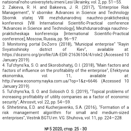
natsional'noho universytetu imeni Lesi Ukrainky, vol. 2, pp. 51—55.
2. Zakieva, R. H. and Bakeeva, J. R. (2017), "Enterprise Risk
Management", V sbornike: Advances in Science and Technology
Sbornik statej VIII mezhdunarodnoj nauchno-prakticheskoj
konferencii [VIII International Scientific-Practical conference
"Advances in Science and Technology], Mezhdunarodnaja nauchno-
prakticheskaja konferencija [International Scientific-Practical
conference], Moscow, Russia, pp. 96—97.
3. Monitoring portal DoZorro (2018), "Municipal enterprise" "Rayin
Svyatoshinsky district of Kiev", available at:
https://dozorro.org/profile/UA-EDR-21636104/4/role2 (Accessed 10
January 2019).
4. Tul'chyns'ka, S. O. and Skorobohatyj, O. I. (2018), "Main factors and
factors of influence on the profitability of the enterprise", Efektyvna
ekonomika, vol. 11, available at:
http://www.economy.nayka.com.ua/?op=1&z=6646 (Accessed 10
January 2019).
5. Tul'chyns'ka, S. O. and Solosich O. S. (2019), "Topical problems of
increasing profitability of utility companies as a factor of economic
security", Ahrosvit, vol. 22, pp. 54—59.
6. Shhetinina, E.D. and Kucherjavenko, S.A. (2016), "Formation of a
risk management algorithm for small and medium-sized
enterprises", Vestnik BGTU im. V.G. Shuhova, vol. 11, pp. 224—228.
№ 5 2020, стор. 25 - 30