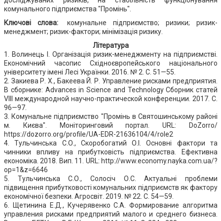
комунального підприємства "Промінь".
Ключові слова:
комунальне підприємство; ризики; ризик-
менеджмент; ризик-фактори; мінімізація ризику.
Література
1. Волинець І. Організація ризик-менеджменту на підприємстві.
Економічний часопис Східноєвропейського національного
університету імені Лесі Українки. 2016. № 2. С. 51—55.
2. Закиева Р. Х., Бакеева Й. Р. Управление рисками предприятия.
В сборнике: Advances in Science and Technology Сборник статей
VIII международной научно-практической конференции. 2017. С.
96—97.
3. Комунальне підприємство "Промінь в Святошинському районі
м. Києва". Моніторинговий портал. URL: DoZorro/
https://dozorro.org/profile/UA-EDR-21636104/4/role2
4. Тульчинська С.О., Скоробогатий О.І. Основні фактори та
чинники впливу на прибутковість підприємства. Ефективна
економіка. 2018. Вип. 11. URL: http://www.economy.nayka.com.ua/?
op=1&z=6646
5. Тульчинська С.О., Солосіч О.С. Актуальні проблеми
підвищення прибутковості комунальних підприємств як фактору
економічної безпеки. Агросвіт. 2019. № 22. С. 54—59.
6. Щетинина Е.Д., Кучерявенко С.А. Формирование алгоритма
управления рисками предприятий малого и среднего бизнеса.