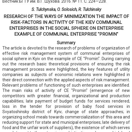
Вестник БГТУ им. В.Г. Шухова. 2016. № 11. С. 224—228.
S. Tulchynska, O. Solosich, R. Tulchinsky
RESEARCH OF THE WAYS OF MINIMIZATION THE IMPACT OF
RISK-FACTORS IN ACTIVITY OF THE KIEV COMMUNAL
ENTERPRISES IN THE SOCIAL SPHERE ON ENTERPRISE
EXAMPLE OF COMMUNAL ENTERPRISE "PROMIN"
Summary
The article is devoted to the research of problems of organization of
effective risk management system of communal enterprises of
social sphere in Kyiv on the example of CE "Promin". During carrying
out the research basic theoretical provisions of ensuring the risk
management process were highlighted, the key features of utility
companies as subjects of economic relations were highlighted in
their direct connection with the applied aspects of risk management.
Relevant problems of functioning of such enterprises are identified.
The main risks of activity of CE "Promin" (emergence of new
competitors with greater financial, organizational and production
capabilities; late payment of budget funds for services rendered;
loss in the tender for provision of baby food services in
Svyatoshinsky district of Kyiv; change of state approaches; in
organizing school meals towards commercialization of this area and
reducing support for state and municipal enterprises; late delivery of
food and the unfair work of suppliers), the existence of which serves