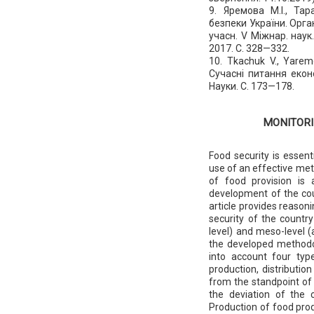
9. Яремова М.І., Та
безпеки України. Орга
учасн. V Міжнар. наук
2017. С. 328—332.
10. Tkachuk V., Yaremo
Сучасні питання економ
Науки. С. 173—178.
MONITORI
Food security is essen
use of an effective met
of food provision is 
development of the coun
article provides reason
security of the country
level) and meso-level (a
the developed methodol
into account four type
production, distributio
from the standpoint of i
the deviation of the c
Production of food prod