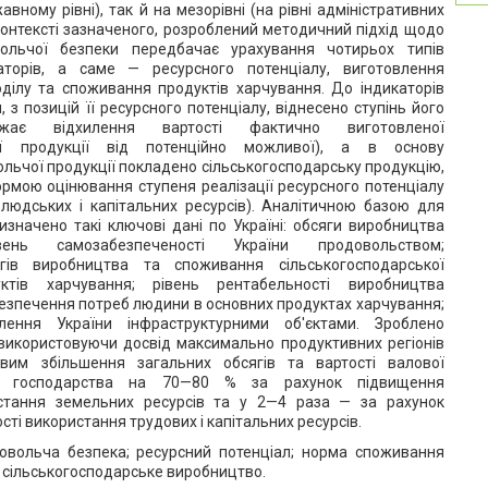
вному рівні), так й на мезорівні (на рівні адміністративних
 контексті зазначеного, розроблений методичний підхід щодо
вольчої безпеки передбачає урахування чотирьох типів
аторів, а саме — ресурсного потенціалу, виготовлення
ділу та споживання продуктів харчування. До індикаторів
 з позицій її ресурсного потенціалу, віднесено ступінь його
ражає відхилення вартості фактично виготовленої
кої продукції від потенційно можливої), а в основу
льчої продукції покладено сільськогосподарську продукцію,
рмою оцінювання ступеня реалізації ресурсного потенціалу
, людських і капітальних ресурсів). Аналітичною базою для
изначено такі ключові дані по Україні: обсяги виробництва
вень самозабезпеченості України продовольством;
ягів виробництва та споживання сільськогосподарської
ктів харчування; рівень рентабельності виробництва
абезпечення потреб людини в основних продуктах харчування;
елення України інфраструктурними об'єктами. Зроблено
 використовуючи досвід максимально продуктивних регіонів
вим збільшення загальних обсягів та вартості валової
ого господарства на 70—80 % за рахунок підвищення
стання земельних ресурсів та у 2—4 раза — за рахунок
ті використання трудових і капітальних ресурсів.
овольча безпека; ресурсний потенціал; норма споживання
; сільськогосподарське виробництво.