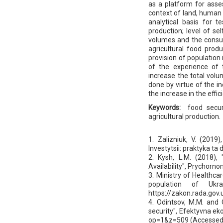
as a platform for asses
context of land, human 
analytical basis for 
production; level of se
volumes and the consump
agricultural food prod
provision of population 
of the experience of 
increase the total volu
done by virtue of the i
the increase in the effi
Keywords:
food secur
agricultural production.
1. Zalizniuk, V. (2019
Investytsii: praktyka ta 
2. Kysh, L.M. (2018), 
Availability", Prychorno
3. Ministry of Healthca
population of Ukr
https://zakon.rada.go
4. Odintsov, M.M. and O
security", Efektyvna ek
op=1&z=509 (Accessed 