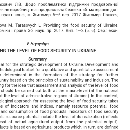
расович Л.В. Щодо проблематики підтримки продовольчої
нічне виробництво і продовольча безпека: зб. матеріалів доп.
.-практ. конф., м. Житомир, 5—6 вер. 2017. Житомир: Полісся,
va M., Tarasovych L. Рroviding the food security of Ukraine.
іки і права: Зб. наук. пр. 2017. Вип. 1—2 (5, 6). Сер.: екон.
V. Hrynyshyn
NG THE LEVEL OF FOOD SECURITY IN UKRAINE
Summary
tial for the strategic development of Ukraine. Development and
hodological toolset for a qualitative and quantitative assessment
a determinant in the formation of the strategy for further
try based on the principles of sustainability and inclusion. The
ing for the idea that assessment and analysis of the level of food
 should be carried out both at the macro-level (at the national
t the level of administrative regions of Ukraine). In this context,
ogical approach for assessing the level of food security takes
s of indicators and indices, namely resource potential, food
n and consumption of food products. Indicators of food security
ts resource potential include the level of its realization (reflects
ost of actual agricultural output from the potential output).
ucts is based on agricultural products which, in turn, are defined