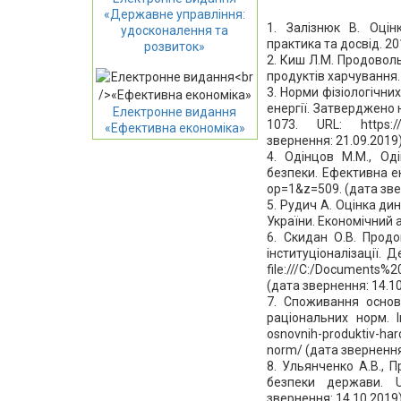
«Державне управління:
1. Залізнюк В. Оцінк
удосконалення та
практика та досвід. 20
розвиток»
2. Киш Л.М. Продоволь
продуктів харчування. 
3. Норми фізіологічни
енергії. Затверджено 
Електронне видання
1073. URL: https://
«Ефективна економіка»
звернення: 21.09.2019)
4. Одінцов М.М., Од
безпеки. Ефективна ек
op=1&z=509. (дата зве
5. Рудич А. Оцінка ди
України. Економічний ан
6. Скидан О.В. Продо
інституціоналізації. 
file:///C:/Documen
(дата звернення: 14.10
7. Споживання основ
раціональних норм. Ін
osnovnih-produktiv-har
norm/ (дата звернення:
8. Ульянченко А.В., 
безпеки держави. URL
звернення: 14.10.2019)