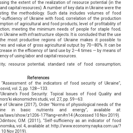
sing the extent of the realization of resource potential (in the
and capital resources). A number of key data in Ukraine were the
testing the methodology. Such data includes volumes of food
lf-sufficiency of Ukraine with food; correlation of the production
tion of agricultural and food products; level of profitability of
uction; meeting the minimum needs of people for staple food;
in Ukraine with infrastructure objects. It is concluded that the use
the most productive regions of Ukraine makes it possible to
mes and value of gross agricultural output by 70—80%. It can be
ncrease in the efficiency of land use by 2—4 times — by means of
ciency of using labor and capital resources.
ity; resource potential; standard rate of food consumption;
References
), "Assessment of the indicators of food security of Ukraine",
dosvid, vol. 2, pp. 128—133.
"Ukraine's Food Security: Topical Issues of Food Quality and
mors'ki ekonomichni studii, vol. 27, pp. 59—63.
re of Ukraine (2017), Order "Norms of physiological needs of the
aine in basic nutrients and energy", available at:
v.ua/laws/show/z1206-17?lang=en#n14 (Accessed 10 Nov 2019).
dintsov, O.M. (2011), "Self-sufficiency as an indicator of food
onomika, vol. 4, available at: http://www.economy.nayka.com.ua/?
10 Nov 2019).