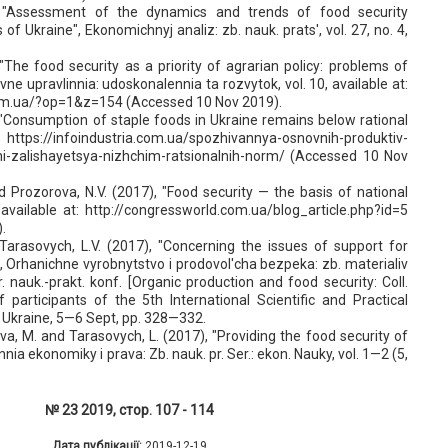
, "Assessment of the dynamics and trends of food security
s of Ukraine", Ekonomichnyj analiz: zb. nauk. prats', vol. 27, no. 4,
 "The food security as a priority of agrarian policy: problems of
avne upravlinnia: udoskonalennia ta rozvytok, vol. 10, available at:
om.ua/?op=1&z=154 (Accessed 10 Nov 2019).
, "Consumption of staple foods in Ukraine remains below rational
https://infoindustria.com.ua/spozhivannya-osnovnih-produktiv-
i-zalishayetsya-nizhchim-ratsionalnih-norm/ (Accessed 10 Nov
nd Prozorova, N.V. (2017), "Food security — the basis of national
 available at: http://congressworld.com.ua/blog_article.php?id=5
.
Tarasovych, L.V. (2017), "Concerning the issues of support for
", Orhanichne vyrobnytstvo i prodovol'cha bezpeka: zb. materialiv
 nauk.-prakt. konf. [Organic production and food security: Coll.
 participants of the 5th International Scientific and Practical
 Ukraine, 5—6 Sept, pp. 328—332.
a, M. and Tarasovych, L. (2017), "Рroviding the food security of
nia ekonomiky i prava: Zb. nauk. pr. Ser.: ekon. Nauky, vol. 1—2 (5,
№ 23 2019, стор. 107 - 114
Дата публікації:
2019-12-19