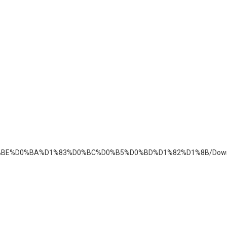
D0%BE%D0%BA%D1%83%D0%BC%D0%B5%D0%BD%D1%82%D1%8B/Downlo