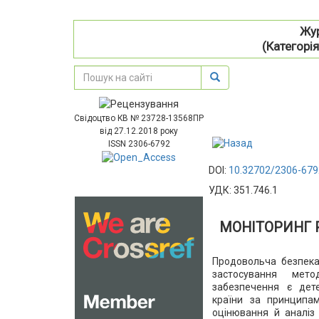
Жур
(Категорія
Свідоцтво КВ № 23728-13568ПР
від 27.12.2018 року
ISSN 2306-6792
DOI:
10.32702/2306-679
УДК: 351.746.1
МОНІТОРИНГ 
Продовольча безпека 
застосування мето
забезпечення є дет
країни за принципам
оцінювання й аналіз