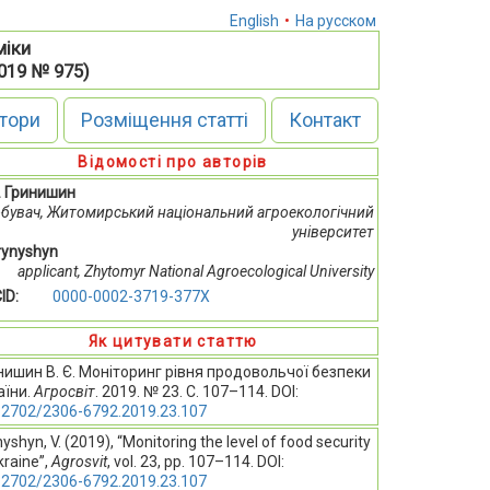
English
•
На русском
міки
2019 № 975)
тори
Розміщення статті
Контакт
Відомості про авторів
Є. Гринишин
бувач, Житомирський національний агроекологічний
університет
Hrynyshyn
applicant, Zhytomyr National Agroecological University
ID:
0000-0002-3719-377X
Як цитувати статтю
нишин В. Є. Моніторинг рівня продовольчої безпеки
аїни.
Агросвіт
. 2019. № 23. С. 107–114. DOI:
32702/2306-6792.2019.23.107
yshyn, V. (2019), “Monitoring the level of food security
kraine”,
Agrosvit
, vol. 23, pp. 107–114. DOI:
32702/2306-6792.2019.23.107