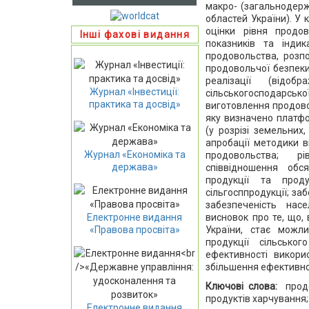
макро- (загальнодержа
областей України). У
оцінки рівня продо
Інші фахові видання
показників та індик
продовольства, розпо
продовольчої безпеки,
реалізації (відоб
Журнал «Інвестиції:
сільськогосподарсь
практика та досвід»
виготовлення продово
яку визначено платфо
(у розрізі земельних
апробації методики в
Журнал «Економіка та
продовольства; рі
держава»
співвідношення обс
продукції та проду
сільгосппродукції; з
забезпеченість нас
висновок про те, що,
Електронне видання
України, стає можли
«Правова просвіта»
продукції сільськ
ефективності викори
збільшення ефективнос
Ключові слова:
прод
продуктів харчування
Електронне видання