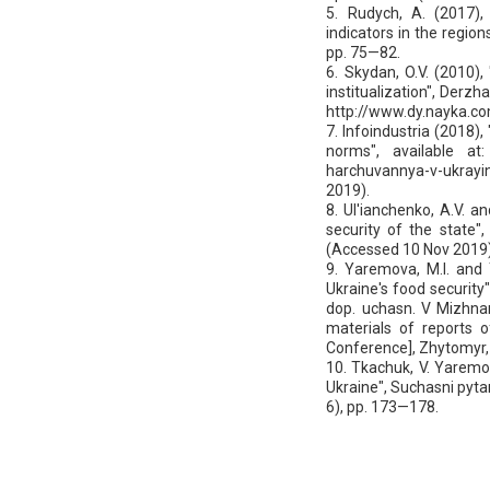
5. Rudych, A. (2017)
indicators in the region
pp. 75—82.
6. Skydan, O.V. (2010),
institualization", Derzh
http://www.dy.nayka.c
7. Infoindustria (2018)
norms", available at: 
harchuvannya-v-ukrayin
2019).
8. Ul'ianchenko, A.V. a
security of the state",
(Accessed 10 Nov 2019)
9. Yaremova, M.I. and 
Ukraine's food security
dop. uchasn. V Mizhnar.
materials of reports of
Conference], Zhytomyr,
10. Tkachuk, V. Yaremov
Ukraine", Suchasni pytan
6), pp. 173—178.