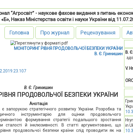
нал “Агросвіт” - наукове фахове видання з питань еконо
 «Б», Наказ Міністерства освіти і науки України від 11.07.
Головна
Про журнал
Рецензування
Ав
МОНІТОРИНГ РІВНЯ ПРОДОВОЛЬЧОЇ БЕЗПЕКИ УКРАЇНИ
В. 
В. Є. Гринишин
здо
V. 
2.2019.23.107
ORC
В. Є. Гринишин
РІВНЯ ПРОДОВОЛЬЧОЇ БЕЗПЕКИ УКРАЇНИ
Гри
Анотація
Укр
є запорукою стратегічного розвитку України. Розробка та
10.
дичного інструментарію для оцінки продовольчого
ермінантою формування стратегії подальшого зростання
Hryn
и сталості й інклюзивності. В статті аргументовано, що
in U
 рівня продовольчої безпеки країни слід проводити як на
10.