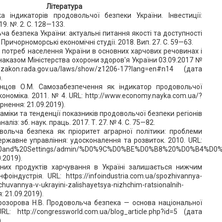
Література
а індикаторів продовольчої безпеки України. Інвестиції:
19. №. 2. С. 128—133.
ча безпека України: актуальні питання якості та доступності
Причорноморські економічні студії. 2018. Вип. 27. С. 59—63.
х потреб населення України в основних харчових речовинах і
наказом Міністерства охорони здоров'я України 03.09.2017 №
zakon.rada.gov.ua/laws/show/z1206-17?lang=en#n14 (дата
.
інцов О.М. Самозабезпечення як індикатор продовольчої
ономіка. 2011. № 4. URL: http://www.economy.nayka.com.ua/?
рнення: 21.09.2019).
наміки та тенденції показників продовольчої безпеки регіонів
аліз: зб. наук. праць. 2017. Т. 27. № 4. С. 75—82.
вольча безпека як пріоритет аграрної політики: проблеми
Державне управління: удосконалення та розвиток. 2010. URL:
ts%20and%20Settings/admin/%D0%9C%D0%BE%D0%B8%20%D0%B4%
.2019).
них продуктів харчування в Україні залишається нижчим
фоіндустрія. URL: https://infoindustria.com.ua/spozhivannya-
chuvannya-v-ukrayini-zalishayetsya-nizhchim-ratsionalnih-
 21.09.2019).
Прозорова Н.В. Продовольча безпека — основа національної
: http://congressworld.com.ua/blog_article.php?id=5 (дата
.