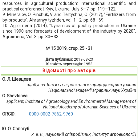
resources in agricultural production: international scientific and
practical conference], Kyiv, Ukraine, July 5—7, pp. 119—122.
9. Mineralov, O. Pinchuk, V. and Tertychna, O. (2017), "Fertilizers from
by-products", Ahrarnyy tyzhden, vol. 1—2, pp. 68—69.
10. Agroimena (2014), "Dynamics of poultry production in Ukraine
since 1990 and forecasts of development of the industry by 2020",
Agroimena, Vol. 3, pp. 30—33.
№ 15 2019, стор. 25 - 31
Дата публікації:
2019-08-23
Кількість переглядів:
1953
Відомості про авторів
О. Л. Шевцова
здобувач, Інститут агроекології і природокористування
Національної академії аграрних наук України
O. Shevtsova
applicant, Institute of Agroecology and Environmental Management of
National Academy of Agrarian Sciences of Ukraine
ORCID:
0000-0002-7862-9760
Ю. О. Сологуб
к. е. н., науковий співробітник, Інститут агроекології і