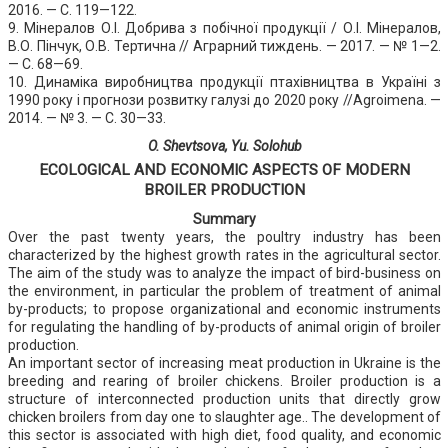
2016. — С. 119—122.
9. Мінералов О.І. Добрива з побічної продукції / О.І. Мінералов,
В.О. Пінчук, О.В. Тертична // Аграрний тиждень. — 2017. — № 1—2.
— С. 68—69.
10. Динаміка виробництва продукції птахівництва в Україні з
1990 року і прогнози розвитку галузі до 2020 року //Agroimena. —
2014. — № 3. — С. 30—33.
O. Shevtsova, Yu. Solohub
ECOLOGICAL AND ECONOMIC ASPECTS OF MODERN
BROILER PRODUCTION
Summary
Over the past twenty years, the poultry industry has been
characterized by the highest growth rates in the agricultural sector.
The aim of the study was to analyze the impact of bird-business on
the environment, in particular the problem of treatment of animal
by-products; to propose organizational and economic instruments
for regulating the handling of by-products of animal origin of broiler
production.
An important sector of increasing meat production in Ukraine is the
breeding and rearing of broiler chickens. Broiler production is a
structure of interconnected production units that directly grow
chicken broilers from day one to slaughter age.. The development of
this sector is associated with high diet, food quality, and economic