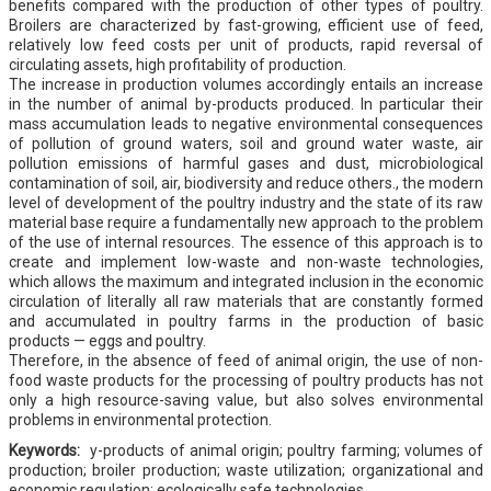
benefits compared with the production of other types of poultry.
Broilers are characterized by fast-growing, efficient use of feed,
relatively low feed costs per unit of products, rapid reversal of
circulating assets, high profitability of production.
The increase in production volumes accordingly entails an increase
in the number of animal by-products produced. In particular their
mass accumulation leads to negative environmental consequences
of pollution of ground waters, soil and ground water waste, air
pollution emissions of harmful gases and dust, microbiological
contamination of soil, air, biodiversity and reduce others., the modern
level of development of the poultry industry and the state of its raw
material base require a fundamentally new approach to the problem
of the use of internal resources. The essence of this approach is to
create and implement low-waste and non-waste technologies,
which allows the maximum and integrated inclusion in the economic
circulation of literally all raw materials that are constantly formed
and accumulated in poultry farms in the production of basic
products — eggs and poultry.
Therefore, in the absence of feed of animal origin, the use of non-
food waste products for the processing of poultry products has not
only a high resource-saving value, but also solves environmental
problems in environmental protection.
Keywords:
y-products of animal origin; poultry farming; volumes of
production; broiler production; waste utilization; organizational and
economic regulation; ecologically safe technologies.