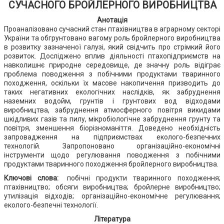
СУЧАСНОГО БРОЙЛЕРНОГО ВИРОБНИЦТВА
Анотація
Проаналізовано сучасний стан птахівництва в аграрному секторі
України та обгрунтовано вагому роль бройлерного виробництва
в розвитку зазначеної галузі, який свідчить про стрімкий його
розвиток. Досліджено вплив діяльності птахопідприємств на
навколишнє природне середовище, де значну роль відіграє
проблема поводження з побічними продуктами тваринного
походження, оскільки їх масове накопичення призводить до
таких негативних екологічних наслідків, як забруднення
наземних водойм, грунтів і грунтових вод відходами
виробництва, забруднення атмосферного повітря викидами
шкідливих газів та пилу, мікробіологічне забруднення грунту та
повітря, зменшення біорізноманіття. Доведено необхідність
запровадження на підприємствах еколого-безпечних
технологій. Запропоновано організаційно-економічні
інструменти щодо регулювання поводження з побічними
продуктами тваринного походження бройлерного виробництва.
Ключові слова:
побічні продукти тваринного походження;
птахівництво; обсяги виробництва; бройлерне виробництво;
утилізація відходів; організаційно-економічне регулювання;
еколого-безпечні технології.
Література