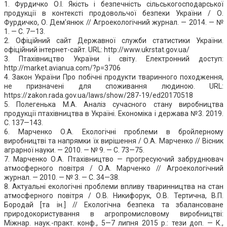
1. Фурдичко О.І. Якість і безпечність сільськогосподарської
продукції в контексті продовольчої безпеки України / О.
Фурдичко, О. Дем'янюк // Агроекологічний журнал. — 2014. — №
1. — С. 7—13.
2. Офіційний сайт Державної служби статистики України.
офіційний інтернет-сайт. URL: http://www.ukrstat.gov.ua/
3. Птахівництво України і cвіту. Електронний доступ:
http://market.avianua.com/?p=3706
4. Закон України Про побічні продукти тваринного походження,
не призначені для споживання людиною. URL:
https://zakon.rada.gov.ua/laws/show/287-19/ed20170518
5. Полегенька М.А. Аналіз сучасного стану виробництва
продукції птахівництва в Україні. Економіка і держава №3. 2019.
С. 137—143.
6. Марченко О.А. Екологічні проблеми в бройлерному
виробництві та напрямки їх вирішення / О.А. Марченко // Вісник
аграрної науки. — 2010. — № 9. — С. 73—75.
7. Марченко О.А. Птахівництво — прогресуючий забруднювач
атмосферного повітря / О.А. Марченко // Агроекологічний
журнал. — 2010. — № 3. — C. 34—38.
8. Актуальні екологічні проблеми впливу тваринництва на стан
атмосферного повітря / О.В. Никифорук, О.В. Тертична, В.П.
Бородай [та ін.] // Екологічна безпека та збалансоване
природокористування в агропромисловому виробництві:
Міжнар. наук.-практ. конф., 5—7 липня 2015 р.: тези доп. — К.,