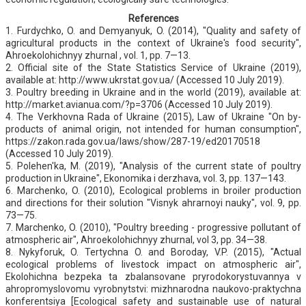
References
1. Furdychko, O. and Demyanyuk, O. (2014), "Quality and safety of
agricultural products in the context of Ukraine's food security",
Ahroekolohichnyy zhurnal , vol. 1, pp. 7—13.
2. Official site of the State Statistics Service of Ukraine (2019),
available at: http://www.ukrstat.gov.ua/ (Accessed 10 July 2019).
3. Poultry breeding in Ukraine and in the world (2019), available at:
http://market.avianua.com/?p=3706 (Accessed 10 July 2019).
4. The Verkhovna Rada of Ukraine (2015), Law of Ukraine "On by-
products of animal origin, not intended for human consumption",
https://zakon.rada.gov.ua/laws/show/287-19/ed20170518
(Accessed 10 July 2019).
5. Polehen'ka, M. (2019), "Analysis of the current state of poultry
production in Ukraine", Ekonomika i derzhava, vol. 3, рр. 137—143.
6. Marchenko, O. (2010), Ecological problems in broiler production
and directions for their solution "Visnyk ahrarnoyi nauky", vol. 9, pp.
73—75.
7. Marchenko, O. (2010), "Poultry breeding - progressive pollutant of
atmospheric air", Ahroekolohichnyy zhurnal, vol 3, pp. 34—38.
8. Nykyforuk, O. Tertychna O. and Boroday, V.P. (2015), "Actual
ecological problems of livestock impact on atmospheric air",
Ekolohichna bezpeka ta zbalansovane pryrodokorystuvannya v
ahropromyslovomu vyrobnytstvi: mizhnarodna naukovo-praktychna
konferentsiya [Ecological safety and sustainable use of natural