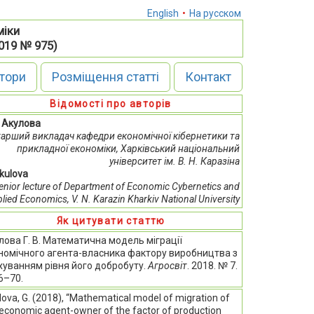
English
•
На русском
міки
2019 № 975)
тори
Розміщення статті
Контакт
Відомості про авторів
. Акулова
тарший викладач кафедри економічної кібернетики та
прикладної економіки, Харківський національний
університет ім. В. Н. Каразіна
Akulova
enior lecture of Department of Economic Cybernetics and
lied Economics, V. N. Karazin Kharkiv National University
Як цитувати статтю
лова Г. В. Математична модель міграції
номічного агента-власника фактору виробництва з
хуванням рівня його добробуту.
Агросвіт
. 2018. № 7.
66–70.
ova, G. (2018), “Mathematical model of migration of
 economic agent-owner of the factor of production