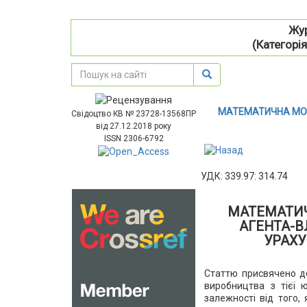
Жур
(Категорія
МАТЕМАТИЧНА МОД
Свідоцтво КВ № 23728-13568ПР
від 27.12.2018 року
ISSN 2306-6792
УДК: 339.97: 314.74
МАТЕМАТИЧ
АГЕНТА-В
УРАХУ
Статтю присвячено до
виробництва з тієї ю
залежності від того,