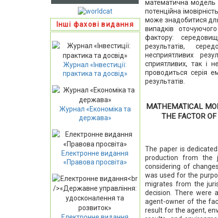
математична модель 
потенційна імовірність
може знадобитися для
Інші фахові видання
випадків оточуючог
фактору: середови
результатів, сере
несприятливих резу
сприятливих, так і 
Журнал «Інвестиції:
проводиться серія е
практика та досвід»
результатів.
MATHEMATICAL MOD
Журнал «Економіка та
THE FACTOR OF
держава»
The paper is dedicated
Електронне видання
production from the j
«Правова просвіта»
considering of change
was used for the purpos
migrates from the juri
decision. There were 
agent-owner of the fact
result for the agent, en
Електронне видання