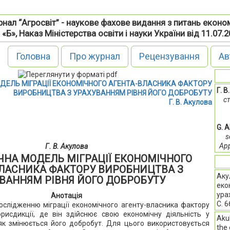
нал “Агросвіт” - наукове фахове видання з питань еконо
 «Б», Наказ Міністерства освіти і науки України від 11.07.
Головна
Про журнал
Рецензування
Ав
ЕЛЬ МІГРАЦІЇ ЕКОНОМІЧНОГО АГЕНТА-ВЛАСНИКА ФАКТОРУ
Г. В
ВИРОБНИЦТВА З УРАХУВАННЯМ РІВНЯ ЙОГО ДОБРОБУТУ
с
Г. В. Акулова
G. 
s
App
Г. В. Акулова
НА МОДЕЛЬ МІГРАЦІЇ ЕКОНОМІЧНОГО
ЛАСНИКА ФАКТОРУ ВИРОБНИЦТВА З
Аку
ВАННЯМ РІВНЯ ЙОГО ДОБРОБУТУ
еко
ура
Анотація
С. 
слідженню міграції економічного агенту-власника фактору
рисдикції, де він здійснює свою економічну діяльність у
Akul
 як змінюється його добробут. Для цього використовується
the