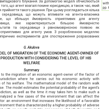
випадкового блукання. За допомогою моделі обчислюється
with
 того, що агент взагалі покине юрисдикцію, а також час, який
pp.
 прийняття такого рішення. При цьому розглядається кілька
о середовища, що можуть впливати на агента-власника
ще, що збільшує ймовірність сприятливих для агенту
довище, яке характеризується більшою ймовірністю
льтатів та середовище з рівноімовірнісною появою як
несприятливих для агенту умов. З розробленною моделлю
мпіричних експериментів для спостереження розрахованих
G. Akulova
EL OF MIGRATION OF THE ECONOMIC AGENT-OWNER OF
 PRODUCTION WITH CONSIDERING THE LEVEL OF HIS
WELFARE
Summary
 to the migration of an economic agent-owner of the factor of
urisdiction where he carries out his economic activity with
s of his welfare. The mathematical model of the random walk
e. The model estimates the potential probability of the agent's
sdiction, as well as the time it may takes him to make such a
analyzed a few cases of the environment that can affect the
or: an environment that increases the likelihood of a favorable
vironment that is characterized by a higher probability of adverse