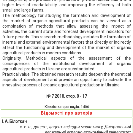
higher level of marketability, and improving the efficiency of both
small and large farms.
The methodology for studying the formation and development of
the market of organic agricultural products can be viewed as a
combination of methods that allow assessing the impact of
activities, the current state and forecast development indicators for
future periods. This research methodology includes the formation of
internal and external environmental factors that directly or indirectly
affect the functioning and development of the market of organic
agricultural products in modern conditions.
Originality. Methodical aspects of the assessment of the
consequences of the institutional development of organic
agricultural products in Ukraine are substantiated.
Practical value. The obtained research results deepen the theoretical
aspects of development and provide an opportunity to activate the
innovative process of organic agricultural production in Ukraine.
№ 7 2018, стор. 8 - 17
Кількість переглядів:
1406
Відомості про авторів
І. А. Білоткач
к. е. н., доцент, доцент кафедри маркетингу, Дніпровський
державний аграрно-економічний університет