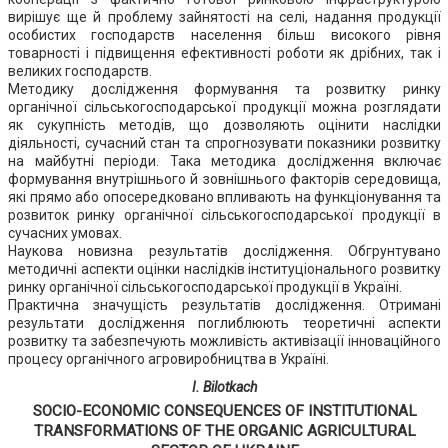
вирішує ще й проблему зайнятості на селі, надання продукції
особистих господарств населення більш високого рівня
товарності і підвищення ефективності роботи як дрібних, так і
великих господарств.
Методику дослідження формування та розвитку ринку
органічної сільськогосподарської продукції можна розглядати
як сукупність методів, що дозволяють оцінити наслідки
діяльності, сучасний стан та спрогнозувати показники розвитку
на майбутні періоди. Така методика дослідження включає
формування внутрішнього й зовнішнього факторів середовища,
які прямо або опосередковано впливають на функціонування та
розвиток ринку органічної сільськогосподарської продукції в
сучасних умовах.
Наукова новизна результатів дослідження. Обгрунтувано
методичні аспекти оцінки наслідків інституціонального розвитку
ринку органічної сільськогосподарської продукції в Україні.
Практична значущість результатів дослідження. Отримані
результати дослідження поглиблюють теоретичні аспекти
розвитку та забезпечують можливість активізації інноваційного
процесу органічного агровиробництва в Україні.
I. Bilotkach
SOCIO-ECONOMIC CONSEQUENCES OF INSTITUTIONAL
TRANSFORMATIONS OF THE ORGANIC AGRICULTURAL