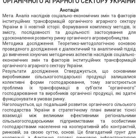
ОРГАНІЧНОГО АГРАРНОГО СЕКТОРУ УКРАЇНИ
Анотація
Мета. Аналіз наслідків соціально-економічних змін та факторів
інституційних трансформацій органічного аграрного сектору
України в її новітній історії. Формування комплексу методів, їх
змісту, послідовності та доцільності застосування для
удосконалення розвитку ринку органічного агровиробництва.
Методика дослідження. Теоретико-методологічною основою
проведеного дослідження є діалектичний та аналітичний підхід
до вивчення існуючих методичних аспектів наслідків соціально-
економічних змін та факторів інституційних трансформацій
органічного аграрного сектору України.
Результати дослідження. Стверджується, що основними
виробниками сільськогосподарської продукції залишалися
колективні форми господарювання, тому загострюється
проблема їх трансформації в суб'єкти "органічного"
господарювання та виробників органічної продукції, які здатні
функціонувати в умовах ринку.
Наголошується, що подальший розвиток органічного сільського
господарства України в стратегічному плані вимагає тісної
взаємодії між великими ефективними регіональними
сільськогосподарськими підприємствами та особистими
господарствами населення на кооперативній або контрактній,
ринковій, за своєю суттю, основі. Це благодатний грунт для
кооперації з фактично готової ринковою інфраструктурою