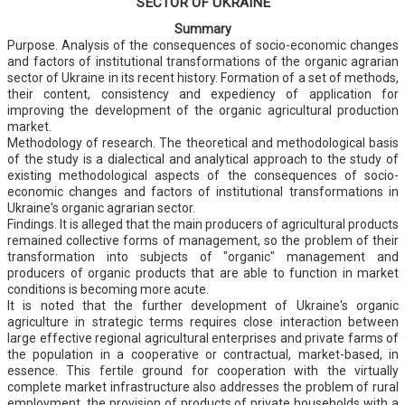
SECTOR OF UKRAINE
Summary
Purpose. Analysis of the consequences of socio-economic changes
and factors of institutional transformations of the organic agrarian
sector of Ukraine in its recent history. Formation of a set of methods,
their content, consistency and expediency of application for
improving the development of the organic agricultural production
market.
Methodology of research. The theoretical and methodological basis
of the study is a dialectical and analytical approach to the study of
existing methodological aspects of the consequences of socio-
economic changes and factors of institutional transformations in
Ukraine's organic agrarian sector.
Findings. It is alleged that the main producers of agricultural products
remained collective forms of management, so the problem of their
transformation into subjects of "organic" management and
producers of organic products that are able to function in market
conditions is becoming more acute.
It is noted that the further development of Ukraine's organic
agriculture in strategic terms requires close interaction between
large effective regional agricultural enterprises and private farms of
the population in a cooperative or contractual, market-based, in
essence. This fertile ground for cooperation with the virtually
complete market infrastructure also addresses the problem of rural
employment, the provision of products of private households with a