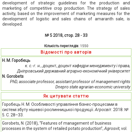
development of strategic guidelines for the production and
marketing of competitive crop production. The strategy of sales
activity, based on the improvement of marketing measures for the
development of logistic and sales chains of amaranth sale, is
developed.
№ 5 2018, стор. 28 - 33
Кількість переглядів:
1550
Відомості про авторів
Н. М. Горобець
к. с.-г. н., доцент, доцент кафедри менеджменту і права,
Дніпровський державний аграрно-економічний університет
N. Gorobets
PhD, associate professor, assistant professor of management rights
Dnepro state agrarian-economic university
Як цитувати статтю
Горобець Н. М. Особливості управління бізнес-процесами в
системі збуту нішевої рослинницької продукції.
Агросвіт
. 2018. №
5. С. 28–33.
Gorobets, N. (2018), “Features of management of business
processes in the system of retailed potato production”,
Agrosvit
, vol.