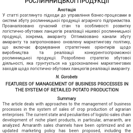
РОСЛИННИЦЬКОЇ ПРОДУКЦІЇ
Анотація
У статті розглянуто підходи до управління бізнес-процесами в
системі збуту рослинницької продукції аграрного підприємства.
Проаналізовано сучасний стан та особливості розвитку
логістично-збутових ланцюгів реалізації нішевої рослинницької
продукції, зокрема, амаранту. Оптимізовано канали збуту
амаранту та запропоновано оновлену маркетингову політику,
що включає формування стратегічних орієнтирів щодо
виробництва та реалізації конкурентоспроможної
рослинницької продукції. Розроблено стратегію збутової
діяльності, яка грунтується на удосконаленні маркетингових
заходів щодо логістично-збутових ланцюгів реалізації амаранту.
N. Gorobets
FEATURES OF MANAGEMENT OF BUSINESS PROCESSES IN
THE SYSTEM OF RETAILED POTATO PRODUCTION
Summary
The article deals with approaches to the management of business
processes in the system of sales of crop production of agrarian
enterprises. The current state and peculiarities of logistic-sales chain
development of niche plant products, in particular, amaranth, are
analyzed. Amaranth sales channels have been optimized and an
updated marketing policy has been proposed, including the