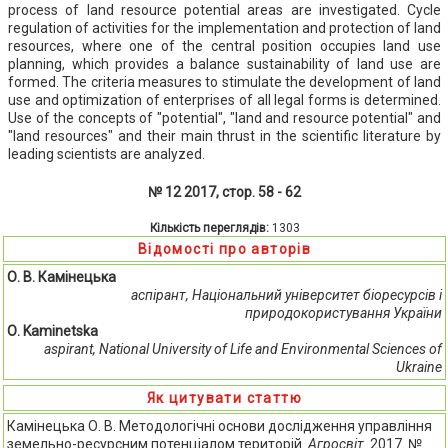
process of land resource potential areas are investigated. Cycle
regulation of activities for the implementation and protection of land
resources, where one of the central position occupies land use
planning, which provides a balance sustainability of land use are
formed. The criteria measures to stimulate the development of land
use and optimization of enterprises of all legal forms is determined.
Use of the concepts of "potential", "land and resource potential" and
"land resources" and their main thrust in the scientific literature by
leading scientists are analyzed.
№ 12 2017, стор. 58 - 62
Кількість переглядів:
1303
Відомості про авторів
О. В. Камінецька
аспірант, Національний університет біоресурсів і
природокористування України
О. Kaminetska
aspirant, National University of Life and Environmental Sciences of
Ukraine
Як цитувати статтю
Камінецька О. В. Методологічні основи дослідження управління
земельно-ресурсним потенціалом територій.
Агросвіт
. 2017. №