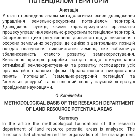
ПОТЕНЦІАЛОМ ТЕРИТОРІЙ
Анотація
У статті проведено аналіз методологічних основ дослідження
управління земельно-ресурсним потенціалом територій.
Досліджено функції, якими характеризується організація
процесу управління земельно-ресурсним потенціалом територій.
Сформовано цикл регулювання діяльності щодо виконання і
охорони земельних ресурсів, де однією з центральних позицій
посідає планування використання земель, яке забезпечує
збалансованість сталого розвитку землекористування.
Визначено критерії розробки заходів щодо стимулювання
оптимізації землекористування та розвитку господарств усіх
організаційно-правових форм. Проаналізовано використання
понять "потенціал", "земельно-ресурсний потенціал" та
"земельні ресурси" та їх головний сенс у науковій літературі
провідними науковцями.
О. Kaminetska
METHODOLOGICAL BASIS OF THE RESEARCH DEPARTMENT
OF LAND RESOURCE POTENTIAL AREAS
Summary
In the article the methodological foundations of the research
department of land resource potential areas is analyzed. The
functions that characterized the organization of the management