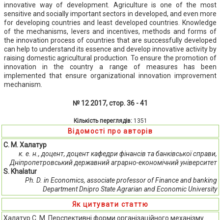
innovative way of development. Agriculture is one of the most
sensitive and socially important sectors in developed, and even more
for developing countries and least developed countries. Knowledge
of the mechanisms, levers and incentives, methods and forms of
the innovation process of countries that are successfully developed
can help to understand its essence and develop innovative activity by
raising domestic agricultural production. To ensure the promotion of
innovation in the country a range of measures has been
implemented that ensure organizational innovation improvement
mechanism.
№ 12 2017, стор. 36 - 41
Кількість переглядів:
1351
Відомості про авторів
С. М. Халатур
к. е. н., доцент, доцент кафедри фінансів та банківської справи,
Дніпропетровський державний аграрно-економічний університет
S. Khalatur
Ph. D. in Economics, associate рrofessor of Finance and banking
Department Dnipro State Agrarian and Economic University
Як цитувати статтю
Халатур С. М. Перспективні форми організаційного механізму