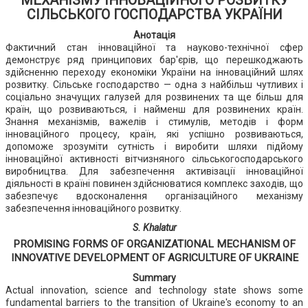
МЕХАНІЗМУ ІННОВАЦІЙНОГО РОЗВИТКУ
СІЛЬСЬКОГО ГОСПОДАРСТВА УКРАЇНИ
Анотація
Фактичний стан інноваційної та науково-технічної сфер
демонструє ряд принципових бар'єрів, що перешкоджають
здійсненню переходу економіки України на інноваційний шлях
розвитку. Сільське господарство — одна з найбільш чутливих і
соціально значущих галузей для розвинених та ще більш для
країн, що розвиваються, і найменш для розвинених країн.
Знання механізмів, важелів і стимулів, методів і форм
інноваційного процесу, країн, які успішно розвиваються,
допоможе зрозуміти сутність і виробити шляхи підйому
інноваційної активності вітчизняного сільськогосподарського
виробництва. Для забезпечення активізації інноваційної
діяльності в країні повинен здійснюватися комплекс заходів, що
забезпечує вдосконалення організаційного механізму
забезпечення інноваційного розвитку.
S. Khalatur
PROMISING FORMS OF ORGANIZATIONAL MECHANISM OF
INNOVATIVE DEVELOPMENT OF AGRICULTURE OF UKRAINE
Summary
Actual innovation, science and technology state shows some
fundamental barriers to the transition of Ukraine's economy to an