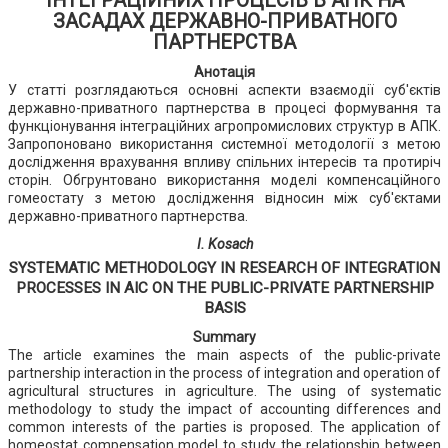
ІНТЕГРАЦІЙНИХ ПРОЦЕСІВ В АПК НА
ЗАСАДАХ ДЕРЖАВНО-ПРИВАТНОГО
ПАРТНЕРСТВА
Анотація
У статті розглядаються основні аспекти взаємодії суб'єктів
державно-приватного партнерства в процесі формування та
функціонування інтеграційних агропромислових структур в АПК.
Запропоновано використання системної методології з метою
дослідження врахування впливу спільних інтересів та протиріч
сторін. Обгрунтовано використання моделі компенсаційного
гомеостату з метою дослідження відносин між суб'єктами
державно-приватного партнерства.
I. Kosach
SYSTEMATIC METHODOLOGY IN RESEARCH OF INTEGRATION
PROCESSES IN AIC ON THE PUBLIC-PRIVATE PARTNERSHIP
BASIS
Summary
The article examines the main aspects of the public-private
partnership interaction in the process of integration and operation of
agricultural structures in agriculture. The using of systematic
methodology to study the impact of accounting differences and
common interests of the parties is proposed. The application of
homeostat compensation model to study the relationship between