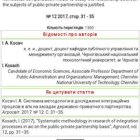
the subjects of public-private partnership is justified.
№ 12 2017, стор. 31 - 35
Кількість переглядів:
1300
Відомості про авторів
І. А. Косач
к. е. н., доцент, доцент кафедри публічного управління та
менеджменту організацій, Чернігівський національний
технологічний університет, м.Чернігів
I. Kosach
Candidate of Economic Sciences, Associate Professor Department of
Public Administration and Organizations' Management, Chernihiv
National University of Technology, Chernihiv
Як цитувати статтю
Косач І. А. Системна методологія в дослідженні інтеграційних
процесів в апк на засадах державно-приватного партнерства .
Агросвіт
. 2017. № 12. С. 31–35.
Kosach, I. (2017), “Systematic methodology in research of integration
processes in aic on the public-private partnership basis”,
Agrosvit
, vol.
12, pp. 31–35.