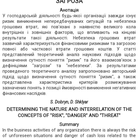
"ЗАГРОЗА"
Анотація
У господарській діяльності будь-якої організації завжди існує
ризик виникнення непередбачуваних ситуацій та небезпека
грошових втрат, які пов'язані з наявністю великого кола
внутрішніх і зовнішніх факторів, що впливають на кінцеві
результати такої діяльності. Небезпека грошових втрат
зазвичай характеризується фінансовими ризиками та загрозою
повної або часткової втрати грошових коштів. У статті
представлений теоретичний аналіз наукових підходів щодо
визначення сутності поняття "ризик" та його взаємозв'язок з
дефініціями "загрози" та "небезпеки". За результатами
проведеного теоретичного аналізу запропоновано авторський
підхід щодо визначення сутності поняття "ризик", а також
представлена характеристика критеріїв розмежування
зазначених понять з позиції ймовірності виникнення негативних
фінансових наслідків.
S. Dobryn, D. Shklyar
DETERMINING THE NATURE AND INTERRELATION OF THE
CONCEPTS OF "RISK", "DANGER" AND "THREAT"
Summary
In the business activities of any organization there is always the risk
of unforeseen situations and danger of cash loss related to the