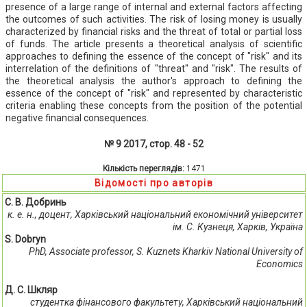
presence of a large range of internal and external factors affecting
the outcomes of such activities. The risk of losing money is usually
characterized by financial risks and the threat of total or partial loss
of funds. The article presents a theoretical analysis of scientific
approaches to defining the essence of the concept of "risk" and its
interrelation of the definitions of "threat" and "risk". The results of
the theoretical analysis the author's approach to defining the
essence of the concept of "risk" and represented by characteristic
criteria enabling these concepts from the position of the potential
negative financial consequences.
№ 9 2017, стор. 48 - 52
Кількість переглядів:
1471
Відомості про авторів
С. В. Добринь
к. е. н., доцент, Харківський національний економічний університет
ім. С. Кузнеця, Харків, Україна
S. Dobryn
PhD, Associate professor, S. Kuznets Kharkiv National University of
Economics
Д. С. Шкляр
студентка фінансового факультету, Харківський національний