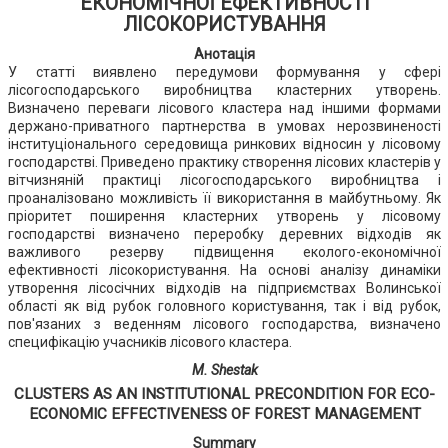
ЕКОНОМІЧНОЇ ЕФЕКТИВНОСТІ
ЛІСОКОРИСТУВАННЯ
Анотація
У статті виявлено передумови формування у сфері
лісогосподарського виробництва кластерних утворень.
Визначено переваги лісового кластера над іншими формами
держано-приватного партнерства в умовах нерозвиненості
інституціонального середовища ринкових відносин у лісовому
господарстві. Приведено практику створення лісових кластерів у
вітчизняній практиці лісогосподарського виробництва і
проаналізовано можливість її використання в майбутньому. Як
пріоритет поширення кластерних утворень у лісовому
господарстві визначено переробку деревних відходів як
важливого резерву підвищення еколого-економічної
ефективності лісокористування. На основі аналізу динаміки
утворення лісосічних відходів на підприємствах Волинської
області як від рубок головного користування, так і від рубок,
пов'язаних з веденням лісового господарства, визначено
специфікацію учасників лісового кластера.
M. Shestak
CLUSTERS AS AN INSTITUTIONAL PRECONDITION FOR ECO-
ECONOMIC EFFECTIVENESS OF FOREST MANAGEMENT
Summary