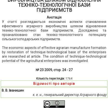
ВИРОБНИЦТВА ШЛЯХОМ ВІДНОВЛЕННЯ
ТЕХНІКО-ТЕХНОЛОГІЧНОЇ БАЗИ
ПІДПРИЄМСТВ
Анотація
У статті розглядаються економічні аспекти становлення
ефективного аграрного виробництва шляхом відновлення
техніко-технологічної бази підприємств. Досліджено та
проаналізовано стан техніко-технологічного потенціалу
сільськогосподарських підприємств.
The economic aspects of effective agrarian manufacture formation
by restoration of technique-technological base of the enterprises
are researched at article. The condition of technique-technological
potential of the agricultural enterprises was investigated.
№ 23 2009, стор. 24 - 27
Кількість переглядів:
1764
Відомості про авторів
В. В. Іванишин
к. е. н., генеральний директор Аграрного фонду