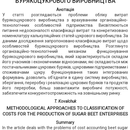
БУРЯКОЦУКРОВОГО ВИРОБНИЦТВА
Анотація
У статті розглядаються проблеми обліку витрат
бурякоцукрового виробництва з врахуванням організаційно-
технологічних особливостей підприємства. Висвітлюються
питання недосконалості класифікації витрат та конкретизовано
номенклатуру калькуляційних статей цукрового виробництва. За
даними дослідження запропоновано класифікацію витрат щодо
особливостей бурякоцукрового виробництва. Розглянуто
організаційно-технологічний механізм функціонування
бурякоцукрового виробництва, який характеризується складом
його учасників і економічними відносинами, які складаються між
постачальниками цукрових буряків, цукровими підприємствами і
споживачами цукру. Функціонування таких інтегрованих
формувань дозволить об'єднати в єдину систему виробництво,
зберігання, переробку і реалізацію цукрових буряків та продуктів
його переробки, більш завантажити виробничі потужності,
забезпечити конкурентоспроможність на зовнішньому ринку.
T. Kovalchuk
METHODOLOGICAL APPROACHES TO CLASSIFICATION OF
COSTS FOR THE PRODUCTION OF SUGAR BEET ENTERPRISES
Summary
In the article deals with the problems of cost accounting beet sugar