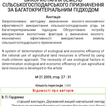
ВИКОРИСТАННЯ ЗЕМЕЛЬ
СІЛЬСЬКОГОСПОДАРСЬКОГО ПРИЗНАЧЕННЯ
ЗА БАГАТОКРИТЕРІАЛЬНИМ ПІДХОДОМ
Анотація
Запропоновано методику визначення еколого-економічної
ефективності використання сільськогосподарських угідь за
багатокритеріальним підходом. Обгрунтовано потребу
використання екологічних факторів у визначенні еколого-
економічної ефективності використання земель
сільськогосподарського призначення.
A system of determination of ecological and economic efficiency of
the rational use of agricultural land resources is offered by using
multi-criterion approach. The necessity of use ecological factors in
determination ecological and economic efficiency of use agricultural
land resources is developed in the article.
№ 21 2009, стор. 27 - 31
Кількість переглядів:
1430
Відомості про авторів
В. П. Гордієнко
старший викладач, Державний вищий навчальний заклад
"Українська академія банківської справи Національного банку