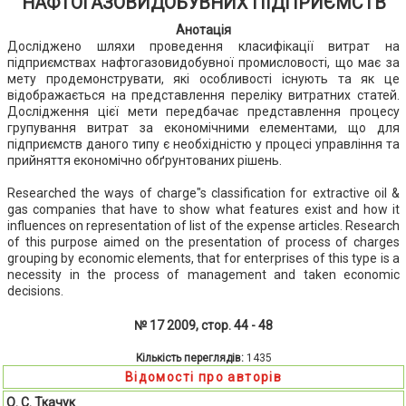
НАФТОГАЗОВИДОБУВНИХ ПІДПРИЄМСТВ
Анотація
Досліджено шляхи проведення класифікації витрат на
підприємствах нафтогазовидобувної промисловості, що має за
мету продемонструвати, які особливості існують та як це
відображається на представлення переліку витратних статей.
Дослідження цієї мети передбачає представлення процесу
групування витрат за економічними елементами, що для
підприємств даного типу є необхідністю у процесі управління та
прийняття економічно обґрунтованих рішень.
Researched the ways of charge"s classification for extractive oil &
gas companies that have to show what features exist and how it
influences on representation of list of the expense articles. Research
of this purpose aimed on the presentation of process of charges
grouping by economic elements, that for enterprises of this type is a
necessity in the process of management and taken economic
decisions.
№ 17 2009, стор. 44 - 48
Кількість переглядів:
1435
Відомості про авторів
О. С. Ткачук