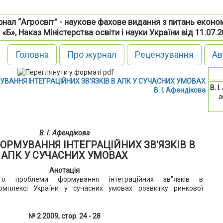
нал “Агросвіт” - наукове фахове видання з питань еконо
 «Б», Наказ Міністерства освіти і науки України від 11.07.
Головна
Про журнал
Рецензування
Ав
ВАННЯ ІНТЕГРАЦІЙНИХ ЗВ'ЯЗКІВ В АПК У СУЧАСНИХ УМОВАХ
В. І
В. І. Афендікова
а
В. І. Афендікова
РМУВАННЯ ІНТЕГРАЦІЙНИХ ЗВ'ЯЗКІВ В
АПК У СУЧАСНИХ УМОВАХ
Анотація
то проблеми формування інтеграційних зв"язків в
омплексі України у сучасних умовах розвитку ринкової
№ 2 2009, стор. 24 - 28