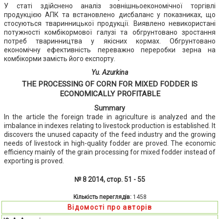
У статі здійснено аналіз зовнішньоекономічної торгівлі
продукцією АПК та встановлено дисбаланс у показниках, що
стосуються тваринницької продукції. Виявлено невикористані
потужності комбікормової галузі та обгрунтовано зростання
потреб тваринництва у якісних кормах. Обгрунтовано
економічну ефективність переважно переробки зерна на
комбікорми замість його експорту.
Yu. Azurkina
THE PROCESSING OF CORN FOR MIXED FODDER IS
ECONOMICALLY PROFITABLE
Summary
In the article the foreign trade in agriculture is analyzed and the
imbalance in indexes relating to livestock production is established. It
discovers the unused capacity of the feed industry and the growing
needs of livestock in high-quality fodder are proved. The economic
efficiency mainly of the grain processing for mixed fodder instead of
exporting is proved.
№ 8 2014, стор. 51 - 55
Кількість переглядів:
1458
Відомості про авторів