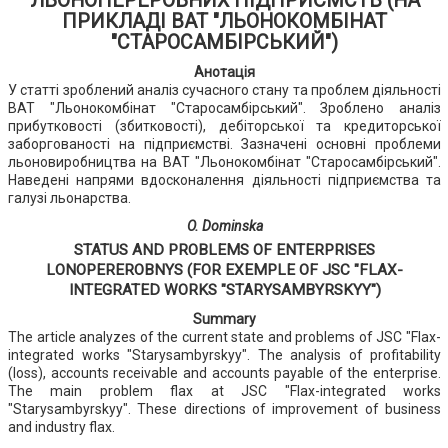
ЛЬОНОПЕРЕРОБНИХ ПІДПРИЄМСТВ (НА
ПРИКЛАДІ ВАТ "ЛЬОНОКОМБІНАТ
"СТАРОСАМБІРСЬКИЙ")
Анотація
У статті зроблений аналіз сучасного стану та проблем діяльності
ВАТ "Льонокомбінат "Старосамбірський". Зроблено аналіз
прибутковості (збитковості), дебіторської та кредиторської
заборгованості на підприємстві. Зазначені основні проблеми
льоновиробництва на ВАТ "Льонокомбінат "Старосамбірський".
Наведені напрями вдосконалення діяльності підприємства та
галузі льонарства.
O. Dominska
STATUS AND PROBLEMS OF ENTERPRISES
LONOPEREROBNYS (FOR EXEMPLE OF JSC "FLAX-
INTEGRATED WORKS "STARYSAMBYRSKYY")
Summary
The article analyzes of the current state and problems of JSC "Flax-
integrated works "Starysambyrskyy". The analysis of profitability
(loss), accounts receivable and accounts payable of the enterprise.
The main problem flax at JSC "Flax-integrated works
"Starysambyrskyy". These directions of improvement of business
and industry flax.